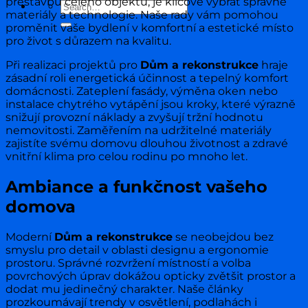
přestavbu celého objektu, je klíčové vybrat správné
materiály a technologie. Naše rady vám pomohou
proměnit vaše bydlení v komfortní a estetické místo
pro život s důrazem na kvalitu.
Při realizaci projektů pro
Dům a rekonstrukce
hraje
zásadní roli energetická účinnost a tepelný komfort
domácnosti. Zateplení fasády, výměna oken nebo
instalace chytrého vytápění jsou kroky, které výrazně
snižují provozní náklady a zvyšují tržní hodnotu
nemovitosti. Zaměřením na udržitelné materiály
zajistíte svému domovu dlouhou životnost a zdravé
vnitřní klima pro celou rodinu po mnoho let.
Ambiance a funkčnost vašeho
domova
Moderní
Dům a rekonstrukce
se neobejdou bez
smyslu pro detail v oblasti designu a ergonomie
prostoru. Správné rozvržení místností a volba
povrchových úprav dokážou opticky zvětšit prostor a
dodat mu jedinečný charakter. Naše články
prozkoumávají trendy v osvětlení, podlahách i