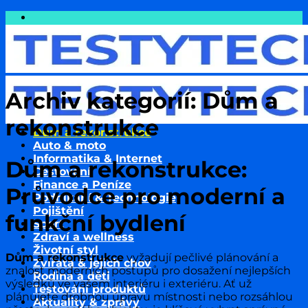
Přeskočit
na
obsah
Archiv kategorií:
Dům a
rekonstrukce
Dům a rekonstrukce
Auto & moto
Informatika & Internet
Dům a rekonstrukce:
Cestování
Finance a Peníze
Průvodce pro moderní a
Podnikání & Technologie
Pojištění
funkční bydlení
Sport
Zdraví a wellness
Životní styl
Dům a rekonstrukce
vyžadují pečlivé plánování a
Zvířata & jejich chov
znalost moderních postupů pro dosažení nejlepších
Rodina a děti
výsledků ve vašem interiéru i exteriéru. Ať už
Testování produktů
plánujete drobnou úpravu místnosti nebo rozsáhlou
Aktuality & zprávy