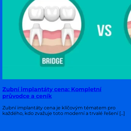
Zubní implantáty cena: Kompletní
průvodce a ceník
Zubní implantáty cena je klíčovým tématem pro
každého, kdo zvažuje toto moderní a trvalé řešení [...]