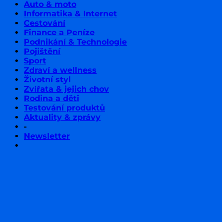
Auto & moto
Informatika & Internet
Cestování
Finance a Peníze
Podnikání & Technologie
Pojištění
Sport
Zdraví a wellness
Životní styl
Zvířata & jejich chov
Rodina a děti
Testování produktů
Aktuality & zprávy
-
Newsletter