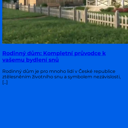
Rodinný dům: Kompletní průvodce k
vašemu bydlení snů
Rodinný dům je pro mnoho lidí v České republice
ztělesněním životního snu a symbolem nezávislosti,
[...]