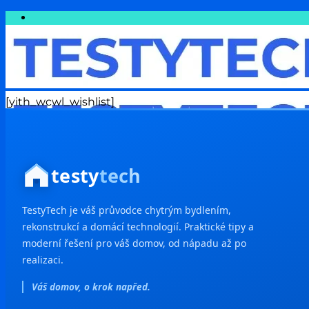
Přeskočit
na
obsah
[yith_wcwl_wishlist]
Dům a rekonstrukce
testy
tech
Auto & moto
Informatika & Internet
Cestování
TestyTech je váš průvodce chytrým bydlením,
Finance a Peníze
rekonstrukcí a domácí technologií. Praktické tipy a
Podnikání & Technologie
Pojištění
moderní řešení pro váš domov, od nápadu až po
Sport
realizaci.
Zdraví a wellness
Životní styl
Váš domov, o krok napřed.
Zvířata & jejich chov
Rodina a děti