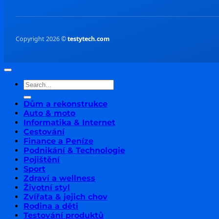
Testování produktů
Aktuality & zprávy
Copyright 2026 ©
testytech.com
Dům a rekonstrukce
Auto & moto
Informatika & Internet
Cestování
Finance a Peníze
Podnikání & Technologie
Pojištění
Sport
Zdraví a wellness
Životní styl
Zvířata & jejich chov
Rodina a děti
Testování produktů