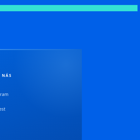
 NÁS
gram
est