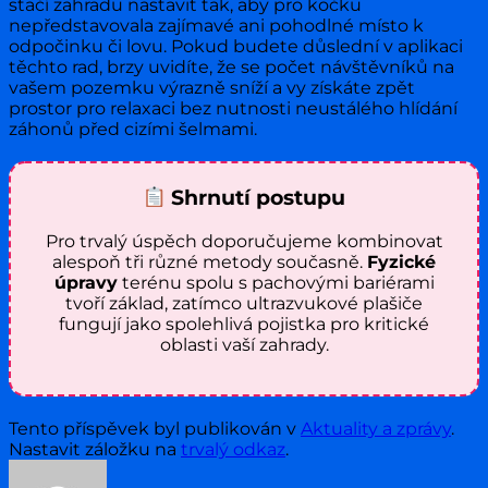
stačí zahradu nastavit tak, aby pro kočku
nepředstavovala zajímavé ani pohodlné místo k
odpočinku či lovu. Pokud budete důslední v aplikaci
těchto rad, brzy uvidíte, že se počet návštěvníků na
vašem pozemku výrazně sníží a vy získáte zpět
prostor pro relaxaci bez nutnosti neustálého hlídání
záhonů před cizími šelmami.
Shrnutí postupu
Pro trvalý úspěch doporučujeme kombinovat
alespoň tři různé metody současně.
Fyzické
úpravy
terénu spolu s pachovými bariérami
tvoří základ, zatímco ultrazvukové plašiče
fungují jako spolehlivá pojistka pro kritické
oblasti vaší zahrady.
Tento příspěvek byl publikován v
Aktuality a zprávy
.
Nastavit záložku na
trvalý odkaz
.