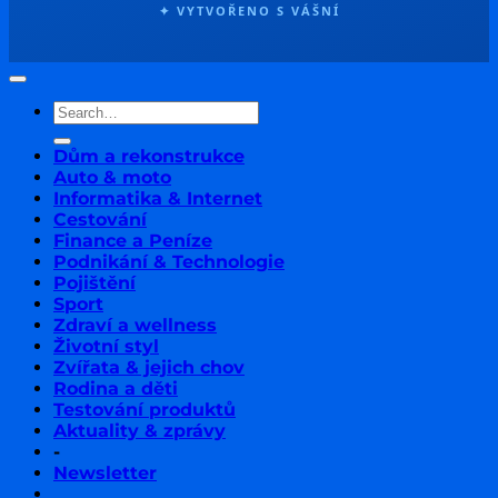
✦ VYTVOŘENO S VÁŠNÍ
Dům a rekonstrukce
Auto & moto
Informatika & Internet
Cestování
Finance a Peníze
Podnikání & Technologie
Pojištění
Sport
Zdraví a wellness
Životní styl
Zvířata & jejich chov
Rodina a děti
Testování produktů
Aktuality & zprávy
-
Newsletter