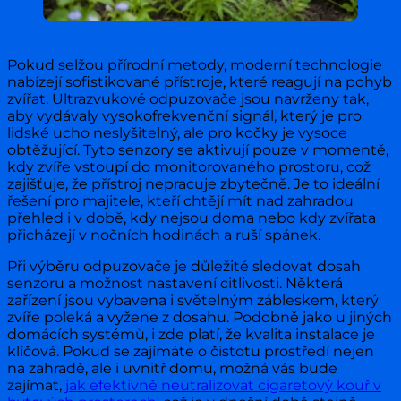
Pokud selžou přírodní metody, moderní technologie
nabízejí sofistikované přístroje, které reagují na pohyb
zvířat. Ultrazvukové odpuzovače jsou navrženy tak,
aby vydávaly vysokofrekvenční signál, který je pro
lidské ucho neslyšitelný, ale pro kočky je vysoce
obtěžující. Tyto senzory se aktivují pouze v momentě,
kdy zvíře vstoupí do monitorovaného prostoru, což
zajišťuje, že přístroj nepracuje zbytečně. Je to ideální
řešení pro majitele, kteří chtějí mít nad zahradou
přehled i v době, kdy nejsou doma nebo kdy zvířata
přicházejí v nočních hodinách a ruší spánek.
Při výběru odpuzovače je důležité sledovat dosah
senzoru a možnost nastavení citlivosti. Některá
zařízení jsou vybavena i světelným zábleskem, který
zvíře poleká a vyžene z dosahu. Podobně jako u jiných
domácích systémů, i zde platí, že kvalita instalace je
klíčová. Pokud se zajímáte o čistotu prostředí nejen
na zahradě, ale i uvnitř domu, možná vás bude
zajímat,
jak efektivně neutralizovat cigaretový kouř v