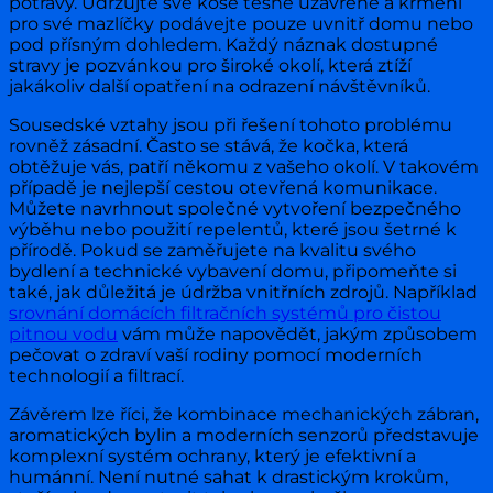
potravy. Udržujte své koše těsně uzavřené a krmení
pro své mazlíčky podávejte pouze uvnitř domu nebo
pod přísným dohledem. Každý náznak dostupné
stravy je pozvánkou pro široké okolí, která ztíží
jakákoliv další opatření na odrazení návštěvníků.
Sousedské vztahy jsou při řešení tohoto problému
rovněž zásadní. Často se stává, že kočka, která
obtěžuje vás, patří někomu z vašeho okolí. V takovém
případě je nejlepší cestou otevřená komunikace.
Můžete navrhnout společné vytvoření bezpečného
výběhu nebo použití repelentů, které jsou šetrné k
přírodě. Pokud se zaměřujete na kvalitu svého
bydlení a technické vybavení domu, připomeňte si
také, jak důležitá je údržba vnitřních zdrojů. Například
srovnání domácích filtračních systémů pro čistou
pitnou vodu
vám může napovědět, jakým způsobem
pečovat o zdraví vaší rodiny pomocí moderních
technologií a filtrací.
Závěrem lze říci, že kombinace mechanických zábran,
aromatických bylin a moderních senzorů představuje
komplexní systém ochrany, který je efektivní a
humánní. Není nutné sahat k drastickým krokům,