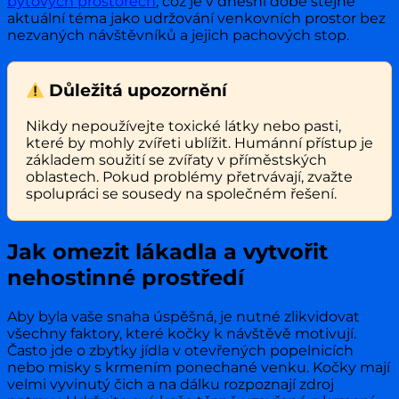
bytových prostorech
, což je v dnešní době stejně
aktuální téma jako udržování venkovních prostor bez
nezvaných návštěvníků a jejich pachových stop.
Důležitá upozornění
Nikdy nepoužívejte toxické látky nebo pasti,
které by mohly zvířeti ublížit. Humánní přístup je
základem soužití se zvířaty v příměstských
oblastech. Pokud problémy přetrvávají, zvažte
spolupráci se sousedy na společném řešení.
Jak omezit lákadla a vytvořit
nehostinné prostředí
Aby byla vaše snaha úspěšná, je nutné zlikvidovat
všechny faktory, které kočky k návštěvě motivují.
Často jde o zbytky jídla v otevřených popelnicích
nebo misky s krmením ponechané venku. Kočky mají
velmi vyvinutý čich a na dálku rozpoznají zdroj