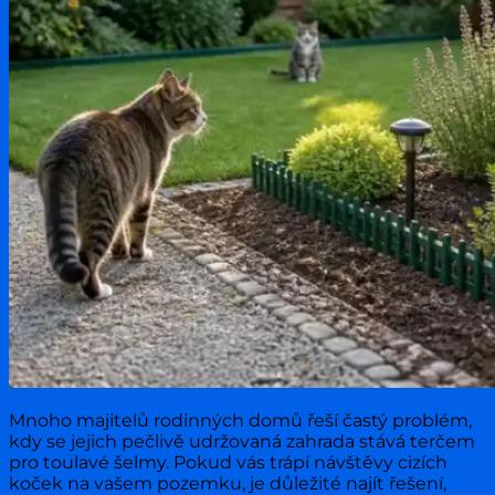
Mnoho majitelů rodinných domů řeší častý problém,
kdy se jejich pečlivě udržovaná zahrada stává terčem
pro toulavé šelmy. Pokud vás trápí návštěvy cizích
koček na vašem pozemku, je důležité najít řešení,