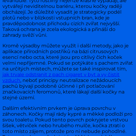
levandule. Tyto rostliny nejenže krásně vypadají, ale
vytvářejí neviditelnou bariéru, kterou kočky raději
obcházejí. Je důležité vysadit je strategicky podél
plotů nebo v blízkosti vstupních bran, kde je
pravděpodobnost příchodu cizích zvířat nejvyšší.
Taková ochrana je zcela ekologická a přináší do
zahrady svěží vůni.
Kromě výsadby můžete využít i další metody, jako je
aplikace přírodních postřiků na bázi citrusových
esencí nebo octa, které jsou pro citlivý čich koček
velmi nepříjemné. Pokud se potýkáte s pachem zvířat
na určitých místech, můžete se také inspirovat tím,
jak trvale odstranit z pach cigaret v byt a vy čistit
vzduch
, neboť principy neutralizace nežádoucích
pachů bývají podobně účinné i při potlačování
značkovacích feromonů, které lákají další kočky na
stejné území.
Dalším efektivním prvkem je úprava povrchu v
záhonech. Kočky mají rády kypré a měkké podloží pro
svou toaletu. Pokud tento povrch pokryjete vrstvou
šišek, větviček nebo hrubého mulče, kočka ztratí o
toto místo zájem, protože pro ni nebude pohodlné.