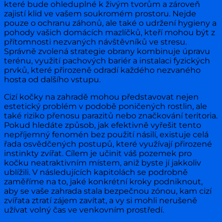
které bude ohleduplné k živým tvorům a zároveň
zajistí klid ve vašem soukromém prostoru. Nejde
pouze o ochranu záhonů, ale také o udržení hygieny a
pohody vašich domácích mazlíčků, kteří mohou být z
přítomnosti nezvaných návštěvníků ve stresu.
Správně zvolená strategie obrany kombinuje úpravu
terénu, využití pachových bariér a instalaci fyzických
prvků, které přirozeně odradí každého nezvaného
hosta od dalšího vstupu.
Cizí kočky na zahradě mohou představovat nejen
estetický problém v podobě poničených rostlin, ale
také riziko přenosu parazitů nebo značkování teritoria.
Pokud hledáte způsob, jak efektivně vyřešit tento
nepříjemný fenomén bez použití násilí, existuje celá
řada osvědčených postupů, které využívají přirozené
instinkty zvířat. Cílem je učinit váš pozemek pro
kočku neatraktivním místem, aniž byste jí jakkoliv
ublížili. V následujících kapitolách se podrobně
zaměříme na to, jaké konkrétní kroky podniknout,
aby se vaše zahrada stala bezpečnou zónou, kam cizí
zvířata ztratí zájem zavítat, a vy si mohli nerušeně
užívat volný čas ve venkovním prostředí.