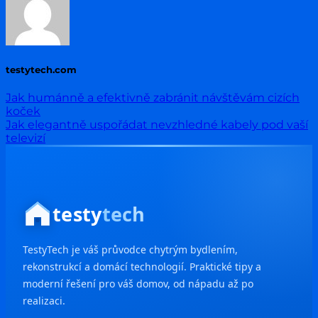
testytech.com
Jak humánně a efektivně zabránit návštěvám cizích
koček
Jak elegantně uspořádat nevzhledné kabely pod vaší
televizí
testy
tech
TestyTech je váš průvodce chytrým bydlením,
rekonstrukcí a domácí technologií. Praktické tipy a
moderní řešení pro váš domov, od nápadu až po
realizaci.