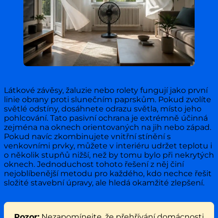
Látkové závěsy, žaluzie nebo rolety fungují jako první
linie obrany proti slunečním paprskům. Pokud zvolíte
světlé odstíny, dosáhnete odrazu světla, místo jeho
pohlcování. Tato pasivní ochrana je extrémně účinná
zejména na oknech orientovaných na jih nebo západ.
Pokud navíc zkombinujete vnitřní stínění s
venkovními prvky, můžete v interiéru udržet teplotu i
o několik stupňů nižší, než by tomu bylo při nekrytých
oknech. Jednoduchost tohoto řešení z něj činí
nejoblíbenější metodu pro každého, kdo nechce řešit
složité stavební úpravy, ale hledá okamžité zlepšení.
Pozor:
Nezapomínejte, že přehřívání domácnosti