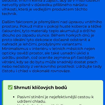
sledovat vnitřní klima a zajistit, aby se v místnostech
netvořily plísně v důsledku přílišného nárůstu
vlhkosti, která je vedlejším produktem těchto
technik.
Dalším faktorem je přemýšlení nad úpravou vnitřního
prostoru. Pokud máte v pokoji husté koberce a těžké
čalounění, tyto materiály teplo akumulují a drží ho
dlouho po západu slunce. Během horkých dnů je
proto ideální tyto dekorace dočasně odstranit a
nahradit je lehčími, prodyšnými variantami.
Minimalismus v interiéru v letních měsících nejen
opticky osvěží prostor, ale také usnadní úklid a
údržbu podlah, což oceníte zejména při častějším
větrání, kdy se do bytu může snadněji dostat prach
nebo nečistoty z venkovního prostředí. Udržujte tedy
čistotu i chlad v dokonalé rovnováze.
Shrnutí klíčových bodů
Pasivní stínění je nejefektivnější cestou k
udržení chladu.