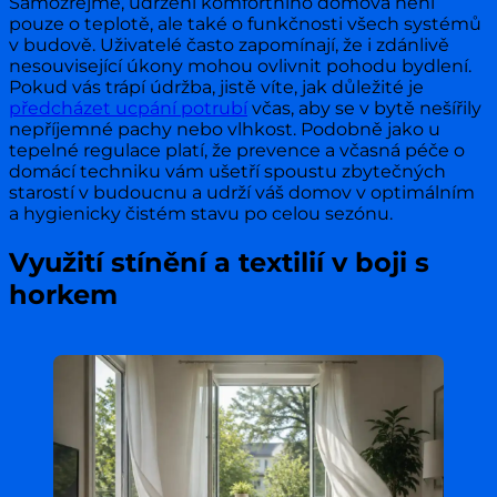
Samozřejmě, udržení komfortního domova není
pouze o teplotě, ale také o funkčnosti všech systémů
v budově. Uživatelé často zapomínají, že i zdánlivě
nesouvisející úkony mohou ovlivnit pohodu bydlení.
Pokud vás trápí údržba, jistě víte, jak důležité je
předcházet ucpání potrubí
včas, aby se v bytě nešířily
nepříjemné pachy nebo vlhkost. Podobně jako u
tepelné regulace platí, že prevence a včasná péče o
domácí techniku vám ušetří spoustu zbytečných
starostí v budoucnu a udrží váš domov v optimálním
a hygienicky čistém stavu po celou sezónu.
Využití stínění a textilií v boji s
horkem