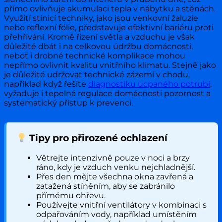
přímo ovlivňuje akumulaci tepla v nábytku a stěnách.
Využití stínicí techniky, jako jsou venkovní žaluzie
nebo reflexní fólie, představuje efektivní bariéru proti
přehřívání. Kromě řízení světla a vzduchu je však
důležité dbát i na celkovou údržbu domácnosti,
neboť i drobné technické komplikace mohou
nepřímo ovlivnit kvalitu vnitřního klimatu. Stejně jako
je důležité udržovat technické zázemí v chodu,
například když řešíte
diagnostiku ucpaného potrubí
,
vyžaduje i tepelná regulace domácnosti pozornost a
systematický přístup k prevenci.
Tipy pro přirozené ochlazení
Větrejte intenzivně pouze v noci a brzy
ráno, kdy je vzduch venku nejchladnější.
Přes den mějte všechna okna zavřená a
zatažená stíněním, aby se zabránilo
přímému ohřevu.
Používejte vnitřní ventilátory v kombinaci s
odpařováním vody, například umístěním