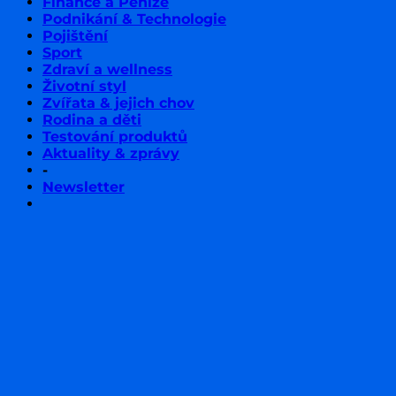
Finance a Peníze
Podnikání & Technologie
Pojištění
Sport
Zdraví a wellness
Životní styl
Zvířata & jejich chov
Rodina a děti
Testování produktů
Aktuality & zprávy
-
Newsletter