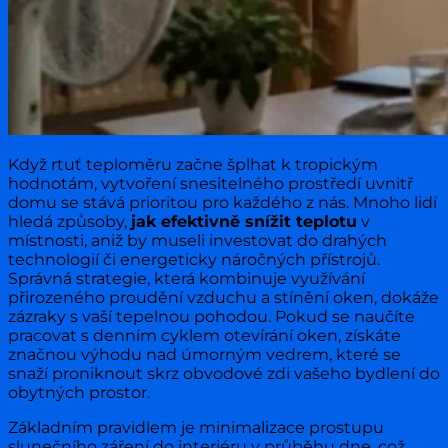
Když rtuť teploměru začne šplhat k tropickým
hodnotám, vytvoření snesitelného prostředí uvnitř
domu se stává prioritou pro každého z nás. Mnoho lidí
hledá způsoby,
jak efektivně snížit teplotu
v
místnosti, aniž by museli investovat do drahých
technologií či energeticky náročných přístrojů.
Správná strategie, která kombinuje využívání
přirozeného proudění vzduchu a stínění oken, dokáže
zázraky s vaší tepelnou pohodou. Pokud se naučíte
pracovat s denním cyklem otevírání oken, získáte
značnou výhodu nad úmorným vedrem, které se
snaží proniknout skrz obvodové zdi vašeho bydlení do
obytných prostor.
Základním pravidlem je minimalizace prostupu
slunečního záření do interiéru v průběhu dne, což