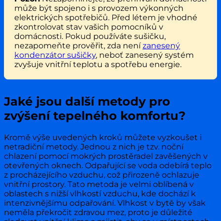
může být spojeno i s provozem výkonných
elektrických spotřebičů. Před létem je vhodné
zkontrolovat stav vašich pomocníků v
domácnosti. Pokud používáte sušičku,
nezapomeňte prověřit, zda není
zanesený
kondenzátor sušičky
, neboť zanesený systém
zvyšuje vnitřní teplotu a spotřebu energie.
Jaké jsou další metody pro
zvýšení tepelného komfortu?
Kromě výše uvedených kroků můžete vyzkoušet i
netradiční metody. Jednou z nich je tzv. noční
chlazení pomocí mokrých prostěradel zavěšených v
otevřených oknech. Odpařující se voda odebírá teplo
z procházejícího vzduchu, což přirozeně ochlazuje
vnitřní prostory. Tato metoda je velmi oblíbená v
oblastech s nižší vlhkostí vzduchu, kde dochází k
intenzivnějšímu odpařování. Vlhkost v bytě by však
neměla překročit zdravou mez, proto je důležité