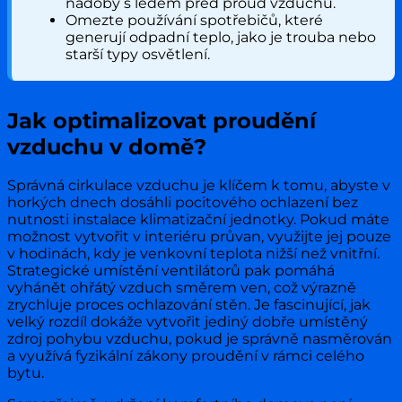
nádoby s ledem před proud vzduchu.
Omezte používání spotřebičů, které
generují odpadní teplo, jako je trouba nebo
starší typy osvětlení.
Jak optimalizovat proudění
vzduchu v domě?
Správná cirkulace vzduchu je klíčem k tomu, abyste v
horkých dnech dosáhli pocitového ochlazení bez
nutnosti instalace klimatizační jednotky. Pokud máte
možnost vytvořit v interiéru průvan, využijte jej pouze
v hodinách, kdy je venkovní teplota nižší než vnitřní.
Strategické umístění ventilátorů pak pomáhá
vyhánět ohřátý vzduch směrem ven, což výrazně
zrychluje proces ochlazování stěn. Je fascinující, jak
velký rozdíl dokáže vytvořit jediný dobře umístěný
zdroj pohybu vzduchu, pokud je správně nasměrován
a využívá fyzikální zákony proudění v rámci celého
bytu.