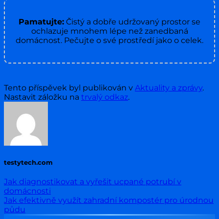
Pamatujte:
Čistý a dobře udržovaný prostor se
ochlazuje mnohem lépe než zanedbaná
domácnost. Pečujte o své prostředí jako o celek.
Tento příspěvek byl publikován v
Aktuality a zprávy
.
Nastavit záložku na
trvalý odkaz
.
testytech.com
Jak diagnostikovat a vyřešit ucpané potrubí v
domácnosti
Jak efektivně využít zahradní kompostér pro úrodnou
půdu