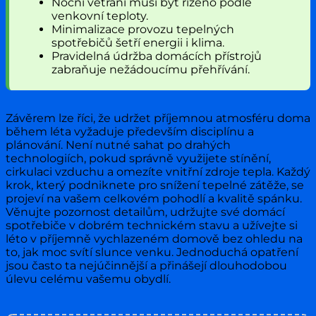
Noční větrání musí být řízeno podle
venkovní teploty.
Minimalizace provozu tepelných
spotřebičů šetří energii i klima.
Pravidelná údržba domácích přístrojů
zabraňuje nežádoucímu přehřívání.
Závěrem lze říci, že udržet příjemnou atmosféru doma
během léta vyžaduje především disciplínu a
plánování. Není nutné sahat po drahých
technologiích, pokud správně využijete stínění,
cirkulaci vzduchu a omezíte vnitřní zdroje tepla. Každý
krok, který podniknete pro snížení tepelné zátěže, se
projeví na vašem celkovém pohodlí a kvalitě spánku.
Věnujte pozornost detailům, udržujte své domácí
spotřebiče v dobrém technickém stavu a užívejte si
léto v příjemně vychlazeném domově bez ohledu na
to, jak moc svítí slunce venku. Jednoduchá opatření
jsou často ta nejúčinnější a přinášejí dlouhodobou
úlevu celému vašemu obydlí.