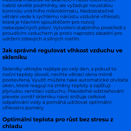
nabízí skvělé podmínky, ale vyžaduje neustálou
kontrolu vnitřního mikroklimatu. Nedostatečné
větrání vede k rychlému nárůstu vzdušné vlhkosti,
která je hlavním spouštěčem pro rozvoj
nebezpečných plísní. Vytvoření stabilního prostředí s
proudícím vzduchem je proto naprosto zásadní pro
udržení zdravých a silných rostlin.
Jak správně regulovat vlhkost vzduchu ve
skleníku
Skleníky větrejte nejlépe po celý den, a pokud to
noční teploty dovolí, nechte větrací okna mírně
pootevřená. Využít můžete také automatické otvírače
oken, které reagují na změny teploty a zajišťují
plynulou ventilaci vzduchu. Pravidelné odstraňování
plevele uvnitř skleníku navíc snižuje celkové
odpařování vody a pomáhá udržovat optimální
vlhkostní poměry.
Optimální teplota pro růst bez stresu z
chladu