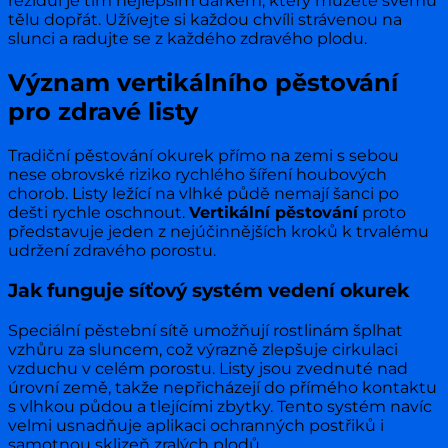
reziduí je tím nejlepším dárkem, který můžete svému
tělu dopřát. Užívejte si každou chvíli strávenou na
slunci a radujte se z každého zdravého plodu.
Význam vertikálního pěstování
pro zdravé listy
Tradiční pěstování okurek přímo na zemi s sebou
nese obrovské riziko rychlého šíření houbových
chorob. Listy ležící na vlhké půdě nemají šanci po
dešti rychle oschnout.
Vertikální pěstování
proto
představuje jeden z nejúčinnějších kroků k trvalému
udržení zdravého porostu.
Jak funguje síťový systém vedení okurek
Speciální pěstební sítě umožňují rostlinám šplhat
vzhůru za sluncem, což výrazně zlepšuje cirkulaci
vzduchu v celém porostu. Listy jsou zvednuté nad
úrovní země, takže nepřicházejí do přímého kontaktu
s vlhkou půdou a tlejícími zbytky. Tento systém navíc
velmi usnadňuje aplikaci ochranných postřiků i
samotnou sklizeň zralých plodů.