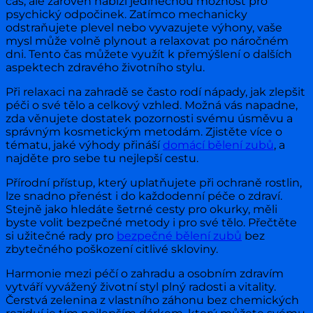
čas, ale zároveň nabízí jedinečnou možnost pro
psychický odpočinek. Zatímco mechanicky
odstraňujete plevel nebo vyvazujete výhony, vaše
mysl může volně plynout a relaxovat po náročném
dni. Tento čas můžete využít k přemýšlení o dalších
aspektech zdravého životního stylu.
Při relaxaci na zahradě se často rodí nápady, jak zlepšit
péči o své tělo a celkový vzhled. Možná vás napadne,
zda věnujete dostatek pozornosti svému úsměvu a
správným kosmetickým metodám. Zjistěte více o
tématu, jaké výhody přináší
domácí bělení zubů
, a
najděte pro sebe tu nejlepší cestu.
Přírodní přístup, který uplatňujete při ochraně rostlin,
lze snadno přenést i do každodenní péče o zdraví.
Stejně jako hledáte šetrné cesty pro okurky, měli
byste volit bezpečné metody i pro své tělo. Přečtěte
si užitečné rady pro
bezpečné bělení zubů
bez
zbytečného poškození citlivé skloviny.
Harmonie mezi péčí o zahradu a osobním zdravím
vytváří vyvážený životní styl plný radosti a vitality.
Čerstvá zelenina z vlastního záhonu bez chemických