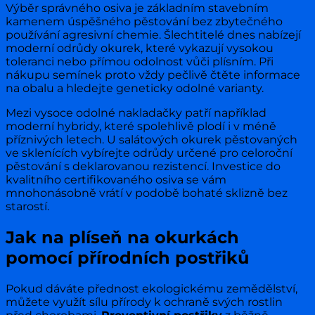
Výběr správného osiva je základním stavebním
kamenem úspěšného pěstování bez zbytečného
používání agresivní chemie. Šlechtitelé dnes nabízejí
moderní odrůdy okurek, které vykazují vysokou
toleranci nebo přímou odolnost vůči plísním. Při
nákupu semínek proto vždy pečlivě čtěte informace
na obalu a hledejte geneticky odolné varianty.
Mezi vysoce odolné nakladačky patří například
moderní hybridy, které spolehlivě plodí i v méně
příznivých letech. U salátových okurek pěstovaných
ve sklenících vybírejte odrůdy určené pro celoroční
pěstování s deklarovanou rezistencí. Investice do
kvalitního certifikovaného osiva se vám
mnohonásobně vrátí v podobě bohaté sklizně bez
starostí.
Jak na plíseň na okurkách
pomocí přírodních postřiků
Pokud dáváte přednost ekologickému zemědělství,
můžete využít sílu přírody k ochraně svých rostlin