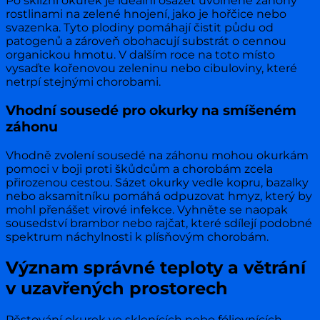
Po sklizni okurek je ideální osázet uvolněné záhony
rostlinami na zelené hnojení, jako je hořčice nebo
svazenka. Tyto plodiny pomáhají čistit půdu od
patogenů a zároveň obohacují substrát o cennou
organickou hmotu. V dalším roce na toto místo
vysaďte kořenovou zeleninu nebo cibuloviny, které
netrpí stejnými chorobami.
Vhodní sousedé pro okurky na smíšeném
záhonu
Vhodně zvolení sousedé na záhonu mohou okurkám
pomoci v boji proti škůdcům a chorobám zcela
přirozenou cestou. Sázet okurky vedle kopru, bazalky
nebo aksamitníku pomáhá odpuzovat hmyz, který by
mohl přenášet virové infekce. Vyhněte se naopak
sousedství brambor nebo rajčat, které sdílejí podobné
spektrum náchylnosti k plísňovým chorobám.
Význam správné teploty a větrání
v uzavřených prostorech
Pěstování okurek ve sklenících nebo fóliovnících