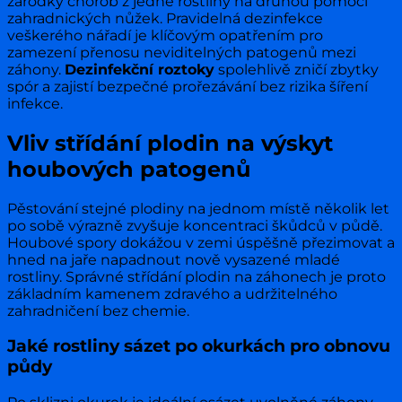
zárodky chorob z jedné rostliny na druhou pomocí
zahradnických nůžek. Pravidelná dezinfekce
veškerého nářadí je klíčovým opatřením pro
zamezení přenosu neviditelných patogenů mezi
záhony.
Dezinfekční roztoky
spolehlivě zničí zbytky
spór a zajistí bezpečné prořezávání bez rizika šíření
infekce.
Vliv střídání plodin na výskyt
houbových patogenů
Pěstování stejné plodiny na jednom místě několik let
po sobě výrazně zvyšuje koncentraci škůdců v půdě.
Houbové spory dokážou v zemi úspěšně přezimovat a
hned na jaře napadnout nově vysazené mladé
rostliny. Správné střídání plodin na záhonech je proto
základním kamenem zdravého a udržitelného
zahradničení bez chemie.
Jaké rostliny sázet po okurkách pro obnovu
půdy