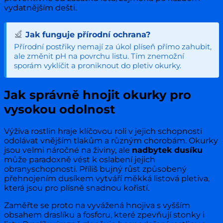
vydatnějším dešti.
Jak funguje přírodní ochrana?
Přírodní postřiky nemají za úkol plíseň přímo zahubit,
ale změnit pH na povrchu listu. Tím znemožní
sporám vyklíčit a proniknout do pletiv okurky.
Jak správně hnojit okurky pro
vysokou odolnost
Výživa rostlin hraje klíčovou roli v jejich schopnosti
odolávat vnějším tlakům a různým chorobám. Okurky
jsou velmi náročné na živiny, ale
nadbytek dusíku
může paradoxně vést k oslabení jejich
obranyschopnosti. Příliš bujný růst způsobený
přehnojením dusíkem vytváří měkká listová pletiva,
která jsou pro plísně snadnou kořistí.
Zaměřte se proto na vyvážená hnojiva s vyšším
obsahem draslíku a fosforu, které zpevňují stonky i