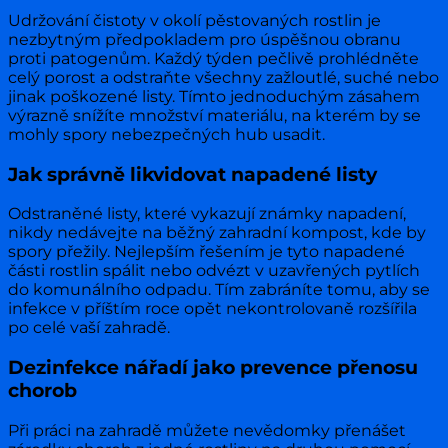
Udržování čistoty v okolí pěstovaných rostlin je
nezbytným předpokladem pro úspěšnou obranu
proti patogenům. Každý týden pečlivě prohlédněte
celý porost a odstraňte všechny zažloutlé, suché nebo
jinak poškozené listy. Tímto jednoduchým zásahem
výrazně snížíte množství materiálu, na kterém by se
mohly spory nebezpečných hub usadit.
Jak správně likvidovat napadené listy
Odstraněné listy, které vykazují známky napadení,
nikdy nedávejte na běžný zahradní kompost, kde by
spory přežily. Nejlepším řešením je tyto napadené
části rostlin spálit nebo odvézt v uzavřených pytlích
do komunálního odpadu. Tím zabráníte tomu, aby se
infekce v příštím roce opět nekontrolovaně rozšířila
po celé vaší zahradě.
Dezinfekce nářadí jako prevence přenosu
chorob
Při práci na zahradě můžete nevědomky přenášet