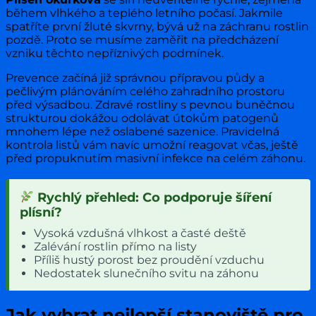
během vlhkého a teplého letního počasí. Jakmile
spatříte první žluté skvrny, bývá už na záchranu rostlin
pozdě. Proto se musíme zaměřit na předcházení
vzniku těchto nepříznivých podmínek.
Prevence začíná již správnou přípravou půdy a
pečlivým plánováním celého zahradního prostoru
před výsadbou. Zdravé rostliny s pevnou buněčnou
strukturou dokážou odolávat útokům patogenů
mnohem lépe než oslabené sazenice. Pravidelná
kontrola listů vám navíc umožní reagovat včas, ještě
před propuknutím masivní infekce na celém záhonu.
Rychlý přehled: Co podporuje šíření
plísní?
Vysoká vzdušná vlhkost a časté deště
Zalévání rostlin přímo na listy
Příliš hustý porost bez proudění vzduchu
Nedostatek slunečního svitu na záhonu
Jak vybrat nejlepší stanoviště pro