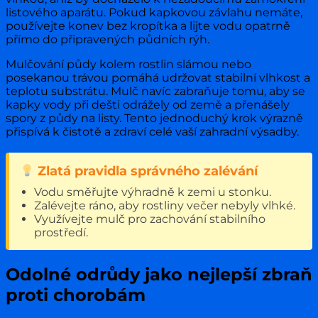
listového aparátu. Pokud kapkovou závlahu nemáte,
používejte konev bez kropítka a lijte vodu opatrně
přímo do připravených půdních rýh.
Mulčování půdy kolem rostlin slámou nebo
posekanou trávou pomáhá udržovat stabilní vlhkost a
teplotu substrátu. Mulč navíc zabraňuje tomu, aby se
kapky vody při dešti odrážely od země a přenášely
spory z půdy na listy. Tento jednoduchý krok výrazně
přispívá k čistotě a zdraví celé vaší zahradní výsadby.
Zlatá pravidla správného zalévání
Vodu směřujte výhradně k zemi u stonku.
Zalévejte ráno, aby rostliny večer nebyly vlhké.
Využívejte mulč pro zachování stabilního
prostředí.
Odolné odrůdy jako nejlepší zbraň
proti chorobám