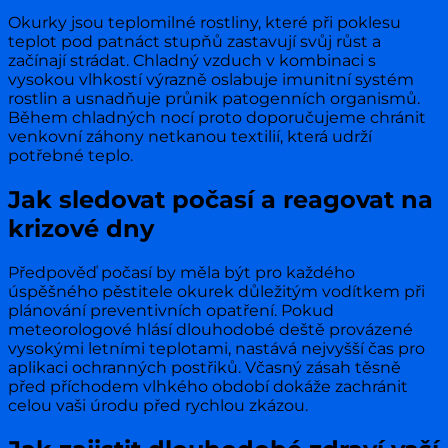
Okurky jsou teplomilné rostliny, které při poklesu
teplot pod patnáct stupňů zastavují svůj růst a
začínají strádat. Chladný vzduch v kombinaci s
vysokou vlhkostí výrazně oslabuje imunitní systém
rostlin a usnadňuje průnik patogenních organismů.
Během chladných nocí proto doporučujeme chránit
venkovní záhony netkanou textilií, která udrží
potřebné teplo.
Jak sledovat počasí a reagovat na
krizové dny
Předpověď počasí by měla být pro každého
úspěšného pěstitele okurek důležitým vodítkem při
plánování preventivních opatření. Pokud
meteorologové hlásí dlouhodobé deště provázené
vysokými letními teplotami, nastává nejvyšší čas pro
aplikaci ochranných postřiků. Včasný zásah těsně
před příchodem vlhkého období dokáže zachránit
celou vaši úrodu před rychlou zkázou.