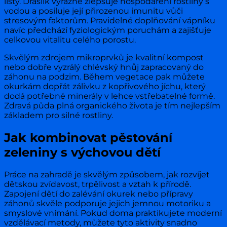
listy. Draslík výrazně zlepšuje hospodaření rostliny s
vodou a posiluje její přirozenou imunitu vůči
stresovým faktorům. Pravidelné doplňování vápníku
navíc předchází fyziologickým poruchám a zajišťuje
celkovou vitalitu celého porostu.
Skvělým zdrojem mikroprvků je kvalitní kompost
nebo dobře vyzrálý chlévský hnůj zapracovaný do
záhonu na podzim. Během vegetace pak můžete
okurkám dopřát zálivku z kopřivového jíchu, který
dodá potřebné minerály v lehce vstřebatelné formě.
Zdravá půda plná organického života je tím nejlepším
základem pro silné rostliny.
Jak kombinovat pěstování
zeleniny s výchovou dětí
Práce na zahradě je skvělým způsobem, jak rozvíjet
dětskou zvídavost, trpělivost a vztah k přírodě.
Zapojení dětí do zalévání okurek nebo přípravy
záhonů skvěle podporuje jejich jemnou motoriku a
smyslové vnímání. Pokud doma praktikujete moderní
vzdělávací metody, můžete tyto aktivity snadno