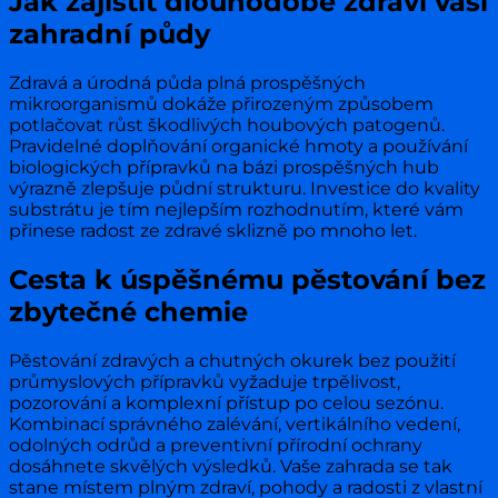
Jak zajistit dlouhodobé zdraví vaší
zahradní půdy
Zdravá a úrodná půda plná prospěšných
mikroorganismů dokáže přirozeným způsobem
potlačovat růst škodlivých houbových patogenů.
Pravidelné doplňování organické hmoty a používání
biologických přípravků na bázi prospěšných hub
výrazně zlepšuje půdní strukturu. Investice do kvality
substrátu je tím nejlepším rozhodnutím, které vám
přinese radost ze zdravé sklizně po mnoho let.
Cesta k úspěšnému pěstování bez
zbytečné chemie
Pěstování zdravých a chutných okurek bez použití
průmyslových přípravků vyžaduje trpělivost,
pozorování a komplexní přístup po celou sezónu.
Kombinací správného zalévání, vertikálního vedení,
odolných odrůd a preventivní přírodní ochrany
dosáhnete skvělých výsledků. Vaše zahrada se tak
stane místem plným zdraví, pohody a radosti z vlastní