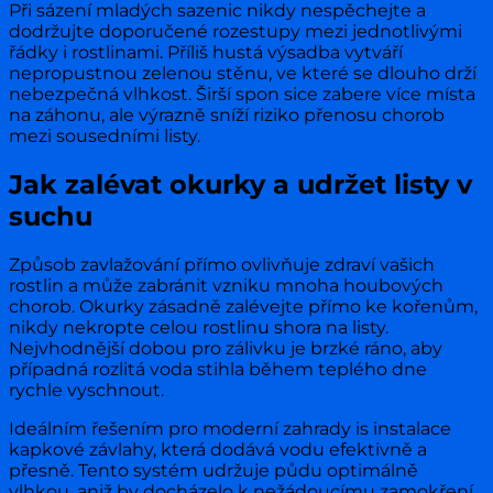
Při sázení mladých sazenic nikdy nespěchejte a
dodržujte doporučené rozestupy mezi jednotlivými
řádky i rostlinami. Příliš hustá výsadba vytváří
nepropustnou zelenou stěnu, ve které se dlouho drží
nebezpečná vlhkost. Širší spon sice zabere více místa
na záhonu, ale výrazně sníží riziko přenosu chorob
mezi sousedními listy.
Jak zalévat okurky a udržet listy v
suchu
Způsob zavlažování přímo ovlivňuje zdraví vašich
rostlin a může zabránit vzniku mnoha houbových
chorob. Okurky zásadně zalévejte přímo ke kořenům,
nikdy nekropte celou rostlinu shora na listy.
Nejvhodnější dobou pro zálivku je brzké ráno, aby
případná rozlitá voda stihla během teplého dne
rychle vyschnout.
Ideálním řešením pro moderní zahrady is instalace
kapkové závlahy, která dodává vodu efektivně a
přesně. Tento systém udržuje půdu optimálně
vlhkou, aniž by docházelo k nežádoucímu zamokření