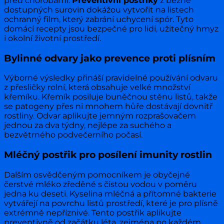
před chorobami.
Preventivní postřiky
z běžně
dostupných surovin dokážou vytvořit na listech
ochranný film, který zabrání uchycení spór. Tyto
domácí recepty jsou bezpečné pro lidi, užitečný hmyz
i okolní životní prostředí.
Bylinné odvary jako prevence proti plísním
Výborné výsledky přináší pravidelné používání odvaru
z přesličky rolní, která obsahuje velké množství
křemíku. Křemík posiluje buněčnou stěnu listů, takže
se patogeny přes ni mnohem hůře dostávají dovnitř
rostliny. Odvar aplikujte jemným rozprašovačem
jednou za dva týdny, nejlépe za suchého a
bezvětrného podvečerního počasí.
Mléčný postřik pro posílení imunity rostlin
Dalším osvědčeným pomocníkem je obyčejné
čerstvé mléko zředěné s čistou vodou v poměru
jedna ku deseti. Kyselina mléčná a přítomné bakterie
vytvářejí na povrchu listů prostředí, které je pro plísně
extrémně nepříznivé. Tento postřik aplikujte
preventivně od začátku léta, zejména po každém