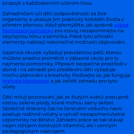
propojit s každodenním učením hrou.
Zahradničení učí děti zodpovědnosti za živé
organismy a ukazuje jim praktický koloběh života v
přímém přenosu. Když přemýšlíte, jak správně
vybrat
Montessori pomůcky
pro rozvoj, nezapomínejte na
obyčejnou hlínu a semínka. Právě tyto přírodní
elementy nabízejí nekonečné možnosti objevování.
Sazenice okurek vyžadují pravidelnou péči, kterou
můžete snadno proměnit v zábavné úkoly pro ty
nejmenší pomocníky. Připravit bezpečné prostředí v
domě i na zahradě pro předškolní děti vyžaduje
trochu plánování a kreativity. Podívejte se, jak funguje
metoda Montessori
a jak zařídit zahradu pro tyto
účely.
Děti milují pozorování, jak ze žlutých květů postupně
rostou zelené plody, které mohou samy sklízet.
Společně strávený čas na čerstvém vzduchu navíc
posiluje rodinné vztahy a vytváří nezapomenutelné
vzpomínky na dětství. Zahradní práce se tak stávají
nejen zdrojem čerstvých vitamínů, ale i cenným
pedagogickým nástrojem.