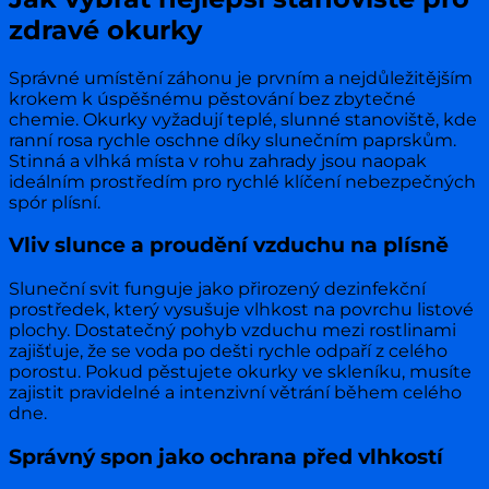
zdravé okurky
Správné umístění záhonu je prvním a nejdůležitějším
krokem k úspěšnému pěstování bez zbytečné
chemie. Okurky vyžadují teplé, slunné stanoviště, kde
ranní rosa rychle oschne díky slunečním paprskům.
Stinná a vlhká místa v rohu zahrady jsou naopak
ideálním prostředím pro rychlé klíčení nebezpečných
spór plísní.
Vliv slunce a proudění vzduchu na plísně
Sluneční svit funguje jako přirozený dezinfekční
prostředek, který vysušuje vlhkost na povrchu listové
plochy. Dostatečný pohyb vzduchu mezi rostlinami
zajišťuje, že se voda po dešti rychle odpaří z celého
porostu. Pokud pěstujete okurky ve skleníku, musíte
zajistit pravidelné a intenzivní větrání během celého
dne.
Správný spon jako ochrana před vlhkostí