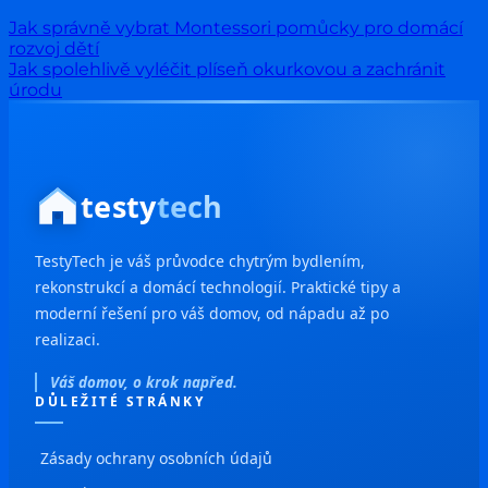
Jak správně vybrat Montessori pomůcky pro domácí
rozvoj dětí
Jak spolehlivě vyléčit plíseň okurkovou a zachránit
úrodu
testy
tech
TestyTech je váš průvodce chytrým bydlením,
rekonstrukcí a domácí technologií. Praktické tipy a
moderní řešení pro váš domov, od nápadu až po
realizaci.
Váš domov, o krok napřed.
DŮLEŽITÉ STRÁNKY
Zásady ochrany osobních údajů