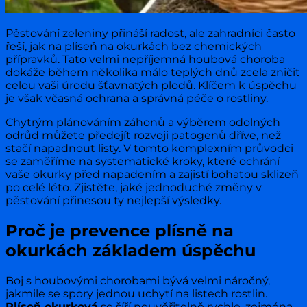
Pěstování zeleniny přináší radost, ale zahradníci často
řeší, jak na plíseň na okurkách bez chemických
přípravků. Tato velmi nepříjemná houbová choroba
dokáže během několika málo teplých dnů zcela zničit
celou vaši úrodu šťavnatých plodů. Klíčem k úspěchu
je však včasná ochrana a správná péče o rostliny.
Chytrým plánováním záhonů a výběrem odolných
odrůd můžete předejít rozvoji patogenů dříve, než
stačí napadnout listy. V tomto komplexním průvodci
se zaměříme na systematické kroky, které ochrání
vaše okurky před napadením a zajistí bohatou sklizeň
po celé léto. Zjistěte, jaké jednoduché změny v
pěstování přinesou ty nejlepší výsledky.
Proč je prevence plísně na
okurkách základem úspěchu
Boj s houbovými chorobami bývá velmi náročný,
jakmile se spory jednou uchytí na listech rostlin.
Plíseň okurková
se šíří neuvěřitelně rychle, zejména