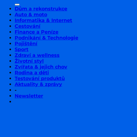
Dům a rekonstrukce
Auto & moto
Informatika & Internet
Cestování
Finance a Peníze
Podnikání & Technologie
Pojištění
Sport
Zdraví a wellness
Životní styl
Zvířata & jejich chov
Rodina a děti
Testování produktů
Aktuality & zprávy
-
Newsletter