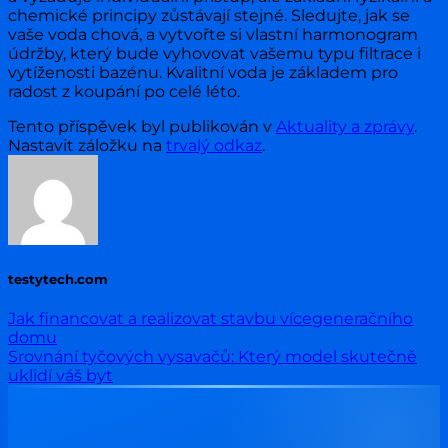
chemické principy zůstávají stejné. Sledujte, jak se
vaše voda chová, a vytvořte si vlastní harmonogram
údržby, který bude vyhovovat vašemu typu filtrace i
vytíženosti bazénu. Kvalitní voda je základem pro
radost z koupání po celé léto.
Tento příspěvek byl publikován v
Aktuality a zprávy
.
Nastavit záložku na
trvalý odkaz
.
testytech.com
Jak financovat a realizovat stavbu vícegeneračního
domu
Srovnání tyčových vysavačů: Který model skutečně
uklidí váš byt