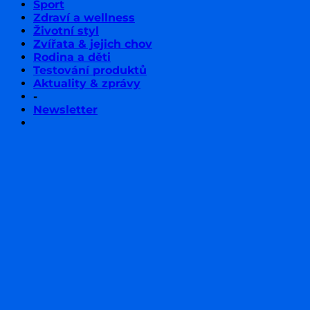
Sport
Zdraví a wellness
Životní styl
Zvířata & jejich chov
Rodina a děti
Testování produktů
Aktuality & zprávy
-
Newsletter