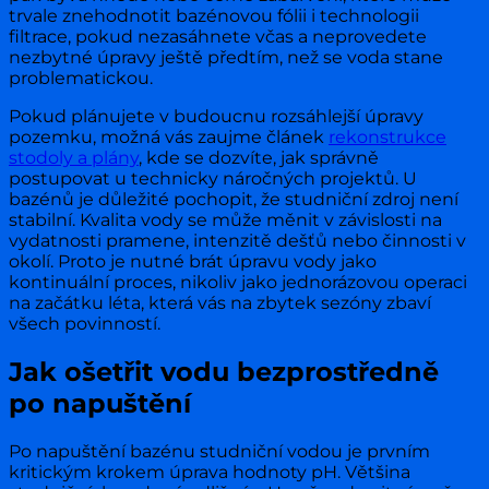
trvale znehodnotit bazénovou fólii i technologii
filtrace, pokud nezasáhnete včas a neprovedete
nezbytné úpravy ještě předtím, než se voda stane
problematickou.
Pokud plánujete v budoucnu rozsáhlejší úpravy
pozemku, možná vás zaujme článek
rekonstrukce
stodoly a plány
, kde se dozvíte, jak správně
postupovat u technicky náročných projektů. U
bazénů je důležité pochopit, že studniční zdroj není
stabilní. Kvalita vody se může měnit v závislosti na
vydatnosti pramene, intenzitě dešťů nebo činnosti v
okolí. Proto je nutné brát úpravu vody jako
kontinuální proces, nikoliv jako jednorázovou operaci
na začátku léta, která vás na zbytek sezóny zbaví
všech povinností.
Jak ošetřit vodu bezprostředně
po napuštění
Po napuštění bazénu studniční vodou je prvním
kritickým krokem úprava hodnoty pH. Většina