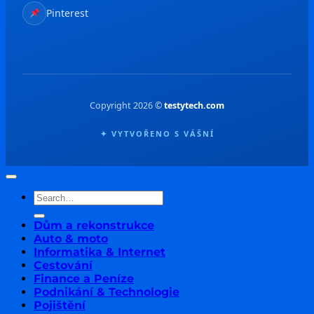
Pinterest
Copyright 2026 ©
testytech.com
✦ VYTVOŘENO S VÁŠNÍ
Dům a rekonstrukce
Auto & moto
Informatika & Internet
Cestování
Finance a Peníze
Podnikání & Technologie
Pojištění