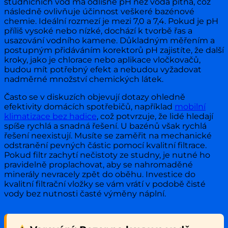
studničních vod má odlišné pH než voda pitná, což
následně ovlivňuje účinnost veškeré bazénové
chemie. Ideální rozmezí je mezi 7,0 a 7,4. Pokud je pH
příliš vysoké nebo nízké, dochází k tvorbě řas a
usazování vodního kamene. Důkladným měřením a
postupným přidáváním korektorů pH zajistíte, že další
kroky, jako je chlorace nebo aplikace vločkovačů,
budou mít potřebný efekt a nebudou vyžadovat
nadměrné množství chemických látek.
Často se v diskuzích objevují dotazy ohledně
efektivity domácích spotřebičů, například
mobilní
klimatizace bez hadice
, což potvrzuje, že lidé hledají
spíše rychlá a snadná řešení. U bazénů však rychlá
řešení neexistují. Musíte se zaměřit na mechanické
odstranění pevných částic pomocí kvalitní filtrace.
Pokud filtr zachytí nečistoty ze studny, je nutné ho
pravidelně proplachovat, aby se nahromaděné
minerály nevracely zpět do oběhu. Investice do
kvalitní filtrační vložky se vám vrátí v podobě čisté
vody bez nutnosti časté výměny náplní.