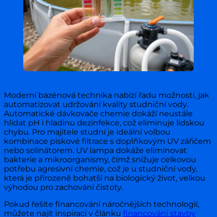
Moderní bazénová technika nabízí řadu možností, jak
automatizovat udržování kvality studniční vody.
Automatické dávkovače chemie dokáží neustále
hlídat pH i hladinu dezinfekce, což eliminuje lidskou
chybu. Pro majitele studní je ideální volbou
kombinace pískové filtrace s doplňkovým UV zářičem
nebo solinátorem. UV lampa dokáže eliminovat
bakterie a mikroorganismy, čímž snižuje celkovou
potřebu agresivní chemie, což je u studniční vody,
která je přirozeně bohatší na biologický život, velkou
výhodou pro zachování čistoty.
Pokud řešíte financování náročnějších technologií,
můžete najít inspiraci v článku
financování stavby