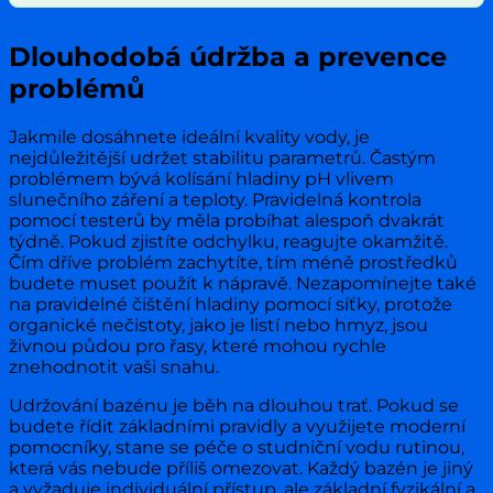
Dlouhodobá údržba a prevence
problémů
Jakmile dosáhnete ideální kvality vody, je
nejdůležitější udržet stabilitu parametrů. Častým
problémem bývá kolísání hladiny pH vlivem
slunečního záření a teploty. Pravidelná kontrola
pomocí testerů by měla probíhat alespoň dvakrát
týdně. Pokud zjistíte odchylku, reagujte okamžitě.
Čím dříve problém zachytíte, tím méně prostředků
budete muset použít k nápravě. Nezapomínejte také
na pravidelné čištění hladiny pomocí síťky, protože
organické nečistoty, jako je listí nebo hmyz, jsou
živnou půdou pro řasy, které mohou rychle
znehodnotit vaši snahu.
Udržování bazénu je běh na dlouhou trať. Pokud se
budete řídit základními pravidly a využijete moderní
pomocníky, stane se péče o studniční vodu rutinou,
která vás nebude příliš omezovat. Každý bazén je jiný
a vyžaduje individuální přístup, ale základní fyzikální a