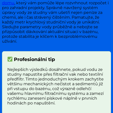
domu
, který vám pomůže lépe rozvrhnout rozpočet i
pro zahradní projekty. Správně navržený systém
úpravy vody ze studny vám ušetří nejen peníze za
chemii, ale i čas strávený čištěním. Pamatujte, že
každý metr krychlový studniční vody je unikátní.
Sledujte parametry vody průběžně a nebojte se
přizpůsobit dávkování aktuální situaci v bazénu,
protože stabilita je klíčem k bezproblémovému
užívání.
Profesionální tip
Nejlepších výsledků dosáhnete, pokud vodu ze
studny napustíte přes filtrační vak nebo textilní
předfiltr. Tímto jednoduchým krokem zachytíte
většinu mechanických nečistot a sedimentů již
při vstupu do bazénu, což výrazně odlehčí
vašemu hlavnímu filtračnímu systému a zamezí
rychlému zanesení pískové náplně v prvních
hodinách po napuštění.