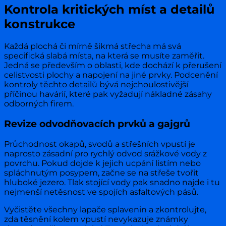
Kontrola kritických míst a detailů
konstrukce
Každá plochá či mírně šikmá střecha má svá
specifická slabá místa, na která se musíte zaměřit.
Jedná se především o oblasti, kde dochází k přerušení
celistvosti plochy a napojení na jiné prvky. Podcenění
kontroly těchto detailů bývá nejchoulostivější
příčinou havárií, které pak vyžadují nákladné zásahy
odborných firem.
Revize odvodňovacích prvků a gajgrů
Průchodnost okapů, svodů a střešních vpustí je
naprosto zásadní pro rychlý odvod srážkové vody z
povrchu. Pokud dojde k jejich ucpání listím nebo
spláchnutým posypem, začne se na střeše tvořit
hluboké jezero. Tlak stojící vody pak snadno najde i tu
nejmenší netěsnost ve spojích asfaltových pásů.
Vyčistěte všechny lapače splavenin a zkontrolujte,
zda těsnění kolem vpustí nevykazuje známky