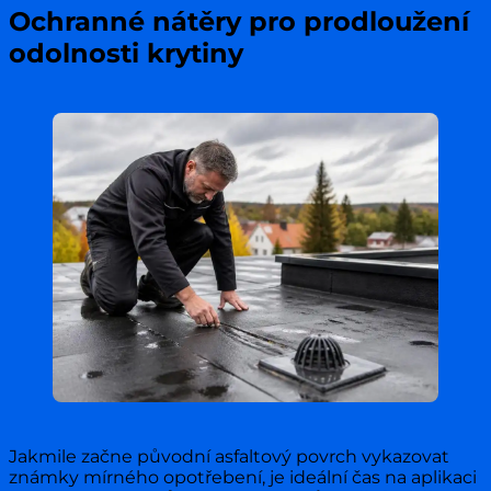
Ochranné nátěry pro prodloužení
odolnosti krytiny
Jakmile začne původní asfaltový povrch vykazovat
známky mírného opotřebení, je ideální čas na aplikaci