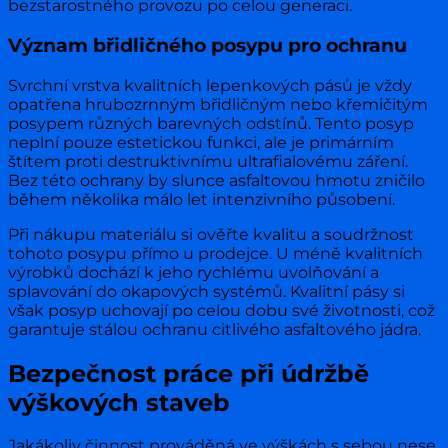
bezstarostného provozu po celou generaci.
Význam břidličného posypu pro ochranu
Svrchní vrstva kvalitních lepenkových pásů je vždy
opatřena hrubozrnným břidličným nebo křemičitým
posypem různých barevných odstínů. Tento posyp
neplní pouze estetickou funkci, ale je primárním
štítem proti destruktivnímu ultrafialovému záření.
Bez této ochrany by slunce asfaltovou hmotu zničilo
během několika málo let intenzivního působení.
Při nákupu materiálu si ověřte kvalitu a soudržnost
tohoto posypu přímo u prodejce. U méně kvalitních
výrobků dochází k jeho rychlému uvolňování a
splavování do okapových systémů. Kvalitní pásy si
však posyp uchovají po celou dobu své životnosti, což
garantuje stálou ochranu citlivého asfaltového jádra.
Bezpečnost práce při údržbě
výškových staveb
Jakákoliv činnost prováděná ve výškách s sebou nese