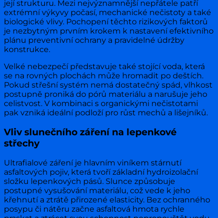
její strukturu. Mezi nejvýznamnější nepřátele patří
extrémní výkyvy počasí, mechanické nečistoty a také
biologické vlivy. Pochopení těchto rizikových faktorů
je nezbytným prvním krokem k nastavení efektivního
plánu preventivní ochrany a pravidelné údržby
konstrukce.
Velké nebezpečí představuje také stojící voda, která
se na rovných plochách může hromadit po deštích.
Pokud střešní systém nemá dostatečný spád, vlhkost
postupně proniká do pórů materiálu a narušuje jeho
celistvost. V kombinaci s organickými nečistotami
pak vzniká ideální podloží pro růst mechů a lišejníků.
Vliv slunečního záření na lepenkové
střechy
Ultrafialové záření je hlavním viníkem stárnutí
asfaltových pojiv, která tvoří základní hydroizolační
složku lepenkových pásů. Slunce způsobuje
postupné vysušování materiálu, což vede k jeho
křehnutí a ztrátě přirozené elasticity. Bez ochranného
posypu či nátěru začne asfaltová hmota rychle