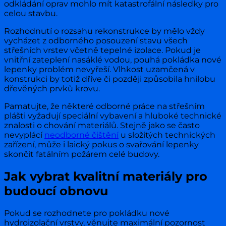
odkládání oprav mohlo mít katastrofální následky pro
celou stavbu.
Rozhodnutí o rozsahu rekonstrukce by mělo vždy
vycházet z odborného posouzení stavu všech
střešních vrstev včetně tepelné izolace. Pokud je
vnitřní zateplení nasáklé vodou, pouhá pokládka nové
lepenky problém nevyřeší. Vlhkost uzamčená v
konstrukci by totiž dříve či později způsobila hnilobu
dřevěných prvků krovu.
Pamatujte, že některé odborné práce na střešním
plášti vyžadují speciální vybavení a hluboké technické
znalosti o chování materiálů. Stejně jako se často
nevyplácí
neodborné čištění
u složitých technických
zařízení, může i laický pokus o svařování lepenky
skončit fatálním požárem celé budovy.
Jak vybrat kvalitní materiály pro
budoucí obnovu
Pokud se rozhodnete pro pokládku nové
hydroizolační vrstvy, věnujte maximální pozornost