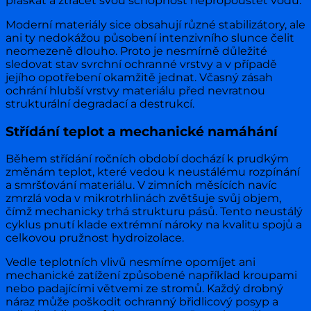
praskat a ztrácet svou schopnost nepropouštět vodu.
Moderní materiály sice obsahují různé stabilizátory, ale
ani ty nedokážou působení intenzivního slunce čelit
neomezeně dlouho. Proto je nesmírně důležité
sledovat stav svrchní ochranné vrstvy a v případě
jejího opotřebení okamžitě jednat. Včasný zásah
ochrání hlubší vrstvy materiálu před nevratnou
strukturální degradací a destrukcí.
Střídání teplot a mechanické namáhání
Během střídání ročních období dochází k prudkým
změnám teplot, které vedou k neustálému rozpínání
a smršťování materiálu. V zimních měsících navíc
zmrzlá voda v mikrotrhlinách zvětšuje svůj objem,
čímž mechanicky trhá strukturu pásů. Tento neustálý
cyklus pnutí klade extrémní nároky na kvalitu spojů a
celkovou pružnost hydroizolace.
Vedle teplotních vlivů nesmíme opomíjet ani
mechanické zatížení způsobené například kroupami
nebo padajícími větvemi ze stromů. Každý drobný
náraz může poškodit ochranný břidlicový posyp a