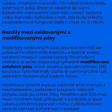
výběru vhodných materiálů. Trh nabízí širokou škálu
asfaltových pásů, které se zásadně liší svými
fyzikálními vlastnostmi, odolností i cenou. Správná
volba materiálu rozhodne o tom, zda bude střecha
bezproblémově fungovat dalších třicet let či nikoliv.
Rozdíly mezi oxidovanými a
modifikovanými pásy
Starší typy oxidovaných pásů jsou sice levnější, ale
vykazují mnohem nižší elasticitu a špatně snášejí
extrémní mrazy či vysoké teploty. Pro moderní
realizace se proto doporučují výhradně
modifikované
asfaltové pásy
, které obsahují speciální příměsi SBS
kaučuku. Tyto materiály zůstávají vysoce pružné i při
teplotách hluboko pod bodem mrazu.
Modifikace výrazně zvyšuje odolnost proti stárnutí a
mechanickému poškození kroupami nebo při
pohybu osob po střeše. Pásy modifikované SBS mají
navíc mnohem lepší přilnavost k podkladu a spoje
vykazují extrémní pevnost v tahu. Vyšší pořizovací
cena se vám tak bohatě vrátí v podobě