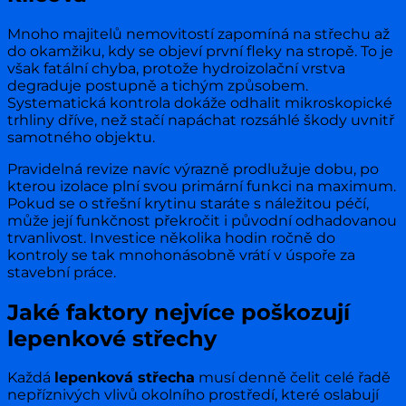
Mnoho majitelů nemovitostí zapomíná na střechu až
do okamžiku, kdy se objeví první fleky na stropě. To je
však fatální chyba, protože hydroizolační vrstva
degraduje postupně a tichým způsobem.
Systematická kontrola dokáže odhalit mikroskopické
trhliny dříve, než stačí napáchat rozsáhlé škody uvnitř
samotného objektu.
Pravidelná revize navíc výrazně prodlužuje dobu, po
kterou izolace plní svou primární funkci na maximum.
Pokud se o střešní krytinu staráte s náležitou péčí,
může její funkčnost překročit i původní odhadovanou
trvanlivost. Investice několika hodin ročně do
kontroly se tak mnohonásobně vrátí v úspoře za
stavební práce.
Jaké faktory nejvíce poškozují
lepenkové střechy
Každá
lepenková střecha
musí denně čelit celé řadě
nepříznivých vlivů okolního prostředí, které oslabují