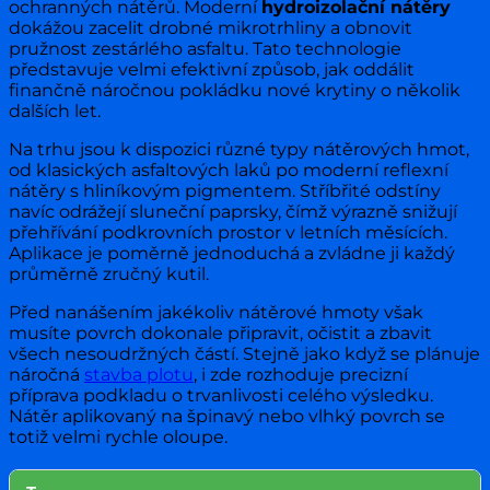
ochranných nátěrů. Moderní
hydroizolační nátěry
dokážou zacelit drobné mikrotrhliny a obnovit
pružnost zestárlého asfaltu. Tato technologie
představuje velmi efektivní způsob, jak oddálit
finančně náročnou pokládku nové krytiny o několik
dalších let.
Na trhu jsou k dispozici různé typy nátěrových hmot,
od klasických asfaltových laků po moderní reflexní
nátěry s hliníkovým pigmentem. Stříbřité odstíny
navíc odrážejí sluneční paprsky, čímž výrazně snižují
přehřívání podkrovních prostor v letních měsících.
Aplikace je poměrně jednoduchá a zvládne ji každý
průměrně zručný kutil.
Před nanášením jakékoliv nátěrové hmoty však
musíte povrch dokonale připravit, očistit a zbavit
všech nesoudržných částí. Stejně jako když se plánuje
náročná
stavba plotu
, i zde rozhoduje precizní
příprava podkladu o trvanlivosti celého výsledku.
Nátěr aplikovaný na špinavý nebo vlhký povrch se
totiž velmi rychle oloupe.