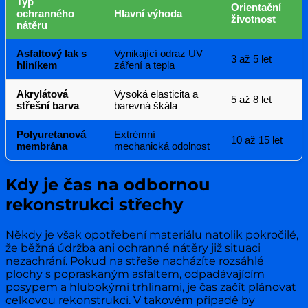
Typ
Orientační
ochranného
Hlavní výhoda
životnost
nátěru
Asfaltový lak s
Vynikající odraz UV
3 až 5 let
hliníkem
záření a tepla
Akrylátová
Vysoká elasticita a
5 až 8 let
střešní barva
barevná škála
Polyuretanová
Extrémní
10 až 15 let
membrána
mechanická odolnost
Kdy je čas na odbornou
rekonstrukci střechy
Někdy je však opotřebení materiálu natolik pokročilé,
že běžná údržba ani ochranné nátěry již situaci
nezachrání. Pokud na střeše nacházíte rozsáhlé
plochy s popraskaným asfaltem, odpadávajícím
posypem a hlubokými trhlinami, je čas začít plánovat
celkovou rekonstrukci. V takovém případě by