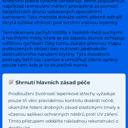
střešního pláště výrazně usnadňují. Velmi populární je
například termovizní měření prováděné za pomoci
bezpilotních dronů vybavených speciálními
kamerami. Tato metoda dokáže velmi přesně odhalit
skrytá ložiska vlhkosti pod svrchní vrstvou lepenky.
Termokamera zachytí rozdíly v teplotě mezi suchými
a navlhlými místy, která se po západu slunce ochlazují
odlišnou rychlostí. Díky tomu získáte přesnou mapu
poškozených oblastí bez nutnosti jakéhokoliv
destruktivního narušení krytiny. Tyto inovativní
postupy šetří čas i peníze a umožňují cílené opravy
pouze tam, kde je to skutečně nutné.
Shrnutí hlavních zásad péče
Prodloužení životnosti lepenkové střechy vyžaduje
pouze tři věci: pravidelnou kontrolu dvakrát ročně,
okamžité řešení drobných závad elastickými tmely a
včasnou aplikaci ochranných nátěrů proti UV záření.
Tímto přístupem oddálíte nákladnou rekonstrukci o
desítky let.