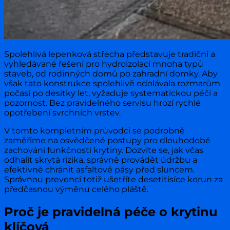
Spolehlivá lepenková střecha představuje tradiční a
vyhledávané řešení pro hydroizolaci mnoha typů
staveb, od rodinných domů po zahradní domky. Aby
však tato konstrukce spolehlivě odolávala rozmarům
počasí po desítky let, vyžaduje systematickou péči a
pozornost. Bez pravidelného servisu hrozí rychlé
opotřebení svrchních vrstev.
V tomto kompletním průvodci se podrobně
zaměříme na osvědčené postupy pro dlouhodobé
zachování funkčnosti krytiny. Dozvíte se, jak včas
odhalit skrytá rizika, správně provádět údržbu a
efektivně chránit asfaltové pásy před sluncem.
Správnou prevencí totiž ušetříte desetitisíce korun za
předčasnou výměnu celého pláště.
Proč je pravidelná péče o krytinu
klíčová