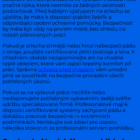
značná rizika, která nesmíte za žádných okolností
podceňovat. Před každým výstupem na střechu se
ujistěte, že máte k dispozici stabilní žebřík a
odpovídající osobní ochranné pomůcky. Bezpečnost
by měla být vždy na prvním místě, bez ohledu na
rozsah plánovaných prací.
Pokud je střecha strmější nebo hrozí nebezpečí pádu
z okraje, použijte certifikované jistící postroje a lana. V
chladném období nezapomínejte ani na vhodné
teplé oblečení, které vám zajistí tepelný komfort při
práci. Správná
ochrana před chladem
vám umožní
plně se soustředit na bezpečné provádění všech
potřebných úkonů.
Pokud se na výškové práce necítíte nebo
nedisponujete potřebným vybavením, raději svěřte
údržbu specializované firmě. Profesionálové mají k
dispozici certifikované systémy zachycení pádu a
dokážou pracovat bezpečně i v extrémních
podmínkách. Neriskujte své zdraví pro úsporu
několika stokorun za profesionální servisní prohlídku.