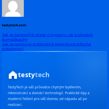
testytech.com
Jak se bezpečně starat o hygienu uší a předejít
komplikacím
Jak se opravuje poškozená lepenková střecha
svépomocí
testy
tech
TestyTech je váš průvodce chytrým bydlením,
rekonstrukcí a domácí technologií. Praktické tipy a
moderní řešení pro váš domov, od nápadu až po
realizaci.