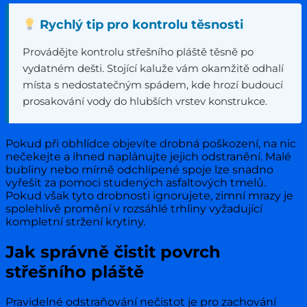
Rychlý tip pro kontrolu těsnosti
Provádějte kontrolu střešního pláště těsně po
vydatném dešti. Stojící kaluže vám okamžitě odhalí
místa s nedostatečným spádem, kde hrozí budoucí
prosakování vody do hlubších vrstev konstrukce.
Pokud při obhlídce objevíte drobná poškození, na nic
nečekejte a ihned naplánujte jejich odstranění. Malé
bubliny nebo mírně odchlípené spoje lze snadno
vyřešit za pomoci studených asfaltových tmelů.
Pokud však tyto drobnosti ignorujete, zimní mrazy je
spolehlivě promění v rozsáhlé trhliny vyžadující
kompletní stržení krytiny.
Jak správně čistit povrch
střešního pláště
Pravidelné odstraňování nečistot je pro zachování