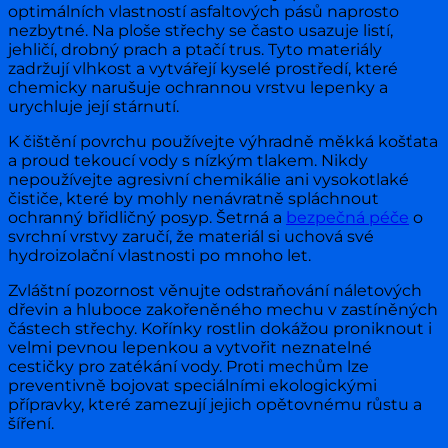
optimálních vlastností asfaltových pásů naprosto
nezbytné. Na ploše střechy se často usazuje listí,
jehličí, drobný prach a ptačí trus. Tyto materiály
zadržují vlhkost a vytvářejí kyselé prostředí, které
chemicky narušuje ochrannou vrstvu lepenky a
urychluje její stárnutí.
K čištění povrchu používejte výhradně měkká košťata
a proud tekoucí vody s nízkým tlakem. Nikdy
nepoužívejte agresivní chemikálie ani vysokotlaké
čističe, které by mohly nenávratně spláchnout
ochranný břidličný posyp. Šetrná a
bezpečná péče
o
svrchní vrstvy zaručí, že materiál si uchová své
hydroizolační vlastnosti po mnoho let.
Zvláštní pozornost věnujte odstraňování náletových
dřevin a hluboce zakořeněného mechu v zastíněných
částech střechy. Kořínky rostlin dokážou proniknout i
velmi pevnou lepenkou a vytvořit neznatelné
cestičky pro zatékání vody. Proti mechům lze
preventivně bojovat speciálními ekologickými
přípravky, které zamezují jejich opětovnému růstu a
šíření.