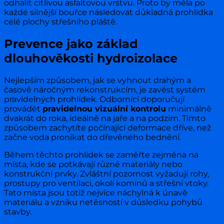
odhalit citlivou asfaltovou vrstvu. Proto by měla po
každé silnější bouřce následovat důkladná prohlídka
celé plochy střešního pláště.
Prevence jako základ
dlouhověkosti hydroizolace
Nejlepším způsobem, jak se vyhnout drahým a
časově náročným rekonstrukcím, je zavést systém
pravidelných prohlídek. Odborníci doporučují
provádět
pravidelnou vizuální kontrolu
minimálně
dvakrát do roka, ideálně na jaře a na podzim. Tímto
způsobem zachytíte počínající deformace dříve, než
začne voda pronikat do dřevěného bednění.
Během těchto prohlídek se zaměřte zejména na
místa, kde se potkávají různé materiály nebo
konstrukční prvky. Zvláštní pozornost vyžadují rohy,
prostupy pro ventilaci, okolí komínů a střešní vtoky.
Tato místa jsou totiž nejvíce náchylná k únavě
materiálu a vzniku netěsností v důsledku pohybů
stavby.