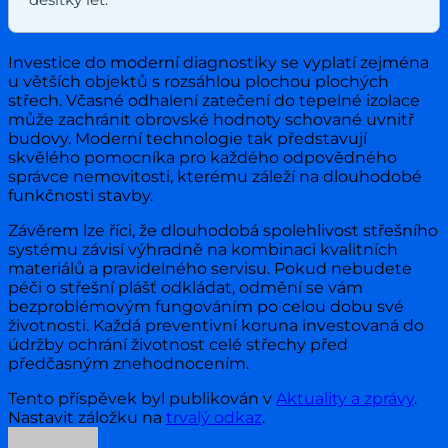
Investice do moderní diagnostiky se vyplatí zejména
u větších objektů s rozsáhlou plochou plochých
střech. Včasné odhalení zatečení do tepelné izolace
může zachránit obrovské hodnoty schované uvnitř
budovy. Moderní technologie tak představují
skvělého pomocníka pro každého odpovědného
správce nemovitosti, kterému záleží na dlouhodobé
funkčnosti stavby.
Závěrem lze říci, že dlouhodobá spolehlivost střešního
systému závisí výhradně na kombinaci kvalitních
materiálů a pravidelného servisu. Pokud nebudete
péči o střešní plášť odkládat, odmění se vám
bezproblémovým fungováním po celou dobu své
životnosti. Každá preventivní koruna investovaná do
údržby ochrání životnost celé střechy před
předčasným znehodnocením.
Tento příspěvek byl publikován v
Aktuality a zprávy
.
Nastavit záložku na
trvalý odkaz
.