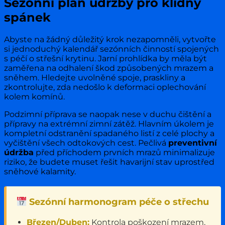
Sezónní plán údržby pro klidný
spánek
Abyste na žádný důležitý krok nezapomněli, vytvořte
si jednoduchý kalendář sezónních činností spojených
s péčí o střešní krytinu. Jarní prohlídka by měla být
zaměřena na odhalení škod způsobených mrazem a
sněhem. Hledejte uvolněné spoje, praskliny a
zkontrolujte, zda nedošlo k deformaci oplechování
kolem komínů.
Podzimní příprava se naopak nese v duchu čištění a
přípravy na extrémní zimní zátěž. Hlavním úkolem je
kompletní odstranění spadaného listí z celé plochy a
vyčištění všech odtokových cest. Pečlivá
preventivní
údržba
před příchodem prvních mrazů minimalizuje
riziko, že budete muset řešit havarijní stav uprostřed
sněhové kalamity.
Sezónní harmonogram péče o střechu
Březen/Duben:
Kontrola poškození mrazem,