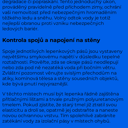
degradace či popraskání. Tento jednoduchý úkon,
prováděný pravidelně před příchodem zimy, ochrání
vaši nemovitost před nebezpečným hromaděním
těžkého ledu a sněhu. Volný odtok vody je totiž
nejlepší obranou proti vzniku nebezpečných
ledových bariér.
Kontrola spojů a napojení na stěny
Spoje jednotlivých lepenkových pásů jsou vystaveny
největšímu smykovému napětí v důsledku tepelné
roztažnosti. Prověřte, zda se okraje pásů neodlepují
nebo zda pod ně nezatéká voda při bočním větru.
Zvláštní pozornost věnujte svislým přechodům na
atiky, komínová tělesa a stěny sousedních objektů,
kde bývá pnutí nejvýraznější.
V těchto místech musí být lepenka řádně zajištěna
přítlačnými lištami a trvale pružným polyuretanovým
tmelem. Pokud zjistíte, že starý tmel již ztratil svou
elasticitu a drolí se, opatrně jej odstraňte a naneste
novou ochrannou vrstvu. Tím spolehlivě zabráníte
zatékání vody za izolační pásy v místech ohybů.