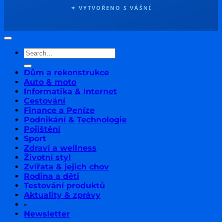
✦ VYTVOŘENO S VÁŠNÍ
Dům a rekonstrukce
Auto & moto
Informatika & Internet
Cestování
Finance a Peníze
Podnikání & Technologie
Pojištění
Sport
Zdraví a wellness
Životní styl
Zvířata & jejich chov
Rodina a děti
Testování produktů
Aktuality & zprávy
-
Newsletter