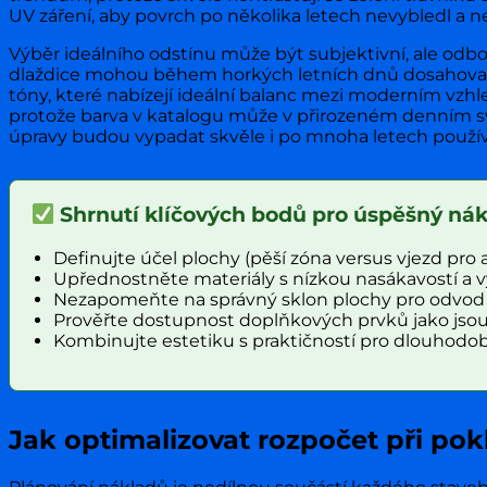
UV záření, aby povrch po několika letech nevybledl a nez
Výběr ideálního odstínu může být subjektivní, ale odbor
dlaždice mohou během horkých letních dnů dosahovat v
tóny, které nabízejí ideální balanc mezi moderním vzh
protože barva v katalogu může v přirozeném denním sv
úpravy budou vypadat skvěle i po mnoha letech použív
Shrnutí klíčových bodů pro úspěšný ná
Definujte účel plochy (pěší zóna versus vjezd pro a
Upřednostněte materiály s nízkou nasákavostí a 
Nezapomeňte na správný sklon plochy pro odvod 
Prověřte dostupnost doplňkových prvků jako jsou 
Kombinujte estetiku s praktičností pro dlouhodo
Jak optimalizovat rozpočet při po