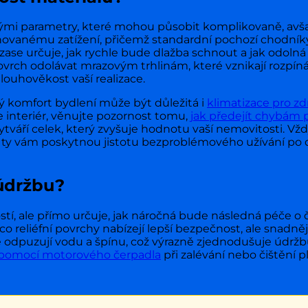
kými parametry, které mohou působit komplikovaně, avša
ánovanému zatížení, přičemž standardní pochozí chodník
 zase určuje, jak rychle bude dlažba schnout a jak odol
 povrch odolávat mrazovým trhlinám, které vznikají rozpí
dlouhověkost vaší realizace.
vý komfort bydlení může být důležitá i
klimatizace pro zd
je interiér, věnujte pozornost tomu,
jak předejít chybám p
vytváří celek, který zvyšuje hodnotu vaší nemovitosti. Vž
ože ty vám poskytnou jistotu bezproblémového užívání p
 údržbu?
stí, ale přímo určuje, jak náročná bude následná péče o 
o reliéfní povrchy nabízejí lepší bezpečnost, ale snadněj
 odpuzují vodu a špínu, což výrazně zjednodušuje údržbu
pomocí motorového čerpadla
při zalévání nebo čištění pl