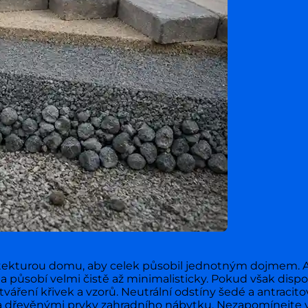
itekturou domu, aby celek působil jednotným dojmem. A
 a působí velmi čistě až minimalisticky. Pokud však dispo
tváření křivek a vzorů. Neutrální odstíny šedé a antrac
ů a dřevěnými prvky zahradního nábytku. Nezapomínejte v