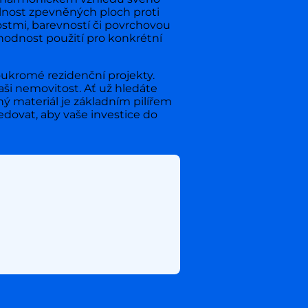
olnost zpevněných ploch proti
nostmi, barevností či povrchovou
vhodnost použití pro konkrétní
ukromé rezidenční projekty.
ši nemovitost. Ať už hledáte
ý materiál je základním pilířem
edovat, aby vaše investice do