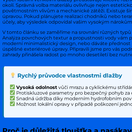
okolí. Správná volba materiálu ovlivňuje nejen esteti
povětrnostním vlivům a mechanické zátěži. Existuje širo
úpravou. Pokud plánujete realizaci chodníků nebo teras
účely, aby výsledek odpovídal vašim vysokým nárokům
V tomto článku se zaměříme na srovnání různých typů 
Analýza povrchových textur a propustnosti vody vám p
moderní minimalistický design, nebo dáváte přednost 
úspěšné exteriérové úpravy. Připravili jsme pro vás po
zahrady přinášela radost po mnoho desetiletí bez nutn
Rychlý průvodce vlastnostmi dlažby
Vysoká odolnost
vůči mrazu a cyklickému střídán
Protiskluzové parametry pro bezpečný pohyb za 
Snadná údržba díky moderním hydrofobním pov
Možnost lokální opravy v případě poškození jedn
Proč je důležitá tloušťka a nasáka