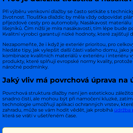
Při výběru venkovní dlažby se často setkáte s technic
životnost. Tloušťka dlaždic by měla vždy odpovídat pl
příjezdové cesty pro automobily. Nasákavost materiálu
lišejníků. Čím nižší je míra nasákavosti, tím lépe bude
Kvalitní výrobci garantují nízké hodnoty, které zajišťují 
Nezapomeňte, že i když je exteriér prioritou, pro celko
hledáte tipy, jak vylepšit další části vašeho domu, jako 
kombinace kvalitních materiálů v exteriéru i interiéru 
produkty, které splňují evropské normy kvality, prot
náročné podmínky.
Jaký vliv má povrchová úprava na
Povrchová struktura dlažby není jen estetickou záležito
snadno čistí, ale mohou být při namočení kluzké, zatímc
technologie umožňují aplikaci ochranných vrstev, které
zahradu, může se vám hodit vědět, jak probíhá
údržba 
která se vrátí v ušetřeném čase.