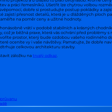
bního projektu a u dlažeb to platí dvojnásob. Kromě ce
tev a práci řemeslníků. Ušetřit lze chytrou volbou rozmě
svépomocí, dobře si prostudujte postup pokládky a zajis
é zajistí přesnost detailů, která je u dlážděných ploch p
e zaměřte na poměr ceny a užitné hodnoty.
ohonásobně vrátí v podobě stabilních a krásných chodníků
, což je běžná praxe, která vás ochrání před problémy s r
ytvoříte prostor, který bude ozdobou vašeho rodinnéh
eré oceníte vy i vaše návštěvy. Pamatujte, že dobře nav
dtrhuje celkovou architekturu stavby.
stavit záložku na
trvalý odkaz
.
z průvanu
radě