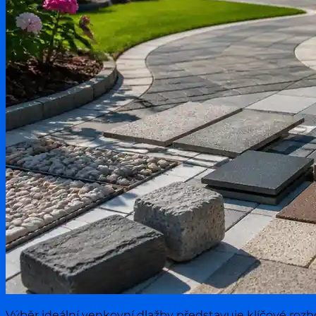
Testování produktů
Aktuality & zprávy
Výběr ideální venkovní dlažby představuje klíčové ro