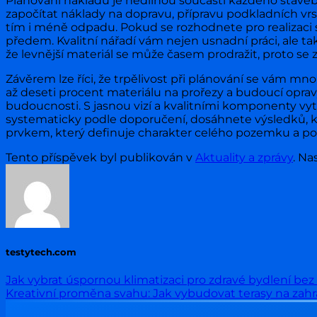
Plánování nákladů je nedílnou součástí každého stave
započítat náklady na dopravu, přípravu podkladních vrs
tím i méně odpadu. Pokud se rozhodnete pro realizaci 
předem. Kvalitní nářadí vám nejen usnadní práci, ale tak
že levnější materiál se může časem prodražit, proto s
Závěrem lze říci, že trpělivost při plánování se vám mn
až deseti procent materiálu na prořezy a budoucí opravy
budoucnosti. S jasnou vizí a kvalitními komponenty v
systematicky podle doporučení, dosáhnete výsledků, kt
prvkem, který definuje charakter celého pozemku a po
Tento příspěvek byl publikován v
Aktuality a zprávy
. Na
testytech.com
Jak vybrat úspornou klimatizaci pro zdravé bydlení be
Kreativní proměna svahu: Jak vybudovat terasy na zah