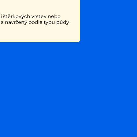
ní štěrkových vrstev nebo
í a navržený podle typu půdy