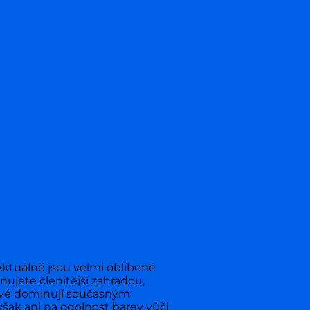
ktuálně jsou velmi oblíbené
nujete členitější zahradou,
itové dominují současným
šak ani na odolnost barev vůči