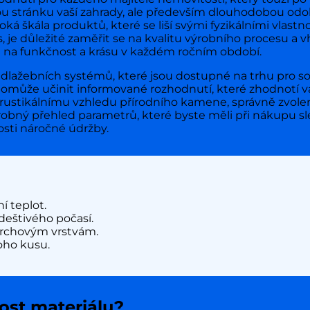
ckou stránku vaší zahrady, ale především dlouhodobou od
ká škála produktů, které se liší svými fyzikálními vlast
, je důležité zaměřit se na kvalitu výrobního procesu a 
 na funkčnost a krásu v každém ročním období.
dlažebních systémů, které jsou dostupné na trhu pro so
omůže učinit informované rozhodnutí, které zhodnotí va
rustikálnímu vzhledu přírodního kamene, správně zvolen
drobný přehled parametrů, které byste měli při nákupu sl
osti náročné údržby.
í teplot.
deštivého počasí.
rchovým vrstvám.
oho kusu.
vost materiálu?