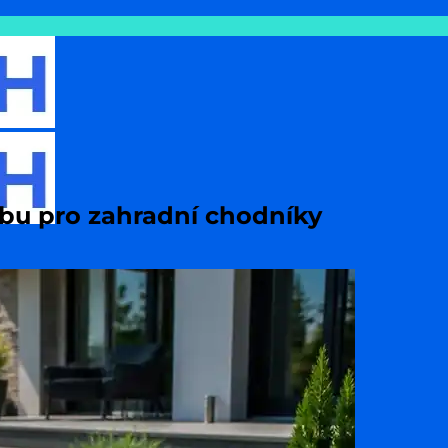
žbu pro zahradní chodníky