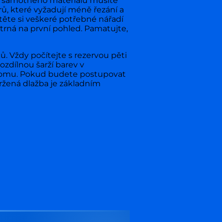
ny samotného materiálu musíte
rů, které vyžadují méně řezání a
těte si veškeré potřebné nářadí
atrná na první pohled. Pamatujte,
. Vždy počítejte s rezervou pěti
ozdílnou šarží barev v
o domu. Pokud budete postupovat
ržená dlažba je základním