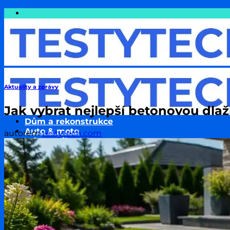
Přeskočit
na
obsah
Aktuality a zprávy
Jak vybrat nejlepší betonovou dla
Dům a rekonstrukce
Auto & moto
autorem
testytech.com
Informatika & Internet
Cestování
Finance a Peníze
Podnikání & Technologie
Pojištění
Sport
Zdraví a wellness
Životní styl
Zvířata & jejich chov
Rodina a děti