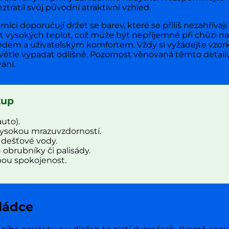
tratil svůj původní atraktivní vzhled.
níci doporučují držet se barev, které se příliš nezahříva
ysokých teplot, což může být nepříjemné při chůzi nabo
ledem a uživatelským komfortem. Vždy si vyžádejte vzork
ětle vypadat odlišně. Pozornost věnovaná těmto detailů
ání.
kup
uto).
vysokou mrazuvzdorností.
dešťové vody.
obrubníky či palisády.
bou spokojenost.
kládce