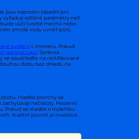
k jsou naprosto zásadní pro
y vyžadují odlišné parametry než
ná bude vůči tvorbě mechů nebo
náním zmrzlé vody uvnitř pórů.
ravé bydlení
v interiéru. Pokud
ři rekonstrukci
. Správná
dy se soustřeďte na certifikované
o dlouhou dobu bez ohledu na
čistotu. Hladké povrchy se
i zachytávají nečistoty. Moderní
. Pokud se staráte o rozlehlou
och. Kvalitní povrch je investice,