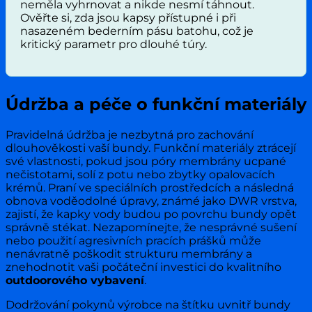
neměla vyhrnovat a nikde nesmí táhnout.
Ověřte si, zda jsou kapsy přístupné i při
nasazeném bederním pásu batohu, což je
kritický parametr pro dlouhé túry.
Údržba a péče o funkční materiály
Pravidelná údržba je nezbytná pro zachování
dlouhověkosti vaší bundy. Funkční materiály ztrácejí
své vlastnosti, pokud jsou póry membrány ucpané
nečistotami, solí z potu nebo zbytky opalovacích
krémů. Praní ve speciálních prostředcích a následná
obnova voděodolné úpravy, známé jako DWR vrstva,
zajistí, že kapky vody budou po povrchu bundy opět
správně stékat. Nezapomínejte, že nesprávné sušení
nebo použití agresivních pracích prášků může
nenávratně poškodit strukturu membrány a
znehodnotit vaši počáteční investici do kvalitního
outdoorového vybavení
.
Dodržování pokynů výrobce na štítku uvnitř bundy