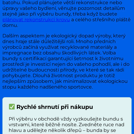
batohu. Pokud plánujete větší rekonstrukce nebo
úpravy vašeho bydlení, věnujte pozornost detailům
stejně jako při výběru bundy, třeba když budete
plánovat rekonstrukci krovu
a celého střešního pláště
domu.
Dalším aspektem je ekologický dopad výroby, který
dnes hraje stále důležitější roli. Mnoho předních
výrobců začíná využívat recyklované materiály a
impregnace bez obsahu škodlivých látek. Volba
bundy s certifikací garantující šetrnost k životnímu
prostředí je investicí nejen do vašeho pohodlí, ale i do
udržitelné budoucnosti přírody, ve které se tak rádi
pohybujete. Dlouhá životnost produktu je totiž
nejlepším způsobem, jak minimalizovat ekologickou
stopu každého nadšeného sportovce.
Rychlé shrnutí při nákupu
Při výběru v obchodě vždy vyzkoušejte bundu s
vrstvami, které běžně nosíte. Zvedněte ruce nad
hlavu a udělejte několik dřepů – bunda by se