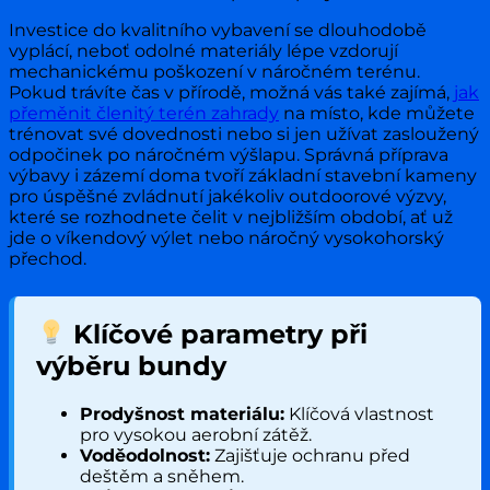
Investice do kvalitního vybavení se dlouhodobě
vyplácí, neboť odolné materiály lépe vzdorují
mechanickému poškození v náročném terénu.
Pokud trávíte čas v přírodě, možná vás také zajímá,
jak
přeměnit členitý terén zahrady
na místo, kde můžete
trénovat své dovednosti nebo si jen užívat zasloužený
odpočinek po náročném výšlapu. Správná příprava
výbavy i zázemí doma tvoří základní stavební kameny
pro úspěšné zvládnutí jakékoliv outdoorové výzvy,
které se rozhodnete čelit v nejbližším období, ať už
jde o víkendový výlet nebo náročný vysokohorský
přechod.
Klíčové parametry při
výběru bundy
Prodyšnost materiálu:
Klíčová vlastnost
pro vysokou aerobní zátěž.
Voděodolnost:
Zajišťuje ochranu před
deštěm a sněhem.