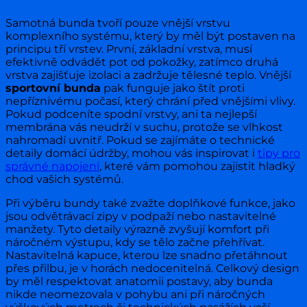
Samotná bunda tvoří pouze vnější vrstvu
komplexního systému, který by měl být postaven na
principu tří vrstev. První, základní vrstva, musí
efektivně odvádět pot od pokožky, zatímco druhá
vrstva zajišťuje izolaci a zadržuje tělesné teplo. Vnější
sportovní bunda
pak funguje jako štít proti
nepříznivému počasí, který chrání před vnějšími vlivy.
Pokud podceníte spodní vrstvy, ani ta nejlepší
membrána vás neudrží v suchu, protože se vlhkost
nahromadí uvnitř. Pokud se zajímáte o technické
detaily domácí údržby, mohou vás inspirovat i
tipy pro
správné napojení
, které vám pomohou zajistit hladký
chod vašich systémů.
Při výběru bundy také zvažte doplňkové funkce, jako
jsou odvětrávací zipy v podpaží nebo nastavitelné
manžety. Tyto detaily výrazně zvyšují komfort při
náročném výstupu, kdy se tělo začne přehřívat.
Nastavitelná kapuce, kterou lze snadno přetáhnout
přes přilbu, je v horách nedocenitelná. Celkový design
by měl respektovat anatomii postavy, aby bunda
nikde neomezovala v pohybu ani při náročných