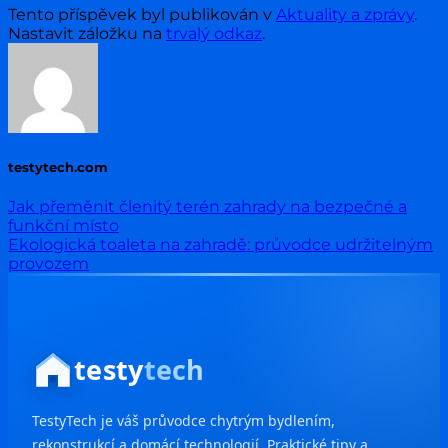
Tento příspěvek byl publikován v
Aktuality a zprávy
.
Nastavit záložku na
trvalý odkaz
.
testytech.com
Jak přeměnit členitý terén zahrady na bezpečné a
funkční místo
Ekologická toaleta na zahradě: průvodce udržitelným
provozem
testy
tech
TestyTech je váš průvodce chytrým bydlením,
rekonstrukcí a domácí technologií. Praktické tipy a