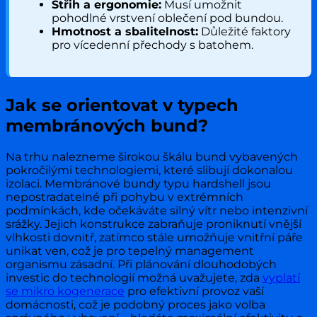
Střih a ergonomie:
Musí umožnit
pohodlné vrstvení oblečení pod bundou.
Hmotnost a sbalitelnost:
Důležité faktory
pro vícedenní přechody s batohem.
Jak se orientovat v typech
membránových bund?
Na trhu nalezneme širokou škálu bund vybavených
pokročilými technologiemi, které slibují dokonalou
izolaci. Membránové bundy typu hardshell jsou
nepostradatelné při pohybu v extrémních
podmínkách, kde očekáváte silný vítr nebo intenzivní
srážky. Jejich konstrukce zabraňuje proniknutí vnější
vlhkosti dovnitř, zatímco stále umožňuje vnitřní páře
unikat ven, což je pro tepelný management
organismu zásadní. Při plánování dlouhodobých
investic do technologií možná uvažujete, zda
vyplatí
se mikro kogenerace
pro efektivní provoz vaší
domácnosti, což je podobný proces jako volba