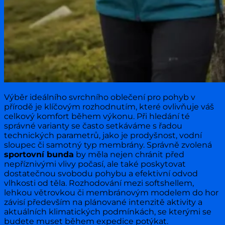
Výběr ideálního svrchního oblečení pro pohyb v
přírodě je klíčovým rozhodnutím, které ovlivňuje váš
celkový komfort během výkonu. Při hledání té
správné varianty se často setkáváme s řadou
technických parametrů, jako je prodyšnost, vodní
sloupec či samotný typ membrány. Správně zvolená
sportovní bunda
by měla nejen chránit před
nepříznivými vlivy počasí, ale také poskytovat
dostatečnou svobodu pohybu a efektivní odvod
vlhkosti od těla. Rozhodování mezi softshellem,
lehkou větrovkou či membránovým modelem do hor
závisí především na plánované intenzitě aktivity a
aktuálních klimatických podmínkách, se kterými se
budete muset během expedice potýkat.