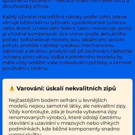
správného vybavení – hledáte maximální efektivitu a
dlouhodobý přínos.
Každý uživatel má odlišné nároky podle toho, zda se
věnuje běžeckému lyžování, vysokohorské turistice
nebo lezení. Univerzální řešení často neexistuje, proto
je vhodné kombinovat více vrstev podle aktuálního
počasí. Softshellové modely jsou ideální pro aktivní
pohyb, protože nabízejí vysokou mechanickou
odolnost a skvělou prodyšnost při zachování částečné
ochrany proti větru. Volba konkrétního modelu by
měla vždy odrážet vaše individuální potřeby a četnost
používání v terénu.
Varování: úskalí nekvalitních zipů
Nejčastějším bodem selhání u levnějších
modelů nejsou samotné látky, ale nekvalitní zipy.
Vždy kontrolujte, zda je bunda vybavena zipy
renomovaných výrobců, které odolají častému
otevírání a uzavírání v mrazivých nebo vlhkých
podmínkách, kde běžné komponenty snadno
vypoví službu.