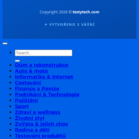
Copyright 2026 ©
testytech.com
✦ VYTVOŘENO S VÁŠNÍ
Dům a rekonstrukce
Auto & moto
Informatika & Internet
Cestování
Finance a Peníze
Podnikání & Technologie
Pojištění
Sport
Zdraví a wellness
Životní styl
Zvířata & jejich chov
Rodina a děti
Testování produktů