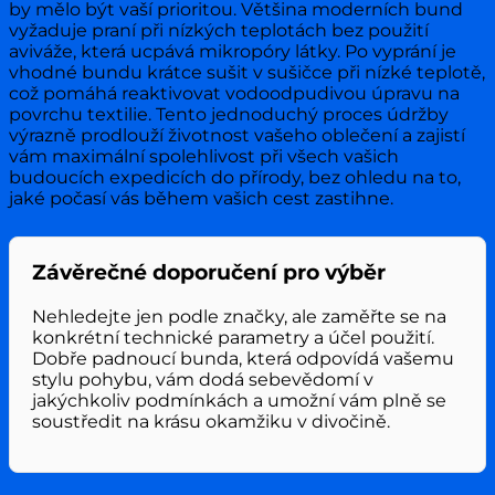
by mělo být vaší prioritou. Většina moderních bund
vyžaduje praní při nízkých teplotách bez použití
aviváže, která ucpává mikropóry látky. Po vyprání je
vhodné bundu krátce sušit v sušičce při nízké teplotě,
což pomáhá reaktivovat vodoodpudivou úpravu na
povrchu textilie. Tento jednoduchý proces údržby
výrazně prodlouží životnost vašeho oblečení a zajistí
vám maximální spolehlivost při všech vašich
budoucích expedicích do přírody, bez ohledu na to,
jaké počasí vás během vašich cest zastihne.
Závěrečné doporučení pro výběr
Nehledejte jen podle značky, ale zaměřte se na
konkrétní technické parametry a účel použití.
Dobře padnoucí bunda, která odpovídá vašemu
stylu pohybu, vám dodá sebevědomí v
jakýchkoliv podmínkách a umožní vám plně se
soustředit na krásu okamžiku v divočině.