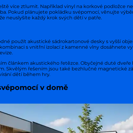
eště více ztlumit. Například vinyl na korkové podložce
žba. Pokud plánujete pokládku svépomocí, věnujte výbě
že neuslyšíte každý krok svých dětí v patře.
hodné použít akustické sádrokartonové desky s vyšší ob
V kombinaci s vnitřní izolací z kamenné vlny dosáhnete v
evize.
bším článkem akustického řetězce. Obyčejné duté dveře h
ím. Skvělým řešením jsou také bezhlučné magnetické zá
rání dětí během hry.
e svépomocí v domě