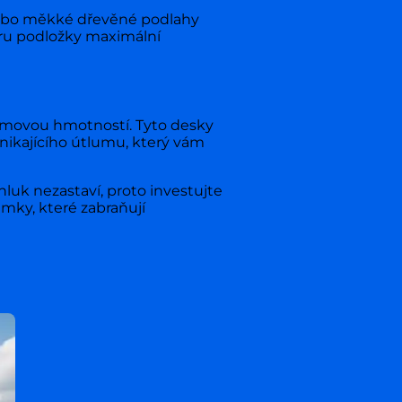
 nebo měkké dřevěné podlahy
ru podložky maximální
jemovou hmotností. Tyto desky
ynikajícího útlumu, který vám
luk nezastaví, proto investujte
mky, které zabraňují