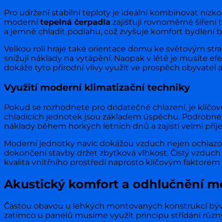
Pro udržení stabilní teploty je ideální kombinovat nízk
moderní
tepelná čerpadla
zajišťují rovnoměrné šíření
a jemně chladit podlahu, což zvyšuje komfort bydlení
Velkou roli hraje také orientace domu ke světovým stran
snižují náklady na vytápění. Naopak v létě je musíte ef
dokáže tyto přírodní vlivy využít ve prospěch obyvatel 
Využití moderní klimatizační techniky
Pokud se rozhodnete pro dodatečné chlazení, je klíčov
chladicích jednotek jsou základem úspěchu. Podrobné 
náklady během horkých letních dnů a zajistí velmi příj
Moderní jednotky navíc dokážou vzduch nejen ochlazovat
dokončení stavby držet zbytková vlhkost. Čistý vzduch
kvalita vnitřního prostředí naprosto klíčovým faktorem 
Akustický komfort a odhlučnění mo
Častou obavou u lehkých montovaných konstrukcí bývá
zatímco u panelů musíme využít principu střídání různ