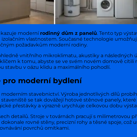
 ukazuje moderní
rodinný dům z panelů
. Tento typ výst
lně izolačním vlastnostem. Současné technologie umožňují
áročným požadavkům moderní rodiny.
ledně vnitřního mikroklimatu, akustiky a následných úp
e klíčem k tomu, abyste se ve svém novém domově cítili
 stavbu v oázu klidu a maximálního pohodlí.
 pro moderní bydlení
v moderním stavebnictví. Výroba jednotlivých dílů probí
Na staveniště se tak dovážejí hotové stěnové panely, kter
gické přestávky a výrazně urychluje celkovou dobu výsta
ech detailů. Stroje v továrnách pracují s milimetrovou 
dokonale rovné stěny, precizní rohy a těsné spoje, což
vyrovnávání povrchů omítkami.