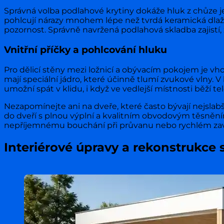
Správná volba podlahové krytiny dokáže hluk z chůze j
pohlcují nárazy mnohem lépe než tvrdá keramická dla
pozornost. Správně navržená podlahová skladba zajistí, 
Vnitřní příčky a pohlcování hluku
Pro dělicí stěny mezi ložnicí a obývacím pokojem je v
mají speciální jádro, které účinně tlumí zvukové vlny. 
umožní spát v klidu, i když ve vedlejší místnosti běží tel
Nezapomínejte ani na dveře, které často bývají nejsla
do dveří s plnou výplní a kvalitním obvodovým těsněn
nepříjemnému bouchání při průvanu nebo rychlém zaví
Interiérové úpravy a rekonstrukc