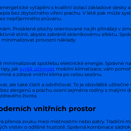
oenergetické vytápění s kvalitní izolací základové desky 
 tepla bez zbytečného víření prachu. V létě pak může s
 bez nepříjemného průvanu.
ám. Prosklené plochy orientované na jih přinášejí v zimě 
ektivně stínit, abyste zabránili skleníkovému efektu. Spr
a minimalizovat provozní náklady.
é minimalizovat spotřebu elektrické energie. Správné na
tipy, jak
zvýšit účinnost
mobilní klimatizace, vám pomoh
emné a zdravé vnitřní klima po celou sezónu.
, ale také čistit a odvlhčovat. To je obzvláště užitečn
 bez alergenů a prachu ocení zejména rodiny s malými dě
zdravého života.
derních vnitřních prostor
 přenos zvuku mezi místnostmi nebo patry. Tradiční ma
ých vrstev o odlišné hustotě. Správná kombinace sádroka