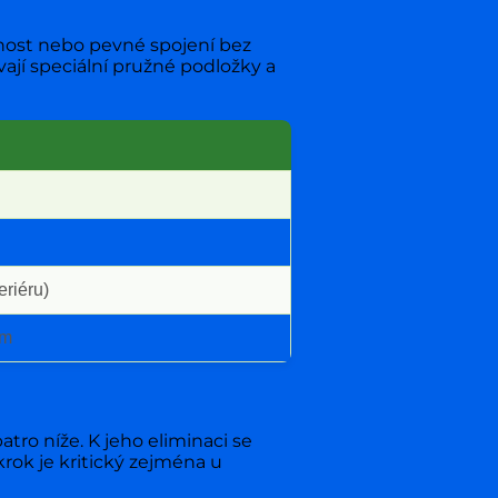
nost nebo pevné spojení bez
ají speciální pružné podložky a
eriéru)
um
tro níže. K jeho eliminaci se
rok je kritický zejména u