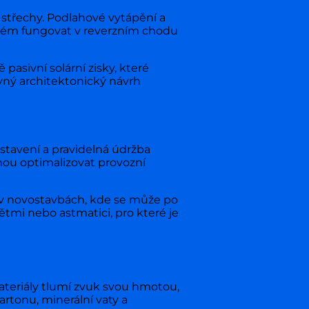
a střechy. Podlahové vytápění a
ystém fungovat v reverzním chodu
pasivní solární zisky, které
ávný architektonický návrh
stavení a pravidelná údržba
ou optimalizovat provozní
é v novostavbách, kde se může po
tmi nebo astmatici, pro které je
teriály tlumí zvuk svou hmotou,
rtonu, minerální vaty a