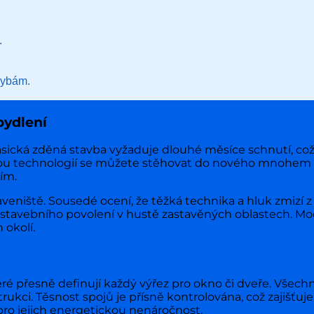
.
hybám.
bydlení
lasická zděná stavba vyžaduje dlouhé měsíce schnutí, co
ou technologií se můžete stěhovat do nového mnohem dř
ím.
eniště. Sousedé ocení, že těžká technika a hluk zmizí z
ání stavebního povolení v hustě zastavěných oblastech. M
 okolí.
eré přesně definují každý výřez pro okno či dveře. Všech
ukci. Těsnost spojů je přísně kontrolována, což zajišťuje
pro jejich energetickou nenáročnost.