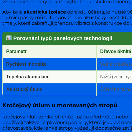
vzduchové mezery dokáže vytvořit akustickou bariéru, kt
Aby byla
akustická izolace
opravdu účinná, je nutné v
tlumicí pásky může fungovat jako akustický most, kterým
tmely, které zabraňují přenosu vibrací z konstrukce do
Porovnání typů panelových technologií
Parametr
Dřevovláknité
Rychlost montáže
Velmi vysoká (
Tepelná akumulace
Nižší (velmi ry
Akustický útlum
Závisí na sklad
Kročejový útlum u montovaných stropů
Kročejový hluk vzniká při chůzi, pádu předmětů nebo poso
používají takzvané plovoucí podlahy, které jsou od nosn
dřevostaveb, kde lehké stropy vyžadují dodatečné zatíže