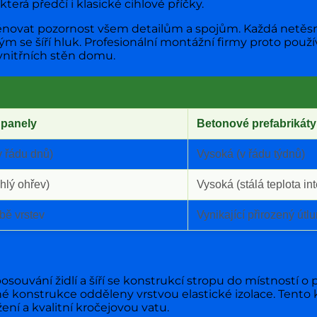
erá předčí i klasické cihlové příčky.
ěnovat pozornost všem detailům a spojům. Každá netěs
 se šíří hluk. Profesionální montážní firmy proto použív
 vnitřních stěn domu.
 panely
Betonové prefabrikáty
v řádu dnů)
Vysoká (v řádu týdnů)
chlý ohřev)
Vysoká (stálá teplota int
bě vrstev
Vynikající přirozený útl
uvání židlí a šíří se konstrukcí stropu do místností o pa
é konstrukce odděleny vrstvou elastické izolace. Tento k
ní a kvalitní kročejovou vatu.