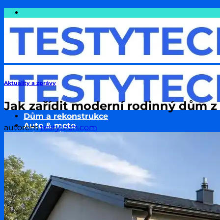
Přeskočit
na
obsah
Aktuality a zprávy
Jak zařídit moderní rodinný dům z
Dům a rekonstrukce
Auto & moto
autorem
testytech.com
Informatika & Internet
Cestování
Finance a Peníze
Podnikání & Technologie
Pojištění
Sport
Zdraví a wellness
Životní styl
Zvířata & jejich chov
Rodina a děti