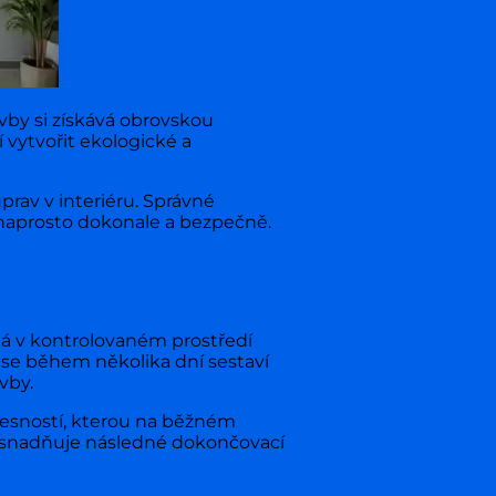
avby si získává obrovskou
 vytvořit ekologické a
rav v interiéru. Správné
 naprosto dokonale a bezpečně.
há v kontrolovaném prostředí
é se během několika dní sestaví
vby.
přesností, kterou na běžném
 usnadňuje následné dokončovací