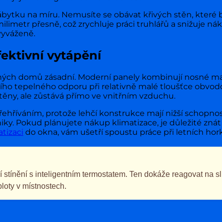
ytku na míru. Nemusíte se obávat křivých stěn, které b
limetr přesně, což zrychluje práci truhlářů a snižuje ná
vyváženě.
ektivní vytápění
ých domů zásadní. Moderní panely kombinují nosné mate
ího tepelného odporu při relativně malé tloušťce obvo
těny, ale zůstává přímo ve vnitřním vzduchu.
 přehříváním, protože lehčí konstrukce mají nižší schop
niky. Pokud plánujete nákup klimatizace, je důležité zn
tizaci
do okna, vám ušetří spoustu práce při letních hor
tínění s inteligentním termostatem. Ten dokáže reagovat na slun
loty v místnostech.