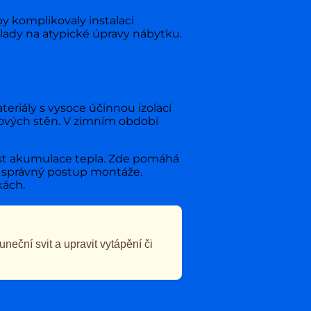
y komplikovaly instalaci
klady na atypické úpravy nábytku.
riály s vysoce účinnou izolací
dových stěn. V zimním období
nost akumulace tepla. Zde pomáhá
át správný postup montáže.
kách.
eční svit a upravit vytápění či