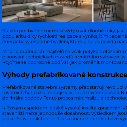
Stavba pro bydlení nemusí vždy trvat dlouhé roky, jak
popularitu díky rychlosti realizace a vynikajícím tepe
energeticky úsporné bydlení, které plně odpovídá n
Mnoho budoucích majitelů se však potýká s otázkami oh
plánování technických rozvodů a vnitřního vybavení j
Pojďme se podrobně podívat, jak proměnit montovanou
Výhody prefabrikované konstrukce
Prefabrikované stavební systémy představují revoluci 
továrních hal, což eliminuje vliv nepříznivého počasí. 
do finální podoby. Tento proces minimalizuje technolo
Klíčovým aspektem je také vysoká kvalita zpracování vš
staveništi nelze jednoduše dosáhnout. Výsledkem jsou 
práce. Stavebník tak šetří čas i finance za zdlouhavé 