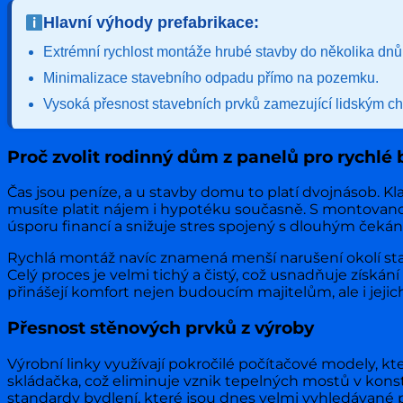
Hlavní výhody prefabrikace:
Extrémní rychlost montáže hrubé stavby do několika dnů
Minimalizace stavebního odpadu přímo na pozemku.
Vysoká přesnost stavebních prvků zamezující lidským c
Proč zvolit rodinný dům z panelů pro rychlé 
Čas jsou peníze, a u stavby domu to platí dvojnásob. K
musíte platit nájem i hypotéku současně. S montovan
úsporu financí a snižuje stres spojený s dlouhým čekán
Rychlá montáž navíc znamená menší narušení okolí stav
Celý proces je velmi tichý a čistý, což usnadňuje získ
přinášejí komfort nejen budoucím majitelům, ale i jejich
Přesnost stěnových prvků z výroby
Výrobní linky využívají pokročilé počítačové modely, kt
skládačka, což eliminuje vznik tepelných mostů v konstr
standardy bydlení, které jsou dnes velmi vyhledávané 