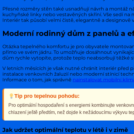
Přesné rozměry stěn také usnadňují návrh a montáž náb
kuchyňské linky nebo vestavěných skříní. Vše sedí na mi
Interiér tak působí velmi čistě, elegantně a designově 
Moderní rodinný dům z panelů a ef
Otázka tepelného komfortu je pro obyvatele montovan
přímo ve svém jádru. To umožňuje dosáhnout vynikajíc
dům rychle vytopíte, protože teplo neabsorbují těžké s
V letních měsících je však nutné chránit interiér před
instalace venkovních žaluzií nebo moderní stínicí tech
Informace o tom, jak správně
nainstalovat mobilní klima
Tip pro tepelnou pohodu:
Pro optimální hospodaření s energiemi kombinujte venkovní s
chlazení ještě předtím, než dojde k nežádoucímu výkyvu tep
Jak udržet optimální teplotu v létě i v zimě