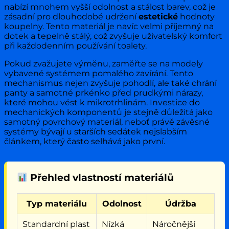
nabízí mnohem vyšší odolnost a stálost barev, což je
zásadní pro dlouhodobé udržení
estetické
hodnoty
koupelny. Tento materiál je navíc velmi příjemný na
dotek a tepelně stálý, což zvyšuje uživatelský komfort
při každodenním používání toalety.
Pokud zvažujete výměnu, zaměřte se na modely
vybavené systémem pomalého zavírání. Tento
mechanismus nejen zvyšuje pohodlí, ale také chrání
panty a samotné prkénko před prudkými nárazy,
které mohou vést k mikrotrhlinám. Investice do
mechanických komponentů je stejně důležitá jako
samotný povrchový materiál, neboť právě závěsné
systémy bývají u starších sedátek nejslabším
článkem, který často selhává jako první.
Přehled vlastností materiálů
Typ materiálu
Odolnost
Údržba
Standardní plast
Nízká
Náročnější