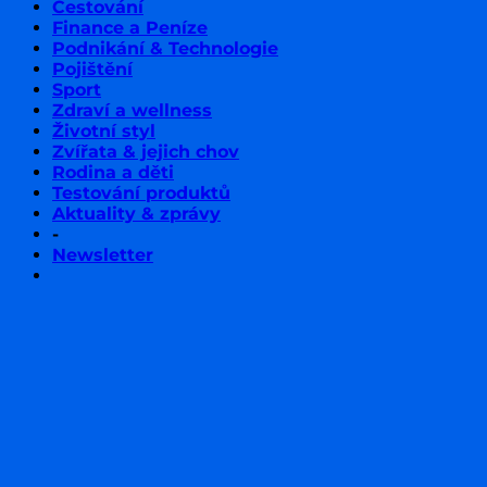
Cestování
Finance a Peníze
Podnikání & Technologie
Pojištění
Sport
Zdraví a wellness
Životní styl
Zvířata & jejich chov
Rodina a děti
Testování produktů
Aktuality & zprávy
-
Newsletter