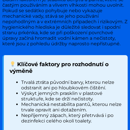
častým používáním a vlivem vlhkosti mohou uvolnit.
Pokud se sedátko pohybuje nebo vykazuje
mechanické vady, stává se jeho používání
nepohodlným a v extrémních případech i rizikovým. Z
hygienického hlediska je důležité sledovat i spodní
stranu prkénka, kde se při poškození povrchové
úpravy začíná hromadit vodní kámen a nečistoty,
které jsou z pohledu údržby naprosto nepřístupné.
Klíčové faktory pro rozhodnutí o
výměně
Trvalá ztráta původní barvy, kterou nelze
odstranit ani po hloubkovém čištění.
Výskyt jemných prasklin v plastové
struktuře, kde se drží nečistoty.
Mechanická nestabilita pantů, kterou nelze
trvale opravit ani dotažením.
Nepříjemný zápach, který přetrvává i po
dezinfekci celého okolí toalety.