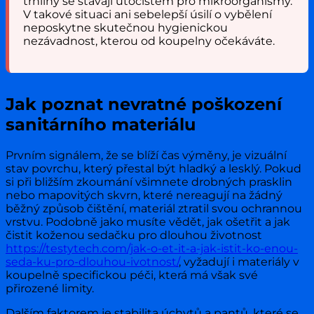
trhliny se stávají útočištěm pro mikroorganismy.
V takové situaci ani sebelepší úsilí o vybělení
neposkytne skutečnou hygienickou
nezávadnost, kterou od koupelny očekáváte.
Jak poznat nevratné poškození
sanitárního materiálu
Prvním signálem, že se blíží čas výměny, je vizuální
stav povrchu, který přestal být hladký a lesklý. Pokud
si při bližším zkoumání všimnete drobných prasklin
nebo mapovitých skvrn, které nereagují na žádný
běžný způsob čištění, materiál ztratil svou ochrannou
vrstvu. Podobně jako musíte vědět, jak ošetřit a jak
čistit koženou sedačku pro dlouhou životnost
https://testytech.com/jak-o-et-it-a-jak-istit-ko-enou-
seda-ku-pro-dlouhou-ivotnost/
, vyžadují i materiály v
koupelně specifickou péči, která má však své
přirozené limity.
Dalším faktorem je stabilita úchytů a pantů, které se