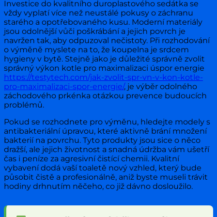
Investice do kvalitního duroplastového sedátka se
vždy vyplatí více než neustálé pokusy o záchranu
starého a opotřebovaného kusu. Moderní materiály
jsou odolnější vůči poškrábání a jejich povrch je
navržen tak, aby odpuzoval nečistoty. Při rozhodování
o výměně myslete na to, že koupelna je srdcem
hygieny v bytě. Stejně jako je důležité správně zvolit
správný výkon kotle pro maximalizaci úspor energie
https://testytech.com/jak-zvolit-spr-vn-v-kon-kotle-
pro-maximalizaci-spor-energie/
, je výběr odolného
záchodového prkénka otázkou prevence budoucích
problémů.
Pokud se rozhodnete pro výměnu, hledejte modely s
antibakteriální úpravou, které aktivně brání množení
bakterií na povrchu. Tyto produkty jsou sice o něco
dražší, ale jejich životnost a snadná údržba vám ušetří
čas i peníze za agresivní čistící chemii. Kvalitní
vybavení dodá vaší toaletě nový vzhled, který bude
působit čistě a profesionálně, aniž byste museli trávit
hodiny drhnutím něčeho, co již dávno dosloužilo.