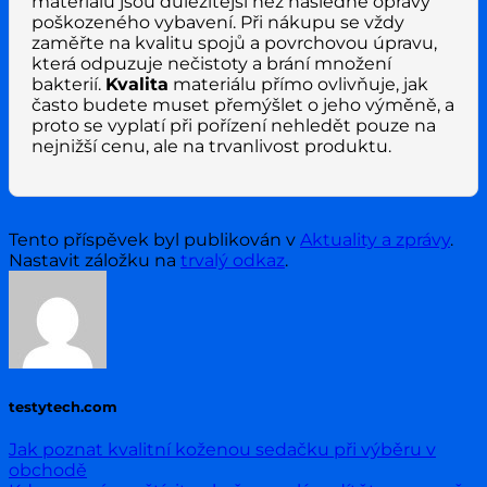
materiálu jsou důležitější než následné opravy
poškozeného vybavení. Při nákupu se vždy
zaměřte na kvalitu spojů a povrchovou úpravu,
která odpuzuje nečistoty a brání množení
bakterií.
Kvalita
materiálu přímo ovlivňuje, jak
často budete muset přemýšlet o jeho výměně, a
proto se vyplatí při pořízení nehledět pouze na
nejnižší cenu, ale na trvanlivost produktu.
Tento příspěvek byl publikován v
Aktuality a zprávy
.
Nastavit záložku na
trvalý odkaz
.
testytech.com
Jak poznat kvalitní koženou sedačku při výběru v
obchodě