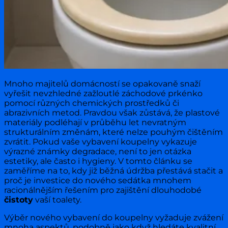
Mnoho majitelů domácností se opakovaně snaží
vyřešit nevzhledné zažloutlé záchodové prkénko
pomocí různých chemických prostředků či
abrazivních metod. Pravdou však zůstává, že plastové
materiály podléhají v průběhu let nevratným
strukturálním změnám, které nelze pouhým čištěním
zvrátit. Pokud vaše vybavení koupelny vykazuje
výrazné známky degradace, není to jen otázka
estetiky, ale často i hygieny. V tomto článku se
zaměříme na to, kdy již běžná údržba přestává stačit a
proč je investice do nového sedátka mnohem
racionálnějším řešením pro zajištění dlouhodobé
čistoty
vaší toalety.
Výběr nového vybavení do koupelny vyžaduje zvážení
mnoha aspektů, podobně jako když hledáte kvalitní