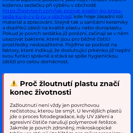
koženou sedačku při výběru v obchodě
https://testytech.com/jak-poznat-kvalitn-ko-enou-
seda-ku-p-i-v-b-ru-v-obchod/
, kde hraje zásadní roli
materiál a zpracování. Stejně tak u sanitární keramiky
a doplňků záleží na kvalitě plastu nebo duroplastu.
Pokud je povrch sedátka již porézní, začínají se v něm
usazovat bakterie, které jsou pro běžné čistící
prostředky nedosažitelné. Pojďme se podívat na
faktory, které indikují, že dosluhující prkénko již neplní
svou funkci správně a stává se spíše hygienickou
zátěží pro celou domácnost.
Proč žloutnutí plastu značí
konec životnosti
Zažloutnutí není vždy jen povrchovou
nečistotou, kterou lze smýt. U levnějších plastů
jde o proces fotodegradace, kdy UV záření a
agresivní čističe narušují polymerové řetězce.
Jakmile je povrch zdrsněný, mikroskopické