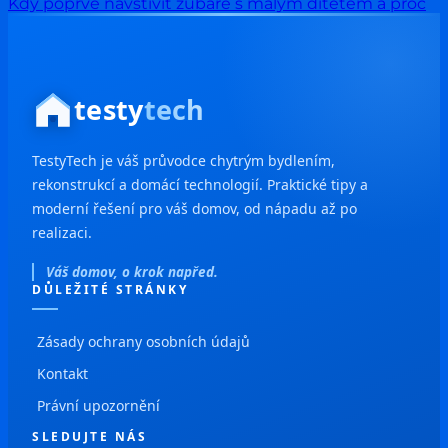
Kdy poprvé navštívit zubaře s malým dítětem a proč
testy
tech
TestyTech je váš průvodce chytrým bydlením,
rekonstrukcí a domácí technologií. Praktické tipy a
moderní řešení pro váš domov, od nápadu až po
realizaci.
Váš domov, o krok napřed.
DŮLEŽITÉ STRÁNKY
Zásady ochrany osobních údajů
Kontakt
Právní upozornění
SLEDUJTE NÁS