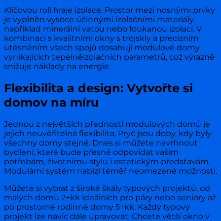
Klíčovou roli hraje izolace. Prostor mezi nosnými prvky
je vyplněn vysoce účinnými izolačními materiály,
například minerální vatou nebo foukanou izolací. V
kombinaci s kvalitními okny s trojskly a precizním
utěsněním všech spojů dosahují modulové domy
vynikajících tepelněizolačních parametrů, což výrazně
snižuje náklady na energie.
Flexibilita a design: Vytvořte si
domov na míru
Jednou z největších předností modulových domů je
jejich neuvěřitelná flexibilita. Pryč jsou doby, kdy byly
všechny domy stejné. Dnes si můžete navrhnout
bydlení, které bude přesně odpovídat vašim
potřebám, životnímu stylu i estetickým představám.
Modulární systém nabízí téměř neomezené možnosti.
Můžete si vybrat z široké škály typových projektů, od
malých domů 2+kk ideálních pro páry nebo seniory až
po prostorné rodinné domy 5+kk. Každý typový
projekt lze navíc dále upravovat. Chcete větší okno v