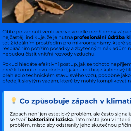
Cítíte po zapnutí ventilace ve vozidle nepříjemný zápa
nejčastěji indikuje, že je nutná
profesionální údržba k
totiž ideálním prostředím pro mikroorganismy, které se
respiračním potížím posádky a zbytečným nákladům na
nebudou čistit vnitřní rozvody vzduchu.
Pokud hledáte efektivní postup, jak se tohoto nepříjem
proč k tomuto jevu dochází, jakou roli hraje kabinový fil
přehled o technickém stavu svého vozu, podobně jako
předejít skrytým vadám, které by mohly komplikovat ná
Co způsobuje zápach v klimati
Zápach není jen estetický problém, ale často signal
se tvoří
bakteriální ložiska
. Tato místa jsou v inte
problém, místo aby odstranily jeho skutečnou příči