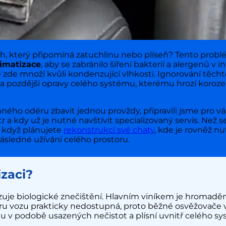
ch, který připomíná zatuchlinu nebo plíseň? Tento probl
limatizace
, aby se zabránilo šíření bakterií a alergenů v i
 zde množí kvůli kondenzující vlhkosti. Ignorování těch
 pozdější opravy celého systému, kterému hrozí koroze
ného odéru zbavit jednou provždy, připravili jsme pro vá
tr a kdy už je nutné navštívit specializovaný servis. Než s
 když plánujete
rekonstrukci své chaty
, kde je rovněž n
sledné užívání celého prostoru.
zaci?
izuje biologické znečištění. Hlavním viníkem je hromaděn
riéru vozu prakticky nedostupná, proto běžné osvěžovač
nu v podobě usazených nečistot a plísní uvnitř celého s