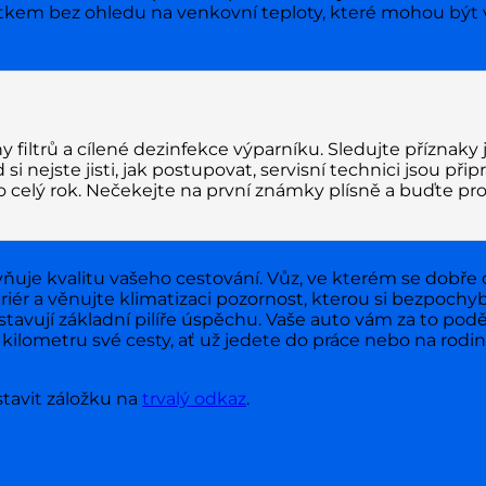
ážitkem bez ohledu na venkovní teploty, které mohou být
filtrů a cílené dezinfekce výparníku. Sledujte příznaky
i nejste jisti, jak postupovat, servisní technici jsou přip
o celý rok. Nečekejte na první známky plísně a buďte pro
vňuje kvalitu vašeho cestování. Vůz, ve kterém se dobře 
iér a věnujte klimatizaci pozornost, kterou si bezpochy
stavují základní pilíře úspěchu. Vaše auto vám za to pod
 kilometru své cesty, ať už jedete do práce nebo na rod
stavit záložku na
trvalý odkaz
.