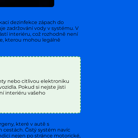
ikaci dezinfekce zápach do
je zadržování vody v systému. V
tí interiéru, což rozhodně není
ace, kterou mohou legálně
ty nebo citlivou elektroniku
zidla. Pokud si nejste jisti
ní interiéru vašeho
geny, které v autě s
 cestách. Čistý systém navíc
ondici nejen po stránce motorické,