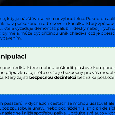
ace, kdy je návštěva servisu nevyhnutelná. Pokud po apl
apříklad v poškozeném odtokovém kanálku, který způsobu
 která vyžaduje demontáž palubní desky nebo jiných čás
jak by měla, může být příčinou únik chladiva, což je oper
 vybavením.
nipulací
ích prostředků, které mohou poškodit plastové komponen
 přípravku a ujistěte se, že je bezpečný pro váš model vo
 který zajistí
bezpečnou dezinfekci
bez rizika poškoze
ech pasažérů. V dýchacích cestách se mohou usazovat aler
což způsobuje únavu nebo podráždění sliznic při delších
a následně i nižší spotřebu paliva. Udržujte své auto v k