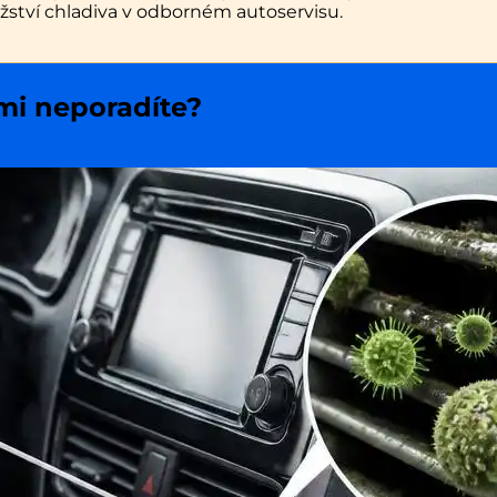
žství chladiva v odborném autoservisu.
ami neporadíte?