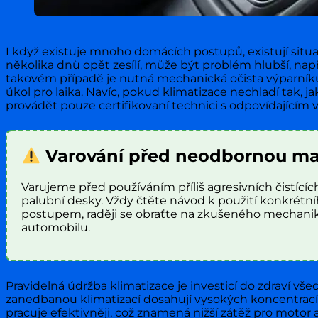
I když existuje mnoho domácích postupů, existují situ
několika dnů opět zesílí, může být problém hlubší, n
takovém případě je nutná mechanická očista výparníku,
úkol pro laika. Navíc, pokud klimatizace nechladí tak, 
provádět pouze certifikovaní technici s odpovídajícím
Varování před neodbornou ma
Varujeme před používáním příliš agresivních čistíc
palubní desky. Vždy čtěte návod k použití konkrétního
postupem, raději se obraťte na zkušeného mechanika,
automobilu.
Pravidelná údržba klimatizace je investicí do zdraví vš
zanedbanou klimatizací dosahují vysokých koncentrací, 
pracuje efektivněji, což znamená nižší zátěž pro motor 