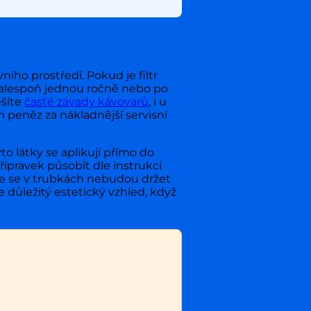
ího prostředí. Pokud je filtr
 alespoň jednou ročně nebo po
ešíte
časté závady kávovarů
, i u
 peněz za nákladnější servisní
o látky se aplikují přímo do
řípravek působit dle instrukcí
že se v trubkách nebudou držet
e důležitý estetický vzhled, když