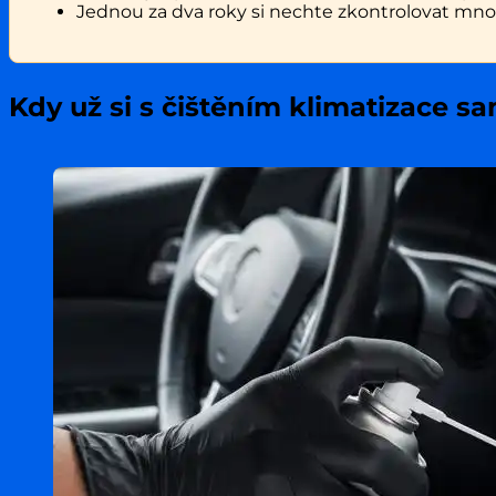
Jednou za dva roky si nechte zkontrolovat mno
Kdy už si s čištěním klimatizace s