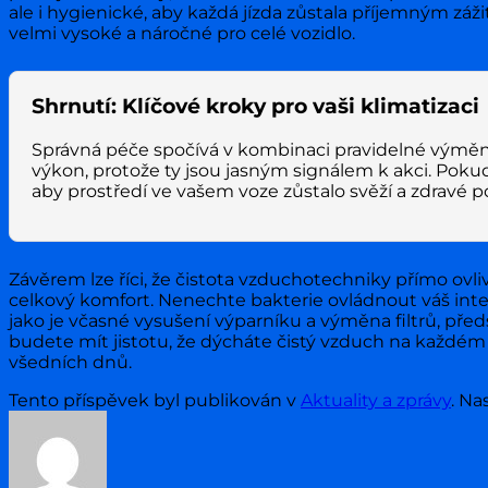
ale i hygienické, aby každá jízda zůstala příjemným z
velmi vysoké a náročné pro celé vozidlo.
Shrnutí: Klíčové kroky pro vaši klimatizaci
Správná péče spočívá v kombinaci pravidelné výměny 
výkon, protože ty jsou jasným signálem k akci. Pokud s
aby prostředí ve vašem voze zůstalo svěží a zdravé p
Závěrem lze říci, že čistota vzduchotechniky přímo ovli
celkový komfort. Nenechte bakterie ovládnout váš inter
jako je včasné vysušení výparníku a výměna filtrů, před
budete mít jistotu, že dýcháte čistý vzduch na každém
všedních dnů.
Tento příspěvek byl publikován v
Aktuality a zprávy
. Na