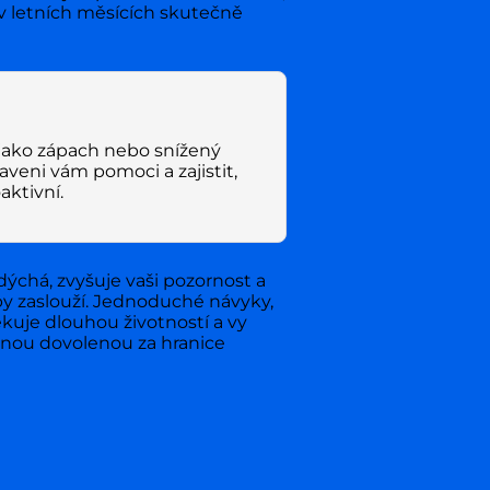
 v letních měsících skutečně
 jako zápach nebo snížený
raveni vám pomoci a zajistit,
aktivní.
dýchá, zvyšuje vaši pozornost a
by zaslouží. Jednoduché návyky,
ěkuje dlouhou životností a vy
innou dovolenou za hranice