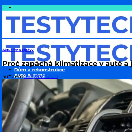
Přeskočit
na
obsah
Aktuality a zprávy
Proč zapáchá klimatizace v autě a 
Dům a rekonstrukce
Auto & moto
autorem
testytech.com
Informatika & Internet
Cestování
Finance a Peníze
Podnikání & Technologie
Pojištění
Sport
Zdraví a wellness
Životní styl
Zvířata & jejich chov
Rodina a děti