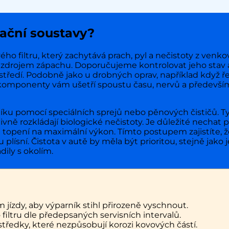
zační soustavy?
filtru, který zachytává prach, pyl a nečistoty z venkovn
se zdrojem zápachu. Doporučujeme kontrolovat jeho stav
ostředí. Podobně jako u drobných oprav, například když ř
é komponenty vám ušetří spoustu času, nervů a především
ku pomocí speciálních sprejů nebo pěnových čističů. Tyt
ně rozkládají biologické nečistoty. Je důležité nechat p
topení na maximální výkon. Tímto postupem zajistíte, 
lísní. Čistota v autě by měla být prioritou, stejně jako j
adily s okolím.
jízdy, aby výparník stihl přirozeně vyschnout.
ltru dle předepsaných servisních intervalů.
tředky, které nezpůsobují korozi kovových částí.