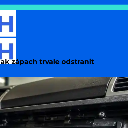
jak zápach trvale odstranit