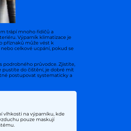
ém trápí mnoho řidičů a
nteriéru. Výparník klimatizace je
to příznaků může vést k
 nebo celkové ucpání, pokud se
s podrobného průvodce. Zjistíte,
e pustíte do čištění, je dobré mít
utné postupovat systematicky a
í vlhkosti na výparníku, kde
e vzduchu pouze maskují
ystému.