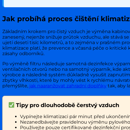
Jak probíhá proces čištění klimati
Základním krokem pro čistý vzduch je výměna kabinového 
zanesený, nejenže snižuje průtok vzduchu, ale stává 
ujetí deseti tisíc kilometrů, a to zejména v prašném pr
klimatizace platí, že prevence a včasná péče o kritick
zásahy odborníků.
Po výměně filtru následuje samotná dezinfekce výparní
ventilačních otvorů nebo na samotný výparník, kde aktiv
výrobce a následně systém důkladně vysušit zapnutím 
zbytky vlhkosti, které by mohly vést k rychlému návratu p
přemýšlíte,
jak naaranžovat zahradní doplňky
tak, aby l
Tipy pro dlouhodobě čerstvý vzduch
Vypínejte klimatizaci pár minut před ukončením 
Nezanedbávejte pravidelnou výměnu pylového fi
Používejte pouze certifikované dezinfekční pros