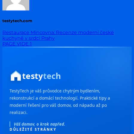
testytech.com
Restaurace Mincovna: Recenze moderní české
kuchyně v srdci Prahy
PAGE VIDE 1
testy
tech
TestyTech je váš průvodce chytrým bydlením,
rekonstrukcí a domácí technologií. Praktické tipy a
moderní řešení pro váš domov, od nápadu až po
realizaci.
Váš domov, o krok napřed.
DŮLEŽITÉ STRÁNKY