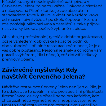
K české kuchyni neodmyslitelně patří pivo, a v
Červeném Jelenu to berou vážně. Dokonale ošetřená
a načepovaná Plzeň z tanku je zde absolutním
standardem. Pivní kultura je vidět na každém kroku,
od masivní pivní věže až po školu čepování, kterou
zde pořádají. Milovníci vína a destilátů si také přijdou
na své díky široké a pečlivě vybrané nabídce.
Obsluha je profesionální, rychlá a dobře organizovaná,
což je vzhledem k obrovské kapacitě podniku
obdivuhodné. I při plné restauraci máte pocit, že je o
vás dobře postaráno. Personál je znalý a ochotně vám
poradí s výběrem jídla i nápojů, což dotváří celkový
prémiový dojem.
Závěrečné myšlenky: Kdy
navštívit Červeného Jelena?
Návštěva restaurace Červený Jelen není jen o jídle, je
to událost. Je to ideální místo pro speciální příležitosti,
firemní akce, oslavy s přáteli nebo pro každého, kdo
chce zažít něco výjimečného a neopakovatelného.
Není to tichá restaurace pro romantickou večeři ve