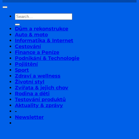
Dům a rekonstrukce
Auto & moto
Informatika & Internet
Cestování
Finance a Peníze
Podnikání & Technologie
Pojištění
Sport
Zdraví a wellness
Životní styl
Zvířata & jejich chov
Rodina a děti
Testování produktů
Aktuality & zprávy
-
Newsletter