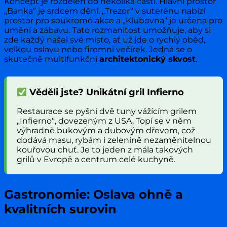
Koncept je rozdělen do několika částí. Hlavní prostor
„Banka“ je srdcem dění, „Trezor“ v suterénu nabízí
prostor pro soukromé akce a „Klubovna“ je určena pro
umění a zábavu. Tato rozmanitost umožňuje, aby si
zde každý našel své místo, ať už jde o rychlý oběd,
velkou oslavu nebo firemní večírek. Jedná se o
skutečně multifunkční
architektonický skvost
.
Věděli jste? Unikátní gril Infierno
Restaurace se pyšní dvě tuny vážícím grilem
„Infierno“, dovezeným z USA. Topí se v něm
výhradně bukovým a dubovým dřevem, což
dodává masu, rybám i zelenině nezaměnitelnou
kouřovou chuť. Je to jeden z mála takových
grilů v Evropě a centrum celé kuchyně.
Gastronomie: Oslava ohně a
kvalitních surovin