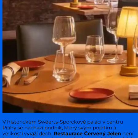
V historickém Swéerts-Sporckově paláci v centru
Prahy se nachází podnik, který svým pojetím a
velikostí vyráží dech.
Restaurace Červený Jelen
není