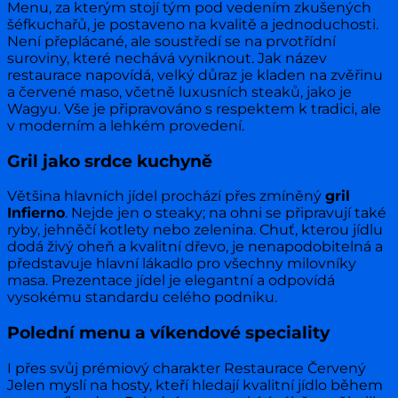
Menu, za kterým stojí tým pod vedením zkušených
šéfkuchařů, je postaveno na kvalitě a jednoduchosti.
Není přeplácané, ale soustředí se na prvotřídní
suroviny, které nechává vyniknout. Jak název
restaurace napovídá, velký důraz je kladen na zvěřinu
a červené maso, včetně luxusních steaků, jako je
Wagyu. Vše je připravováno s respektem k tradici, ale
v moderním a lehkém provedení.
Gril jako srdce kuchyně
Většina hlavních jídel prochází přes zmíněný
gril
Infierno
. Nejde jen o steaky; na ohni se připravují také
ryby, jehněčí kotlety nebo zelenina. Chuť, kterou jídlu
dodá živý oheň a kvalitní dřevo, je nenapodobitelná a
představuje hlavní lákadlo pro všechny milovníky
masa. Prezentace jídel je elegantní a odpovídá
vysokému standardu celého podniku.
Polední menu a víkendové speciality
I přes svůj prémiový charakter Restaurace Červený
Jelen myslí na hosty, kteří hledají kvalitní jídlo během