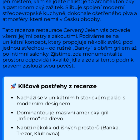
jen místem, kam se jdete najíst; je to architektonický
a gastronomický zážitek. Slibuje spojení moderní
středoevropské kuchyně, dokonale ošetřeného piva a
atmosféry, která nemá v Česku obdoby.
Tato recenze restaurace Červený Jelen vás provede
všemi jejími patry a zákoutími. Podíváme se na
unikátní koncept, který propojuje několik světů pod
jednou střechou – od rušné „Banky“ s obřím grilem až
po intimní salonky. Zjistíme, zda monumentalita
prostoru odpovídá i kvalitě jídla a zda si tento podnik
právem zaslouží svou pověst.
Klíčové postřehy z recenze
Nachází se v unikátním historickém paláci s
moderním designem.
Dominantou je masivní americký gril
„Infierno“ na dřevo.
Nabízí několik odlišných prostorů (Banka,
Trezor, Klubovna).