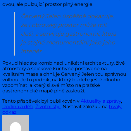
dvou, ale pulzující prostor plný energie.
Červený Jelen úspěšně dokazuje,
že i obrovský prostor může mít
duši, a servíruje gastronomii, která
je stejně monumentální jako jeho
interiér.
Pokud hledáte kombinaci unikátní architektury, živé
atmosféry a špičkové kuchyně postavené na
kvalitním mase a ohni, je Červený Jelen tou správnou
volbou. Je to podnik, na který budete ještě dlouho
vzpomínat, a který si své místo na pražské
gastronomické mapě plně zaslouží.
Tento příspěvek byl publikován v
Aktuality a zprávy
,
Rodina a děti
,
Životní styl
. Nastavit záložku na
trvalý
odkaz
.