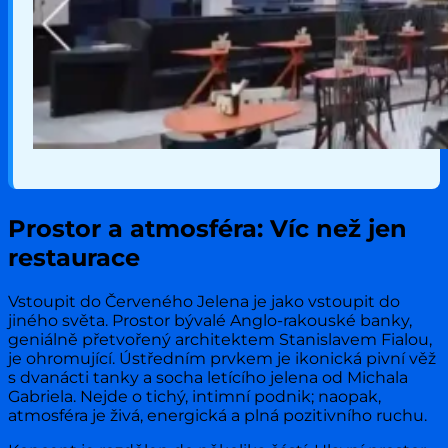
Prostor a atmosféra: Víc než jen
restaurace
Vstoupit do Červeného Jelena je jako vstoupit do
jiného světa. Prostor bývalé Anglo-rakouské banky,
geniálně přetvořený architektem Stanislavem Fialou,
je ohromující. Ústředním prvkem je ikonická pivní věž
s dvanácti tanky a socha letícího jelena od Michala
Gabriela. Nejde o tichý, intimní podnik; naopak,
atmosféra je živá, energická a plná pozitivního ruchu.