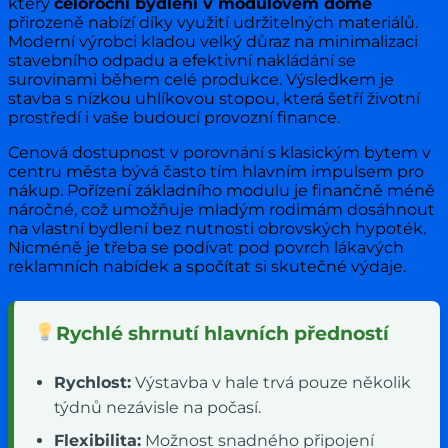
který
celoroční bydlení v modulovém domě
přirozeně nabízí díky využití udržitelných materiálů.
Moderní výrobci kladou velký důraz na minimalizaci
stavebního odpadu a efektivní nakládání se
surovinami během celé produkce. Výsledkem je
stavba s nízkou uhlíkovou stopou, která šetří životní
prostředí i vaše budoucí provozní finance.
Cenová dostupnost v porovnání s klasickým bytem v
centru města bývá často tím hlavním impulsem pro
nákup. Pořízení základního modulu je finančně méně
náročné, což umožňuje mladým rodimám dosáhnout
na vlastní bydlení bez nutnosti obrovských hypoték.
Nicméně je třeba se podívat pod povrch lákavých
reklamních nabídek a spočítat si skutečné výdaje.
Rychlé shrnutí hlavních předností
Rychlost:
Výstavba v hale trvá pouze několik
týdnů nezávisle na počasí.
Flexibilita:
Možnost snadného připojení