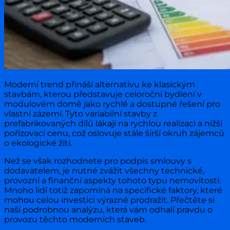
Moderní trend přináší alternativu ke klasickým
stavbám, kterou představuje celoroční bydlení v
modulovém domě jako rychlé a dostupné řešení pro
vlastní zázemí. Tyto variabilní stavby z
prefabrikovaných dílů lákají na rychlou realizaci a nižší
pořizovací cenu, což oslovuje stále širší okruh zájemců
o ekologické žití.
Než se však rozhodnete pro podpis smlouvy s
dodavatelem, je nutné zvážit všechny technické,
provozní a finanční aspekty tohoto typu nemovitosti.
Mnoho lidí totiž zapomíná na specifické faktory, které
mohou celou investici výrazně prodražit. Přečtěte si
naši podrobnou analýzu, která vám odhalí pravdu o
provozu těchto moderních staveb.