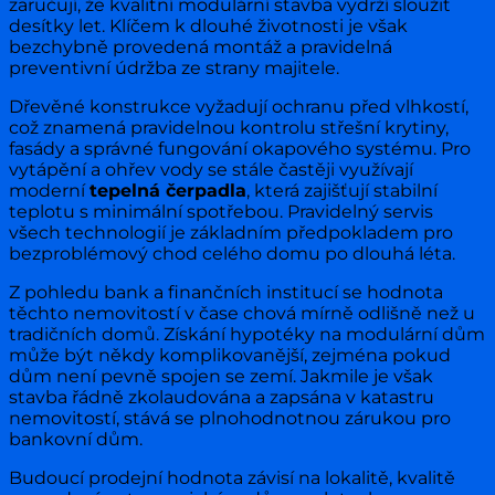
zaručují, že kvalitní modulární stavba vydrží sloužit
desítky let. Klíčem k dlouhé životnosti je však
bezchybně provedená montáž a pravidelná
preventivní údržba ze strany majitele.
Dřevěné konstrukce vyžadují ochranu před vlhkostí,
což znamená pravidelnou kontrolu střešní krytiny,
fasády a správné fungování okapového systému. Pro
vytápění a ohřev vody se stále častěji využívají
moderní
tepelná čerpadla
, která zajišťují stabilní
teplotu s minimální spotřebou. Pravidelný servis
všech technologií je základním předpokladem pro
bezproblémový chod celého domu po dlouhá léta.
Z pohledu bank a finančních institucí se hodnota
těchto nemovitostí v čase chová mírně odlišně než u
tradičních domů. Získání hypotéky na modulární dům
může být někdy komplikovanější, zejména pokud
dům není pevně spojen se zemí. Jakmile je však
stavba řádně zkolaudována a zapsána v katastru
nemovitostí, stává se plnohodnotnou zárukou pro
bankovní dům.
Budoucí prodejní hodnota závisí na lokalitě, kvalitě