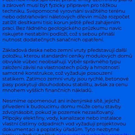
a zároveň musí být fyzicky připraven pro těžkou
techniku. Svépomocné vyrovnání svažitého terénu
nebo odstraňování náletových dřevin může rozpočet
zatížit desítkami tisíc korun ještě před zahájením
prací. Bez řádného geologického průzkumu navíc
riskujete nestabilní podloží, což s sebou přináší
nutnost dodatečných sanačních opatření.
Základová deska nebo zemní vruty představují další
položku, kterou standardní ceníky modulových domů
obvykle vůbec neobsahují. Výběr správného typu
založení závisí na vlastnostech půdy a hmotnosti
samotné konstrukce, což vyžaduje posouzení
statikem. Zatímco zemní vruty jsou rychlé, betonové
pasy poskytují dlouhodobou stabilitu, avšak za cenu
mnohem vyšších finančních nákladů.
Nesmíme opomenout ani inženýrské sítě, jejichž
přivedení k budoucímu domu může cenu stavby
zdvojnásobit, pokud je pozemek nezasíťovaný.
Přípojky elektřiny, vody, kanalizace nebo instalace
vlastní čistírny odpadních vod vyžadují projektovou
dokumentaci a poplatky úřadům. Tyto nezbytné