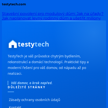
testytech.com
Stavební povolení pro modulový dům: Jak na úřady?
Jak naplánovat levný rodinný dům a ušetřit miliony
testy
tech
TestyTech je váš průvodce chytrým bydlením,
rekonstrukcí a domácí technologií. Praktické tipy a
moderní řešení pro váš domov, od nápadu až po
realizaci.
Váš domov, o krok napřed.
DŮLEŽITÉ STRÁNKY
Zásady ochrany osobních údajů
Kontakt