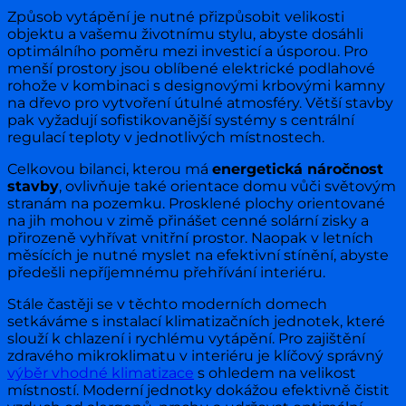
Způsob vytápění je nutné přizpůsobit velikosti
objektu a vašemu životnímu stylu, abyste dosáhli
optimálního poměru mezi investicí a úsporou. Pro
menší prostory jsou oblíbené elektrické podlahové
rohože v kombinaci s designovými krbovými kamny
na dřevo pro vytvoření útulné atmosféry. Větší stavby
pak vyžadují sofistikovanější systémy s centrální
regulací teploty v jednotlivých místnostech.
Celkovou bilanci, kterou má
energetická náročnost
stavby
, ovlivňuje také orientace domu vůči světovým
stranám na pozemku. Prosklené plochy orientované
na jih mohou v zimě přinášet cenné solární zisky a
přirozeně vyhřívat vnitřní prostor. Naopak v letních
měsících je nutné myslet na efektivní stínění, abyste
předešli nepříjemnému přehřívání interiéru.
Stále častěji se v těchto moderních domech
setkáváme s instalací klimatizačních jednotek, které
slouží k chlazení i rychlému vytápění. Pro zajištění
zdravého mikroklimatu v interiéru je klíčový správný
výběr vhodné klimatizace
s ohledem na velikost
místností. Moderní jednotky dokážou efektivně čistit