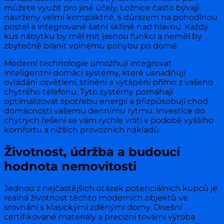
můžete využít pro jiné účely. Ložnice často bývají
navrženy velmi kompaktně, s důrazem na pohodlnou
postel a integrované šatní skříně nad hlavou. Každý
kus nábytku by měl mít jasnou funkci a neměl by
zbytečně bránit volnému pohybu po domě.
Moderní technologie umožňují integrovat
inteligentní domácí systémy, které usnadňují
ovládání osvětlení, stínění a vytápění přímo z vašeho
chytrého telefonu. Tyto systémy pomáhají
optimalizovat spotřebu energií a přizpůsobují chod
domácnosti vašemu dennímu rytmu. Investice do
chytrých řešení se vám rychle vrátí v podobě vyššího
komfortu a nižších provozních nákladů.
Životnost, údržba a budoucí
hodnota nemovitosti
Jednou z nejčastějších otázek potenciálních kupců je
reálná životnost těchto moderních objektů ve
srovnání s klasickými zděnými domy. Dnešní
certifikované materiály a precizní tovární výroba