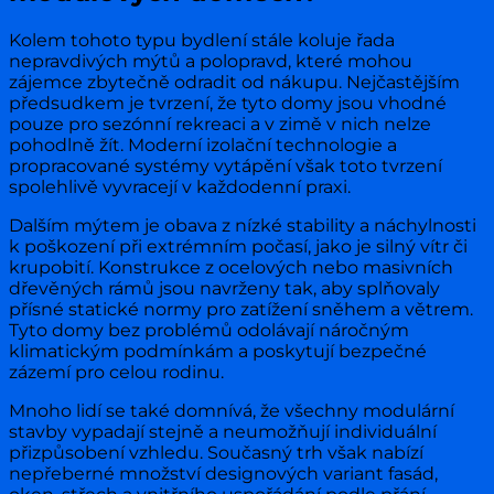
Kolem tohoto typu bydlení stále koluje řada
nepravdivých mýtů a polopravd, které mohou
zájemce zbytečně odradit od nákupu. Nejčastějším
předsudkem je tvrzení, že tyto domy jsou vhodné
pouze pro sezónní rekreaci a v zimě v nich nelze
pohodlně žít. Moderní izolační technologie a
propracované systémy vytápění však toto tvrzení
spolehlivě vyvracejí v každodenní praxi.
Dalším mýtem je obava z nízké stability a náchylnosti
k poškození při extrémním počasí, jako je silný vítr či
krupobití. Konstrukce z ocelových nebo masivních
dřevěných rámů jsou navrženy tak, aby splňovaly
přísné statické normy pro zatížení sněhem a větrem.
Tyto domy bez problémů odolávají náročným
klimatickým podmínkám a poskytují bezpečné
zázemí pro celou rodinu.
Mnoho lidí se také domnívá, že všechny modulární
stavby vypadají stejně a neumožňují individuální
přizpůsobení vzhledu. Současný trh však nabízí
nepřeberné množství designových variant fasád,