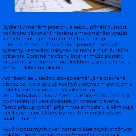
Bydlení v menším prostoru s sebou přináší nutnost
pečlivého plánování interiéru a maximálního využití
každého dostupného centimetru. Koncept
minimalistického žití vyžaduje promyšlené úložné
systémy, vestavěný nábytek na míru a multifunkční
vybavení. Správně navržený interiér může působit
prostornějším dojmem než leckterý standardní byt s
větší podlahovou plochou.
Architekti se u těchto staveb zaměřují na otevřené
dispozice, které spojují kuchyň s obývacím pokojem a
opticky zvětšují prostor. Vysoké stropy,
velkoformátová okna a světlé odstíny stěn pomáhají
do interiéru přivést dostatek přirozeného světla.
Tento přístup vytváří příjemnou atmosféru a eliminuje
pocit stísněnosti, který by mohl u menších staveb
snadno nastat.
Využití posuvných dveří namísto klasických otočných
dokáže ušetřit cenné metry čtvereční, které pak