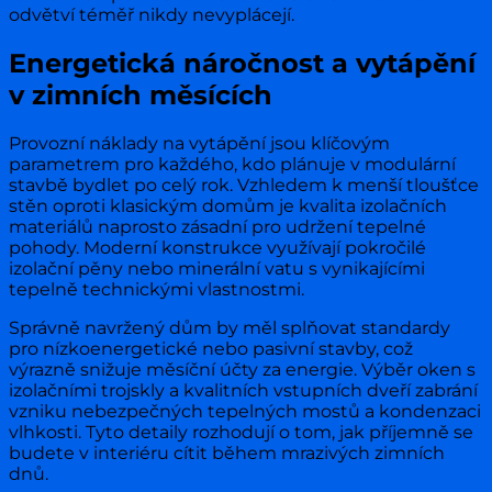
odvětví téměř nikdy nevyplácejí.
Energetická náročnost a vytápění
v zimních měsících
Provozní náklady na vytápění jsou klíčovým
parametrem pro každého, kdo plánuje v modulární
stavbě bydlet po celý rok. Vzhledem k menší tloušťce
stěn oproti klasickým domům je kvalita izolačních
materiálů naprosto zásadní pro udržení tepelné
pohody. Moderní konstrukce využívají pokročilé
izolační pěny nebo minerální vatu s vynikajícími
tepelně technickými vlastnostmi.
Správně navržený dům by měl splňovat standardy
pro nízkoenergetické nebo pasivní stavby, což
výrazně snižuje měsíční účty za energie. Výběr oken s
izolačními trojskly a kvalitních vstupních dveří zabrání
vzniku nebezpečných tepelných mostů a kondenzaci
vlhkosti. Tyto detaily rozhodují o tom, jak příjemně se
budete v interiéru cítit během mrazivých zimních
dnů.