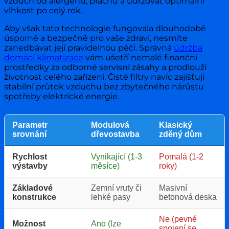
vzduch od alergenů, prachu a udržovat optimální
vlhkost po celý rok.
Aby však tato technologie fungovala dlouhodobě
úsporně a bezpečně pro vaše zdraví, nesmíte
zanedbávat její pravidelnou péči. Správná
údržba
domácí klimatizace
vám ušetří nemalé finanční
prostředky za odborné servisní zásahy a prodlouží
životnost celého zařízení. Čisté filtry navíc zajišťují
stabilní průtok vzduchu bez zbytečného nárůstu
spotřeby elektrické energie.
Parametr
Modulová
Klasický
srovnání
dřevostavba
zděný dům
Rychlost
Vynikající (1-3
Pomalá (1-2
výstavby
měsíce)
roky)
Základové
Zemní vruty či
Masivní
konstrukce
lehké pasy
betonová deska
Ne (pevné
Možnost
Ano (lze
spojení se