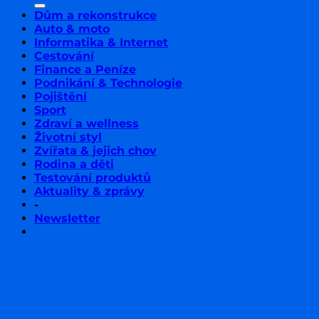
Dům a rekonstrukce
Auto & moto
Informatika & Internet
Cestování
Finance a Peníze
Podnikání & Technologie
Pojištění
Sport
Zdraví a wellness
Životní styl
Zvířata & jejich chov
Rodina a děti
Testování produktů
Aktuality & zprávy
-
Newsletter