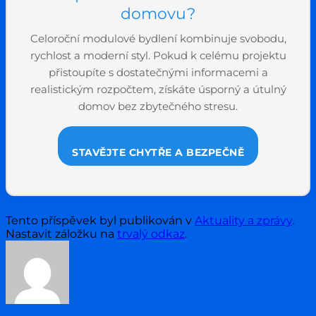
domovu?
Celoroční modulové bydlení kombinuje svobodu,
rychlost a moderní styl. Pokud k celému projektu
přistoupíte s dostatečnými informacemi a
realistickým rozpočtem, získáte úsporný a útulný
domov bez zbytečného stresu.
STAVĚJTE CHYTŘE A BEZPEČNĚ
Tento příspěvek byl publikován v
Aktuality a zprávy
.
Nastavit záložku na
trvalý odkaz
.