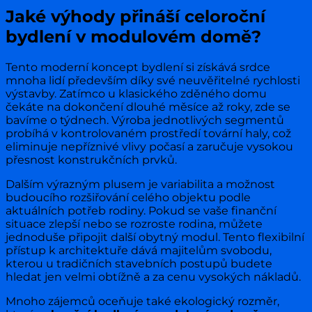
Jaké výhody přináší celoroční
bydlení v modulovém domě?
Tento moderní koncept bydlení si získává srdce
mnoha lidí především díky své neuvěřitelné rychlosti
výstavby. Zatímco u klasického zděného domu
čekáte na dokončení dlouhé měsíce až roky, zde se
bavíme o týdnech. Výroba jednotlivých segmentů
probíhá v kontrolovaném prostředí tovární haly, což
eliminuje nepříznivé vlivy počasí a zaručuje vysokou
přesnost konstrukčních prvků.
Dalším výrazným plusem je variabilita a možnost
budoucího rozšiřování celého objektu podle
aktuálních potřeb rodiny. Pokud se vaše finanční
situace zlepší nebo se rozroste rodina, můžete
jednoduše připojit další obytný modul. Tento flexibilní
přístup k architektuře dává majitelům svobodu,
kterou u tradičních stavebních postupů budete
hledat jen velmi obtížně a za cenu vysokých nákladů.
Mnoho zájemců oceňuje také ekologický rozměr,