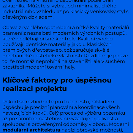
oken, střech a vnitřního uspořádání podle přání
zákazníka. Můžete si vybrat od minimalistického
industriálního vzhledu až po klasický venkovský styl s
dřevěným obkladem.
Obava z rychlého opotřebení a nízké kvality materiálů
pramení z neznalosti moderních výrobních postupů,
které podléhají přísné kontrole. Kvalitní výrobci
používají identické materiály jako u klasických
prémiových dřevostaveb, což zaručuje skvělé
mechanické i estetické vlastnosti. Rozdílem je pouze
to, že montáž neprobíhá na staveništi, ale v suchém
prostředí moderní tovární haly.
Klíčové faktory pro úspěšnou
realizaci projektu
Pokud se rozhodnete pro tuto cestu, základem
úspěchu je precizní plánování a koordinace všech
navazujících kroků. Celý proces od výběru pozemku
až po samotné nastěhování vyžaduje trpělivost a
spolupráci s prověřenými odborníky v oboru. Moderní
modulární architektura
nabízí obrovské možnosti,