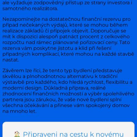
ale vyžaduje zodpovědný přístup ze strany investora i
samotného realizátora.
Nezapomínejte na dostatečnou finanční rezervu pro
případ nečekaných výdajů, které se mohou během
realizace základů či přípojek objevit. Doporučuje se
mít k dispozici alespoň patnáct procent z celkového
rozpočtu nad rámec plánované pořizovací ceny. Tato
rezerva vám poskytne jistotu a klid při řešení
případných komplikací, které mohou na každé stavbě
nastat.
Závěrem lze říci, že tento typ bydlení představuje
skvělou a plnohodnotnou alternativu k tradiční
výstavbě pro každého, kdo hledá rychlost, flexibilitu a
moderní design. Důkladná příprava, reálné
zhodnocení finančních možností a výběr spolehlivého
partnera jsou zárukou, že vaše nové bydlení splní
všechna očekávání a přinese vám spokojený domov
na mnoho let.
Připraveni na cestu k novému