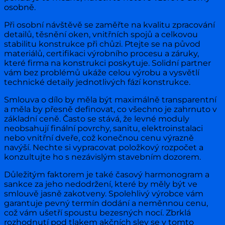
osobně.
Při osobní návštěvě se zaměřte na kvalitu zpracování
detailů, těsnění oken, vnitřních spojů a celkovou
stabilitu konstrukce při chůzi. Ptejte se na původ
materiálů, certifikaci výrobního procesu a záruky,
které firma na konstrukci poskytuje. Solidní partner
vám bez problémů ukáže celou výrobu a vysvětlí
technické detaily jednotlivých fází konstrukce.
Smlouva o dílo by měla být maximálně transparentní
a měla by přesně definovat, co všechno je zahrnuto v
základní ceně. Často se stává, že levné moduly
neobsahují finální povrchy, sanitu, elektroinstalaci
nebo vnitřní dveře, což konečnou cenu výrazně
navýší. Nechte si vypracovat položkový rozpočet a
konzultujte ho s nezávislým stavebním dozorem.
Důležitým faktorem je také časový harmonogram a
sankce za jeho nedodržení, které by měly být ve
smlouvě jasně zakotveny. Spolehlivý výrobce vám
garantuje pevný termín dodání a neměnnou cenu,
což vám ušetří spoustu bezesných nocí. Zbrklá
rozhodnutí pod tlakem akčních slev se v tomto