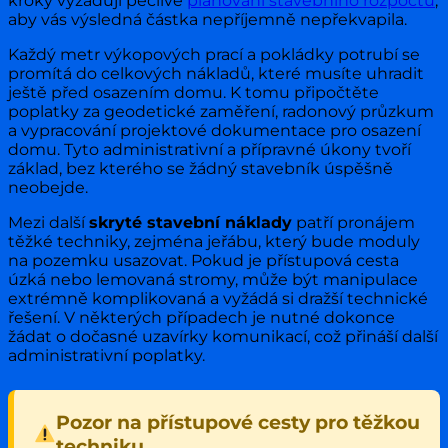
kroky vyžadují pečlivé
plánování stavebního rozpočtu
,
aby vás výsledná částka nepříjemně nepřekvapila.
Každý metr výkopových prací a pokládky potrubí se
promítá do celkových nákladů, které musíte uhradit
ještě před osazením domu. K tomu připočtěte
poplatky za geodetické zaměření, radonový průzkum
a vypracování projektové dokumentace pro osazení
domu. Tyto administrativní a přípravné úkony tvoří
základ, bez kterého se žádný stavebník úspěšně
neobejde.
Mezi další
skryté stavební náklady
patří pronájem
těžké techniky, zejména jeřábu, který bude moduly
na pozemku usazovat. Pokud je přístupová cesta
úzká nebo lemovaná stromy, může být manipulace
extrémně komplikovaná a vyžádá si dražší technické
řešení. V některých případech je nutné dokonce
žádat o dočasné uzavírky komunikací, což přináší další
administrativní poplatky.
Pozor na přístupové cesty pro těžkou
techniku