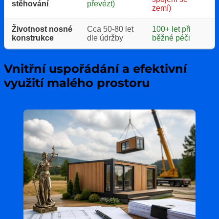
stěhování
převézt)
zemí)
Životnost nosné
Cca 50-80 let
100+ let při
konstrukce
dle údržby
běžné péči
Vnitřní uspořádání a efektivní
využití malého prostoru