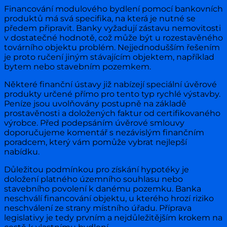
Financování modulového bydlení pomocí bankovních
produktů má svá specifika, na která je nutné se
předem připravit. Banky vyžadují zástavu nemovitosti
v dostatečné hodnotě, což může být u rozestavěného
továrního objektu problém. Nejjednodušším řešením
je proto ručení jiným stávajícím objektem, například
bytem nebo stavebním pozemkem.
Některé finanční ústavy již nabízejí speciální úvěrové
produkty určené přímo pro tento typ rychlé výstavby.
Peníze jsou uvolňovány postupně na základě
prostavěnosti a doložených faktur od certifikovaného
výrobce. Před podepsáním úvěrové smlouvy
doporučujeme komentář s nezávislým finančním
poradcem, který vám pomůže vybrat nejlepší
nabídku.
Důležitou podmínkou pro získání hypotéky je
doložení platného územního souhlasu nebo
stavebního povolení k danému pozemku. Banka
neschválí financování objektu, u kterého hrozí riziko
neschválení ze strany místního úřadu. Příprava
legislativy je tedy prvním a nejdůležitějším krokem na