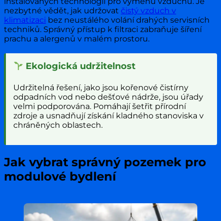
instalovaných technologií pro výměnu vzduchu. Je
nezbytné vědět, jak udržovat
čistý vzduch v
klimatizaci
bez neustálého volání drahých servisních
techniků. Správný přístup k filtraci zabraňuje šíření
prachu a alergenů v malém prostoru.
Ekologická udržitelnost
Udržitelná řešení, jako jsou kořenové čistírny
odpadních vod nebo dešťové nádrže, jsou úřady
velmi podporována. Pomáhají šetřit přírodní
zdroje a usnadňují získání kladného stanoviska v
chráněných oblastech.
Jak vybrat správný pozemek pro
modulové bydlení