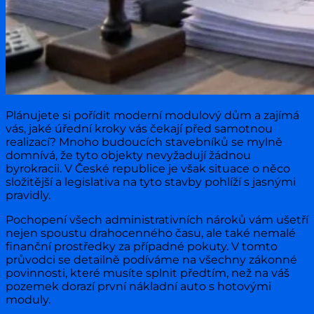
Plánujete si pořídit moderní modulový dům a zajímá
vás, jaké úřední kroky vás čekají před samotnou
realizací? Mnoho budoucích stavebníků se mylně
domnívá, že tyto objekty nevyžadují žádnou
byrokracii. V České republice je však situace o něco
složitější a legislativa na tyto stavby pohlíží s jasnými
pravidly.
Pochopení všech administrativních nároků vám ušetří
nejen spoustu drahocenného času, ale také nemalé
finanční prostředky za případné pokuty. V tomto
průvodci se detailně podíváme na všechny zákonné
povinnosti, které musíte splnit předtím, než na váš
pozemek dorazí první nákladní auto s hotovými
moduly.