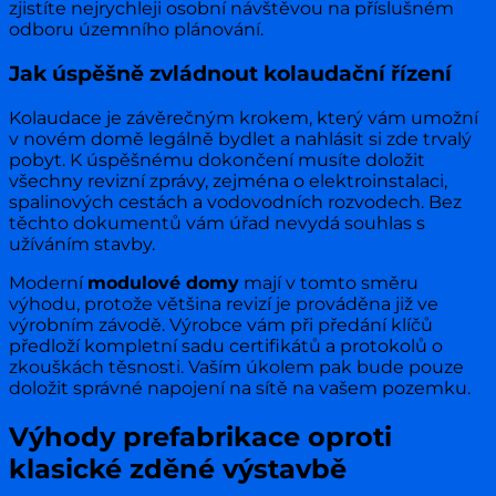
zjistíte nejrychleji osobní návštěvou na příslušném
odboru územního plánování.
Jak úspěšně zvládnout kolaudační řízení
Kolaudace je závěrečným krokem, který vám umožní
v novém domě legálně bydlet a nahlásit si zde trvalý
pobyt. K úspěšnému dokončení musíte doložit
všechny revizní zprávy, zejména o elektroinstalaci,
spalinových cestách a vodovodních rozvodech. Bez
těchto dokumentů vám úřad nevydá souhlas s
užíváním stavby.
Moderní
modulové domy
mají v tomto směru
výhodu, protože většina revizí je prováděna již ve
výrobním závodě. Výrobce vám při předání klíčů
předloží kompletní sadu certifikátů a protokolů o
zkouškách těsnosti. Vaším úkolem pak bude pouze
doložit správné napojení na sítě na vašem pozemku.
Výhody prefabrikace oproti
klasické zděné výstavbě