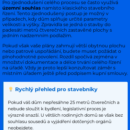
Pro zjednodušení celého procesu se často využívá
územní souhlas
namísto klasického stavebního
řízení. Tento zjednodušený postup je možný v
případech, kdy dům splňuje určité parametry
velikosti a výšky. Zpravidla se jedná o stavby do
padesáti metrů čtverečních zastavěné plochy s
jedním nadzemním podlažím.
Pokud však vaše plány zahrnují větší obytnou plochu
nebo patrové uspořádání, budete muset požádat o
plnohodnotné povolení. Rozdíl spočívá zejména v
množství dokumentace a délce trvání celého řízení
na úřadě. Vždy je proto lepší konzultovat záměr s
místním úřadem ještě před podpisem kupní smlouvy.
Rychlý přehled pro stavebníky
Pokud váš dům nepřesáhne 25 metrů čtverečních a
nebude sloužit k bydlení, legislativní proces je
výrazně snazší. U větších rodinných domů se však bez
souhlasu sousedů a vyjádření dotčených orgánů
neobejdete.