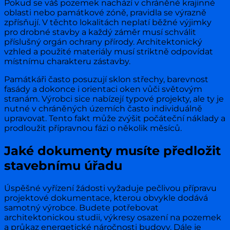
Pokud se váš pozemek nachází v chráněné krajinné
oblasti nebo památkové zóně, pravidla se výrazně
zpřísňují. V těchto lokalitách neplatí běžné výjimky
pro drobné stavby a každý záměr musí schválit
příslušný orgán ochrany přírody. Architektonický
vzhled a použité materiály musí striktně odpovídat
místnímu charakteru zástavby.
Památkáři často posuzují sklon střechy, barevnost
fasády a dokonce i orientaci oken vůči světovým
stranám. Výrobci sice nabízejí typové projekty, ale ty je
nutné v chráněných územích často individuálně
upravovat. Tento fakt může zvýšit počáteční náklady a
prodloužit přípravnou fázi o několik měsíců.
Jaké dokumenty musíte předložit
stavebnímu úřadu
Úspěšné vyřízení žádosti vyžaduje pečlivou přípravu
projektové dokumentace, kterou obvykle dodává
samotný výrobce. Budete potřebovat
architektonickou studii, výkresy osazení na pozemek
a průkaz energetické náročnosti budovy. Dále je