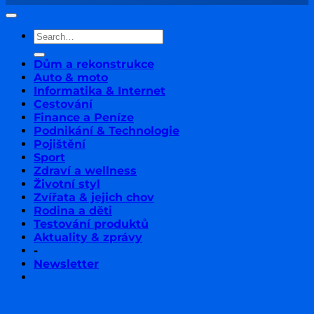
Dům a rekonstrukce
Auto & moto
Informatika & Internet
Cestování
Finance a Peníze
Podnikání & Technologie
Pojištění
Sport
Zdraví a wellness
Životní styl
Zvířata & jejich chov
Rodina a děti
Testování produktů
Aktuality & zprávy
-
Newsletter