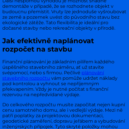
Další nespornou výhodou je možnost snadné
demontáže v případě, že se rozhodnete objekt v
budoucnu přemístit. Vruty lze jednoduše vyšroubovat
ze země a pozemek uvést do původního stavu bez
ekologické zátěže. Tato flexibilita je ideální pro
dočasné stavby nebo rekreační objekty v přírodě.
Jak efektivně naplánovat
rozpočet na stavbu
Finanční plánování je základním pilířem každého
úspěšného stavebního záměru, ať už stavíte
svépomocí, nebo s firmou. Pečlivé
plánování
stavebního rozpočtu
vám pomůže udržet náklady
pod kontrolou a vyhnout se nepříjemným
překvapením. Vždy je nutné počítat s finanční
rezervou na nepředvídané výdaje.
Do celkového rozpočtu musíte započítat nejen kupní
cenu samotného domu, ale i vedlejší výdaje. Mezi ně
patří poplatky za projektovou dokumentaci,
geodetické zaměření, dopravu jeřábem a vybudování
inženýrských přípojek. Tyto skryté položky mohou