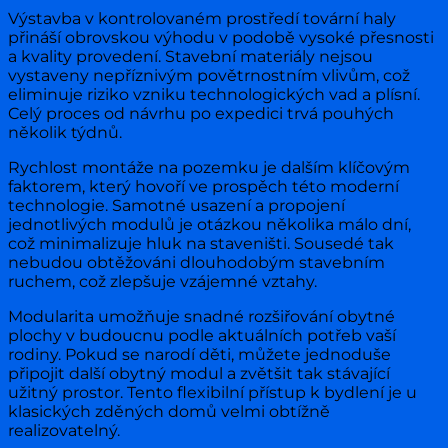
Výstavba v kontrolovaném prostředí tovární haly
přináší obrovskou výhodu v podobě vysoké přesnosti
a kvality provedení. Stavební materiály nejsou
vystaveny nepříznivým povětrnostním vlivům, což
eliminuje riziko vzniku technologických vad a plísní.
Celý proces od návrhu po expedici trvá pouhých
několik týdnů.
Rychlost montáže na pozemku je dalším klíčovým
faktorem, který hovoří ve prospěch této moderní
technologie. Samotné usazení a propojení
jednotlivých modulů je otázkou několika málo dní,
což minimalizuje hluk na staveništi. Sousedé tak
nebudou obtěžováni dlouhodobým stavebním
ruchem, což zlepšuje vzájemné vztahy.
Modularita umožňuje snadné rozšiřování obytné
plochy v budoucnu podle aktuálních potřeb vaší
rodiny. Pokud se narodí děti, můžete jednoduše
připojit další obytný modul a zvětšit tak stávající
užitný prostor. Tento flexibilní přístup k bydlení je u
klasických zděných domů velmi obtížně
realizovatelný.