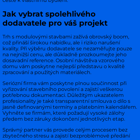
cestě k vlastnímu bydlení.
Jak vybrat spolehlivého
dodavatele pro váš projekt
Trh s modulovými stavbami zažívá obrovský boom,
což přináší širokou nabídku, ale i riziko narušení
kvality. Při výběru dodavatele se nezaměřujte pouze
na nejnižší cenu, ale důkladně prozkoumejte jeho
dosavadní reference. Osobní návštěva vzorového
domu vám poskytne nejlepší představu o kvalitě
zpracování a použitých materiálech.
Seriózní firma vám poskytne plnou součinnost při
vyřizování stavebního povolení a zajistí veškerou
potřebnou dokumentaci. Důležitým ukazatelem
profesionality je také transparentní smlouva o dílo s
jasně definovanými termíny a platebním kalendářem.
Vyhněte se firmám, které požadují vysoké zálohy
předem bez záruky dokončení jednotlivých etap.
Správný partner vás provede celým procesem bez
zbytečného stresu a zajistí bezproblémové předání