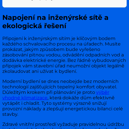
Napojení na inženýrské sítě a
ekologická řešení
Připojení k inženýrským sítím je klíčovým bodem
každého schvalovacího procesu na úřadech. Musíte
prokázat, jakým způsobem bude vyřešeno
zásobování pitnou vodou, odvádění odpadních vod a
dodávka elektrické energie. Bez řádně vybudovaných
přípojek vám stavební úřad neumožní objekt legálně
zkolaudovat ani užívat k bydlení.
Moderní bydlení se dnes neobejde bez moderních
technologií zajišťujících tepelný komfort obyvatel.
Důležitým krokem při plánování je proto
výběr
vhodné klimatizace
, která dokáže dům efektivně
vytápět i chladit. Tyto systémy výrazně snižují
provozní náklady a zlepšují energetickou bilanci celé
stavby.
Zdravé vnitřní prostředí vyžaduje pravidelnou údržbu