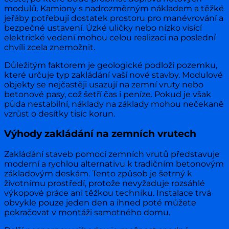
modulů. Kamiony s nadrozměrným nákladem a těžké
jeřáby potřebují dostatek prostoru pro manévrování a
bezpečné ustavení. Úzké uličky nebo nízko visící
elektrické vedení mohou celou realizaci na poslední
chvíli zcela znemožnit.
Důležitým faktorem je geologické podloží pozemku,
které určuje typ zakládání vaší nové stavby. Modulové
objekty se nejčastěji usazují na zemní vruty nebo
betonové pasy, což šetří čas i peníze. Pokud je však
půda nestabilní, náklady na základy mohou nečekaně
vzrůst o desítky tisíc korun.
Výhody zakládání na zemních vrutech
Zakládání staveb pomocí zemních vrutů představuje
moderní a rychlou alternativu k tradičním betonovým
základovým deskám. Tento způsob je šetrný k
životnímu prostředí, protože nevyžaduje rozsáhlé
výkopové práce ani těžkou techniku. Instalace trvá
obvykle pouze jeden den a ihned poté můžete
pokračovat v montáži samotného domu.