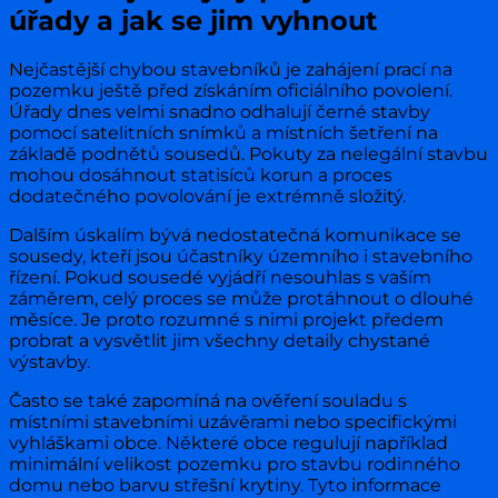
úřady a jak se jim vyhnout
Nejčastější chybou stavebníků je zahájení prací na
pozemku ještě před získáním oficiálního povolení.
Úřady dnes velmi snadno odhalují černé stavby
pomocí satelitních snímků a místních šetření na
základě podnětů sousedů. Pokuty za nelegální stavbu
mohou dosáhnout statisíců korun a proces
dodatečného povolování je extrémně složitý.
Dalším úskalím bývá nedostatečná komunikace se
sousedy, kteří jsou účastníky územního i stavebního
řízení. Pokud sousedé vyjádří nesouhlas s vaším
záměrem, celý proces se může protáhnout o dlouhé
měsíce. Je proto rozumné s nimi projekt předem
probrat a vysvětlit jim všechny detaily chystané
výstavby.
Často se také zapomíná na ověření souladu s
místními stavebními uzávěrami nebo specifickými
vyhláškami obce. Některé obce regulují například
minimální velikost pozemku pro stavbu rodinného
domu nebo barvu střešní krytiny. Tyto informace