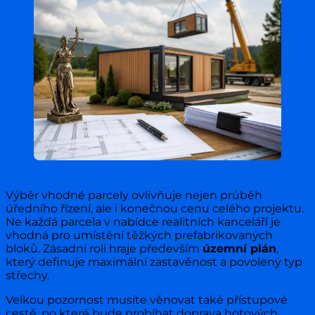
Výběr vhodné parcely ovlivňuje nejen průběh
úředního řízení, ale i konečnou cenu celého projektu.
Ne každá parcela v nabídce realitních kanceláří je
vhodná pro umístění těžkých prefabrikovaných
bloků. Zásadní roli hraje především
územní plán
,
který definuje maximální zastavěnost a povolený typ
střechy.
Velkou pozornost musíte věnovat také přístupové
cestě, po které bude probíhat doprava hotových