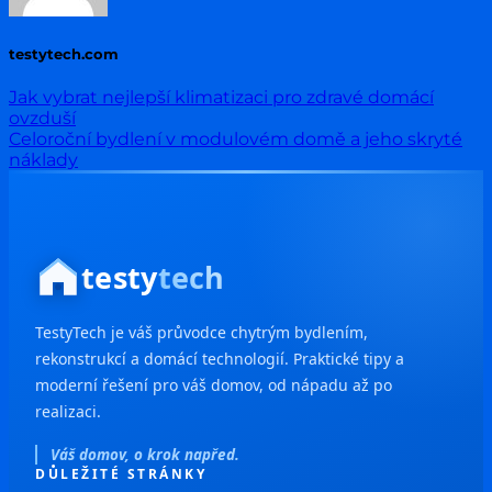
testytech.com
Jak vybrat nejlepší klimatizaci pro zdravé domácí
ovzduší
Celoroční bydlení v modulovém domě a jeho skryté
náklady
testy
tech
TestyTech je váš průvodce chytrým bydlením,
rekonstrukcí a domácí technologií. Praktické tipy a
moderní řešení pro váš domov, od nápadu až po
realizaci.
Váš domov, o krok napřed.
DŮLEŽITÉ STRÁNKY