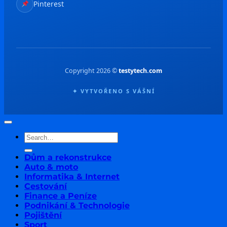
Pinterest
Copyright 2026 ©
testytech.com
✦ VYTVOŘENO S VÁŠNÍ
Dům a rekonstrukce
Auto & moto
Informatika & Internet
Cestování
Finance a Peníze
Podnikání & Technologie
Pojištění
Sport