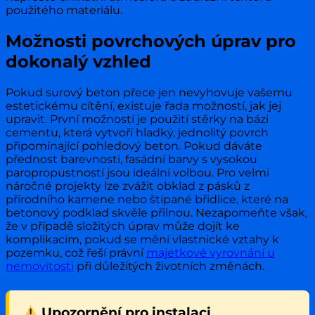
použitého materiálu.
Možnosti povrchových úprav pro
dokonalý vzhled
Pokud surový beton přece jen nevyhovuje vašemu
estetickému cítění, existuje řada možností, jak jej
upravit. První možností je použití stěrky na bázi
cementu, která vytvoří hladký, jednolitý povrch
připomínající pohledový beton. Pokud dáváte
přednost barevnosti, fasádní barvy s vysokou
paropropustností jsou ideální volbou. Pro velmi
náročné projekty lze zvážit obklad z pásků z
přírodního kamene nebo štípané břidlice, které na
betonový podklad skvěle přilnou. Nezapomeňte však,
že v případě složitých úprav může dojít ke
komplikacím, pokud se mění vlastnické vztahy k
pozemku, což řeší právní
majetkové vyrovnání u
nemovitosti
při důležitých životních změnách.
Upozornění pro instalaci