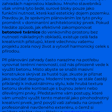
zahradách naprostou klasikou. Mnoho stavebníků
však vnímá tyto šedé, surové bloky pouze jako
funkční nutnost, která kazí estetický dojem pozemku.
Pravdou je, že správným plánováním lze tyto prvky
proměnit v dominantní architektonický prvek. Pokud
hledáte způsob, jak efektivně zakomponovat
betonové tvárnice
do venkovního prostoru bez
nutnosti nákladných obkladů, existuje celá řada
kreativních přístupů, které vdechnou vašemu
projektu zcela nový život a vytvoří harmonický celek s
přírodou.
Při plánování zahrady často narazíme na potřebu
vyrovnat terénní nerovnosti, což nás přirozeně vede k
využití betonu. Místo abyste se snažili masivní
konstrukce skrývat za husté túje, zkuste je přiznat
jako součást designu. Moderní trendy se stále častěji
přiklánějí k industriálnímu stylu, kde hrubá textura
betonu skvěle kontrastuje s bujnou zelení nebo
dřevěnými prvky. Představíme vám postupy, které
vám umožní využít tento materiál jako plnohodnotný
kreativní prvek, jenž povýší vaši zahradu na úroveň
profesionálně navrženého exteriéru, o čemž si