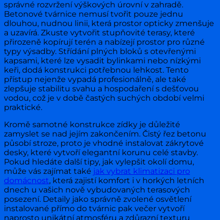
správné rozvržení výškových úrovní v zahradě.
Betonové tvárnice nemusí tvořit pouze jednu
dlouhou, nudnou linii, která prostor opticky zmenšuje
a uzavírá. Zkuste vytvořit stupňovité terasy, které
přirozeně kopírují terén a nabízejí prostor pro různé
typy výsadby. Střídání plných bloků s otevřenými
kapsami, které lze vysadit bylinkami nebo nízkými
keři, dodá konstrukci potřebnou lehkost. Tento
přístup nejenže vypadá profesionálně, ale také
zlepšuje stabilitu svahu a hospodaření s dešťovou
vodou, což je v době častých suchých období velmi
praktické.
Kromě samotné konstrukce zídky je důležité
zamyslet se nad jejím zakončením. Čistý řez betonu
působí stroze, proto je vhodné instalovat zákrytové
desky, které vytvoří elegantní korunu celé stavby.
Pokud hledáte další tipy, jak vylepšit okolí domu,
může vás zajímat také
jak vybrat klimatizaci pro
domácnost
, která zajistí komfort i v horkých letních
dnech u vašich nově vybudovaných terasových
posezení. Detaily jako správně zvolené osvětlení
instalované přímo do tvárnic pak večer vytvoří
naprosto unikátní atmosféru a zdůrazní texturu