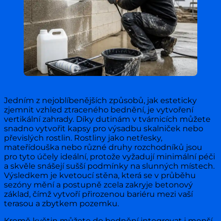
Jedním z nejoblíbenějších způsobů, jak esteticky
zjemnit vzhled ztraceného bednění, je vytvoření
vertikální zahrady. Díky dutinám v tvárnicích můžete
snadno vytvořit kapsy pro výsadbu skalniček nebo
převislých rostlin. Rostliny jako netřesky,
mateřídouška nebo různé druhy rozchodníků jsou
pro tyto účely ideální, protože vyžadují minimální péči
a skvěle snášejí sušší podmínky na slunných místech.
Výsledkem je kvetoucí stěna, která se v průběhu
sezóny mění a postupně zcela zakryje betonový
základ, čímž vytvoří přirozenou bariéru mezi vaší
terasou a zbytkem pozemku.
Kromě květin můžete do bednění integrovat i menší