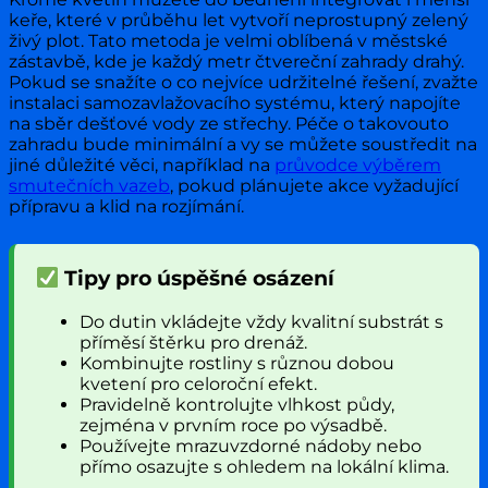
keře, které v průběhu let vytvoří neprostupný zelený
živý plot. Tato metoda je velmi oblíbená v městské
zástavbě, kde je každý metr čtvereční zahrady drahý.
Pokud se snažíte o co nejvíce udržitelné řešení, zvažte
instalaci samozavlažovacího systému, který napojíte
na sběr dešťové vody ze střechy. Péče o takovouto
zahradu bude minimální a vy se můžete soustředit na
jiné důležité věci, například na
průvodce výběrem
smutečních vazeb
, pokud plánujete akce vyžadující
přípravu a klid na rozjímání.
Tipy pro úspěšné osázení
Do dutin vkládejte vždy kvalitní substrát s
příměsí štěrku pro drenáž.
Kombinujte rostliny s různou dobou
kvetení pro celoroční efekt.
Pravidelně kontrolujte vlhkost půdy,
zejména v prvním roce po výsadbě.
Používejte mrazuvzdorné nádoby nebo
přímo osazujte s ohledem na lokální klima.