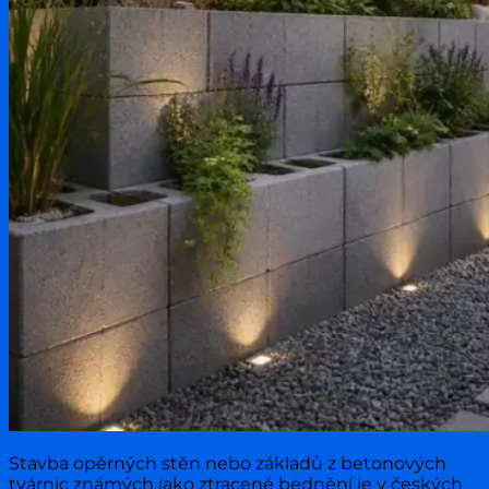
Stavba opěrných stěn nebo základů z betonových
tvárnic známých jako ztracené bednění je v českých