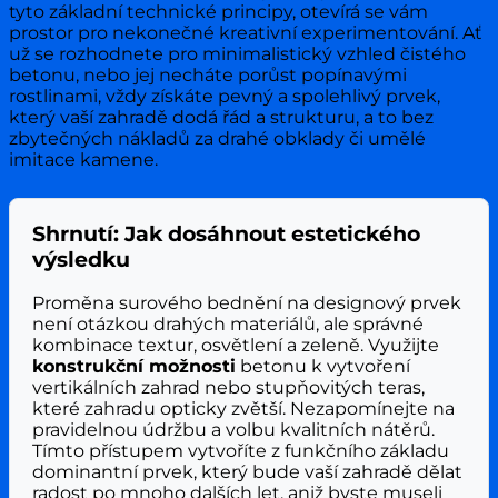
tyto základní technické principy, otevírá se vám
prostor pro nekonečné kreativní experimentování. Ať
už se rozhodnete pro minimalistický vzhled čistého
betonu, nebo jej necháte porůst popínavými
rostlinami, vždy získáte pevný a spolehlivý prvek,
který vaší zahradě dodá řád a strukturu, a to bez
zbytečných nákladů za drahé obklady či umělé
imitace kamene.
Shrnutí: Jak dosáhnout estetického
výsledku
Proměna surového bednění na designový prvek
není otázkou drahých materiálů, ale správné
kombinace textur, osvětlení a zeleně. Využijte
konstrukční možnosti
betonu k vytvoření
vertikálních zahrad nebo stupňovitých teras,
které zahradu opticky zvětší. Nezapomínejte na
pravidelnou údržbu a volbu kvalitních nátěrů.
Tímto přístupem vytvoříte z funkčního základu
dominantní prvek, který bude vaší zahradě dělat
radost po mnoho dalších let, aniž byste museli