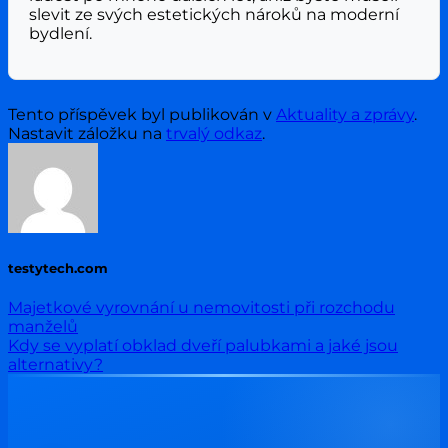
slevit ze svých estetických nároků na moderní
bydlení.
Tento příspěvek byl publikován v
Aktuality a zprávy
.
Nastavit záložku na
trvalý odkaz
.
testytech.com
Majetkové vyrovnání u nemovitosti při rozchodu
manželů
Kdy se vyplatí obklad dveří palubkami a jaké jsou
alternativy?