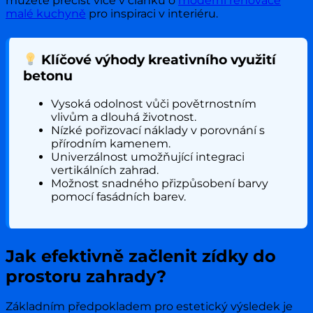
můžete přečíst více v článku o
moderní renovace
malé kuchyně
pro inspiraci v interiéru.
Klíčové výhody kreativního využití
betonu
Vysoká odolnost vůči povětrnostním
vlivům a dlouhá životnost.
Nízké pořizovací náklady v porovnání s
přírodním kamenem.
Univerzálnost umožňující integraci
vertikálních zahrad.
Možnost snadného přizpůsobení barvy
pomocí fasádních barev.
Jak efektivně začlenit zídky do
prostoru zahrady?
Základním předpokladem pro estetický výsledek je