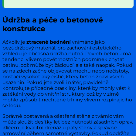
Údržba a péče o betonové
konstrukce
Ačkoliv je
ztracené bednění
vnímáno jako
bezúdržbový materiál, pro zachování estetického
vzhledu je občasná údržba nutná. Povrch betonu má
tendenci vlivem povětrnostních podmínek chytat
patinu, což může být žádoucí, ale také naopak. Pokud
se na zdech začne objevovat mechu nebo nečistoty,
postačí vysokotlaký čistič, který beton zbaví všech
usazenin. Pokud jste zvolili nátěr, pravidelně
kontrolujte případné praskliny, které by mohly vést k
zatékání vody do vnitřní struktury, což by v zimě
mohlo způsobit nechtěné trhliny vlivem rozpínajícího
se ledu.
Správně postavená a ošetřená stěna z tvárnic vám
může sloužit desítky let bez nutnosti zásadních oprav.
Klíčem je kvalitní drenáž u paty stěny a správné
armování během samotné výstavby. Pokud dodržíte