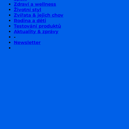
Zdraví a wellness
Životní styl
Zvířata & jejich chov
Rodina a děti
Testování produktů
Aktuality & zprávy
-
Newsletter