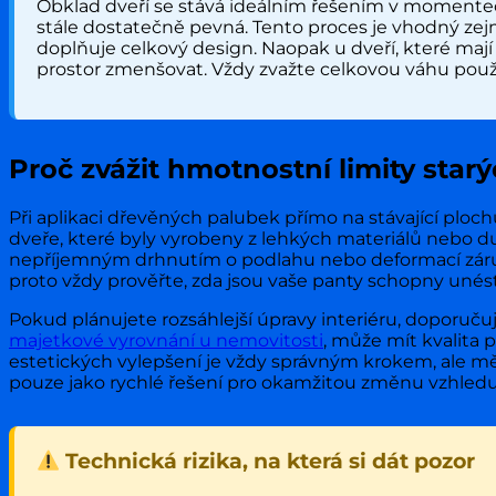
Obklad dveří se stává ideálním řešením v momentech
stále dostatečně pevná. Tento proces je vhodný zejm
doplňuje celkový design. Naopak u dveří, které maj
prostor zmenšovat. Vždy zvažte celkovou váhu použ
Proč zvážit hmotnostní limity starý
Při aplikaci dřevěných palubek přímo na stávající ploc
dveře, které byly vyrobeny z lehkých materiálů nebo du
nepříjemným drhnutím o podlahu nebo deformací zárub
proto vždy prověřte, zda jsou vaše panty schopny unést
Pokud plánujete rozsáhlejší úpravy interiéru, doporučuji 
majetkové vyrovnání u nemovitosti
, může mít kvalita
estetických vylepšení je vždy správným krokem, ale m
pouze jako rychlé řešení pro okamžitou změnu vzhledu 
Technická rizika, na která si dát pozor