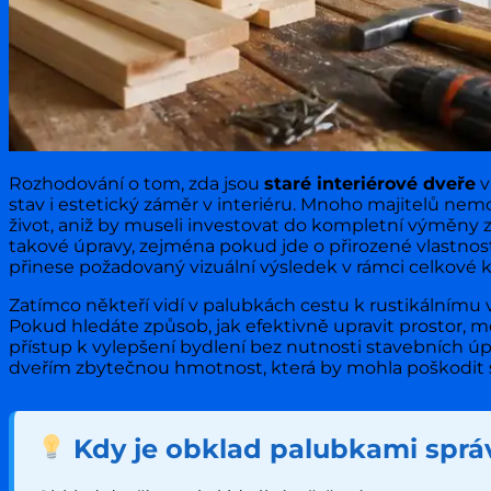
Rozhodování o tom, zda jsou
staré interiérové dveře
v
stav i estetický záměr v interiéru. Mnoho majitelů ne
život, aniž by museli investovat do kompletní výměny zá
takové úpravy, zejména pokud jde o přirozené vlastnost
přinese požadovaný vizuální výsledek v rámci celkov
Zatímco někteří vidí v palubkách cestu k rustikálnímu v
Pokud hledáte způsob, jak efektivně upravit prostor, 
přístup k vylepšení bydlení bez nutnosti stavebních úpr
dveřím zbytečnou hmotnost, která by mohla poškodit st
Kdy je obklad palubkami sprá