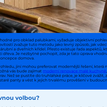
hodné pro obklad palubkami, vyžaduje objektivní pohled
movitostí zvažuje tuto metodu jako levný způsob, jak v
rubní a dveřních křídel. Přesto existuje řada aspektů, k
i dřeva. Je nezbytné pochopit, zda je tato úprava vhodná
é koncepce domova.
zhledu, jiní mohou preferovat modernější řešení, která n
možná vás bude zajímat
moderní renovace malé kuchyně
av. Než se pustíte do truhlářské práce, je klíčové zvážit
aré panty a vést k jejich trvalému prověšení v budoucn
vnou volbou?