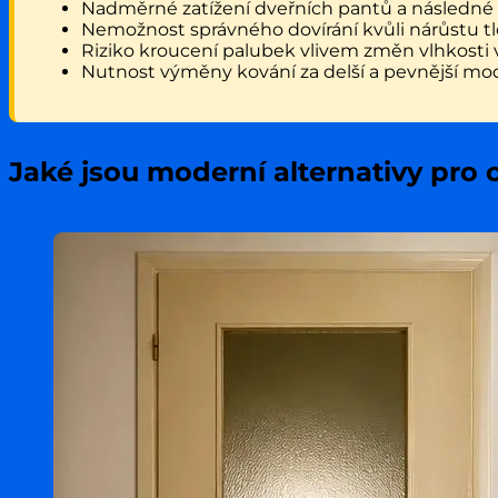
Nadměrné zatížení dveřních pantů a následné p
Nemožnost správného dovírání kvůli nárůstu tl
Riziko kroucení palubek vlivem změn vlhkosti 
Nutnost výměny kování za delší a pevnější mod
Jaké jsou moderní alternativy pro