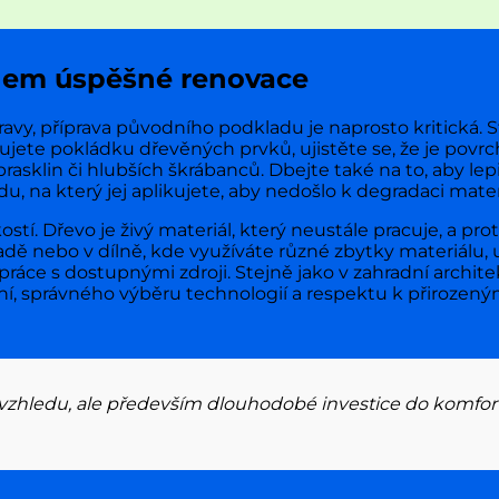
adem úspěšné renovace
vy, příprava původního podkladu je naprosto kritická. 
ete pokládku dřevěných prvků, ujistěte se, že je povrch 
rasklin či hlubších škrábanců. Dbejte také na to, aby le
, na který jej aplikujete, aby nedošlo k degradaci mater
í. Dřevo je živý materiál, který neustále pracuje, a prot
ě nebo v dílně, kde využíváte různé zbytky materiálu, ur
í práce s dostupnými zdroji. Stejně jako v zahradní architekt
ní, správného výběru technologií a respektu k přirozen
vzhledu, ale především dlouhodobé investice do komfortu