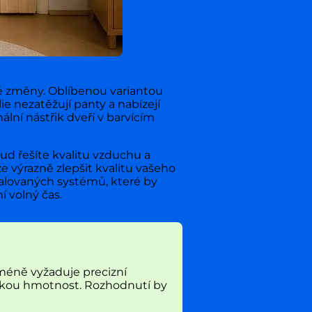
ké změny. Oblíbenou variantou
ie nezatěžují panty a nabízejí
ální nástřik dveří v barvícím
ud řešíte kvalitu vzduchu a
že výrazně zlepšit kvalitu vašeho
talovaných systémů, které by
 volný čas.
icméně vyžaduje precizní
nízkou hmotnost. Rozhodnutí by