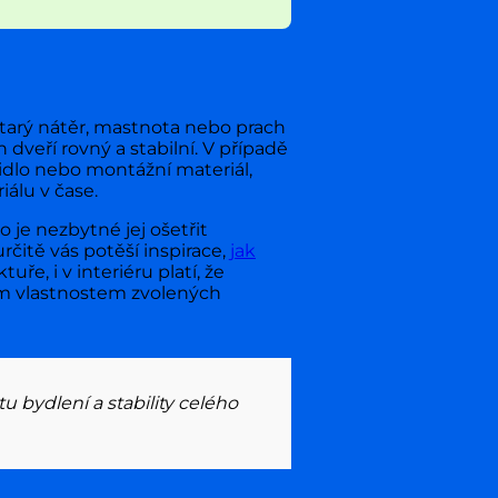
Starý nátěr, mastnota nebo prach
dveří rovný a stabilní. V případě
pidlo nebo montážní materiál,
iálu v čase.
o je nezbytné jej ošetřit
čitě vás potěší inspirace,
jak
uře, i v interiéru platí, že
ým vlastnostem zvolených
 bydlení a stability celého