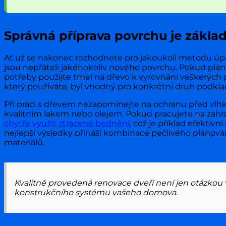
Správná příprava povrchu je zákl
Ať už se nakonec rozhodnete pro jakoukoli metodu úpra
jsou nepřáteli jakéhokoliv nového povrchu. Pokud plánuj
potřeby použijte tmel na dřevo k vyrovnání veškerých p
který používáte, byl vhodný pro konkrétní druh podkladu
Při práci s dřevem nezapomínejte na ochranu před vlhkost
kvalitním lakem nebo olejem. Pokud pracujete na zahrad
chytře využít ztracené bednění
, což je příklad efektivn
nejlepší výsledky přináší kombinace pečlivého plánová
materiálů.
Kvalitně provedená renovace dveří není jen otázkou 
konstrukčního systému vašeho domova.