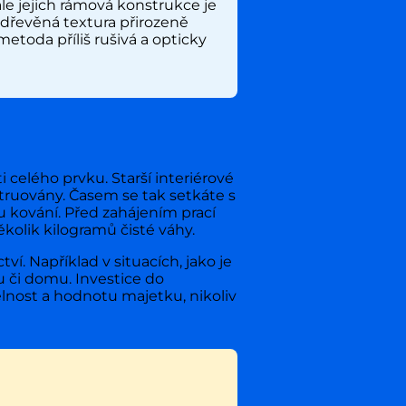
e jejich rámová konstrukce je
 dřevěná textura přirozeně
etoda příliš rušivá a opticky
celého prvku. Starší interiérové
truovány. Časem se tak setkáte s
kování. Před zahájením prací
kolik kilogramů čisté váhy.
ví. Například v situacích, jako je
 či domu. Investice do
lnost a hodnotu majetku, nikoliv