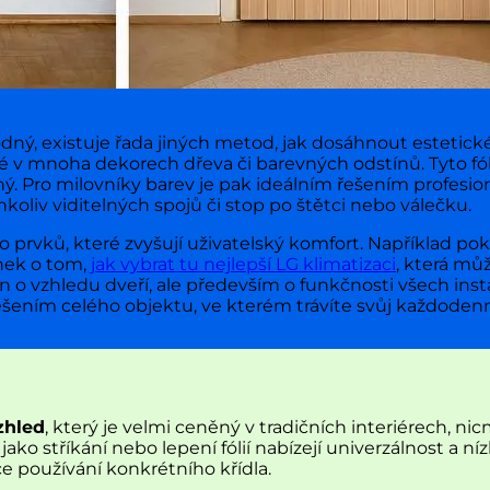
odný, existuje řada jiných metod, jak dosáhnout estetic
né v mnoha dekorech dřeva či barevných odstínů. Tyto fól
ný. Pro milovníky barev je pak ideálním řešením profesion
oliv viditelných spojů či stop po štětci nebo válečku.
 prvků, které zvyšují uživatelský komfort. Například pok
ánek o tom,
jak vybrat tu nejlepší LG klimatizaci
, která mů
 o vzhledu dveří, ale především o funkčnosti všech ins
šením celého objektu, ve kterém trávíte svůj každodenní
zhled
, který je velmi ceněný v tradičních interiérech, n
ko stříkání nebo lepení fólií nabízejí univerzálnost a 
e používání konkrétního křídla.