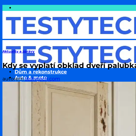
Přeskočit
na
obsah
Aktuality a zprávy
Kdy se vyplatí obklad dveří palubka
Dům a rekonstrukce
Auto & moto
autorem
testytech.com
Informatika & Internet
Cestování
Finance a Peníze
Podnikání & Technologie
Pojištění
Sport
Zdraví a wellness
Životní styl
Zvířata & jejich chov
Rodina a děti