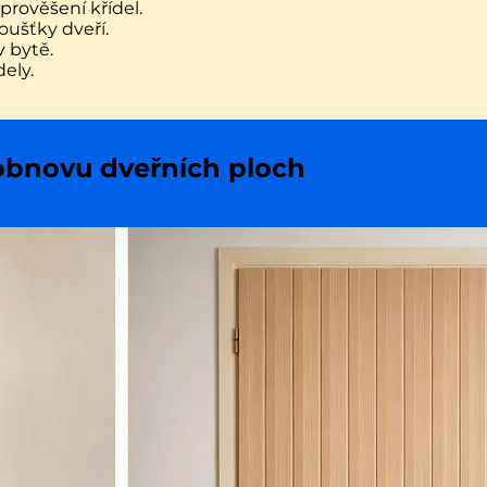
rověšení křídel.
oušťky dveří.
v bytě.
ely.
 obnovu dveřních ploch