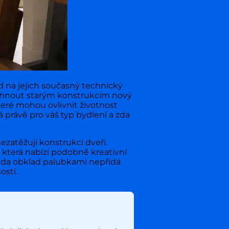
 na jejich současný technický
dechnout starým konstrukcím nový
teré mohou ovlivnit životnost
 právě pro váš typ bydlení a zda
ezatěžují konstrukci dveří.
, která nabízí podobně kreativní
, zda obklad palubkami nepřidá
osti.