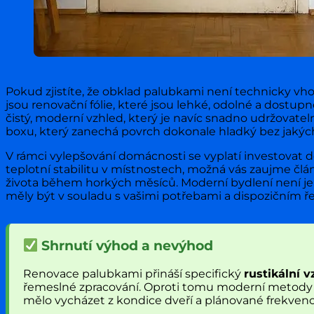
Pokud zjistíte, že obklad palubkami není technicky vh
jsou renovační fólie, které jsou lehké, odolné a dostup
čistý, moderní vzhled, který je navíc snadno udržovatel
boxu, který zanechá povrch dokonale hladký bez jakýchk
V rámci vylepšování domácnosti se vyplatí investovat do
teplotní stabilitu v místnostech, možná vás zaujme čl
života během horkých měsíců. Moderní bydlení není jen
měly být v souladu s vašimi potřebami a dispozičním ře
Shrnutí výhod a nevýhod
Renovace palubkami přináší specifický
rustikální v
řemeslné zpracování. Oproti tomu moderní metody ja
mělo vycházet z kondice dveří a plánované frekvenc