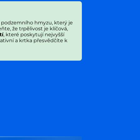
u podzemního hmyzu, který je
, že trpělivost je klíčová,
tí
, které poskytují nejvyšší
ativní a krtka přesvědčíte k