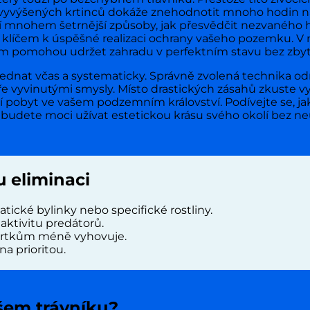
ě vyvýšených krtinců dokáže znehodnotit mnoho hodin 
tují mnohem šetrnější způsoby, jak přesvědčit nezvanéh
y je klíčem k úspěšné realizaci ochrany vašeho pozemku. 
ám pomohou udržet zahradu v perfektním stavu bez zbyte
jednat včas a systematicky. Správně zvolená technika odr
bře vyvinutými smysly. Místo drastických zásahů zkuste vy
 pobyt ve vašem podzemním království. Podívejte se, ja
i budete moci užívat estetickou krásu svého okolí bez n
 eliminaci
tické bylinky nebo specifické rostliny.
 aktivitu predátorů.
ý krtkům méně vyhovuje.
na prioritou.
ašem trávníku?