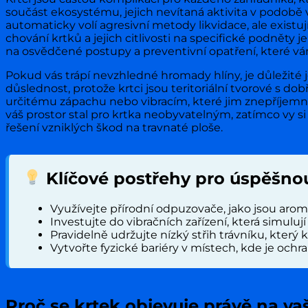
součást ekosystému, jejich nevítaná aktivita v podob
automaticky volí agresivní metody likvidace, ale exis
chování krtků a jejich citlivosti na specifické podnět
na osvědčené postupy a preventivní opatření, které v
Pokud vás trápí nevzhledné hromady hlíny, je důležité 
důslednost, protože krtci jsou teritoriální tvorové s do
určitému zápachu nebo vibracím, které jim znepříjemní
váš prostor stal pro krtka neobyvatelným, zatímco vy s
řešení vzniklých škod na travnaté ploše.
Klíčové postřehy pro úspěšnou
Využívejte přírodní odpuzovače, jako jsou aroma
Investujte do vibračních zařízení, která simulují
Pravidelně udržujte nízký střih trávníku, kter
Vytvořte fyzické bariéry v místech, kde je ochra
Proč se krtek objevuje právě na v