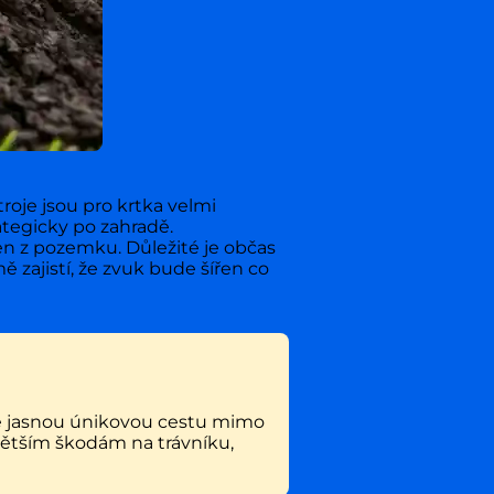
roje jsou pro krtka velmi
rategicky po zahradě.
en z pozemku. Důležité je občas
ě zajistí, že zvuk bude šířen co
ře jasnou únikovou cestu mimo
větším škodám na trávníku,