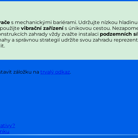
vače
s mechanickými bariérami. Udržujte nízkou hladin
 použijte
vibrační zařízení
s únikovou cestou. Nezapomeňte
nstrukcích zahrady vždy zvažte instalaci
podzemních sí
nahy a správnou strategií udržíte svou zahradu reprezent
t.
stavit záložku na
trvalý odkaz
.
nativy?
emku