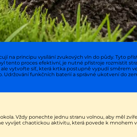
jí na principu vysílání zvukových vln do půdy. Tyto příst
yl tento proces efektivní, je nutné přístroje rozmístit st
 ale vytvořte síť, která krtka postupně vypudí směrem v
lo. Udržování funkčních baterií a správné ukotvení do zem
okola. Vždy ponechte jednu stranu volnou, aby měl zví
ne vyvíjet chaotickou aktivitu, která povede k mnohem 