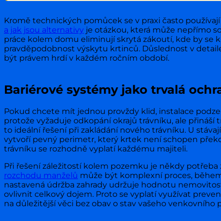
Kromě technických pomůcek se v praxi často používají
a jak jsou alternativy
je otázkou, která může nepřímo sou
práce kolem domu eliminují skrytá zákoutí, kde by se kr
pravděpodobnost výskytu krtinců. Důslednost v detail
být právem hrdí v každém ročním období.
Bariérové systémy jako trvalá ochr
Pokud chcete mít jednou provždy klid, instalace podzem
protože vyžaduje odkopání okrajů trávníku, ale přináší t
to ideální řešení při zakládání nového trávníku. U stáv
vytvoří pevný perimetr, který krtek není schopen překon
trávníku se rozhodně vyplatí každému majiteli.
Při řešení záležitostí kolem pozemku je někdy potřeba 
rozchodu manželů
může být komplexní proces, během k
nastavená údržba zahrady udržuje hodnotu nemovitost
ovlivnit celkový dojem. Proto se vyplatí využívat preve
na důležitější věci bez obav o stav vašeho venkovního p