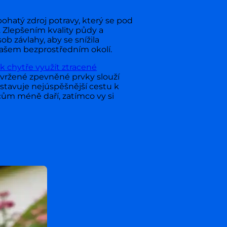
ohatý zdroj potravy, který se pod
. Zlepšením kvality půdy a
b závlahy, aby se snížila
vašem bezprostředním okolí.
ak chytře využít ztracené
navržené zpevněné prvky slouží
stavuje nejúspěšnější cestu k
cům méně daří, zatímco vy si