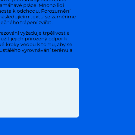
namáhavé práce. Mnoho lidí
o hosta k odchodu. Porozumění
V následujícím textu se zaměříme
čného trápení zvířat.
azování vyžaduje trpělivost a
užít jejich přirozený odpor k
ké kroky vedou k tomu, aby se
eustálého vyrovnávání terénu a