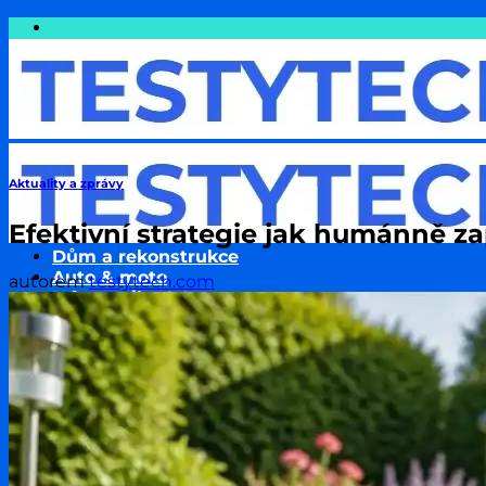
Přeskočit
na
obsah
Aktuality a zprávy
Efektivní strategie jak humánně za
Dům a rekonstrukce
Auto & moto
autorem
testytech.com
Informatika & Internet
Cestování
Finance a Peníze
Podnikání & Technologie
Pojištění
Sport
Zdraví a wellness
Životní styl
Zvířata & jejich chov
Rodina a děti