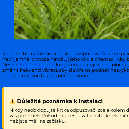
Moderní trh nabízí širokou škálu odpuzovačů, které pracu
nepříjemné, protože narušují jeho klid a orientaci. Aby b
Nespoléhejte na jeden kus, který pokryje celou plochu,
změnit frekvenci vibrací, aby si zvíře na podnět nezvyk
nejdále a vytvoří tak bezpečnou zónu.
Důležitá poznámka k instalaci
Nikdy neobklopujte krtka odpuzovači zcela kolem d
váš pozemek. Pokud mu cestu zatarasíte, krtek zač
než jste měli na začátku.