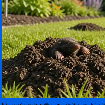
Testování produktů
Aktuality & zprávy
Krtci jsou častou komplikací pro každého zahradníka, k