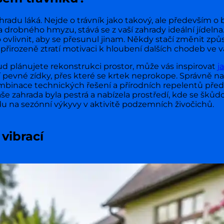
adu láká. Nejde o trávník jako takový, ale především o b
a drobného hmyzu, stává se z vaší zahrady ideální jídelna
vlivnit, aby se přesunul jinam. Někdy stačí změnit způso
přirozeně ztratí motivaci k hloubení dalších chodeb ve 
ud plánujete rekonstrukci prostor, může vás inspirovat
j
ří pevné zídky, přes které se krtek neprokope. Správně 
ombinace technických řešení a přírodních repelentů před
še zahrada byla pestrá a nabízela prostředí, kde se škůd
u na sezónní výkyvy v aktivitě podzemních živočichů.
vibrací