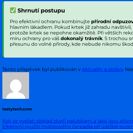
Shrnutí postupu
Pro efektivní ochranu kombinujte
přírodní odpuzo
hlavním lákadlem. Pokud krtek již zahradu navštívil,
protože krtek se nepohne okamžitě. Při větších reko
míru ochrany pro váš
dokonalý trávník
. S trochou s
přesunu do volné přírody, kde nebude nikomu škodi
Tento příspěvek byl publikován v
Aktuality a zprávy
. Na
testytech.com
Kdy se vyplatí obklad dveří palubkami a jaké jsou alter
Efektivní využití motorového čerpadla při údržbě poz