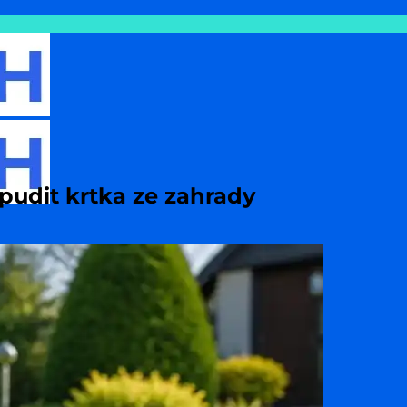
pudit krtka ze zahrady