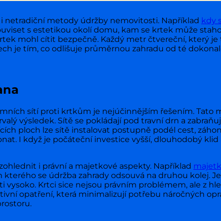
 i netradiční metody údržby nemovitosti. Například
kdy 
viset s estetikou okolí domu, kam se krtek může stahova
tek mohl cítit bezpečně. Každý metr čtvereční, který je 
ech je tím, co odlišuje průměrnou zahradu od té dokona
ana
ních sítí proti krtkům je nejúčinnějším řešením. Tato me
rvalý výsledek. Sítě se pokládají pod travní drn a zabraňu
ajících ploch lze sítě instalovat postupně podél cest, zá
at. I když je počáteční investice vyšší, dlouhodobý klid
zohlednit i právní a majetkové aspekty. Například
majetk
terého se údržba zahrady odsouvá na druhou kolej. Je 
i vysoko. Krtci sice nejsou právním problémem, ale z 
ntivní opatření, která minimalizují potřebu náročných op
rostoru.