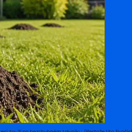
terý touží po bezchybném trávníku. Přestože tito živoči