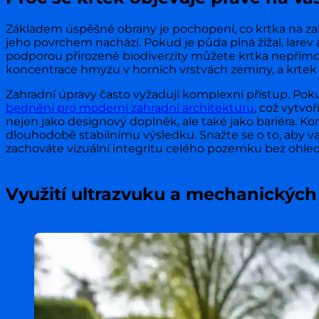
Základem úspěšné obrany je pochopení, co krtka na zahr
jeho povrchem nachází. Pokud je půda plná žížal, larev 
podporou přirozené biodiverzity můžete krtka nepřímo o
koncentrace hmyzu v horních vrstvách zeminy, a krtek 
Zahradní úpravy často vyžadují komplexní přístup. Pok
bednění pro moderní zahradní architekturu
, což vytvo
nejen jako designový doplněk, ale také jako bariéra. K
dlouhodobě stabilnímu výsledku. Snažte se o to, aby va
zachováte vizuální integritu celého pozemku bez ohled
Využití ultrazvuku a mechanických 