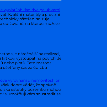
se vyplatí obklad dve palubkami
t. Kvalitní materiály a precizní
technicky ošetřen, snižuje
le udržované, na kterou můžete
toda je náročnější na realizaci,
jí krtkovi vystoupat na povrch. Je
honů nebo plotů. Tato metoda
 a ušetřený čas za údržbu
ové vyrovnání u nemovitosti při
však dobré vědět, že správně
hlediska estetiky pozemku mohou
rav a umožňují vám soustředit se