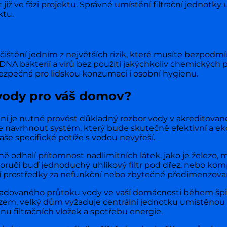
 již ve fázi projektu. Správné umístění filtrační jednotky
ktu.
čištění jedním z největších rizik, které musíte bezpodm
 DNA bakterií a virů bez použití jakýchkoliv chemických
bezpečná pro lidskou konzumaci i osobní hygienu.
 vody pro váš domov?
í je nutné provést důkladný rozbor vody v akreditované
 navrhnout systém, který bude skutečně efektivní a ek
aše specifické potíže s vodou nevyřeší.
ě odhalí přítomnost nadlimitních látek, jako je železo,
učí buď jednoduchý uhlíkový filtr pod dřez, nebo kompl
í prostředky za nefunkční nebo zbytečně předimenzovan
žadovaného průtoku vody ve vaší domácnosti během špi
ezem, velký dům vyžaduje centrální jednotku umístěnou
nu filtračních vložek a spotřebu energie.