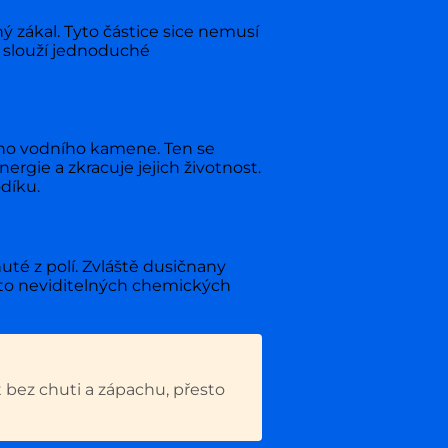
ný zákal. Tyto částice sice nemusí
í slouží jednoduché
ého vodního kamene. Ten se
ergie a zkracuje jejich životnost.
díku.
té z polí. Zvláště dusičnany
hto neviditelných chemických
 bez chuti a zápachu, přesto