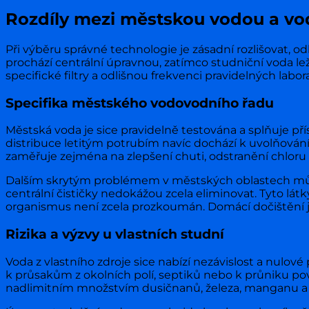
Rozdíly mezi městskou vodou a vo
Při výběru správné technologie je zásadní rozlišovat,
prochází centrální úpravnou, zatímco studniční voda lež
specifické filtry a odlišnou frekvenci pravidelných labor
Specifika městského vodovodního řadu
Městská voda je sice pravidelně testována a splňuje př
distribuce letitým potrubím navíc dochází k uvolňování
zaměřuje zejména na zlepšení chuti, odstranění chloru
Dalším skrytým problémem v městských oblastech může
centrální čističky nedokážou zcela eliminovat. Tyto látk
organismus není zcela prozkoumán. Domácí dočištění je
Rizika a výzvy u vlastních studní
Voda z vlastního zdroje sice nabízí nezávislost a nulov
k průsakům z okolních polí, septiků nebo k průniku po
nadlimitním množstvím dusičnanů, železa, manganu a 