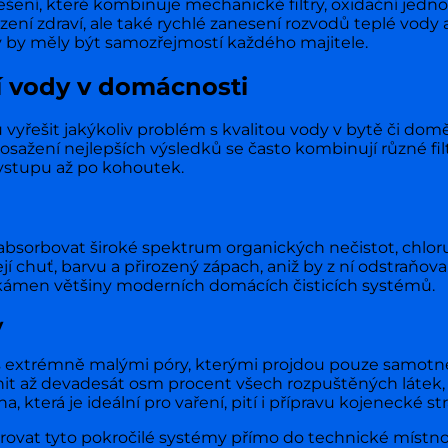
ení, které kombinuje mechanické filtry, oxidační jedno
ní zdraví, ale také rychlé zanesení rozvodů teplé vody 
y by měly být samozřejmostí každého majitele.
í vody v domácnosti
u vyřešit jakýkoliv problém s kvalitou vody v bytě či d
o dosažení nejlepších výsledků se často kombinují různé f
 vstupu až po kohoutek.
é absorbovat široké spektrum organických nečistot, chlor
jí chuť, barvu a přirozený zápach, aniž by z ní odstraňova
 kámen většiny moderních domácích čisticích systémů.
y
extrémně malými póry, kterými projdou pouze samotné
nit až devadesát osm procent všech rozpuštěných látek, v
 která je ideální pro vaření, pití i přípravu kojenecké str
egrovat tyto pokročilé systémy přímo do technické místn