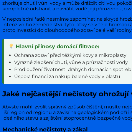
zhoršuje chuť i vůni vody a může dráždit citlivou pokož
kompletně odstranit a navrátit vodě její přirozenou, osv
V neposlední řadě nesmíme zapomínat na skryté hrozby 
intenzivního zemědělství. Tyto látky se v těle hromadí a
proto investicí do dlouhodobého zdraví celé vaší rodiny
Hlavní přínosy domácí filtrace:
Ochrana zdraví před těžkými kovy a mikroplasty
Výrazné zlepšení chuti, vůně a průzračnosti vody
Prodloužení životnosti drahých domácích spotřeb
Úspora financí za nákup balené vody v plastu
Jaké nejčastější nečistoty ohrožují
Abyste mohli zvolit správný způsob čištění, musíte nej
liší region od regionu a závisí na geologickém podloží 
ideálního stavu a zajištění stoprocentně bezpečné vod
Mechanické nečistoty a zákal