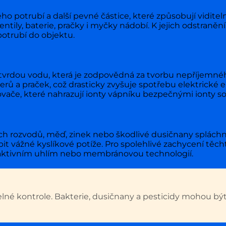
ého potrubí a další pevné částice, které způsobují viditel
tily, baterie, pračky i myčky nádobí. K jejich odstraněn
 potrubí do objektu.
tvrdou vodu, která je zodpovědná za tvorbu nepříjemn
rů a praček, což drasticky zvyšuje spotřebu elektrické en
e, které nahrazují ionty vápníku bezpečnými ionty so
h rozvodů, měď, zinek nebo škodlivé dusičnany spláchnu
t vážné kyslíkové potíže. Pro spolehlivé zachycení těc
s aktivním uhlím nebo membránovou technologií.
né kontrole. Bakterie, dusičnany a pesticidy mohou být