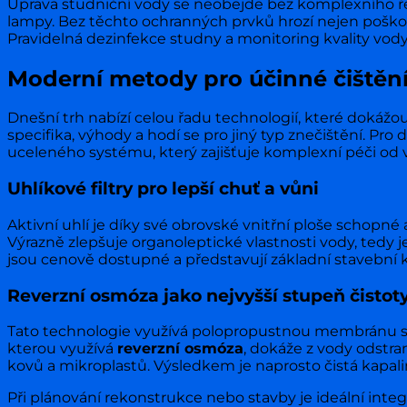
Úprava studniční vody se neobejde bez komplexního řeš
lampy. Bez těchto ochranných prvků hrozí nejen poškoze
Pravidelná dezinfekce studny a monitoring kvality vod
Moderní metody pro účinné čištěn
Dnešní trh nabízí celou řadu technologií, které dokážo
specifika, výhody a hodí se pro jiný typ znečištění. Pr
uceleného systému, který zajišťuje komplexní péči od
Uhlíkové filtry pro lepší chuť a vůni
Aktivní uhlí je díky své obrovské vnitřní ploše schopn
Výrazně zlepšuje organoleptické vlastnosti vody, tedy je
jsou cenově dostupné a představují základní stavební
Reverzní osmóza jako nejvyšší stupeň čistot
Tato technologie využívá polopropustnou membránu s 
kterou využívá
reverzní osmóza
, dokáže z vody odstra
kovů a mikroplastů. Výsledkem je naprosto čistá kapalina,
Při plánování rekonstrukce nebo stavby je ideální int