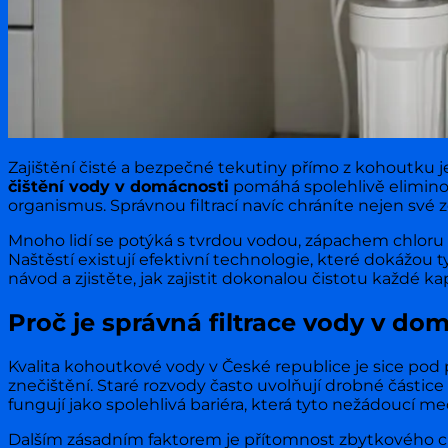
Zajištění čisté a bezpečné tekutiny přímo z kohoutku
čištění vody v domácnosti
pomáhá spolehlivě eliminov
organismus. Správnou filtrací navíc chráníte nejen své
Mnoho lidí se potýká s tvrdou vodou, zápachem chloru 
Naštěstí existují efektivní technologie, které dokážou 
návod a zjistěte, jak zajistit dokonalou čistotu každé ka
Proč je správná filtrace vody v do
Kvalita kohoutkové vody v České republice je sice po
znečištění. Staré rozvody často uvolňují drobné částice r
fungují jako spolehlivá bariéra, která tyto nežádoucí m
Dalším zásadním faktorem je přítomnost zbytkového chlor