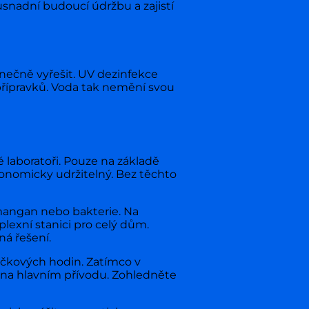
 usnadní budoucí údržbu a zajistí
ínečně vyřešit. UV dezinfekce
 přípravků. Voda tak nemění svou
 laboratoři. Pouze na základě
onomicky udržitelný. Bez těchto
 mangan nebo bakterie. Na
exní stanici pro celý dům.
á řešení.
čkových hodin. Zatímco v
 na hlavním přívodu. Zohledněte