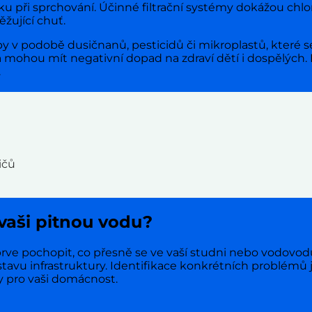
ku při sprchování. Účinné filtrační systémy dokážou chlo
ěžující chuť.
v podobě dusičnanů, pesticidů či mikroplastů, které se 
 mohou mít negativní dopad na zdraví dětí i dospělých. In
.
ičů
 vaši pitnou vodu?
prve pochopit, co přesně se ve vaší studni nebo vodovodu
i stavu infrastruktury. Identifikace konkrétních problém
y pro vaši domácnost.