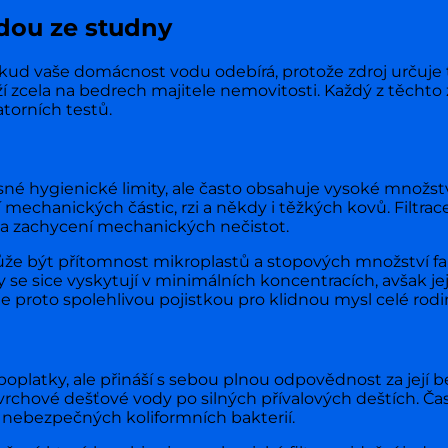
dou ze studny
 odkud vaše domácnost vodu odebírá, protože zdroj určuj
í zcela na bedrech majitele nemovitosti. Každý z těchto 
atorních testů.
ísné hygienické limity, ale často obsahuje vysoké množst
 mechanických částic, rzi a někdy i těžkých kovů. Filtra
 a zachycení mechanických nečistot.
 být přítomnost mikroplastů a stopových množství far
y se sice vyskytují v minimálních koncentracích, avšak je
 proto spolehlivou pojistkou pro klidnou mysl celé rodi
é poplatky, ale přináší s sebou plnou odpovědnost za její
vrchové dešťové vody po silných přívalových deštích. Ča
nebezpečných koliformních bakterií.