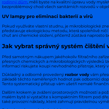
rodinný dům
, měli byste na kvalitní úpravu vody myslet
bezproblémový chod všech sanitárních rozvodů v obje
UV lampy pro eliminaci bakterií a virů
Pokud využíváte vlastní studnu, je mikrobiologické zne
představuje ekologickou metodu, která spolehlivě ničí
chuť ani chemické složení, přičemž zůstává naprosto 
Jak vybrat správný systém čištění
Před samotným nákupem jakéhokoliv filtračního zařízen
přesných chemických a mikrobiologických výsledků lze
informací riskujete koupi nevhodného přístroje, který v
Důkladný a odborně provedený
rozbor vody
vám přesn
základě těchto naměřených hodnot pak odborníci dopor
Tento systematický přístup vám ušetří nemalé finančn
Dalším krokem je zvážení prostorových možností a po
malém bytě si vystačíte s kompaktním filtrem pod dř
také provozní náklady, které zahrnují pravidelnou výmě