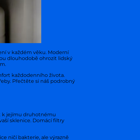
lení v každém věku. Moderní
ou dlouhodobě ohrozit lidský
ím.
fort každodenního života.
řeby. Přečtěte si náš podrobný
ít k jejímu druhotnému
aší sklenice. Domácí filtry
e ničí bakterie, ale výrazně