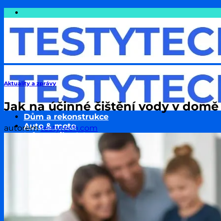
Přeskočit
na
obsah
Aktuality a zprávy
Jak na účinné čištění vody v domě 
Dům a rekonstrukce
Auto & moto
autorem
testytech.com
Informatika & Internet
Cestování
Finance a Peníze
Podnikání & Technologie
Pojištění
Sport
Zdraví a wellness
Životní styl
Zvířata & jejich chov
Rodina a děti