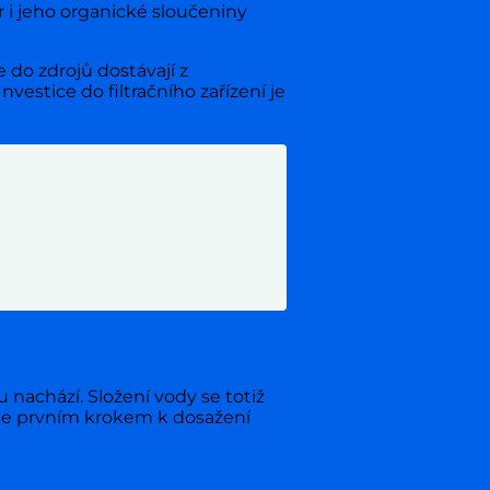
r i jeho organické sloučeniny
do zdrojů dostávají z
vestice do filtračního zařízení je
 nachází. Složení vody se totiž
ů je prvním krokem k dosažení