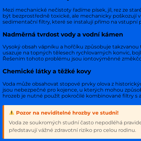
Mezi mechanické nečistoty řadíme písek, jíl, rez ze star
být bezprostředně toxické, ale mechanicky poškozují ven
sedimentační filtry, které se instalují přímo na vstupní
Nadměrná tvrdost vody a vodní kámen
Vysoký obsah vápníku a hořčíku způsobuje takzvanou 
usazuje na topných tělesech rychlovarných konvic, bojle
Řešením tohoto problému jsou iontovýměnné změkčovač
Chemické látky a těžké kovy
Voda může obsahovat stopové prvky olova z historickýc
jsou nebezpečné pro kojence, u kterých mohou způsobi
hrozeb je nutné použít pokročilé kombinované filtry 
Pozor na neviditelné hrozby ve studni!
Voda ze soukromých studní často nepodléhá pravidel
představují vážné zdravotní riziko pro celou rodinu.