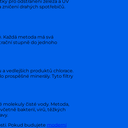
tky pro odstranění železa a UV
a zničení drahých spotřebičů.
omě. Každá metoda má svá
iltrační stupně do jednoho
u a vedlejších produktů chlorace.
lo prospěšné minerály. Tyto filtry
 molekuly čisté vody. Metoda,
četně bakterií, virů, těžkých
avy.
osti. Pokud budujete
moderní