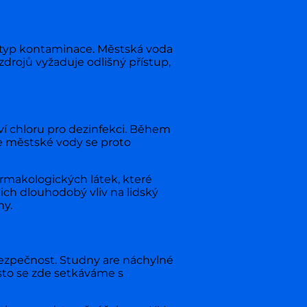
e typ kontaminace. Městská voda
zdrojů vyžaduje odlišný přístup,
ví chloru pro dezinfekci. Během
ce městské vody se proto
makologických látek, které
jich dlouhodobý vliv na lidský
ny.
 bezpečnost. Studny are náchylné
sto se zde setkáváme s