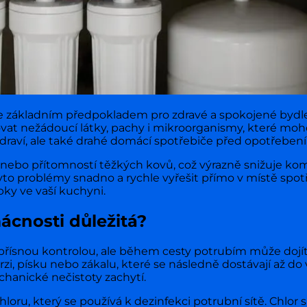
 je základním předpokladem pro zdravé a spokojené byd
at nežádoucí látky, pachy i mikroorganismy, které moh
 zdraví, ale také drahé domácí spotřebiče před opotřeben
nebo přítomností těžkých kovů, což výrazně snižuje kom
tyto problémy snadno a rychle vyřešit přímo v místě spot
pky ve vaší kuchyni.
mácnosti důležitá?
d přísnou kontrolou, ale během cesty potrubím může doj
zi, písku nebo zákalu, které se následně dostávají až do v
echanické nečistoty zachytí.
u, který se používá k dezinfekci potrubní sítě. Chlor sic