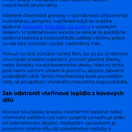
nepotřísnili okolní rámy.
Některé chemické procesy v domácnosti připomínají
kulinářskou alchymii, například když se snažíte
správně
rozpustit čokoládu na polevu
s vysokým
leskem. U odstraňování lepidla ze skla je to podobné;
správná teplota a rozpouštědlo udělají většinu práce
za vás bez nutnosti vyvíjet nadměrný tlak.
Pokud na skle zůstane tenký film, lze jej po změkčení
chemikálií snadno odstranit pomocí ploché žiletky
nebo škrabky na sklokeramické desky. Nástroj držte
pod velmi ostrým úhlem k povrchu, abyste zabránili
poškrábání skla. Tento mechanický krok provádějte
vždy až po aplikaci vhodného tekutého rozpouštědla.
Jak odstranit vteřinové lepidlo z kovových
dílů
Kovové součástky snesou i extrémní tepelné nebo
chemické zatížení, což nám výrazně usnadňuje práci
při odstraňování zbytků. Nejlepším způsobem je
ponoření celého dílu do uzavíratelné nádoby s