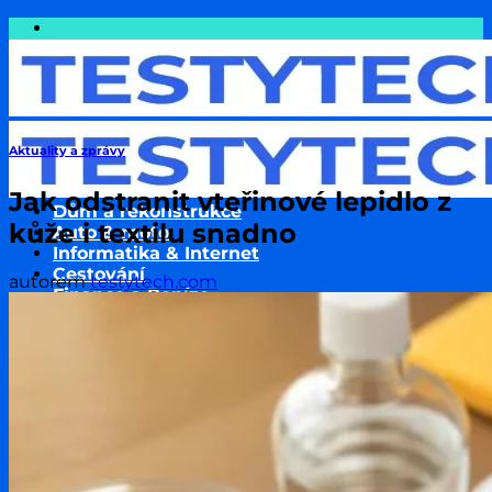
Přeskočit
na
obsah
Aktuality a zprávy
Jak odstranit vteřinové lepidlo z
Dům a rekonstrukce
kůže i textilu snadno
Auto & moto
Informatika & Internet
Cestování
autorem
testytech.com
Finance a Peníze
Podnikání & Technologie
Pojištění
Sport
Zdraví a wellness
Životní styl
Zvířata & jejich chov
Rodina a děti
Testování produktů
Aktuality & zprávy