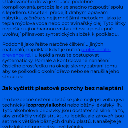
U lakovaného dřeva je situace podobně
komplikovaná, protože lak se snadno rozpouští spolu
s lepidlem. Chcete-li předejít drahým opravám
nábytku, začněte s nejjemnějšími metodami, jako je
teplá mýdlová voda nebo potravinářský olej. Tyto látky
nepoškozují ochrannou vrstvu dřeva a postupně
uvolňují přilnavost syntetických složek k podkladu.
Podobně jako řešíte náročné čištění u jiných
materiálů, například když je nutná
profesionální
prevence rzi
, i u lepidla musíte postupovat
systematicky. Pomalé a kontrolované nanášení
čisticího prostředku na okraje skvrny zabrání tomu,
aby se poškodilo okolní dřevo nebo se narušila jeho
struktura.
Jak vyčistit plastové povrchy bez naleptání
Pro bezpečné čištění plastů se jako nejlepší volba jeví
technický
izopropylalkohol
nebo běžný lékařský líh.
Tyto alkoholové přípravky jsou dostatečně silné na to,
aby změkčily vnější strukturu lepidla, ale zároveň jsou
šetrné k většině běžných druhů plastů. Nanášejte je
vždy lokálně pomocí vatové tyčinky.