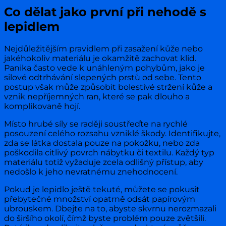
Co dělat jako první při nehodě s
lepidlem
Nejdůležitějším pravidlem při zasažení kůže nebo
jakéhokoliv materiálu je okamžitě zachovat klid.
Panika často vede k unáhleným pohybům, jako je
silové odtrhávání slepených prstů od sebe. Tento
postup však může způsobit bolestivé stržení kůže a
vznik nepříjemných ran, které se pak dlouho a
komplikovaně hojí.
Místo hrubé síly se raději soustřeďte na rychlé
posouzení celého rozsahu vzniklé škody. Identifikujte,
zda se látka dostala pouze na pokožku, nebo zda
poškodila citlivý povrch nábytku či textilu. Každý typ
materiálu totiž vyžaduje zcela odlišný přístup, aby
nedošlo k jeho nevratnému znehodnocení.
Pokud je lepidlo ještě tekuté, můžete se pokusit
přebytečné množství opatrně odsát papírovým
ubrouskem. Dbejte na to, abyste skvrnu nerozmazali
do širšího okolí, čímž byste problém pouze zvětšili.