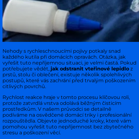
Nehody s rychleschnoucími pojivy potkaly snad
každého kutila při domácích opravách. Otázka, jak
vyřešit tuto nepříjemnou situaci, je velmi častá. Pokud
potřebujete vědět,
jak odstranit vteřinové lepidlo
z
prstů, stolu či oblečení, existuje několik spolehlivých
postupů, které vás zachrání před trvalým poškozením
citlivých povrchů.
Rychlost reakce hraje v tomto procesu klíčovou roli,
protože zatvrdlá vrstva odolává běžným čisticím
prostředkům. V našem průvodci se detailně
podíváme na osvědčené domácí triky i profesionální
rozpouštědla. Objevte jednoduché kroky, které vám
pomohou vyřešit tuto nepříjemnost bez zbytečného
stresu a poškození věcí.