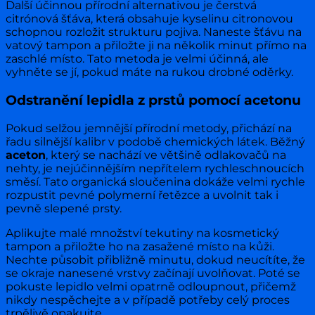
Další účinnou přírodní alternativou je čerstvá
citrónová šťáva, která obsahuje kyselinu citronovou
schopnou rozložit strukturu pojiva. Naneste šťávu na
vatový tampon a přiložte ji na několik minut přímo na
zaschlé místo. Tato metoda je velmi účinná, ale
vyhněte se jí, pokud máte na rukou drobné oděrky.
Odstranění lepidla z prstů pomocí acetonu
Pokud selžou jemnější přírodní metody, přichází na
řadu silnější kalibr v podobě chemických látek. Běžný
aceton
, který se nachází ve většině odlakovačů na
nehty, je nejúčinnějším nepřítelem rychleschnoucích
směsí. Tato organická sloučenina dokáže velmi rychle
rozpustit pevné polymerní řetězce a uvolnit tak i
pevně slepené prsty.
Aplikujte malé množství tekutiny na kosmetický
tampon a přiložte ho na zasažené místo na kůži.
Nechte působit přibližně minutu, dokud neucítíte, že
se okraje nanesené vrstvy začínají uvolňovat. Poté se
pokuste lepidlo velmi opatrně odloupnout, přičemž
nikdy nespěchejte a v případě potřeby celý proces
trpělivě opakujte.