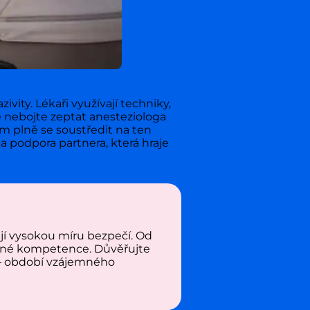
ity. Lékaři využívají techniky,
se nebojte zeptat anesteziologa
m plně se soustředit na ten
a podpora partnera, která hraje
ují vysokou míru bezpečí. Od
ělené kompetence. Důvěřujte
bí – období vzájemného