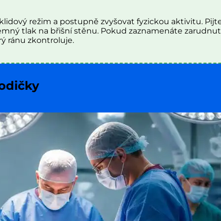
klidový režim a postupně zvyšovat fyzickou aktivitu. Pijt
jemný tlak na břišní stěnu. Pokud zaznamenáte zarudnut
ý ránu zkontroluje.
odičky