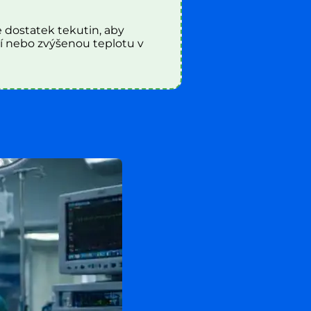
e dostatek tekutin, aby
í nebo zvýšenou teplotu v