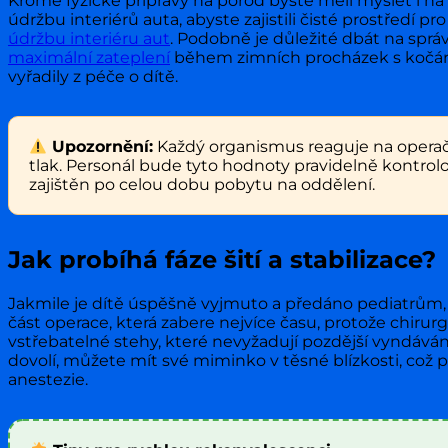
Kromě fyzické přípravy na porod byste měli myslet i n
údržbu interiérů auta, abyste zajistili čisté prostředí 
údržbu interiéru aut
. Podobně je důležité dbát na správ
maximální zateplení
během zimních procházek s kočárk
vyřadily z péče o dítě.
Upozornění:
Každý organismus reaguje na operační
tlak. Personál bude tyto hodnoty pravidelně kontrolo
zajištěn po celou dobu pobytu na oddělení.
Jak probíhá fáze šití a stabilizace?
Jakmile je dítě úspěšně vyjmuto a předáno pediatrům, př
část operace, která zabere nejvíce času, protože chirurg 
vstřebatelné stehy, které nevyžadují pozdější vyndávání,
dovolí, můžete mít své miminko v těsné blízkosti, což
anestezie.