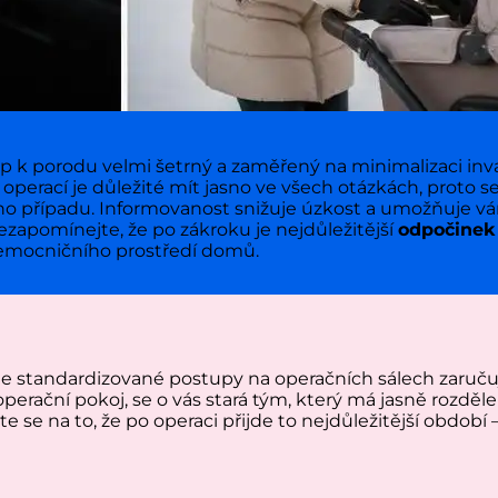
k porodu velmi šetrný a zaměřený na minimalizaci invaziv
ed operací je důležité mít jasno ve všech otázkách, proto 
o případu. Informovanost snižuje úzkost a umožňuje vá
ezapomínejte, že po zákroku je nejdůležitější
odpočinek
 nemocničního prostředí domů.
, ale standardizované postupy na operačních sálech zaruč
perační pokoj, se o vás stará tým, který má jasně rozd
vte se na to, že po operaci přijde to nejdůležitější obdo