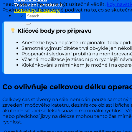
neobvyklé potíže, může být užitečné vědět,
kdy navští
Testování produktů
Pojďme se nyní podrobně podívat na to, co se skutečně
Aktuality & zprávy
Klíčové body pro přípravu
Anestezie bývá nejčastěji regionální, tedy epidu
Samotné vyjmutí dítěte trvá obvykle jen někol
Pooperační sledování probíhá na monitorované
Včasná mobilizace je zásadní pro rychlejší návr
Klokánkování s miminkem je možné i na opera
Co ovlivňuje celkovou délku opera
Celkový čas strávený na sále není dán pouze samotným c
zavedení močového katetru, dezinfekce oblasti břicha a
akutních situací se lékaři snaží o maximální rychlost. V
nebo předchozí jizvy na děloze mohou tento čas mírně
rychlost.