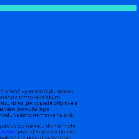
irozeně vyvolává řadu otázek.
jeného s tímto lékařským
ou rizika, jak vypadá příprava a
ku
vám pomůže lépe
íchodu vašeho miminka na svět.
byste se po návratu domů mohli
provoz
, pokud řešíte technické
ály těla, a pokud byste řešili