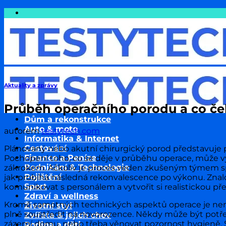
Přeskočit
na
obsah
Aktuality a zprávy
Průběh operačního porodu a co če
Dům a rekonstrukce
Auto & moto
autorem
testytech.com
Informatika & Internet
Cestování
Plánovaný nebo akutní chirurgický porod představuje
Finance a Peníze
Pochopení toho, co se děje v průběhu operace, může v
Podnikání & Technologie
zákrokem. Ačkoliv je proces veden zkušeným týmem speci
Pojištění
jak probíhá následná rekonvalescence po výkonu. Znal
Sport
komunikovat s personálem a vytvořit si realistickou 
Zdraví a wellness
Kromě samotných technických aspektů operace je neméně
Životní styl
plně soustředit na novorozence. Někdy může být potř
Zvířata & jejich chov
zázemí domu, nebo třeba věnovat pozornost hygieně. Stej
Rodina a děti