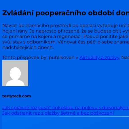
Zvládání pooperačního období do
Návrat do domácího prostředí po operaci vyžaduje urči
hojení rány. Je naprosto přirozené, že se budete cítit
se primárně na kojení a regeneraci. Pokud pocítíte jak
svůj stav s odborníkem. Věnovat čas péči o sebe znamen
nadcházejících dnech.
Tento příspěvek byl publikován v
Aktuality a zprávy
. Na
testytech.com
Jak správně rozpustit čokoládu na polevu s dokonalý
Jak odstranit rez z dlažby šetrně a bez poškození