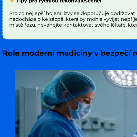
Tipy pro rychlou rekonvalescenci
Pro co nejlepší hojení jizvy se doporučuje dodržovat 
nedocházelo ke zácpě, která by mohla vyvíjet nepří
místě řezu, neváhejte kontaktovat svého lékaře, kter
Role moderní medicíny v bezpečí r