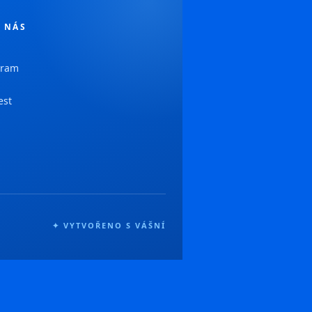
 NÁS
gram
est
✦ VYTVOŘENO S VÁŠNÍ