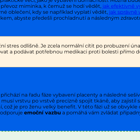
a praktické věci, jako je vybavení domácnosti. Možná bu
pro převoz miminka, k čemuž se hodí vědět,
jak efektivně v
né oblečení, kdy se například vyplatí vědět,
jak správně
em, abyste předešli prochladnutí a následným zdravot
 stres odlišně. Je zcela normální cítit po probuzení ún
vat a podávat potřebnou medikaci proti bolesti přímo do 
ichází na řadu fáze vybavení placenty a následné sešíván
musí vrstvu po vrstvě precizně spojit tkáně, aby zajistil 
 což je pro ženu velký benefit. V této fázi už se obvykle 
 podporuje
emoční vazbu
a pomáhá vám zvládat případn