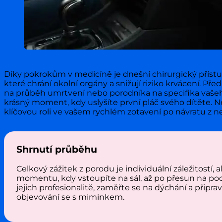
Díky pokrokům v medicíně je dnešní chirurgický přístup 
které chrání okolní orgány a snižují riziko krvácení. Př
na průběh umrtvení nebo porodníka na specifika vašeh
krásný moment, kdy uslyšíte první pláč svého dítěte. N
klíčovou roli ve vašem rychlém zotavení po návratu z
Shrnutí průběhu
Celkový zážitek z porodu je individuální záležitostí
momentu, kdy vstoupíte na sál, až po přesun na poo
jejich profesionalitě, zaměřte se na dýchání a připra
objevování se s miminkem.