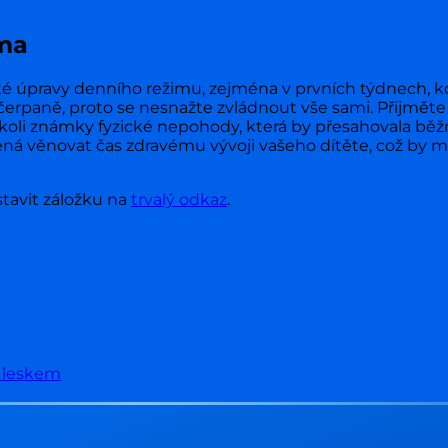
ma
té úpravy denního režimu, zejména v prvních týdnech, k
 vyčerpaně, proto se nesnažte zvládnout vše sami. Přijmě
ékoli známky fyzické nepohody, která by přesahovala běž
á věnovat čas zdravému vývoji vašeho dítěte, což by mělo
stavit záložku na
trvalý odkaz
.
m leskem