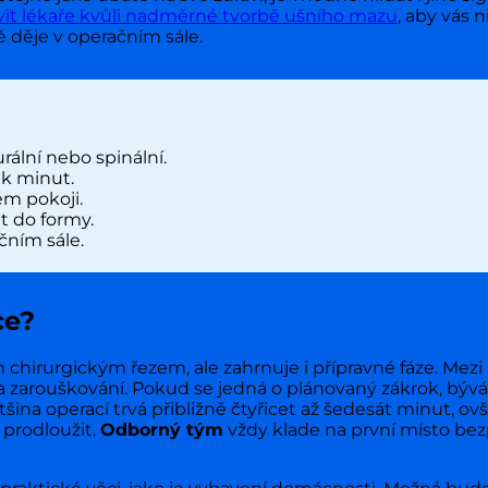
vit lékaře kvůli nadměrné tvorbě ušního mazu
, aby vás 
 děje v operačním sále.
rální nebo spinální.
ik minut.
m pokoji.
at do formy.
čním sále.
ce?
hirurgickým řezem, ale zahrnuje i přípravné fáze. Mezi 
 zarouškování. Pokud se jedná o plánovaný zákrok, bývá 
ětšina operací trvá přibližně čtyřicet až šedesát minut, 
 prodloužit.
Odborný tým
vždy klade na první místo bezp