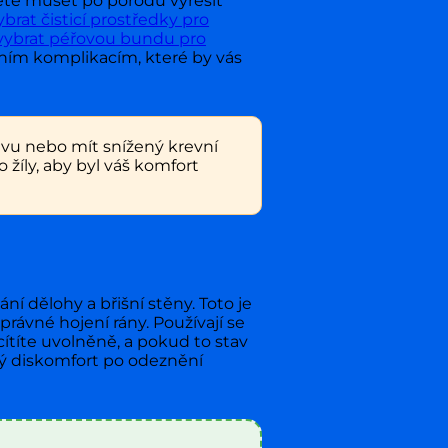
dete muset po porodu vyřešit
ybrat čisticí prostředky pro
 vybrat péřovou bundu pro
ním komplikacím, které by vás
avu nebo mít snížený krevní
žíly, aby byl váš komfort
í dělohy a břišní stěny. Toto je
správné hojení rány. Používají se
cítíte uvolněně, a pokud to stav
ý diskomfort po odeznění