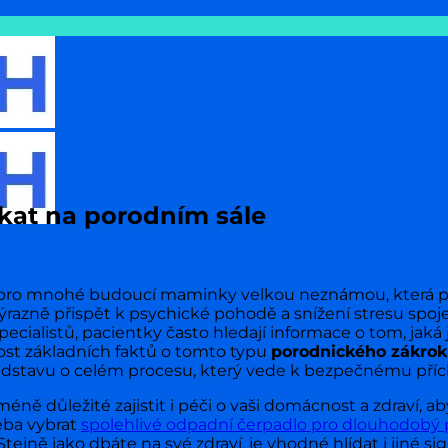
kat na porodním sále
 pro mnohé budoucí maminky velkou neznámou, která př
ýrazně přispět k psychické pohodě a snížení stresu spo
alistů, pacientky často hledají informace o tom, jaká js
ost základních faktů o tomto typu
porodnického zákro
představu o celém procesu, který vede k bezpečnému př
 důležité zajistit i péči o vaši domácnost a zdraví, a
eba vybrat
spolehlivé odpadní čerpadlo pro dlouhodobý 
ně jako dbáte na své zdraví, je vhodné hlídat i jiné sign