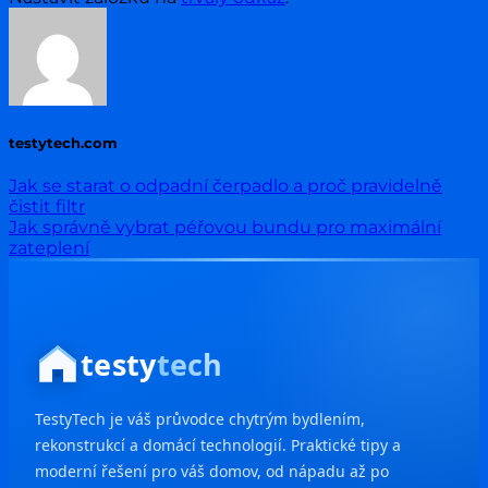
testytech.com
Jak se starat o odpadní čerpadlo a proč pravidelně
čistit filtr
Jak správně vybrat péřovou bundu pro maximální
zateplení
testy
tech
TestyTech je váš průvodce chytrým bydlením,
rekonstrukcí a domácí technologií. Praktické tipy a
moderní řešení pro váš domov, od nápadu až po