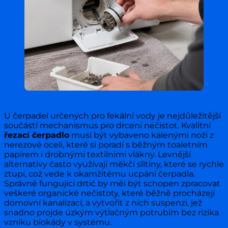
U čerpadel určených pro fekální vody je nejdůležitější
součástí mechanismus pro drcení nečistot. Kvalitní
řezací čerpadlo
musí být vybaveno kalenými noži z
nerezové oceli, které si poradí s běžným toaletním
papírem i drobnými textilními vlákny. Levnější
alternativy často využívají měkčí slitiny, které se rychle
ztupí, což vede k okamžitému ucpání čerpadla.
Správně fungující drtič by měl být schopen zpracovat
veškeré organické nečistoty, které běžně procházejí
domovní kanalizací, a vytvořit z nich suspenzi, jež
snadno projde úzkým výtlačným potrubím bez rizika
vzniku blokády v systému.