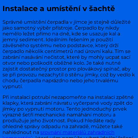
Instalace a umístění v šachtě
Správné umístění čerpadla v jímce je stejně důležité
jako samotný výběr přístroje. Čerpadlo by nikdy
nemělo ležet přímo na dně, kde se usazuje kal a
jemný sediment. Ideálním řešením je použití
závěsného systému nebo podstavce, který drží
čerpadlo několik centimetrů nad úrovní kalu. Tím se
zabrání nasávání nečistot, které by mohly ucpat sací
otvor nebo poškodit oběžné kolo. Je také nutné
zajistit dostatečný prostor pro plovákový spínač, aby
se při provozu nezachytil o stěnu jímky, což by vedlo k
chodu čerpadla naprázdno nebo jeho trvalému
vypnutí.
Při instalaci potrubí nezapomeňte na instalaci zpětné
klapky, která zabrání návratu vyčerpané vody zpět do
jímky po vypnutí motoru. Tento jednoduchý prvek
výrazně šetří mechanické namáhání motoru a
prodlužuje jeho životnost. Pokud hledáte rady
ohledně správy odpadu na zahradě, můžete také
nahlédnout na
srovnání materiálů zahradních