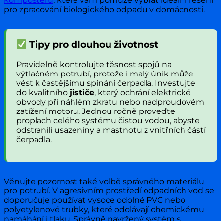
kompostérů
, které vám pomůže vybrat ideální řešení
pro zpracování biologického odpadu v domácnosti.
Tipy pro dlouhou životnost
Pravidelně kontrolujte těsnost spojů na
výtlačném potrubí, protože i malý únik může
vést k častějšímu spínání čerpadla. Investujte
do kvalitního
jističe
, který ochrání elektrické
obvody při náhlém zkratu nebo nadproudovém
zatížení motoru. Jednou ročně proveďte
proplach celého systému čistou vodou, abyste
odstranili usazeniny a mastnotu z vnitřních částí
čerpadla.
Věnujte pozornost také volbě správného materiálu
pro potrubí. V agresivním prostředí odpadních vod se
doporučuje používat vysoce odolné PVC nebo
polyetylenové trubky, které odolávají chemickému
namáhání i tlaku. Správně navržený systém s