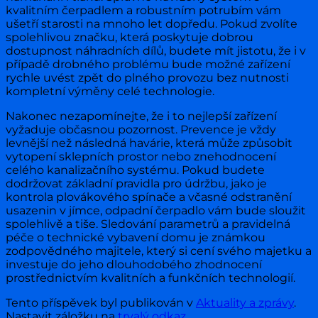
kvalitním čerpadlem a robustním potrubím vám
ušetří starosti na mnoho let dopředu. Pokud zvolíte
spolehlivou značku, která poskytuje dobrou
dostupnost náhradních dílů, budete mít jistotu, že i v
případě drobného problému bude možné zařízení
rychle uvést zpět do plného provozu bez nutnosti
kompletní výměny celé technologie.
Nakonec nezapomínejte, že i to nejlepší zařízení
vyžaduje občasnou pozornost. Prevence je vždy
levnější než následná havárie, která může způsobit
vytopení sklepních prostor nebo znehodnocení
celého kanalizačního systému. Pokud budete
dodržovat základní pravidla pro údržbu, jako je
kontrola plovákového spínače a včasné odstranění
usazenin v jímce, odpadní čerpadlo vám bude sloužit
spolehlivě a tiše. Sledování parametrů a pravidelná
péče o technické vybavení domu je známkou
zodpovědného majitele, který si cení svého majetku a
investuje do jeho dlouhodobého zhodnocení
prostřednictvím kvalitních a funkčních technologií.
Tento příspěvek byl publikován v
Aktuality a zprávy
.
Nastavit záložku na
trvalý odkaz
.