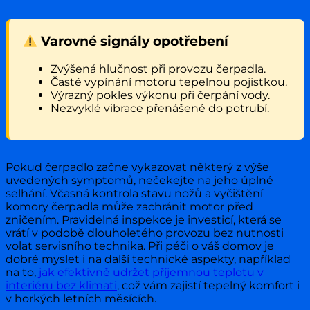
Varovné signály opotřebení
Zvýšená hlučnost při provozu čerpadla.
Časté vypínání motoru tepelnou pojistkou.
Výrazný pokles výkonu při čerpání vody.
Nezvyklé vibrace přenášené do potrubí.
Pokud čerpadlo začne vykazovat některý z výše
uvedených symptomů, nečekejte na jeho úplné
selhání. Včasná kontrola stavu nožů a vyčištění
komory čerpadla může zachránit motor před
zničením. Pravidelná inspekce je investicí, která se
vrátí v podobě dlouholetého provozu bez nutnosti
volat servisního technika. Při péči o váš domov je
dobré myslet i na další technické aspekty, například
na to,
jak efektivně udržet příjemnou teplotu v
interiéru bez klimati
, což vám zajistí tepelný komfort i
v horkých letních měsících.