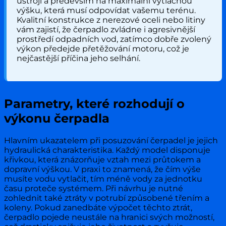
ústrojí a především na maximální výtlačnou
výšku, která musí odpovídat vašemu terénu.
Kvalitní konstrukce z nerezové oceli nebo litiny
vám zajistí, že čerpadlo zvládne i agresivnější
prostředí odpadních vod, zatímco dobře zvolený
výkon předejde přetěžování motoru, což je
nejčastější příčina jeho selhání.
Parametry, které rozhodují o
výkonu čerpadla
Hlavním ukazatelem při posuzování čerpadel je jejich
hydraulická charakteristika. Každý model disponuje
křivkou, která znázorňuje vztah mezi průtokem a
dopravní výškou. V praxi to znamená, že čím výše
musíte vodu vytlačit, tím méně vody za jednotku
času proteče systémem. Při návrhu je nutné
zohlednit také ztráty v potrubí způsobené třením a
koleny. Pokud zanedbáte výpočet těchto ztrát,
čerpadlo pojede neustále na hranici svých možností,