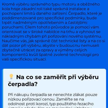
Kromě výběru správného typu motoru a oběžného
kola hraje zásadní roli také správná instalace a
pochopení limitů daného zařízení. Čerpadlo, které je
poddimenzované pro specifické podmínky, bude
trpět nadměrným opotřebením a častějšími
poruchami. Cílem tohoto průvodce je pomoci vám
orientovat se v široké nabídce na trhu a vyhnout se
nákladným chybám při pořizování nového systému.
Naučíme vás, jak správně číst technické listy a na co si
dát pozor při výběru, abyste v budoucnu nemuseli
zbytečně utrácet za opravy a výměny celých
komponentů kvůli špatně zvolené technologii pro
vaši specifickou situaci.
Na co se zaměřit při výběru
čerpadla?
Při nákupu čerpadla se nenechte zlákat pouze
nízkou pořizovací cenou. Zaměřte se na
odolnost proti korozi, typ použitého řezacího