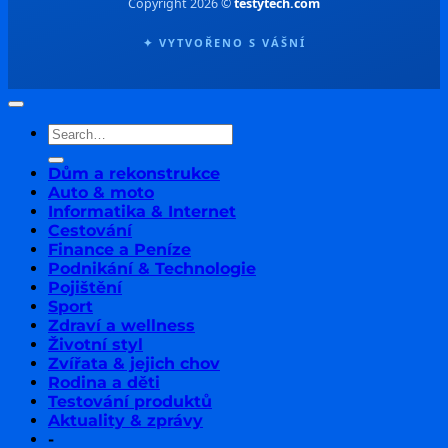
Copyright 2026 ©
testytech.com
✦ VYTVOŘENO S VÁŠNÍ
Dům a rekonstrukce
Auto & moto
Informatika & Internet
Cestování
Finance a Peníze
Podnikání & Technologie
Pojištění
Sport
Zdraví a wellness
Životní styl
Zvířata & jejich chov
Rodina a děti
Testování produktů
Aktuality & zprávy
-