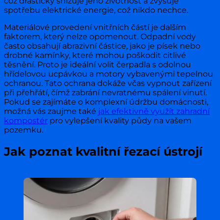
což drasticky snižuje jeho životnost a zvyšuje
spotřebu elektrické energie, což nikdo nechce.
Materiálové provedení vnitřních částí je dalším
faktorem, který nelze opomenout. Odpadní vody
často obsahují abrazivní částice, jako je písek nebo
drobné kamínky, které mohou poškodit citlivé
těsnění. Proto je ideální volit čerpadla s odolnou
hřídelovou ucpávkou a motory vybavenými tepelnou
ochranou. Tato ochrana dokáže včas vypnout zařízení
při přehřátí, čímž zabrání nevratnému spálení vinutí.
Pokud se zajímáte o komplexní údržbu domácnosti,
možná vás zaujme také
jak efektivně využít zahradní
kompostér
pro vylepšení kvality půdy na vašem
pozemku.
Jak poznat kvalitní řezací ústrojí