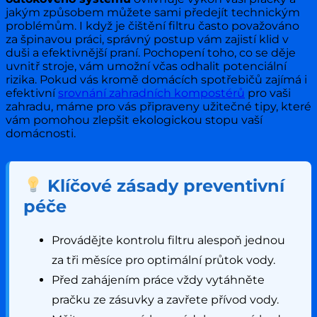
jakým způsobem můžete sami předejít technickým
problémům. I když je čištění filtru často považováno
za špinavou práci, správný postup vám zajistí klid v
duši a efektivnější praní. Pochopení toho, co se děje
uvnitř stroje, vám umožní včas odhalit potenciální
rizika. Pokud vás kromě domácích spotřebičů zajímá i
efektivní
srovnání zahradních kompostérů
pro vaši
zahradu, máme pro vás připraveny užitečné tipy, které
vám pomohou zlepšit ekologickou stopu vaší
domácnosti.
Klíčové zásady preventivní
péče
Provádějte kontrolu filtru alespoň jednou
za tři měsíce pro optimální průtok vody.
Před zahájením práce vždy vytáhněte
pračku ze zásuvky a zavřete přívod vody.