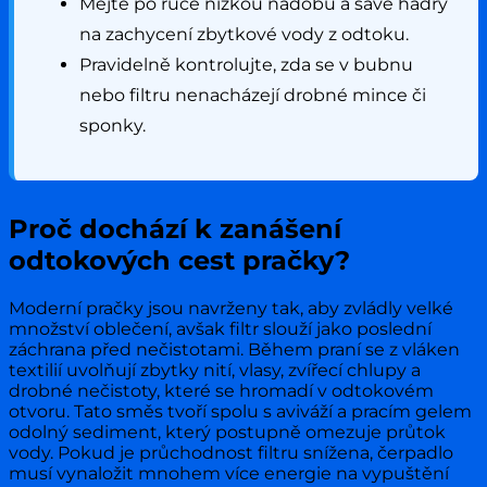
Mějte po ruce nízkou nádobu a savé hadry
na zachycení zbytkové vody z odtoku.
Pravidelně kontrolujte, zda se v bubnu
nebo filtru nenacházejí drobné mince či
sponky.
Proč dochází k zanášení
odtokových cest pračky?
Moderní pračky jsou navrženy tak, aby zvládly velké
množství oblečení, avšak filtr slouží jako poslední
záchrana před nečistotami. Během praní se z vláken
textilií uvolňují zbytky nití, vlasy, zvířecí chlupy a
drobné nečistoty, které se hromadí v odtokovém
otvoru. Tato směs tvoří spolu s aviváží a pracím gelem
odolný sediment, který postupně omezuje průtok
vody. Pokud je průchodnost filtru snížena, čerpadlo
musí vynaložit mnohem více energie na vypuštění