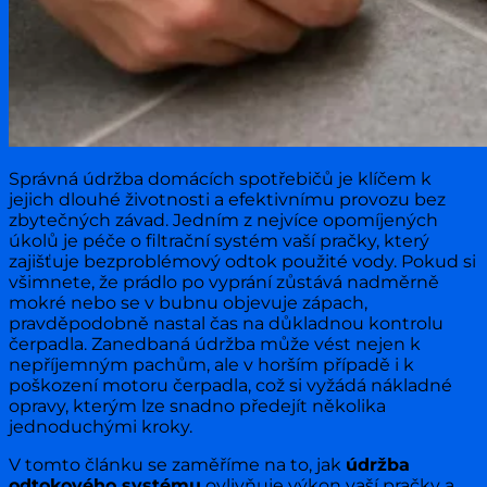
Správná údržba domácích spotřebičů je klíčem k
jejich dlouhé životnosti a efektivnímu provozu bez
zbytečných závad. Jedním z nejvíce opomíjených
úkolů je péče o filtrační systém vaší pračky, který
zajišťuje bezproblémový odtok použité vody. Pokud si
všimnete, že prádlo po vyprání zůstává nadměrně
mokré nebo se v bubnu objevuje zápach,
pravděpodobně nastal čas na důkladnou kontrolu
čerpadla. Zanedbaná údržba může vést nejen k
nepříjemným pachům, ale v horším případě i k
poškození motoru čerpadla, což si vyžádá nákladné
opravy, kterým lze snadno předejít několika
jednoduchými kroky.
V tomto článku se zaměříme na to, jak
údržba
odtokového systému
ovlivňuje výkon vaší pračky a