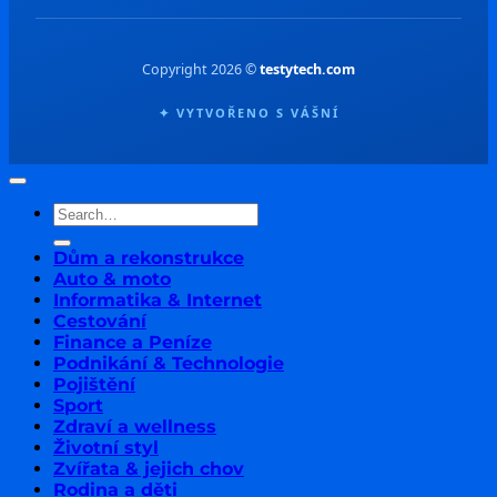
Copyright 2026 ©
testytech.com
✦ VYTVOŘENO S VÁŠNÍ
Dům a rekonstrukce
Auto & moto
Informatika & Internet
Cestování
Finance a Peníze
Podnikání & Technologie
Pojištění
Sport
Zdraví a wellness
Životní styl
Zvířata & jejich chov
Rodina a děti