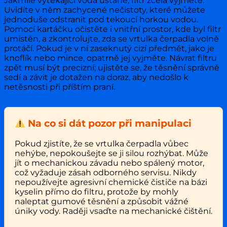
Jakmile vytékající voda ustane, filtr zcela vyjměte.
Uvidíte v něm zachycené nečistoty, které můžete
jednoduše odstranit pod tekoucí horkou vodou.
Pomocí kartáčku očistěte i vnitřní prostor, kde byl filtr
umístěn, a zkontrolujte, zda se vrtulka čerpadla volně
protáčí. Pokud je v ní zaseknutý cizí předmět, jako je
knoflík nebo mince, opatrně jej vyjměte. Návrat filtru
zpět musí být precizní; ujistěte se, že těsnění správně
sedí a závit je dotažen na doraz, aby nedošlo k
netěsnosti při příštím praní.
Na co si dát pozor při manipulaci
Pokud zjistíte, že se vrtulka čerpadla vůbec
nehýbe, nepokoušejte se ji silou rozhýbat. Může
jít o mechanickou závadu nebo spálený motor,
což vyžaduje zásah odborného servisu. Nikdy
nepoužívejte agresivní chemické čističe na bázi
kyselin přímo do filtru, protože by mohly
naleptat gumové těsnění a způsobit vážné
úniky vody. Raději vsaďte na mechanické čištění.