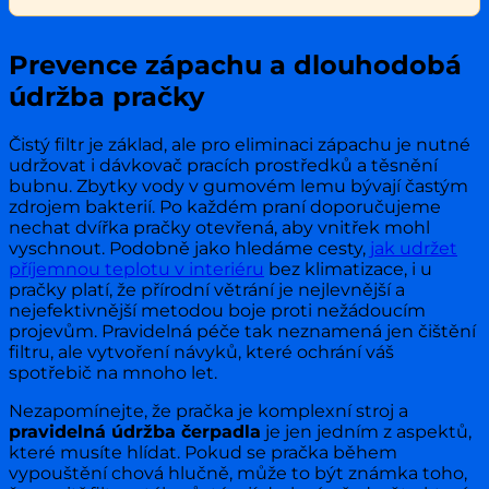
Prevence zápachu a dlouhodobá
údržba pračky
Čistý filtr je základ, ale pro eliminaci zápachu je nutné
udržovat i dávkovač pracích prostředků a těsnění
bubnu. Zbytky vody v gumovém lemu bývají častým
zdrojem bakterií. Po každém praní doporučujeme
nechat dvířka pračky otevřená, aby vnitřek mohl
vyschnout. Podobně jako hledáme cesty,
jak udržet
příjemnou teplotu v interiéru
bez klimatizace, i u
pračky platí, že přírodní větrání je nejlevnější a
nejefektivnější metodou boje proti nežádoucím
projevům. Pravidelná péče tak neznamená jen čištění
filtru, ale vytvoření návyků, které ochrání váš
spotřebič na mnoho let.
Nezapomínejte, že pračka je komplexní stroj a
pravidelná údržba čerpadla
je jen jedním z aspektů,
které musíte hlídat. Pokud se pračka během
vypouštění chová hlučně, může to být známka toho,