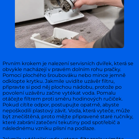
Prvním krokem je nalezení servisních dvířek, která se
obvykle nacházejí v pravém dolním rohu pračky.
Pomocí plochého šroubováku nebo mince jemně
odklopte krytku. Jakmile uvidíte uzávěr filtru,
připravte si pod něj plochou nádobu, protože po
povolení uzávěru začne vytékat voda. Pomalu
otáčejte filtrem proti směru hodinových ručiček.
Pokud cítíte odpor, postupujte opatrně, abyste
nepoškodili plastový závit. Voda, která vyteče, může
být znečištěná, proto mějte připravené staré ručníky,
které zabrání zatečení tekutiny pod spotřebič a
následnému vzniku plísní na podlaze.