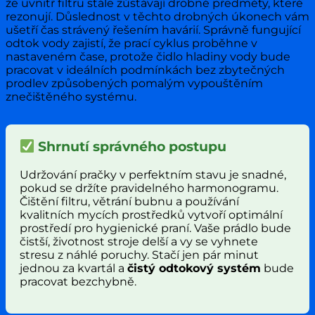
že uvnitř filtru stále zůstávají drobné předměty, které
rezonují. Důslednost v těchto drobných úkonech vám
ušetří čas strávený řešením havárií. Správně fungující
odtok vody zajistí, že prací cyklus proběhne v
nastaveném čase, protože čidlo hladiny vody bude
pracovat v ideálních podmínkách bez zbytečných
prodlev způsobených pomalým vypouštěním
znečištěného systému.
Shrnutí správného postupu
Udržování pračky v perfektním stavu je snadné,
pokud se držíte pravidelného harmonogramu.
Čištění filtru, větrání bubnu a používání
kvalitních mycích prostředků vytvoří optimální
prostředí pro hygienické praní. Vaše prádlo bude
čistší, životnost stroje delší a vy se vyhnete
stresu z náhlé poruchy. Stačí jen pár minut
jednou za kvartál a
čistý odtokový systém
bude
pracovat bezchybně.