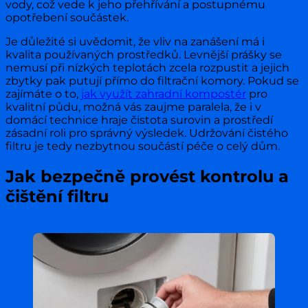
vody, což vede k jeho přehřívání a postupnému
opotřebení součástek.
Je důležité si uvědomit, že vliv na zanášení má i
kvalita používaných prostředků. Levnější prášky se
nemusí při nízkých teplotách zcela rozpustit a jejich
zbytky pak putují přímo do filtrační komory. Pokud se
zajímáte o to,
jak využít zahradní kompostér
pro
kvalitní půdu, možná vás zaujme paralela, že i v
domácí technice hraje čistota surovin a prostředí
zásadní roli pro správný výsledek. Udržování čistého
filtru je tedy nezbytnou součástí péče o celý dům.
Jak bezpečně provést kontrolu a
čištění filtru