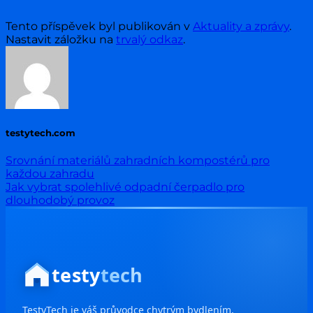
Tento příspěvek byl publikován v
Aktuality a zprávy
.
Nastavit záložku na
trvalý odkaz
.
testytech.com
Srovnání materiálů zahradních kompostérů pro
každou zahradu
Jak vybrat spolehlivé odpadní čerpadlo pro
dlouhodobý provoz
testy
tech
TestyTech je váš průvodce chytrým bydlením,