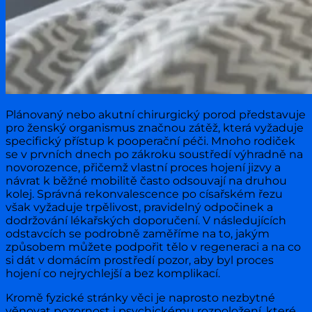
Plánovaný nebo akutní chirurgický porod představuje
pro ženský organismus značnou zátěž, která vyžaduje
specifický přístup k pooperační péči. Mnoho rodiček
se v prvních dnech po zákroku soustředí výhradně na
novorozence, přičemž vlastní proces hojení jizvy a
návrat k běžné mobilitě často odsouvají na druhou
kolej. Správná rekonvalescence po císařském řezu
však vyžaduje trpělivost, pravidelný odpočinek a
dodržování lékařských doporučení. V následujících
odstavcích se podrobně zaměříme na to, jakým
způsobem můžete podpořit tělo v regeneraci a na co
si dát v domácím prostředí pozor, aby byl proces
hojení co nejrychlejší a bez komplikací.
Kromě fyzické stránky věci je naprosto nezbytné
věnovat pozornost i psychickému rozpoložení, které