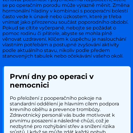
se po operačním porodu může výrazně měnit. Změna
hormonální hladiny v kombinaci s pooperační bolestí
často vede k únavě nebo úzkostem, které je třeba
vnímat jako přirozenou součást poporodního období.
Pokud se cítíte vyčerpaně, nebojte se požádat o
pomoc rodinu či přátele, abyste se mohla plně
věnovat uzdravení. Klíčem k úspěchu je naslouchání
vlastním potřebám a postupné zvyšování aktivity
podle aktuálního stavu, nikoliv podle předem
stanovených tabulek nebo očekávání vašeho okolí.
První dny po operaci v
nemocnici
Po přeložení z pooperačního pokoje na
standardní oddělení je hlavním cílem podpora
krevního oběhu a prevence trombózy.
Zdravotnický personál vás bude motivovat k
prvnímu posazení a následné chůzi, což je
nezbytné pro rozhýbání střev a snížení rizika
srůstů. I když se může zdát každý pohyb