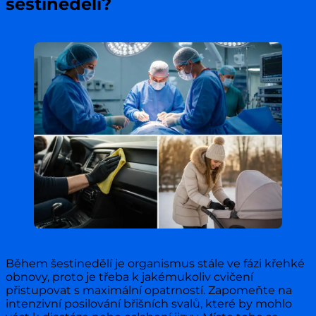
šestinedělí?
Během šestinedělí je organismus stále ve fázi křehké
obnovy, proto je třeba k jakémukoliv cvičení
přistupovat s maximální opatrností. Zapomeňte na
intenzivní posilování břišních svalů, které by mohlo