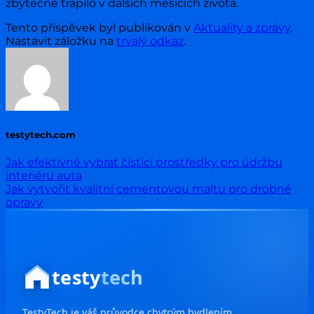
zbytečně trápilo v dalších měsících života.
Tento příspěvek byl publikován v
Aktuality a zprávy
.
Nastavit záložku na
trvalý odkaz
.
testytech.com
Jak efektivně vybrat čisticí prostředky pro údržbu
interiéru auta
Jak vytvořit kvalitní cementovou maltu pro drobné
opravy
testy
tech
TestyTech je váš průvodce chytrým bydlením,