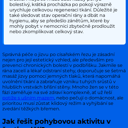
bolestivý, krátká procházka po pokoji výrazně
urychluje celkovou regeneraci tkání. Důležité je
také sledovat stav operační rány a dbát na
hygienu, aby se předešlo zánětům, které by
mohly pobyt v nemocnici zbytečně prodloužit
nebo zkomplikovat celkový stav.
Správná péče o jizvu po císařském řezu je zásadní
nejen pro její estetický vzhled, ale především pro
prevenci chronických bolestí v podbřišku. Jakmile se
rána zacelí a lékař odstraní stehy, doporučuje se šetrná
masáž jizvy pomocí jemných tlaků, která napomáhá
uvolnění tkání a zabraňuje vzniku tuhých srůstů v
hlubších vrstvách břišní stěny. Mnoho žen se v této
fázi zaměřuje na své zdraví komplexně, ať už řeší
potíže s ušním mazem
, nebo pečují o domácnost, ale
prioritou musí zůstat klidový režim a vyhýbání se
zvedání těžkých břemen.
Jak řešit pohybovou aktivitu v