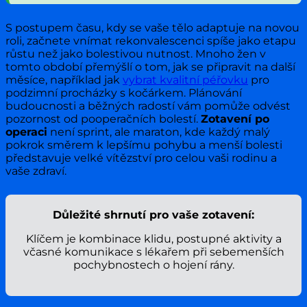
S postupem času, kdy se vaše tělo adaptuje na novou
roli, začnete vnímat rekonvalescenci spíše jako etapu
růstu než jako bolestivou nutnost. Mnoho žen v
tomto období přemýšlí o tom, jak se připravit na další
měsíce, například jak
vybrat kvalitní péřovku
pro
podzimní procházky s kočárkem. Plánování
budoucnosti a běžných radostí vám pomůže odvést
pozornost od pooperačních bolestí.
Zotavení po
operaci
není sprint, ale maraton, kde každý malý
pokrok směrem k lepšímu pohybu a menší bolesti
představuje velké vítězství pro celou vaši rodinu a
vaše zdraví.
Důležité shrnutí pro vaše zotavení:
Klíčem je kombinace klidu, postupné aktivity a
včasné komunikace s lékařem při sebemenších
pochybnostech o hojení rány.