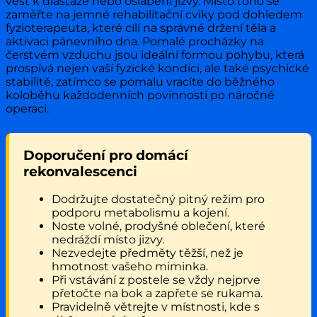
vést k diastáze nebo oslabení jizvy. Místo toho se
zaměřte na jemné rehabilitační cviky pod dohledem
fyzioterapeuta, které cílí na správné držení těla a
aktivaci pánevního dna. Pomalé procházky na
čerstvém vzduchu jsou ideální formou pohybu, která
prospívá nejen vaší fyzické kondici, ale také psychické
stabilitě, zatímco se pomalu vracíte do běžného
koloběhu každodenních povinností po náročné
operaci.
Doporučení pro domácí
rekonvalescenci
Dodržujte dostatečný pitný režim pro
podporu metabolismu a kojení.
Noste volné, prodyšné oblečení, které
nedráždí místo jizvy.
Nezvedejte předměty těžší, než je
hmotnost vašeho miminka.
Při vstávání z postele se vždy nejprve
přetočte na bok a zapřete se rukama.
Pravidelně větrejte v místnosti, kde s