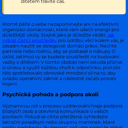
dítětem trávíte čas.
Kromě péče o sebe nezapomínejte ani na efektivní
organizaci domácnosti, která vám ušetří energii pro
důležitější úkoly. Stejně jako je důležité vědět,
jak
vybrat čisticí prostředky
pro údržbu věcí kolem vás, je
zásadní naučit se delegovat domácí práce. Nechte
partnera nebo rodinu, aby se postarali o nákupy či
úklid, zatímco vy se budete soustředit na budování
vazby s dítětem. V tomto období není ostuda přiznat
si únavu a využít každou chvíli k odpočinku, protože
tělo spotřebovalo obrovské množství sil na to, aby
zvládlo operativní zákrok a následně začalo proces
hojení.
Psychická pohoda a podpora okolí
Významnou roli v procesu uzdravování hraje podpora
blízkých osob a otevřená komunikace o vašich
pocitech. Pokud se cítíte přetížená, vyhledejte
laktační poradkyni nebo skupinu maminek, které
prošly podobnou zkušeností, což vám pomůže získat