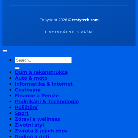
Copyright 2026 ©
testytech.com
✦ VYTVOŘENO S VÁŠNÍ
Dům a rekonstrukce
Auto & moto
Informatika & Internet
Cestování
Finance a Peníze
Podnikání & Technologie
Pojištění
Sport
Zdraví a wellness
Životní styl
Zvířata & jejich chov
Rodina a děti