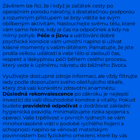
Závěrem lze říci, že i když je začátek cesty po
operačním porodu náročný, s dostatečnou podporou
a rozumným přístupem se brzy vrátíte ke svým
oblíbeným aktivitám. Naslouchejte svému tělu, které
vám samo řekne, kdy je čas na odpočinek a kdy na
mírný pohyb.
Péče o jizvu
a udržování dobré
psychické kondice vám umožní naplno si užívat
krásné momenty s vaším dítětem. Pamatujte, že jste
prošla velkou událostí a vaše tělo si zaslouží čas,
respekt a láskyplnou péči během celého procesu,
který vede k úplnému návratu do běžného života.
Využívejte dostupné zdroje informací, ale vždy filtrujte
rady podle doporučení svého ošetřujícího lékaře,
který zná vaši konkrétní zdravotní anamnézu.
Důsledná rekonvalescence
po zákroku je nejlepší
investicí do vaší dlouhodobé kondice a vitality. Pokud
budete
pravidelně odpočívat
a dodržovat základní
hygienická pravidla, minimalizujete rizika spojená s
operací. Vaše trpělivost v prvních týdnech se vám
mnohonásobně vrátí v podobě rychlého hojení a
schopnosti naplno se věnovat mateřským
povinnostem bez fyzického omezení, které by vás