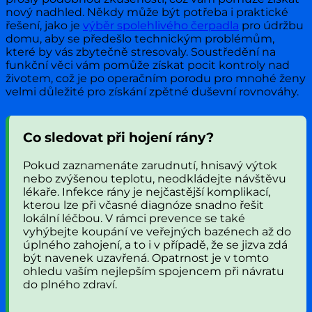
nový nadhled. Někdy může být potřeba i praktické
řešení, jako je
výběr spolehlivého čerpadla
pro údržbu
domu, aby se předešlo technickým problémům,
které by vás zbytečně stresovaly. Soustředění na
funkční věci vám pomůže získat pocit kontroly nad
životem, což je po operačním porodu pro mnohé ženy
velmi důležité pro získání zpětné duševní rovnováhy.
Co sledovat při hojení rány?
Pokud zaznamenáte zarudnutí, hnisavý výtok
nebo zvýšenou teplotu, neodkládejte návštěvu
lékaře. Infekce rány je nejčastější komplikací,
kterou lze při včasné diagnóze snadno řešit
lokální léčbou. V rámci prevence se také
vyhýbejte koupání ve veřejných bazénech až do
úplného zahojení, a to i v případě, že se jizva zdá
být navenek uzavřená. Opatrnost je v tomto
ohledu vaším nejlepším spojencem při návratu
do plného zdraví.