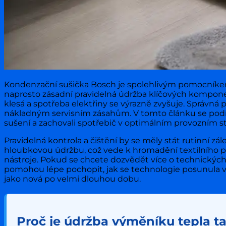
Kondenzační sušička Bosch je spolehlivým pomocníkem v d
naprosto zásadní pravidelná údržba klíčových kompone
klesá a spotřeba elektřiny se výrazně zvyšuje. Správná 
nákladným servisním zásahům. V tomto článku se podívám
sušení a zachovali spotřebič v optimálním provozním 
Pravidelná kontrola a čištění by se měly stát rutinní zál
hloubkovou údržbu, což vede k hromadění textilního pr
nástroje. Pokud se chcete dozvědět více o technických
pomohou lépe pochopit, jak se technologie posunula vpř
jako nová po velmi dlouhou dobu.
Proč je údržba výměníku tepla ta