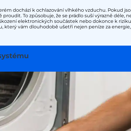
erém dochází k ochlazování vlhkého vzduchu. Pokud jso
oudit. To způsobuje, že se prádlo suší výrazně déle, než
kození elektronických součástek nebo dokonce k riziku 
, který vám dlouhodobě ušetří nejen peníze za energie,
 systému