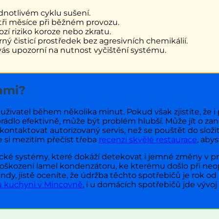
ednotlivém cyklu sušení.
tři měsíce při běžném provozu.
zí riziko koroze nebo zkratu.
ný čisticí prostředek bez agresivních chemikálií.
vás upozorní na nutnost vyčištění systému.
sami?
ivatel během několika minut. Pokud však zjistíte, že 
rádlo efektivně, může být problém hlubší. Může jít o za
 kontaktovat autorizovaný servis, než se pouštět do slož
 si mezitím přečíst třeba
recenzi skvělé restaurace
, abys
ické systémy, které dokáží detekovat i jemné změny v 
oškození lamel kondenzátoru, ke kterému došlo při neo
y, jistě oceníte, že údržba těchto spotřebičů je rok od r
 kuchyni v Mincovně
, i u domácích spotřebičů jde výv