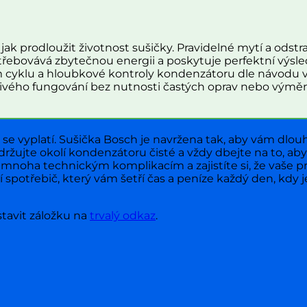
ak prodloužit životnost sušičky. Pravidelné mytí a odstra
řebovává zbytečnou energii a poskytuje perfektní výsled
 cyklu a hloubkové kontroly kondenzátoru dle návodu 
ehlivého fungování bez nutnosti častých oprav nebo výměn
e vyplatí. Sušička Bosch je navržena tak, aby vám dlouho
udržujte okolí kondenzátoru čisté a vždy dbejte na to, 
e mnoha technickým komplikacím a zajistíte si, že vaše
í spotřebič, který vám šetří čas a peníze každý den, kdy 
stavit záložku na
trvalý odkaz
.