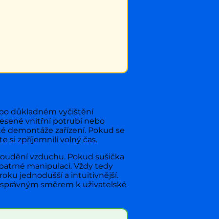
i po důkladném vyčištění
nesené vnitřní potrubí nebo
ité demontáže zařízení. Pokud se
te si zpříjemnili volný čas.
proudění vzduchu. Pokud sušička
patrné manipulaci. Vždy tedy
oku jednodušší a intuitivnější.
oj správným směrem k uživatelské