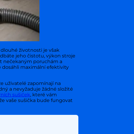
dlouhé životnosti je však
báte jeho čistotu, výkon stroje
ít nečekaným poruchám a
 dosáhli maximální efektivity
 že uživatelé zapomínají na
dný a nevyžaduje žádné složité
ních sušiček
, které vám
 že vaše sušička bude fungovat