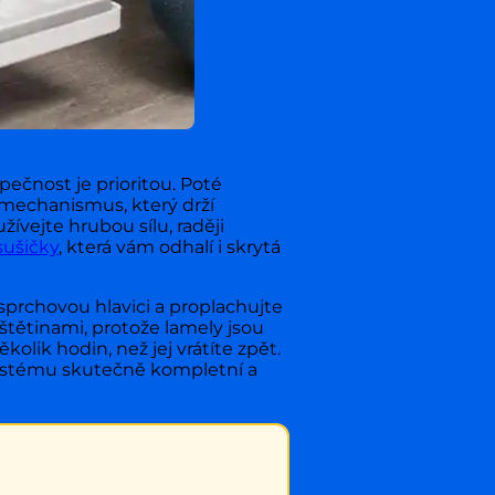
pečnost je prioritou. Poté
e mechanismus, který drží
vejte hrubou sílu, raději
sušičky
, která vám odhalí i skrytá
sprchovou hlavici a proplachujte
štětinami, protože lamely jsou
ik hodin, než jej vrátíte zpět.
systému skutečně kompletní a