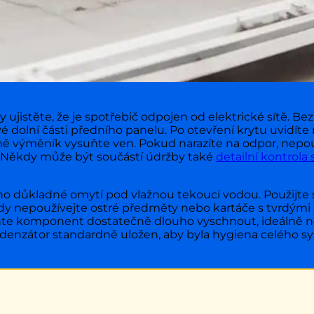
ujistěte, že je spotřebič odpojen od elektrické sítě. Bez
evé dolní části předního panelu. Po otevření krytu uvidít
ě výměník vysuňte ven. Pokud narazíte na odpor, nepouží
y. Někdy může být součástí údržby také
detailní kontrola 
eho důkladné omytí pod vlažnou tekoucí vodou. Použijte 
ikdy nepoužívejte ostré předměty nebo kartáče s tvrdými 
te komponent dostatečně dlouho vyschnout, ideálně někol
ndenzátor standardně uložen, aby byla hygiena celého 