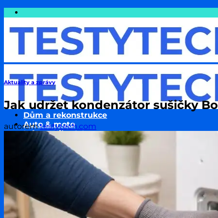
Přeskočit
na
obsah
Aktuality a zprávy
Jak udržet kondenzátor sušičky Bo
Dům a rekonstrukce
Auto & moto
autorem
testytech.com
Informatika & Internet
Cestování
Finance a Peníze
Podnikání & Technologie
Pojištění
Sport
Zdraví a wellness
Životní styl
Zvířata & jejich chov
Rodina a děti