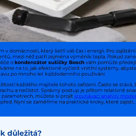
omácnosti, který šetří váš čas i energii. Pro zajištění 
ntů, mezi něž patří zejména výměník tepla. Pokud zaned
péče o
kondenzátor sušičky Bosch
vám pomůže předej
e na to, jak efektivně vyčistit vnitřní systémy, abyste
stavu po mnoho let každodenního používání.
ežitostí každého majitele tohoto zařízení. Často se stává,
achu a nečistot. Správný postup je přitom relativně sna
 parametrech, můžete si projít
srovnávací analýzy moder
ed. Nyní se zaměříme na praktické kroky, které zajistí,
k důležitá?