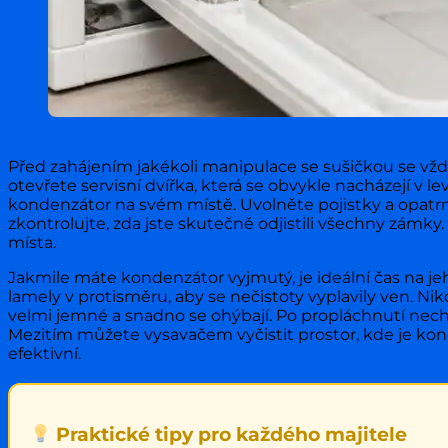
Před zahájením jakékoli manipulace se sušičkou se vždy 
otevřete servisní dvířka, která se obvykle nacházejí v l
kondenzátor na svém místě. Uvolněte pojistky a opatrn
zkontrolujte, zda jste skutečně odjistili všechny zámk
místa.
Jakmile máte kondenzátor vyjmutý, je ideální čas na j
lamely v protisměru, aby se nečistoty vyplavily ven. N
velmi jemné a snadno se ohýbají. Po propláchnutí nech
Mezitím můžete vysavačem vyčistit prostor, kde je ko
efektivní.
Praktické tipy pro každého majitele