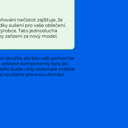
ňování nečistot zajišťuje, že
ky sušení pro vaše oblečení.
výrobce. Tato jednoduchá
y zařízení za nový model.
 sloužila, ale bez vaší pomoci se
aby veškeré komponenty byly po
 prádlo bude vždy dokonale měkké
jej využijete pro svou domácí