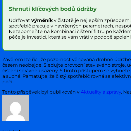
Shrnutí klíčových bodů údržby
Udržovat
výměník
v čistotě je nejlepším způsobem, j
spotřebič pracuje v navržených parametrech, nespot
Nezapomeňte na kombinaci čištění filtru po každém
péče je investicí, která se vám vrátí v podobě spol
Závěrem lze říci, že pozornost věnovaná drobné údržbě s
časem neobejde. Sledujte provozní stav svého stroje, 
čištění správně usazeny. S tímto přístupem se vyhnet
a suché. Pamatujte, že čistý spotřebič rovná se efektivn
péči.
Tento příspěvek byl publikován v
Aktuality a zprávy
. Na