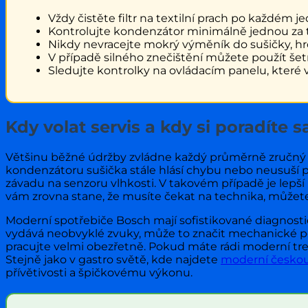
Vždy čistěte filtr na textilní prach po každém j
Kontrolujte kondenzátor minimálně jednou za 
Nikdy nevracejte mokrý výměník do sušičky, hro
V případě silného znečištění můžete použít šetr
Sledujte kontrolky na ovládacím panelu, které 
Kdy volat servis a kdy si poradíte 
Většinu běžné údržby zvládne každý průměrně zručný už
kondenzátoru sušička stále hlásí chybu nebo neusuší p
závadu na senzoru vlhkosti. V takovém případě je lepší
vám zrovna stane, že musíte čekat na technika, můžete
Moderní spotřebiče Bosch mají sofistikované diagnost
vydává neobvyklé zvuky, může to značit mechanické p
pracujte velmi obezřetně. Pokud máte rádi moderní trend
Stejně jako v gastro světě, kde najdete
moderní českou
přívětivosti a špičkovému výkonu.