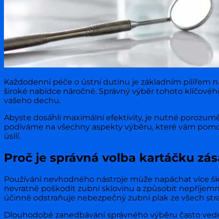
Každodenní péče o ústní dutinu je základním pilířem n
široké nabídce náročné. Správný výběr tohoto klíčového 
vašeho dechu.
Abyste dosáhli maximální efektivity, je nutné poroz
podíváme na všechny aspekty výběru, které vám pomoh
úsilí.
Proč je správná volba kartáčku zá
Používání nevhodného nástroje může napáchat více škody 
nevratně poškodit zubní sklovinu a způsobit nepříjemn
účinně odstraňuje nebezpečný zubní plak ze všech str
Dlouhodobé zanedbávání správného výběru často vede k