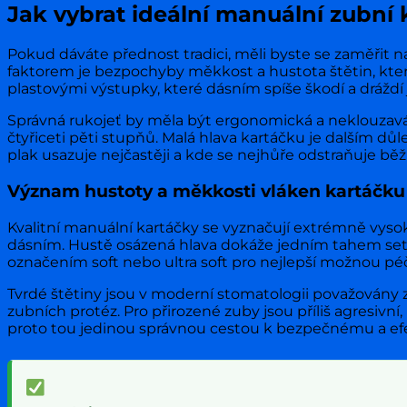
Jak vybrat ideální manuální zubní
Pokud dáváte přednost tradici, měli byste se zaměřit na
faktorem je bezpochyby měkkost a hustota štětin, kter
plastovými výstupky, které dásním spíše škodí a dráždí
Správná rukojeť by měla být ergonomická a neklouzav
čtyřiceti pěti stupňů. Malá hlava kartáčku je dalším 
plak usazuje nejčastěji a kde se nejhůře odstraňuje b
Význam hustoty a měkkosti vláken kartáčku
Kvalitní manuální kartáčky se vyznačují extrémně vys
dásním. Hustě osázená hlava dokáže jedním tahem setř
označením soft nebo ultra soft pro nejlepší možnou péč
Tvrdé štětiny jsou v moderní stomatologii považovány z
zubních protéz. Pro přirozené zuby jsou příliš agresivn
proto tou jedinou správnou cestou k bezpečnému a efe