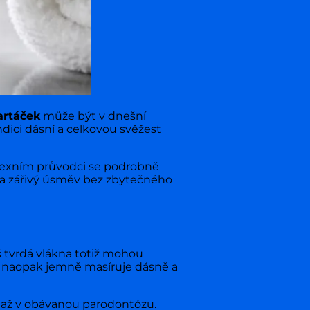
artáček
může být v dnešní
ndici dásní a celkovou svěžest
lexním průvodci se podrobně
 a zářivý úsměv bez zbytečného
š tvrdá vlákna totiž mohou
l naopak jemně masíruje dásně a
 až v obávanou parodontózu.