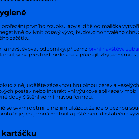
hygieně
 prořezání prvního zoubku, aby si dítě od malička vytvoř
egativně ovlivnit zdravý vývoj budoucího trvalého chru
ého začátku.
im a navštěvovat odborníky, přičemž
první návštěva zuba
yknout si na prostředí ordinace a předejít zbytečnému s
pokud z něj uděláte zábavnou hru plnou barev a veselýc
ových postav nebo interaktivní výukové aplikace v mobi
é doby čištění velmi hravou formou.
lečně se svými dětmi, čímž jim ukážou, že jde o běžnou s
 protože jejich jemná motorika ještě není dostatečně vy
 kartáčku