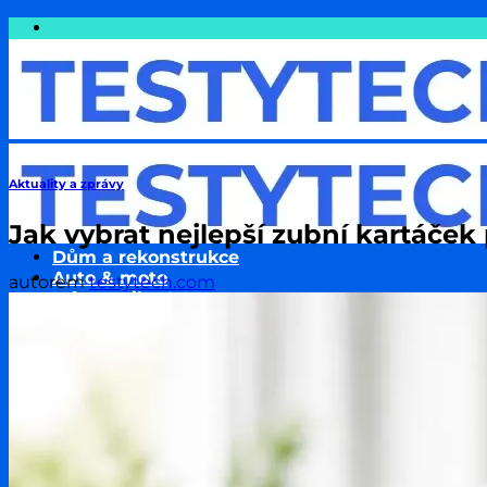
Přeskočit
na
obsah
Aktuality a zprávy
Jak vybrat nejlepší zubní kartáček
Dům a rekonstrukce
Auto & moto
autorem
testytech.com
Informatika & Internet
Cestování
Finance a Peníze
Podnikání & Technologie
Pojištění
Sport
Zdraví a wellness
Životní styl
Zvířata & jejich chov
Rodina a děti