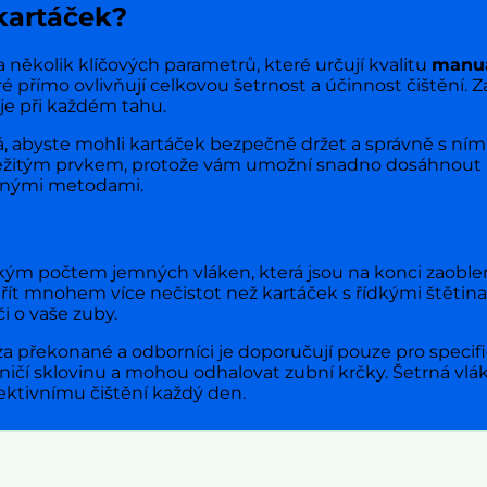
 kartáček?
 několik klíčových parametrů, které určují kvalitu
manuá
é přímo ovlivňují celkovou šetrnost a účinnost čištění.
 je při každém tahu.
á, abyste mohli kartáček bezpečně držet a správně s n
důležitým prvkem, protože vám umožní snadno dosáhnout 
ěžnými metodami.
okým počtem jemných vláken, která jsou na konci zaoble
ít mnohem více nečistot než kartáček s řídkými štětina
i o vaše zuby.
a překonané a odborníci je doporučují pouze pro specific
í, ničí sklovinu a mohou odhalovat zubní krčky. Šetrná vl
ktivnímu čištění každý den.