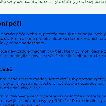
olte vždy označení ultra soft. Tyto štětiny jsou bezpečné i 
ní péči
domácí péče o chrup, protože pracují na principu rychlých
ní pasty, která účinně proniká hluboko do mezizubních p
yzicky vůbec nedosáhnou.
ože nevyžaduje mechanický tlak, který by mohl dásně zb
chnologii pracovat za vás. Je ideální volbou pro lidi s 
rtáčků
 oscilačně-rotační modely, které čistí zuby pomocí rych
nicky z něj odstraňují veškeré nečistoty a nežádoucí pi
oří z pití kávy či čaje.
i tlakovými senzory, které vás okamžitě upozorní, pokud
vojit si správné návyky při čištění. Pro optimální výsle
h potřeb a doporučení.