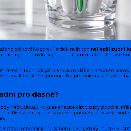
ašeho celkového zdraví, avšak najít ten
nejlepší zubní k
nástroje totiž ovlivňuje nejen čistotu zubů, ale také ko
umět různým technologiím a typům vláken. V tomto komp
ou najít ideálního pomocníka pro dokonale čisté zuby
sadní pro dásně?
než užitku, i když se snažíte čistit zuby poctivě. Příli
ou citlivost na teplé či studené podněty. Správný mode
an.
 rozvoji chronického zánětu dásní, který může vyústit