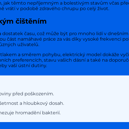
m, jak těmto nepříjemným a bolestivým stavům včas před
vrátí v podobě zdravého chrupu po celý život.
ckým čištěním
 a dostatek času, což může být pro mnoho lidí v dnešní
kou část namáhavé práce za vás díky vysoké frekvenci po
ůzných uživatelů.
lakem a směrem pohybu, elektrický model dokáže vyčist
bních preferencích, stavu vašich dásní a také na doporuč
eby vaší ústní dutiny.
loviny před poškozením.
šetrnost a hloubkový dosah.
mezuje hromadění bakterií.