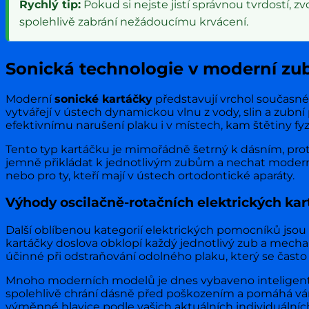
Rychlý tip:
Pokud si nejste jistí správnou tvrdostí, zv
spolehlivě zabrání nežádoucímu krvácení.
Sonická technologie v moderní zub
Moderní
sonické kartáčky
představují vrchol současné 
vytvářejí v ústech dynamickou vlnu z vody, slin a zub
efektivnímu narušení plaku i v místech, kam štětiny f
Tento typ kartáčku je mimořádně šetrný k dásním, prot
jemně přikládat k jednotlivým zubům a nechat moderní te
nebo pro ty, kteří mají v ústech ortodontické aparáty.
Výhody oscilačně-rotačních elektrických ka
Další oblíbenou kategorií elektrických pomocníků jsou
kartáčky doslova obklopí každý jednotlivý zub a mecha
účinné při odstraňování odolného plaku, který se často tv
Mnoho moderních modelů je dnes vybaveno inteligentním
spolehlivě chrání dásně před poškozením a pomáhá vám os
výměnné hlavice podle vašich aktuálních individuálníc