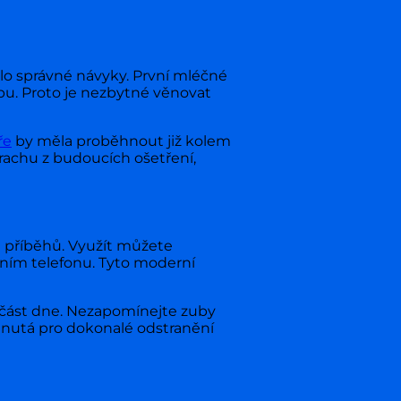
ilo správné návyky. První mléčné
pu. Proto je nezbytné věnovat
ře
by měla proběhnout již kolem
trachu z budoucích ošetření,
h příběhů. Využít můžete
lním telefonu. Tyto moderní
oučást dne. Nezapomínejte zuby
vinutá pro dokonalé odstranění