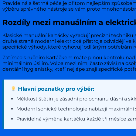
Pravidelná a šetrná péče je přitom nejlepším způsobe
výběru správného nástroje se vám proto mnohonásobně 
Rozdíly mezi manuálním a elektri
Klasické manuální kartáčky vyžadují precizní techniku
druhé straně moderní elektrické přístroje odvádějí vel
specifické výhody, které vyhovují odlišným potřebám r
Zatímco s ručním kartáčkem máte plnou kontrolu nad t
minimálním úsilím. Volba mezi nimi často závisí na oso
dentální hygienistky, kteří nejlépe znají specifické potř
Hlavní poznatky pro výběr:
Měkkost štětin je zásadní pro ochranu dásní a sk
Moderní sonické technologie nabízejí maximální 
Pravidelná výměna kartáčku každé tři měsíce za