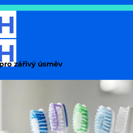
 pro zářivý úsměv