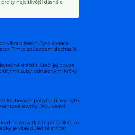
pro ty nejcitlivější dásně a
 vibrací štětin. Tyto vibrace
rostor. Tímto způsobem dochází k
ytečně dráždit. Stačí jej pouze
citlivými zuby, odhalenými krčky
lých kruhových pohybů hlavy. Tyto
gmentové skvrny. Jsou velmi
 na zuby tlačíte příliš silně. To
dky je však důležité střídat