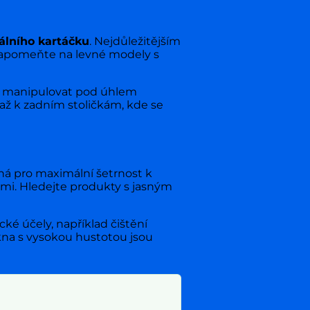
lního kartáčku
. Nejdůležitějším
 Zapomeňte na levné modely s
ím manipulovat pod úhlem
až k zadním stoličkám, kde se
ná pro maximální šetrnost k
mi. Hledejte produkty s jasným
ké účely, například čištění
ákna s vysokou hustotou jsou