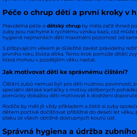
Péče o chrup dětí a první kroky v 
Pravidelná péče o
dětský chrup
by měla začít ihned po
zuby jsou náchylné k rychlému vzniku kazů, což může n
hygieně nejmenších dětí maximální pozornost od sam
S přibývajícím věkem je důležité zavést pravidelný rež
prvního roku života dítka. Tento krok pomůže dítěti zv
která mohou v pozdějším věku nastat.
Jak motivovat děti ke správnému čištění?
Čištění zubů nemusí být pro děti nudnou povinností, 
speciální dětské kartáčky s motivy oblíbených pohádk
pomůcky dokážou děti motivovat k dodržení doporučen
Rodiče by měli jít vždy příkladem a čistit si zuby spo
dětem poctivě dočišťovat přibližně do deseti let věku,
plaku ze všech obtížně dostupných koutů úst.
Správná hygiena a údržba zubního