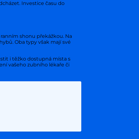
cházet. Investice času do
m ranním shonu překážkou. Na
hybů. Oba typy však mají své
it i těžko dostupná místa s
ení vašeho zubního lékaře či