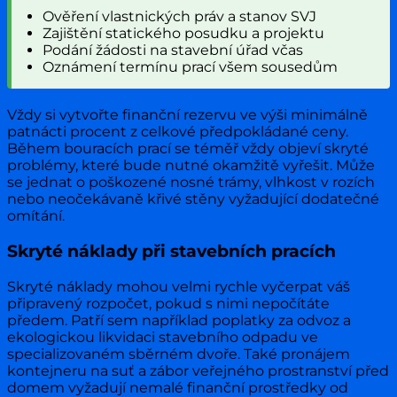
Ověření vlastnických práv a stanov SVJ
Zajištění statického posudku a projektu
Podání žádosti na stavební úřad včas
Oznámení termínu prací všem sousedům
Vždy si vytvořte finanční rezervu ve výši minimálně
patnácti procent z celkové předpokládané ceny.
Během bouracích prací se téměř vždy objeví skryté
problémy, které bude nutné okamžitě vyřešit. Může
se jednat o poškozené nosné trámy, vlhkost v rozích
nebo neočekávaně křivé stěny vyžadující dodatečné
omítání.
Skryté náklady při stavebních pracích
Skryté náklady mohou velmi rychle vyčerpat váš
připravený rozpočet, pokud s nimi nepočítáte
předem. Patří sem například poplatky za odvoz a
ekologickou likvidaci stavebního odpadu ve
specializovaném sběrném dvoře. Také pronájem
kontejneru na suť a zábor veřejného prostranství před
domem vyžadují nemalé finanční prostředky od