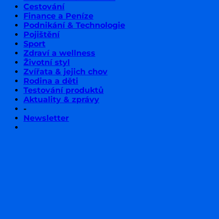
Cestování
Finance a Peníze
Podnikání & Technologie
Pojištění
Sport
Zdraví a wellness
Životní styl
Zvířata & jejich chov
Rodina a děti
Testování produktů
Aktuality & zprávy
-
Newsletter