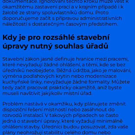
dokumentace. Ignorování těchto kroků může vést k
okamžitému zastavení prací a v krajním případě i k
žalobě ze strany spoluvlastníků domu. Proto
doporučujeme začít s přípravou administrativních
náležitostí s dostatečným časovým předstihem.
Kdy je pro rozsáhlé stavební
úpravy nutný souhlas úřadů
Stavební zákon jasně definuje hranice mezi pracemi,
které nevyžadují žádné ohlášení, a těmi, kde se bez
úředníků neobejdete. Běžná údržba, jako je malování,
výměna podlahových krytin nebo modernizace
kuchyňské linky, nevyžaduje žádné formality. Můžete
tedy začít pracovat prakticky okamžitě, aniž byste
museli navštívit jakýkoliv místní úřad.
Problém nastává v okamžiku, kdy plánujete změnit
dispoziční řešení místností nebo zasáhnout do
rozvodů instalací. V takových případech se často
jedná o stavební úpravy, které vyžadují minimálně
ohlášení stavby. Úředníci budou posuzovat, zda vaše
plány neohrožují stabilitu celého domu nebo