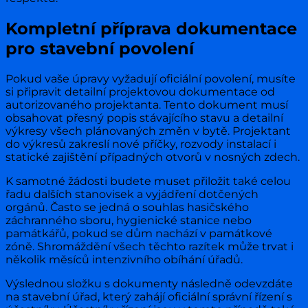
Kompletní příprava dokumentace
pro stavební povolení
Pokud vaše úpravy vyžadují oficiální povolení, musíte
si připravit detailní projektovou dokumentace od
autorizovaného projektanta. Tento dokument musí
obsahovat přesný popis stávajícího stavu a detailní
výkresy všech plánovaných změn v bytě. Projektant
do výkresů zakreslí nové příčky, rozvody instalací i
statické zajištění případných otvorů v nosných zdech.
K samotné žádosti budete muset přiložit také celou
řadu dalších stanovisek a vyjádření dotčených
orgánů. Často se jedná o souhlas hasičského
záchranného sboru, hygienické stanice nebo
památkářů, pokud se dům nachází v památkové
zóně. Shromáždění všech těchto razítek může trvat i
několik měsíců intenzivního obíhání úřadů.
Výslednou složku s dokumenty následně odevzdáte
na stavební úřad, který zahájí oficiální správní řízení s