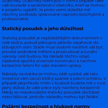
účastníky. Účastníky řízení jsou v tomto případě také
vaši sousedé a společenství vlastníků, kteří se mohou
k projektu vyjádřit. Je proto velmi důležité mít
všechny podklady zpracované naprosto bezchybně a
profesionálně.
Statický posudek a jeho důležitost
Statický posudek je nejdůležitějším dokumentem v
celé složce, pokud plánujete jakkoliv zasahovat do
stávajících stěn. Statik musí osobně navštívit váš byt,
provést podrobné měření a prostudovat původní
výkresy celé budovy. Na základě těchto údajů
následně spočítá únosnost konstrukcí a navrhne
bezpečné řešení for vaše stavební úpravy.
Náklady na statika se mohou zdát vysoké, ale tato
investice vám zaručí klidný spánek a právní ochranu. V
případě jakýchkoliv trhlin v budově budete mít v ruce
jasný důkaz, že vaše práce byly navrženy bezpečně.
Nikdy se nepokoušejte statický posudek obcházet
nebo falšovat, protože následky mohou být fatální.
Požární bezpečnost a hlukové normy