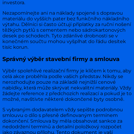
investora.
Nezapomínejte ani na náklady spojené s dopravou
materiálu do vyšších pater bez funkčního nákladního
výtahu. Dělníci si často účtují příplatky za ruční nošení
těžkých pytlů s cementem nebo sádrokartonových
desek po schodech. Tyto zdánlivé drobnosti se v
konečném součtu mohou vyšplhat do řádu desítek
tisíc korun.
Správný výběr stavební firmy a smlouva
Výběr spolehlivé realizační firmy je klíčem k tomu, aby
celá akce proběhla podle vašich představ. Nikdy se
nerozhodujte pouze na základě nejnižší cenové
nabídky, která může skrývat nekvalitní materiály. Vždy
žádejte reference z předchozích realizací a pokud je to
možné, navštivte některé dokončené byty osobně.
S vybraným dodavatelem vždy sepište podrobnou
smlouvu o dílo s přesně definovaným termínem
dokončení. Smlouva by měla obsahovat sankce za
nedodržení termínů a detailní položkový rozpočet
jako závaznou přílohu. Tento dokument je vaší