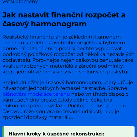
větší proměny.
Jak nastavit finanční rozpočet a
časový harmonogram
Realistický finanční plán je základním kamenem
úspěchu každého stavebního projektu v bytovém
domě. Před zahájením prací si nechte vypracovat
podrobný položkový rozpočet od několika nezávislých
dodavatelů. Porovnejte nejen celkovou cenu, ale také
kvalitu nabízených materiálů a záruční podmínky,
které jednotlivé firmy ve svých smlouvách poskytují.
Stejně důležitý je i časový harmonogram, který určuje
návaznost jednotlivých řemesel na stavbě. Správné
plánování modelace terénu
nebo vnitřních dispozic
vám ušetří dny prostojů, kdy dělníci čekají na
dokončení předchozí fáze. Počítejte s dostatečnou
časovou rezervou pro nečekané události, jako je
zpoždění dodávky materiálu.
Hlavní kroky k úspěšné rekonstrukci: