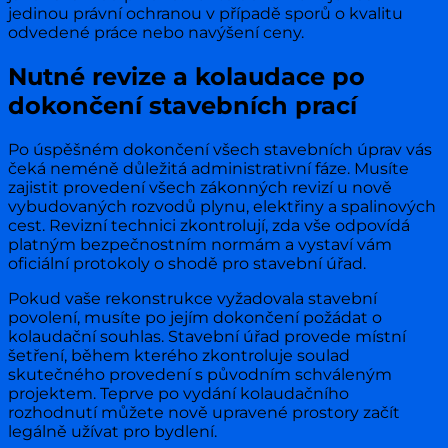
jedinou právní ochranou v případě sporů o kvalitu
odvedené práce nebo navýšení ceny.
Nutné revize a kolaudace po
dokončení stavebních prací
Po úspěšném dokončení všech stavebních úprav vás
čeká neméně důležitá administrativní fáze. Musíte
zajistit provedení všech zákonných revizí u nově
vybudovaných rozvodů plynu, elektřiny a spalinových
cest. Revizní technici zkontrolují, zda vše odpovídá
platným bezpečnostním normám a vystaví vám
oficiální protokoly o shodě pro stavební úřad.
Pokud vaše rekonstrukce vyžadovala stavební
povolení, musíte po jejím dokončení požádat o
kolaudační souhlas. Stavební úřad provede místní
šetření, během kterého zkontroluje soulad
skutečného provedení s původním schváleným
projektem. Teprve po vydání kolaudačního
rozhodnutí můžete nově upravené prostory začít
legálně užívat pro bydlení.