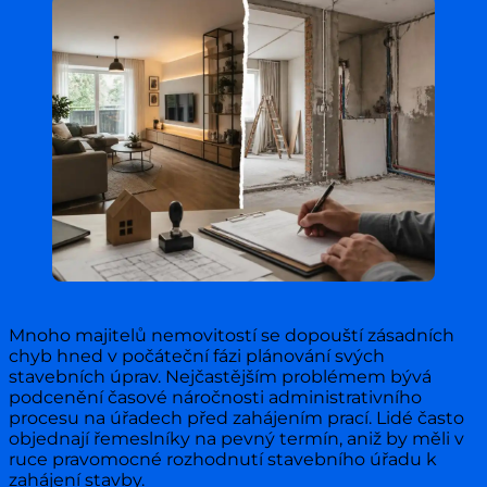
Mnoho majitelů nemovitostí se dopouští zásadních
chyb hned v počáteční fázi plánování svých
stavebních úprav. Nejčastějším problémem bývá
podcenění časové náročnosti administrativního
procesu na úřadech před zahájením prací. Lidé často
objednají řemeslníky na pevný termín, aniž by měli v
ruce pravomocné rozhodnutí stavebního úřadu k
zahájení stavby.