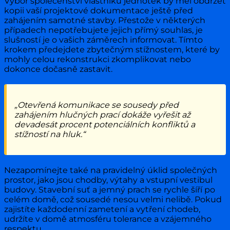
Výbor společenství vlastníků jednotek by měl obdržet
kopii vaší projektové dokumentace ještě před
zahájením samotné stavby. Přestože v některých
případech nepotřebujete jejich přímý souhlas, je
slušností je o vašich záměrech informovat. Tímto
krokem předejdete zbytečným stížnostem, které by
mohly celou rekonstrukci zkomplikovat nebo
dokonce dočasně zastavit.
„Otevřená komunikace se sousedy před
zahájením hlučných prací dokáže vyřešit až
devadesát procent potenciálních konfliktů a
stížností na hluk.“
Nezapomínejte také na pravidelný úklid společných
prostor, jako jsou chodby, výtahy a vstupní vestibul
budovy. Stavební suť a jemný prach se rychle šíří po
celém domě, což sousedé nesou velmi nelibě. Pokud
zajistíte každodenní zametení a vytření chodeb,
udržíte v domě atmosféru tolerance a vzájemného
respektu.