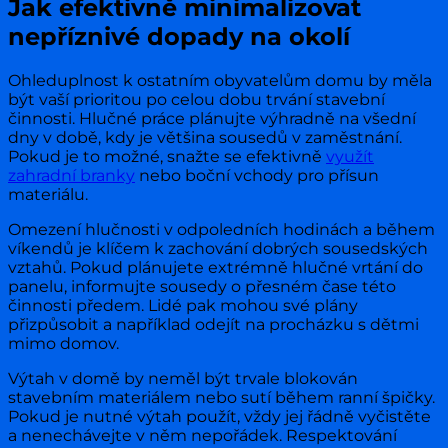
Jak efektivně minimalizovat
nepříznivé dopady na okolí
Ohleduplnost k ostatním obyvatelům domu by měla
být vaší prioritou po celou dobu trvání stavební
činnosti. Hlučné práce plánujte výhradně na všední
dny v době, kdy je většina sousedů v zaměstnání.
Pokud je to možné, snažte se efektivně
využít
zahradní branky
nebo boční vchody pro přísun
materiálu.
Omezení hlučnosti v odpoledních hodinách a během
víkendů je klíčem k zachování dobrých sousedských
vztahů. Pokud plánujete extrémně hlučné vrtání do
panelu, informujte sousedy o přesném čase této
činnosti předem. Lidé pak mohou své plány
přizpůsobit a například odejít na procházku s dětmi
mimo domov.
Výtah v domě by neměl být trvale blokován
stavebním materiálem nebo sutí během ranní špičky.
Pokud je nutné výtah použít, vždy jej řádně vyčistěte
a nenechávejte v něm nepořádek. Respektování