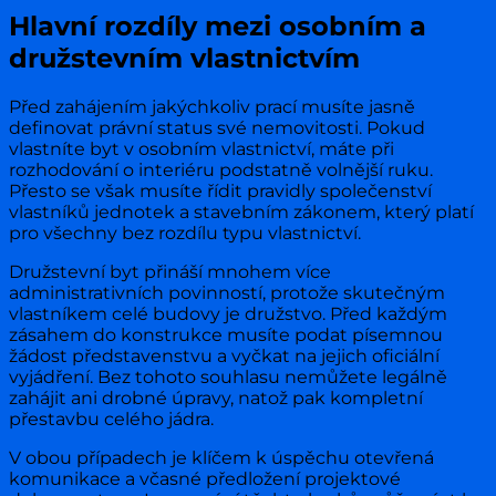
Hlavní rozdíly mezi osobním a
družstevním vlastnictvím
Před zahájením jakýchkoliv prací musíte jasně
definovat právní status své nemovitosti. Pokud
vlastníte byt v osobním vlastnictví, máte při
rozhodování o interiéru podstatně volnější ruku.
Přesto se však musíte řídit pravidly společenství
vlastníků jednotek a stavebním zákonem, který platí
pro všechny bez rozdílu typu vlastnictví.
Družstevní byt přináší mnohem více
administrativních povinností, protože skutečným
vlastníkem celé budovy je družstvo. Před každým
zásahem do konstrukce musíte podat písemnou
žádost představenstvu a vyčkat na jejich oficiální
vyjádření. Bez tohoto souhlasu nemůžete legálně
zahájit ani drobné úpravy, natož pak kompletní
přestavbu celého jádra.
V obou případech je klíčem k úspěchu otevřená
komunikace a včasné předložení projektové