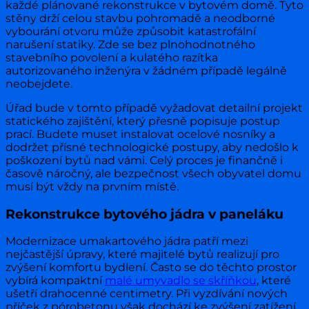
každé plánované rekonstrukce v bytovém domě. Tyto
stěny drží celou stavbu pohromadě a neodborné
vybourání otvoru může způsobit katastrofální
narušení statiky. Zde se bez plnohodnotného
stavebního povolení a kulatého razítka
autorizovaného inženýra v žádném případě legálně
neobejdete.
Úřad bude v tomto případě vyžadovat detailní projekt
statického zajištění, který přesně popisuje postup
prací. Budete muset instalovat ocelové nosníky a
dodržet přísné technologické postupy, aby nedošlo k
poškození bytů nad vámi. Celý proces je finančně i
časově náročný, ale bezpečnost všech obyvatel domu
musí být vždy na prvním místě.
Rekonstrukce bytového jádra v paneláku
Modernizace umakartového jádra patří mezi
nejčastější úpravy, které majitelé bytů realizují pro
zvýšení komfortu bydlení. Často se do těchto prostor
vybírá kompaktní
malé umyvadlo se skříňkou
, které
ušetří drahocenné centimetry. Při vyzdívání nových
příček z pórobetonu však dochází ke zvýšení zatížení