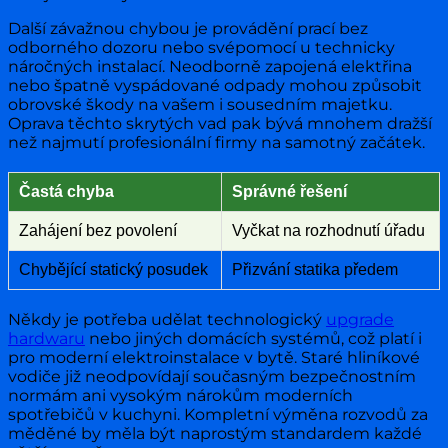
Další závažnou chybou je provádění prací bez
odborného dozoru nebo svépomocí u technicky
náročných instalací. Neodborně zapojená elektřina
nebo špatně vyspádované odpady mohou způsobit
obrovské škody na vašem i sousedním majetku.
Oprava těchto skrytých vad pak bývá mnohem dražší
než najmutí profesionální firmy na samotný začátek.
Častá chyba
Správné řešení
Zahájení bez povolení
Vyčkat na rozhodnutí úřadu
Chybějící statický posudek
Přizvání statika předem
Někdy je potřeba udělat technologický
upgrade
hardwaru
nebo jiných domácích systémů, což platí i
pro moderní elektroinstalace v bytě. Staré hliníkové
vodiče již neodpovídají současným bezpečnostním
normám ani vysokým nárokům moderních
spotřebičů v kuchyni. Kompletní výměna rozvodů za
měděné by měla být naprostým standardem každé