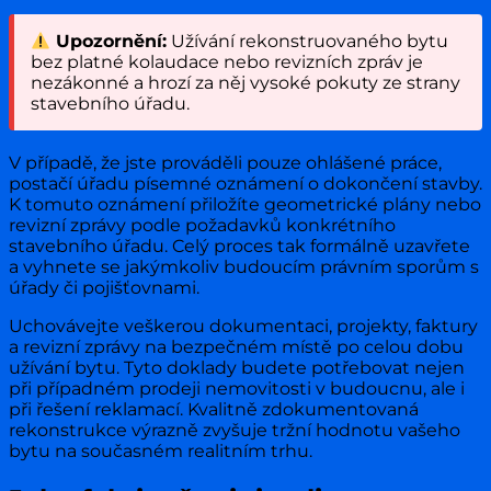
Upozornění:
Užívání rekonstruovaného bytu
bez platné kolaudace nebo revizních zpráv je
nezákonné a hrozí za něj vysoké pokuty ze strany
stavebního úřadu.
V případě, že jste prováděli pouze ohlášené práce,
postačí úřadu písemné oznámení o dokončení stavby.
K tomuto oznámení přiložíte geometrické plány nebo
revizní zprávy podle požadavků konkrétního
stavebního úřadu. Celý proces tak formálně uzavřete
a vyhnete se jakýmkoliv budoucím právním sporům s
úřady či pojišťovnami.
Uchovávejte veškerou dokumentaci, projekty, faktury
a revizní zprávy na bezpečném místě po celou dobu
užívání bytu. Tyto doklady budete potřebovat nejen
při případném prodeji nemovitosti v budoucnu, ale i
při řešení reklamací. Kvalitně zdokumentovaná
rekonstrukce výrazně zvyšuje tržní hodnotu vašeho
bytu na současném realitním trhu.