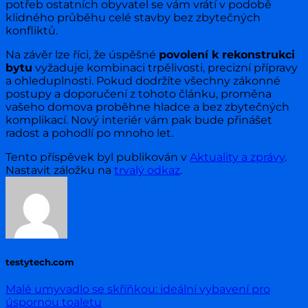
potřeb ostatních obyvatel se vám vrátí v podobě
klidného průběhu celé stavby bez zbytečných
konfliktů.
Na závěr lze říci, že úspěšné
povolení k rekonstrukci
bytu
vyžaduje kombinaci trpělivosti, precizní přípravy
a ohleduplnosti. Pokud dodržíte všechny zákonné
postupy a doporučení z tohoto článku, proměna
vašeho domova proběhne hladce a bez zbytečných
komplikací. Nový interiér vám pak bude přinášet
radost a pohodlí po mnoho let.
Tento příspěvek byl publikován v
Aktuality a zprávy
.
Nastavit záložku na
trvalý odkaz
.
testytech.com
Malé umyvadlo se skříňkou: ideální vybavení pro
úspornou toaletu