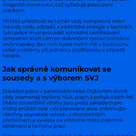
stropních konstrukcí, což vyžaduje posouzení
statikem.
Při této příležitosti se téměř vždy kompletně mění
rozvody vody, odpadů a elektrické energie v šachtách.
Tyto práce musí provádět výhradně certifikovaní
řemeslníci, kteří vám po dokončení vystaví potřebné
revizní zprávy. Bez nich byste mohli mít v budoucnu
velké problémy při jednání s pojišťovnou v případě
havárie.
Jak správně komunikovat se
sousedy a s výborem SVJ
Stavební práce v panelovém nebo činžovním domě
vždy znamenají zvýšený hluk, prach a pohyb cizích lidí.
Dobré sousedské vztahy jsou proto základem pro
klidný průběh celé vaší plánované akce. Informujte
všechny obyvatele vchodu s dostatečným
předstihem a vyvěste na viditelné místo písemné
oznámení o termínu prací.