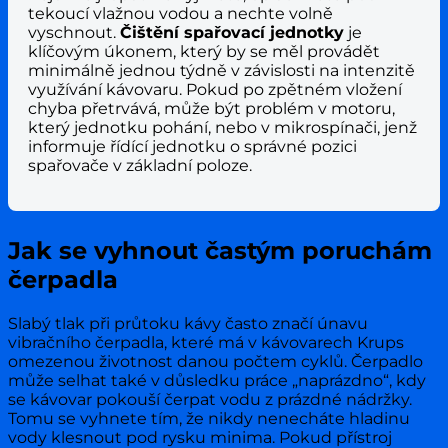
tekoucí vlažnou vodou a nechte volně
vyschnout.
Čištění spařovací jednotky
je
klíčovým úkonem, který by se měl provádět
minimálně jednou týdně v závislosti na intenzitě
využívání kávovaru. Pokud po zpětném vložení
chyba přetrvává, může být problém v motoru,
který jednotku pohání, nebo v mikrospínači, jenž
informuje řídící jednotku o správné pozici
spařovače v základní poloze.
Jak se vyhnout častým poruchám
čerpadla
Slabý tlak při průtoku kávy často značí únavu
vibračního čerpadla, které má v kávovarech Krups
omezenou životnost danou počtem cyklů. Čerpadlo
může selhat také v důsledku práce „naprázdno“, kdy
se kávovar pokouší čerpat vodu z prázdné nádržky.
Tomu se vyhnete tím, že nikdy nenecháte hladinu
vody klesnout pod rysku minima. Pokud přístroj