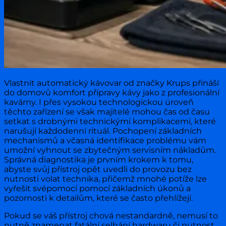
Vlastnit automatický kávovar od značky Krups přináší
do domovů komfort přípravy kávy jako z profesionální
kavárny. I přes vysokou technologickou úroveň
těchto zařízení se však majitelé mohou čas od času
setkat s drobnými technickými komplikacemi, které
narušují každodenní rituál. Pochopení základních
mechanismů a včasná identifikace problému vám
umožní vyhnout se zbytečným servisním nákladům.
Správná diagnostika je prvním krokem k tomu,
abyste svůj přístroj opět uvedli do provozu bez
nutnosti volat technika, přičemž mnohé potíže lze
vyřešit svépomocí pomocí základních úkonů a
pozornosti k detailům, které se často přehlížejí.
Pokud se váš přístroj chová nestandardně, nemusí to
nutně znamenat fatální selhání hardwaru či nutnost