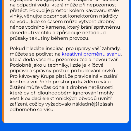
na odpadní vodu, která může při nepozornosti
přetéct. Pokud je prostor kolem kávovaru stále
vlhký, věnujte pozornost konektorům nádržky
na vodu, kde se časem může vytvořit drobný
nános vodního kamene, který brání správnému
dosednutí ventilu a způsobuje nežádoucí
průsaky tekutiny během provozu.
Pokud hledáte inspiraci pro úpravy vaší zahrady,
můžete se podívat na
kreativní proměnu svahu
,
která dodá vašemu pozemku zcela novou tvář.
Podobně jako u techniky, i zde je klíčová
příprava a správný postup při budování prvků.
Pro kávovary Krups platí, že pravidelná vizuální
kontrola vnitřních prostor po každém cyklu
čištění může včas odhalit drobné netěsnosti,
které by při dlouhodobém ignorování mohly
vést k oxidaci elektronických obvodů uvnitř
zařízení, což by vyžadovalo nákladnější zásah
odborného servisu.