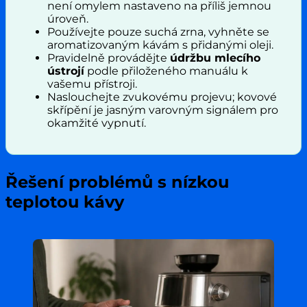
není omylem nastaveno na příliš jemnou
úroveň.
Používejte pouze suchá zrna, vyhněte se
aromatizovaným kávám s přidanými oleji.
Pravidelně provádějte
údržbu mlecího
ústrojí
podle přiloženého manuálu k
vašemu přístroji.
Naslouchejte zvukovému projevu; kovové
skřípění je jasným varovným signálem pro
okamžité vypnutí.
Řešení problémů s nízkou
teplotou kávy