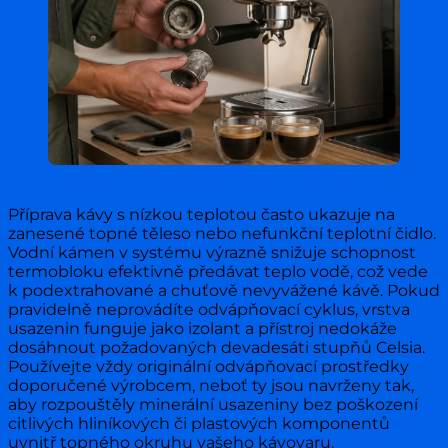
Příprava kávy s nízkou teplotou často ukazuje na
zanesené topné těleso nebo nefunkční teplotní čidlo.
Vodní kámen v systému výrazně snižuje schopnost
termobloku efektivně předávat teplo vodě, což vede
k podextrahované a chuťově nevyvážené kávě. Pokud
pravidelně neprovádíte odvápňovací cyklus, vrstva
usazenin funguje jako izolant a přístroj nedokáže
dosáhnout požadovaných devadesáti stupňů Celsia.
Používejte vždy originální odvápňovací prostředky
doporučené výrobcem, neboť ty jsou navrženy tak,
aby rozpouštěly minerální usazeniny bez poškození
citlivých hliníkových či plastových komponentů
uvnitř topného okruhu vašeho kávovaru.