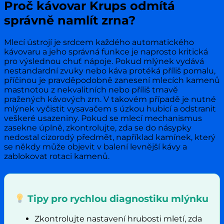
Proč kávovar Krups odmítá
správně namlít zrna?
Mlecí ústrojí je srdcem každého automatického
kávovaru a jeho správná funkce je naprosto kritická
pro výslednou chuť nápoje. Pokud mlýnek vydává
nestandardní zvuky nebo káva protéká příliš pomalu,
příčinou je pravděpodobně zanesení mlecích kamenů
mastnotou z nekvalitních nebo příliš tmavě
pražených kávových zrn. V takovém případě je nutné
mlýnek vyčistit vysavačem s úzkou hubicí a odstranit
veškeré usazeniny. Pokud se mlecí mechanismus
zasekne úplně, zkontrolujte, zda se do násypky
nedostal cizorodý předmět, například kamínek, který
se někdy může objevit v balení levnější kávy a
zablokovat rotaci kamenů.
Tipy pro rychlou diagnostiku mlýnku
Zkontrolujte nastavení hrubosti mletí, zda