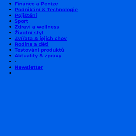
Finance a Peníze
Podnikání & Technologie
Pojištění
Sport
Zdraví a wellness
Životní styl
Zvířata & jejich chov
Rodina a děti
Testování produktů
Aktuality & zprávy
-
Newsletter