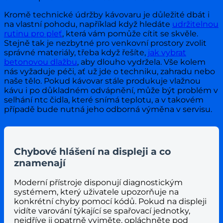
Kromě technické údržby kávovaru je důležité dbát i
na vlastní pohodu, například když hledáte
udržitelnou
rutinu pro pleť
, která vám pomůže cítit se skvěle.
Stejně tak je nezbytné pro venkovní prostory zvolit
správné materiály, třeba když řešíte,
jak vybrat
betonovou dlažbu
, aby dlouho vydržela. Vše kolem
nás vyžaduje péči, ať už jde o techniku, zahradu nebo
naše tělo. Pokud kávovar stále produkuje vlažnou
kávu i po důkladném odvápnění, může být problém v
selhání ntc čidla, které snímá teplotu, a v takovém
případě bude nutná jeho odborná výměna v servisu.
Chybové hlášení na displeji a co
znamenají
Moderní přístroje disponují diagnostickým
systémem, který uživatele upozorňuje na
konkrétní chyby pomocí kódů. Pokud na displeji
vidíte varování týkající se spařovací jednotky,
nejdříve ji opatrně vyjměte, opláchněte pod