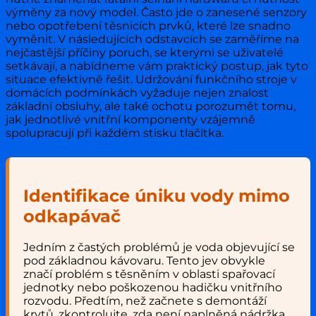
výměny za nový model. Často jde o zanesené senzory
nebo opotřebení těsnicích prvků, které lze snadno
vyměnit. V následujících odstavcích se zaměříme na
nejčastější příčiny poruch, se kterými se uživatelé
setkávají, a nabídneme vám praktický postup, jak tyto
situace efektivně řešit. Udržování funkčního stroje v
domácích podmínkách vyžaduje nejen znalost
základní obsluhy, ale také ochotu porozumět tomu,
jak jednotlivé vnitřní komponenty vzájemně
spolupracují při každém stisku tlačítka.
Identifikace úniku vody mimo
odkapávač
Jedním z častých problémů je voda objevující se
pod základnou kávovaru. Tento jev obvykle
značí problém s těsněním v oblasti spařovací
jednotky nebo poškozenou hadičku vnitřního
rozvodu. Předtím, než začnete s demontáží
krytů, zkontrolujte, zda není naplněná nádržka