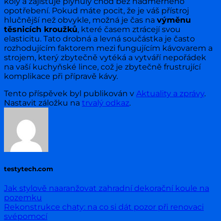
koly a zajišťuje plynulý chod bez nadměrného
opotřebení. Pokud máte pocit, že je váš přístroj
hlučnější než obvykle, možná je čas na
výměnu
těsnicích kroužků
, které časem ztrácejí svou
elasticitu. Tato drobná a levná součástka je často
rozhodujícím faktorem mezi fungujícím kávovarem a
strojem, který zbytečně vytéká a vytváří nepořádek
na vaší kuchyňské lince, což je zbytečně frustrující
komplikace při přípravě kávy.
Tento příspěvek byl publikován v
Aktuality a zprávy
.
Nastavit záložku na
trvalý odkaz
.
testytech.com
Jak stylově naaranžovat zahradní dekorační koule na
pozemku
Rekonstrukce chaty: na co si dát pozor při renovaci
svépomocí