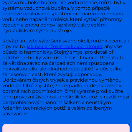
vydává hluboké hučení, ale voda neteče, může být v
systému vzduchová bublina. V tomto případě
pomůže opakované spuštění programu pro horkou
vodu nebo napěnění mléka, které vytlačí přítomný
vzduch a znovu obnoví správný tlak v celém
hydraulickém systému stroje.
Když plánujete vylepšení svého okolí, možná oceníte i
tipy na to,
jak naaranžovat dekorační koule
, aby vše
působilo harmonicky. Stejný smysl pro detail při
údržbě techniky vám ušetří čas i finance. Pamatujte,
že většina závad na čerpadlech není způsobena
nekvalitou dílu, ale dlouhodobou zátěží v důsledku
zanesených cest, které zvyšují odpor vody.
Udržováním čistých trysek a pravidelnou výměnou
vodních filtrů zajistíte, že čerpadlo bude pracovat v
optimálních podmínkách, čímž výrazně prodloužíte
jeho provozní životnost o několik let, což je rozdíl mezi
bezproblémovým ranním šálkem a neustálým
řešením technických potíží s vaším oblíbeným
kávovarem.