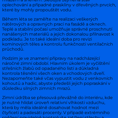
oplechování a případné praskliny v dřevěných prvcích,
které by mohly propouštět vodu.
Během léta se zaměřte na realizaci veškerých
nátěrových a opravných prací na fasádě a oknech.
Teplé a stabilní počasí umožňuje správné proschnutí
nanášených materiálů a jejich dokonalou přilnavost k
podkladu. Je to také ideální doba pro revizi
komínových těles a kontrolu funkčnosti ventilačních
průchodů.
Podzim je ve znamení přípravy na nadcházející
náročné zimní období. Hlavním úkolem je vyčištění
střešních žlabů od opadaného listí a důkladná
kontrola těsnění všech oken a vchodových dveří.
Nezapomeňte také včas vypustit vodu z venkovních
kohoutů a hadic, abyste předešli jejich popraskání v
důsledku silných zimních mrazů.
Zimní údržba se přesouvá převážně do interiéru, kde
je nutné hlídat úroveň relativní vlhkosti vzduchu,
která by měla ideálně dosahovat hodnot mezi
čtyřiceti a padesáti procenty. V případě extrémního
sněžení pravidelně kontrolujte zatížení střechy a