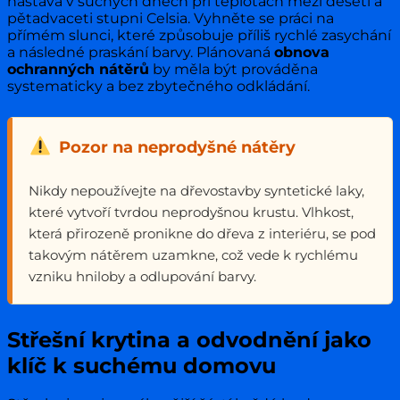
nastává v suchých dnech při teplotách mezi deseti a
pětadvaceti stupni Celsia. Vyhněte se práci na
přímém slunci, které způsobuje příliš rychlé zasychání
a následné praskání barvy. Plánovaná
obnova
ochranných nátěrů
by měla být prováděna
systematicky a bez zbytečného odkládání.
Pozor na neprodyšné nátěry
Nikdy nepoužívejte na dřevostavby syntetické laky,
které vytvoří tvrdou neprodyšnou krustu. Vlhkost,
která přirozeně pronikne do dřeva z interiéru, se pod
takovým nátěrem uzamkne, což vede k rychlému
vzniku hniloby a odlupování barvy.
Střešní krytina a odvodnění jako
klíč k suchému domovu