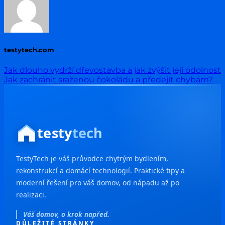
testytech.com
Jak dlouho vydrží dřevostavba a jak zvýšit její odolnost
Jak zachránit sraženou čokoládu a předejít chybám?
testy
tech
TestyTech je váš průvodce chytrým bydlením,
rekonstrukcí a domácí technologií. Praktické tipy a
moderní řešení pro váš domov, od nápadu až po
realizaci.
Váš domov, o krok napřed.
DŮLEŽITÉ STRÁNKY