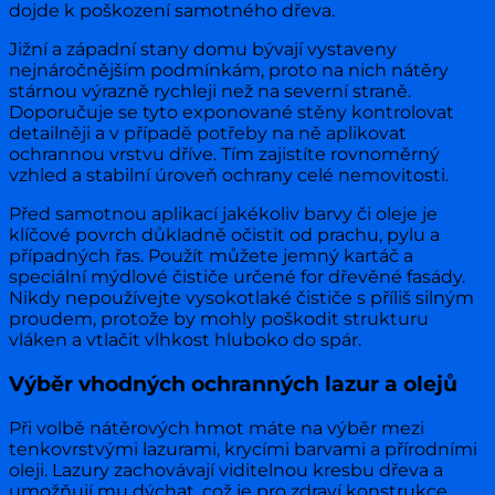
dojde k poškození samotného dřeva.
Jižní a západní stany domu bývají vystaveny
nejnáročnějším podmínkám, proto na nich nátěry
stárnou výrazně rychleji než na severní straně.
Doporučuje se tyto exponované stěny kontrolovat
detailněji a v případě potřeby na ně aplikovat
ochrannou vrstvu dříve. Tím zajistíte rovnoměrný
vzhled a stabilní úroveň ochrany celé nemovitosti.
Před samotnou aplikací jakékoliv barvy či oleje je
klíčové povrch důkladně očistit od prachu, pylu a
případných řas. Použít můžete jemný kartáč a
speciální mýdlové čističe určené for dřevěné fasády.
Nikdy nepoužívejte vysokotlaké čističe s příliš silným
proudem, protože by mohly poškodit strukturu
vláken a vtlačit vlhkost hluboko do spár.
Výběr vhodných ochranných lazur a olejů
Při volbě nátěrových hmot máte na výběr mezi
tenkovrstvými lazurami, krycími barvami a přírodními
oleji. Lazury zachovávají viditelnou kresbu dřeva a
umožňují mu dýchat, což je pro zdraví konstrukce