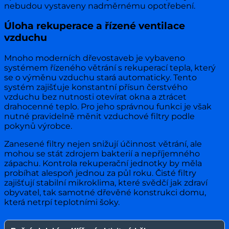
nebudou vystaveny nadměrnému opotřebení.
Úloha rekuperace a řízené ventilace
vzduchu
Mnoho moderních dřevostaveb je vybaveno
systémem řízeného větrání s rekuperací tepla, který
se o výměnu vzduchu stará automaticky. Tento
systém zajišťuje konstantní přísun čerstvého
vzduchu bez nutnosti otevírat okna a ztrácet
drahocenné teplo. Pro jeho správnou funkci je však
nutné pravidelně měnit vzduchové filtry podle
pokynů výrobce.
Zanesené filtry nejen snižují účinnost větrání, ale
mohou se stát zdrojem bakterií a nepříjemného
zápachu. Kontrola rekuperační jednotky by měla
probíhat alespoň jednou za půl roku. Čisté filtry
zajišťují stabilní mikroklima, které svědčí jak zdraví
obyvatel, tak samotné dřevěné konstrukci domu,
která netrpí teplotními šoky.