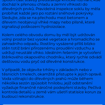
dochází k přenosu chladu a zemní vlhkosti do
dřevěných prvků. Pravidelná inspekce soklu by měla
probíhat každé jaro po roztání sněhové pokrývky.
Sledujte, zda se na přechodu mezi betonem a
dřevem neobjevují vlhké mapy nebo plísně, které
signalizují poškození hydroizolace.
Kolem celého obvodu domu by měl být udržován
volný prostor bez vysoké vegetace a hromadícího se
zahradního odpadu. Rostliny vysázené příliš blízko
stěn totiž brání přirozenému proudění vzduchu a
udržují neustálé vlhko. Ideálním řešením je vytvoření
štěrkového okapového chodníku, který rychle odvádí
dešťovou vodu pryč od dřevěné konstrukce.
V případě, že objevíte trhliny v základech nebo v
těsnicích tmelech, okamžitě přistupte k jejich opravě.
Voda vzlínající do dřevěných prahů může během
několika sezón způsobit hnilobu, jejíž odstranění
vyžaduje finančně náročné podepření stavby. Pečlivá
kontrola detailů u země vám ušetří statisíce korun za
budoucí rekonstrukce.