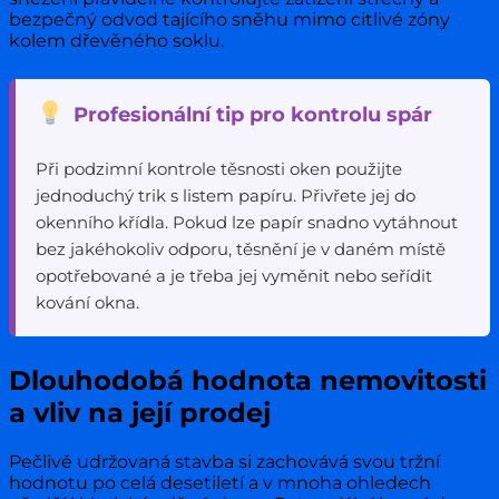
bezpečný odvod tajícího sněhu mimo citlivé zóny
kolem dřevěného soklu.
Profesionální tip pro kontrolu spár
Při podzimní kontrole těsnosti oken použijte
jednoduchý trik s listem papíru. Přivřete jej do
okenního křídla. Pokud lze papír snadno vytáhnout
bez jakéhokoliv odporu, těsnění je v daném místě
opotřebované a je třeba jej vyměnit nebo seřídit
kování okna.
Dlouhodobá hodnota nemovitosti
a vliv na její prodej
Pečlivě udržovaná stavba si zachovává svou tržní
hodnotu po celá desetiletí a v mnoha ohledech