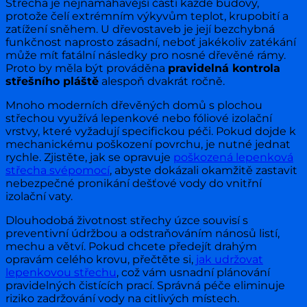
Střecha je nejnamáhavější částí každé budovy,
protože čelí extrémním výkyvům teplot, krupobití a
zatížení sněhem. U dřevostaveb je její bezchybná
funkčnost naprosto zásadní, neboť jakékoliv zatékání
může mít fatální následky pro nosné dřevěné rámy.
Proto by měla být prováděna
pravidelná kontrola
střešního pláště
alespoň dvakrát ročně.
Mnoho moderních dřevěných domů s plochou
střechou využívá lepenkové nebo fóliové izolační
vrstvy, které vyžadují specifickou péči. Pokud dojde k
mechanickému poškození povrchu, je nutné jednat
rychle. Zjistěte, jak se opravuje
poškozená lepenková
střecha svépomocí
, abyste dokázali okamžitě zastavit
nebezpečné pronikání dešťové vody do vnitřní
izolační vaty.
Dlouhodobá životnost střechy úzce souvisí s
preventivní údržbou a odstraňováním nánosů listí,
mechu a větví. Pokud chcete předejít drahým
opravám celého krovu, přečtěte si,
jak udržovat
lepenkovou střechu
, což vám usnadní plánování
pravidelných čistících prací. Správná péče eliminuje
riziko zadržování vody na citlivých místech.