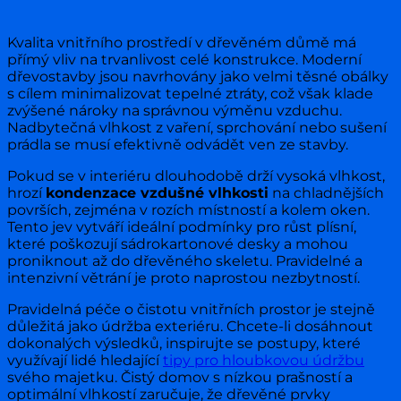
Kvalita vnitřního prostředí v dřevěném důmě má
přímý vliv na trvanlivost celé konstrukce. Moderní
dřevostavby jsou navrhovány jako velmi těsné obálky
s cílem minimalizovat tepelné ztráty, což však klade
zvýšené nároky na správnou výměnu vzduchu.
Nadbytečná vlhkost z vaření, sprchování nebo sušení
prádla se musí efektivně odvádět ven ze stavby.
Pokud se v interiéru dlouhodobě drží vysoká vlhkost,
hrozí
kondenzace vzdušné vlhkosti
na chladnějších
površích, zejména v rozích místností a kolem oken.
Tento jev vytváří ideální podmínky pro růst plísní,
které poškozují sádrokartonové desky a mohou
proniknout až do dřevěného skeletu. Pravidelné a
intenzivní větrání je proto naprostou nezbytností.
Pravidelná péče o čistotu vnitřních prostor je stejně
důležitá jako údržba exteriéru. Chcete-li dosáhnout
dokonalých výsledků, inspirujte se postupy, které
využívají lidé hledající
tipy pro hloubkovou údržbu
svého majetku. Čistý domov s nízkou prašností a
optimální vlhkostí zaručuje, že dřevěné prvky