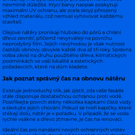
nesmírně důležité. Krycí barvy naopak poskytují
maximální UV ochranu, ale zcela skryjí přirozený
vzhled materiálu, což nemusí vyhovovat každému
staviteli.
Olejové nátěry pronikají hluboko do pórů a chrání
dřevo zevnitř, přičemž nevytvářejí na povrchu
neprodyšný film. Jejich nevýhodou je však nutnost
častější obnovy, obvykle každé dva až tři roky. Správná
volba závisí na druhu použitého dřeva, klimatických
podmínkách ve vaší lokalitě a estetických
požadavcích, které na dům kladete.
Jak poznat správný čas na obnovu nátěru
Existuje jednoduchý trik, jak zjistit, zda vaše fasáda
stále disponuje dostatečnou ochranou proti vodě.
Postříkejte povrch stěny několika kapkami čisté vody
a sledujte jejich chování. Pokud se tvoří kapičky, které
stékají dolů, nátěr je v pořádku. V případě, že se voda
rychle vsákne a dřevo ztmavne, je čas na renovaci.
Ideální čas pro nanášení nových ochranných vrstev