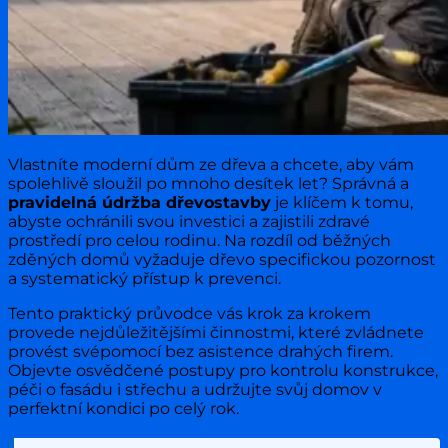
Vlastníte moderní dům ze dřeva a chcete, aby vám
spolehlivě sloužil po mnoho desítek let? Správná a
pravidelná údržba dřevostavby
je klíčem k tomu,
abyste ochránili svou investici a zajistili zdravé
prostředí pro celou rodinu. Na rozdíl od běžných
zděných domů vyžaduje dřevo specifickou pozornost
a systematický přístup k prevenci.
Tento praktický průvodce vás krok za krokem
provede nejdůležitějšími činnostmi, které zvládnete
provést svépomocí bez asistence drahých firem.
Objevte osvědčené postupy pro kontrolu konstrukce,
péči o fasádu i střechu a udržujte svůj domov v
perfektní kondici po celý rok.