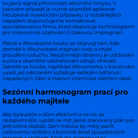
to jasný signál přítomnosti aktivního hmyzu. V
takovém případě je nutné okamžitě aplikovat
hloubkové insekticidní přípravky. U rozsáhlejších
napadení doporučujeme kontaktovat
specializovanou firmu, která disponuje technologiemi
pro mikrovlnné ozařování či tlakovou impregnaci.
Plísně a dřevokazné houby se objevují tam, kde
dochází k dlouhodobé stagnaci vody a chybí
proudění vzduchu. Nejúčinnější obranou je udržování
sucha a okamžité odstraňování zdrojů vlhkosti.
Jakmile se houba, například dřevomorka, v konstrukci
usadí, její odstranění vyžaduje radikální odříznutí
napadených částí a masivní chemické ošetření okolí.
Sezónní harmonogram prací pro
každého majitele
Aby byla péče o dům efektivní a na nic se
nezapomnělo, vyplatí se mít jasně stanovený plán pro
jednotlivá období. Jarní měsíce by měly patřit
celkovému očištění a kontrole škod způsobených
mrazem a sněhem. Sledujte zejména stav