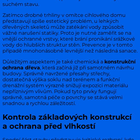
suchém stavu.
Zatímco drobné trhliny v omítce cihlového domu
představují spíše estetický problém, u lehkých
dřevěných skeletů může zatékání vody způsobit
vážné narušení statiky. Proto je nutné zaměřit se na
vnější ochranné vrstvy, které brání pronikání srážkové
vody do hlubších struktur stěn. Prevence je v tomto
případě mnohonásobně levnější než následná sanace.
Důležitým aspektem je také chemická a
konstrukční
ochrana dřeva
, která začíná již při samotném návrhu
budovy. Správně navržené přesahy střechy,
dostatečná výška soklu nad terénem a funkční
drenážní systém výrazně snižují expozici materiálu
nepříznivým vlivům. Pokud tyto prvky fungují
správně, samotná péče o povrchy se stává velmi
snadnou a rychlou záležitostí.
Kontrola základových konstrukcí
a ochrana před vlhkostí
Spodní část stavby představuje kritické rozhraní, kde