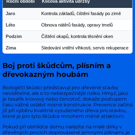
Roční období
Klíčová aktivita údržby
Jaro
Kontrola základů, čištění fasády po zimě
Léto
Obnova nátěrů fasády, opravy tmelů
Podzim
Čištění okapů, kontrola těsnění oken
Zima
Sledování vnitřní vlhkosti, servis rekuperace
Boj proti škůdcům, plísním a
dřevokazným houbám
Biologičtí škůdci představují pro dřevěné stavby
neviditelné, ale o to nebezpečnější riziko. Hmyz, jako
je tesařík krovový nebo červotoč, dokáže postupem
času vážně oslabit nosné konstrukce. Prevence začíná
již při výběru kvalitně vysušeného dřeva pro stavbu,
které je pro tyto škůdce mnohem méně atraktivní.
Pokud při obhlídce domu narazíte na malé dírky v
dřevěných prvcích doprovázené jemnými pilinami, je