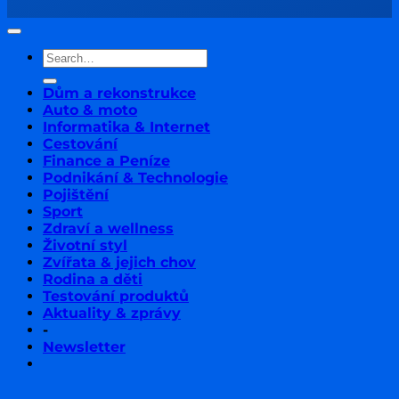
Dům a rekonstrukce
Auto & moto
Informatika & Internet
Cestování
Finance a Peníze
Podnikání & Technologie
Pojištění
Sport
Zdraví a wellness
Životní styl
Zvířata & jejich chov
Rodina a děti
Testování produktů
Aktuality & zprávy
-
Newsletter