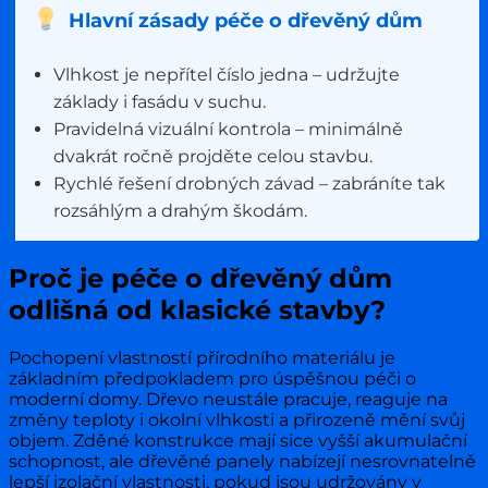
Hlavní zásady péče o dřevěný dům
Vlhkost je nepřítel číslo jedna – udržujte
základy i fasádu v suchu.
Pravidelná vizuální kontrola – minimálně
dvakrát ročně projděte celou stavbu.
Rychlé řešení drobných závad – zabráníte tak
rozsáhlým a drahým škodám.
Proč je péče o dřevěný dům
odlišná od klasické stavby?
Pochopení vlastností přírodního materiálu je
základním předpokladem pro úspěšnou péči o
moderní domy. Dřevo neustále pracuje, reaguje na
změny teploty i okolní vlhkosti a přirozeně mění svůj
objem. Zděné konstrukce mají sice vyšší akumulační
schopnost, ale dřevěné panely nabízejí nesrovnatelně
lepší izolační vlastnosti, pokud jsou udržovány v