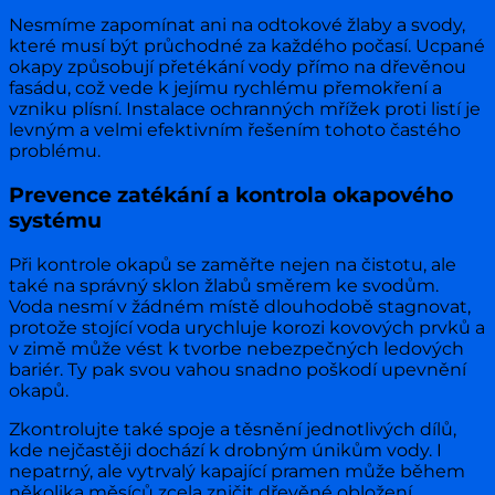
Nesmíme zapomínat ani na odtokové žlaby a svody,
které musí být průchodné za každého počasí. Ucpané
okapy způsobují přetékání vody přímo na dřevěnou
fasádu, což vede k jejímu rychlému přemokření a
vzniku plísní. Instalace ochranných mřížek proti listí je
levným a velmi efektivním řešením tohoto častého
problému.
Prevence zatékání a kontrola okapového
systému
Při kontrole okapů se zaměřte nejen na čistotu, ale
také na správný sklon žlabů směrem ke svodům.
Voda nesmí v žádném místě dlouhodobě stagnovat,
protože stojící voda urychluje korozi kovových prvků a
v zimě může vést k tvorbe nebezpečných ledových
bariér. Ty pak svou vahou snadno poškodí upevnění
okapů.
Zkontrolujte také spoje a těsnění jednotlivých dílů,
kde nejčastěji dochází k drobným únikům vody. I
nepatrný, ale vytrvalý kapající pramen může během
několika měsíců zcela zničit dřevěné obložení