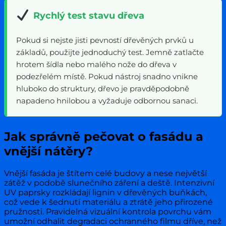
Rychlý test stavu dřeva
Pokud si nejste jisti pevností dřevěných prvků u
základů, použijte jednoduchý test. Jemně zatlačte
hrotem šídla nebo malého nože do dřeva v
podezřelém místě. Pokud nástroj snadno vnikne
hluboko do struktury, dřevo je pravděpodobně
napadeno hnilobou a vyžaduje odbornou sanaci.
Jak správně pečovat o fasádu a
vnější nátěry?
Vnější fasáda je štítem celé budovy a nese největší
zátěž v podobě slunečního záření a deště. Intenzivní
UV paprsky rozkládají lignin v dřevěných buňkách,
což vede k šednutí materiálu a ztrátě jeho přirozené
pružnosti. Pravidelná vizuální kontrola povrchu vám
umožní odhalit degradaci ochranného filmu dříve, než