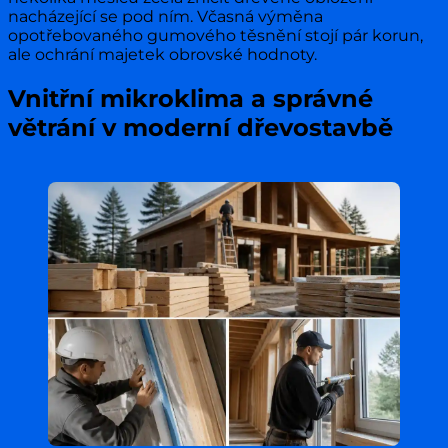
nacházející se pod ním. Včasná výměna
opotřebovaného gumového těsnění stojí pár korun,
ale ochrání majetek obrovské hodnoty.
Vnitřní mikroklima a správné
větrání v moderní dřevostavbě