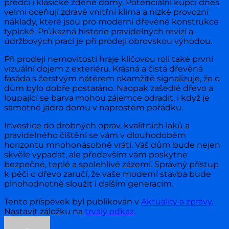
předčí i klasické zděné domy. Potenciální kupci dnes
velmi oceňují zdravé vnitřní klima a nízké provozní
náklady, které jsou pro moderní dřevěné konstrukce
typické. Průkazná historie pravidelných revizí a
údržbových prací je při prodeji obrovskou výhodou.
Při prodeji nemovitosti hraje klíčovou roli také první
vizuální dojem z exteriéru. Krásná a čistá dřevěná
fasáda s čerstvým nátěrem okamžitě signalizuje, že o
dům bylo dobře postaráno. Naopak zašedlé dřevo a
loupající se barva mohou zájemce odradit, i když je
samotné jádro domu v naprostém pořádku.
Investice do drobných oprav, kvalitních laků a
pravidelného čištění se vám v dlouhodobém
horizontu mnohonásobně vrátí. Váš dům bude nejen
skvěle vypadat, ale především vám poskytne
bezpečné, teplé a spolehlivé zázemí. Správný přístup
k péči o dřevo zaručí, že vaše moderní stavba bude
plnohodnotně sloužit i dalším generacím.
Tento příspěvek byl publikován v
Aktuality a zprávy
.
Nastavit záložku na
trvalý odkaz
.