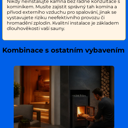
Nikdy neinstalujte kamna bez řádné konzultace s
kominíkem. Musíte zajistit správný tah komína a
přívod externího vzduchu pro spalování, jinak se
vystavujete riziku neefektivního provozu či
hromadění zplodin. Kvalitní instalace je základem
dlouhověkosti vaší sauny.
Kombinace s ostatním vybavením