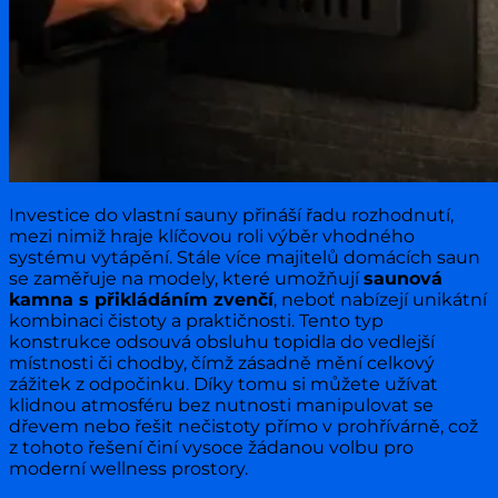
Investice do vlastní sauny přináší řadu rozhodnutí,
mezi nimiž hraje klíčovou roli výběr vhodného
systému vytápění. Stále více majitelů domácích saun
se zaměřuje na modely, které umožňují
saunová
kamna s přikládáním zvenčí
, neboť nabízejí unikátní
kombinaci čistoty a praktičnosti. Tento typ
konstrukce odsouvá obsluhu topidla do vedlejší
místnosti či chodby, čímž zásadně mění celkový
zážitek z odpočinku. Díky tomu si můžete užívat
klidnou atmosféru bez nutnosti manipulovat se
dřevem nebo řešit nečistoty přímo v prohřívárně, což
z tohoto řešení činí vysoce žádanou volbu pro
moderní wellness prostory.