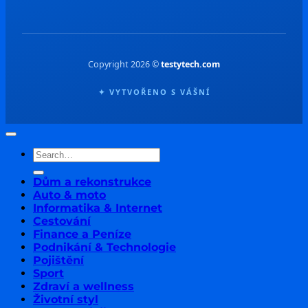
Copyright 2026 ©
testytech.com
✦ VYTVOŘENO S VÁŠNÍ
Dům a rekonstrukce
Auto & moto
Informatika & Internet
Cestování
Finance a Peníze
Podnikání & Technologie
Pojištění
Sport
Zdraví a wellness
Životní styl