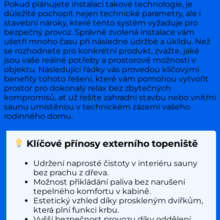
Pokud plánujete instalaci takové technologie, je
důležité pochopit nejen technické parametry, ale i
stavební nároky, které tento systém vyžaduje pro
bezpečný provoz. Správně zvolená instalace vám
ušetří mnoho času při následné údržbě a úklidu. Než
se rozhodnete pro konkrétní produkt, zvažte, jaké
jsou vaše reálné potřeby a prostorové možnosti v
objektu. Následující řádky vás provedou klíčovými
benefity tohoto řešení, které vám pomohou vytvořit
prostor pro dokonalý relax bez zbytečných
kompromisů, ať už řešíte zahradní stavbu nebo vnitřní
saunu umístěnou v technickém zázemí vašeho
rodinného domu.
Klíčové přínosy externího topeniště
Udržení naprosté čistoty v interiéru sauny
bez prachu z dřeva.
Možnost přikládání paliva bez narušení
tepelného komfortu v kabině.
Estetický vzhled díky proskleným dvířkům,
která plní funkci krbu.
Vyšší bezpečnost provozu díky oddělení