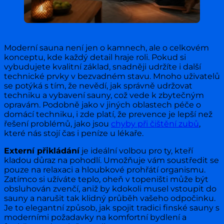
Moderní sauna není jen o kamnech, ale o celkovém
konceptu, kde každý detail hraje roli. Pokud si
vybudujete kvalitní základ, snadněji udržíte i další
technické prvky v bezvadném stavu. Mnoho uživatelů
se potýká s tím, že nevědí, jak správně udržovat
techniku a vybavení sauny, což vede k zbytečným
opravám. Podobně jako v jiných oblastech péče o
domácí techniku, i zde platí, že prevence je lepší než
řešení problémů, jako jsou
chyby při čištění zubů
,
které nás stojí čas i peníze u lékaře.
Externí přikládání
je ideální volbou pro ty, kteří
kladou důraz na pohodlí. Umožňuje vám soustředit se
pouze na relaxaci a hloubkové prohřátí organismu.
Zatímco si užíváte teplo, oheň v topeništi může být
obsluhován zvenčí, aniž by kdokoli musel vstoupit do
sauny a narušit tak klidný průběh vašeho odpočinku.
Je to elegantní způsob, jak spojit tradici finské sauny s
moderními požadavky na komfortní bydlení a