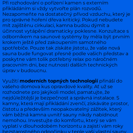
Při rozhodování o pořízení kamen s externím
přikládáním si vždy vytvořte plán rozvodů.
Nezapomeňte na dostatečný přívod vzduchu, který je
pro správné hoření dřeva kritický. Pokud nebudete
mít zajištěnu cirkulaci, kamna budou dýmit a
účinnost vytápění dramaticky poklesne. Konzultace s
odborníkem na saunové systémy by měla být prvním
krokem ještě před zakoupením samotného
spotřebiče. Pouze tak získáte jistotu, že vaše nová
sauna bude fungovat přesně podle vašich představ a
poskytne vám tolik potřebný relax po náročném
pracovním dni, bez nutnosti dalších technických
úprav v budoucnu.
Využití
moderních topných technologií
přináší do
vašeho domova kus opravdové kvality. Ať už se
rozhodnete pro jakýkoli model, pamatujte, že
nejdůležitější je bezpečnost a správná instalace. S
kamny, která mají přikládání zvenčí, získáváte prostor,
čistotu a především neopakovatelný zážitek, který
vám běžná kamna uvnitř sauny nikdy nabídnout
nemohou. Investujte do komfortu, který se vám
vyplatí v dlouhodobém horizontu a zajistí vám roky
bezstarostného odpočinku v teple vaší vlastní sauny,