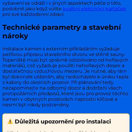
vybavení se odráží i v jiných aspektech péče o tělo,
podobně jako když volíte
kvalitní elektrický kartáček
pro své každodenní zdraví.
Technické parametry a stavební
nároky
Instalace kamen s externím přikládáním vyžaduje
pečlivou přípravu stavebního otvoru ve stěně sauny.
Topeniště musí být správně odizolováno od hořlavých
materiálů, což vyžaduje použití nehořlavých desek a
dostatečnou vzduchovou mezeru. Je nutné, aby rám
byl dokonale utěsněn, aby nedocházelo k úniku tepla
z kabiny do okolních prostor. Při plánování tedy
nezapomínejte na odborný dozor a dodržení všech
protipožárních předpisů, které jsou pro provoz těchto
kamen v obytných prostorách naprosto klíčové a
nesmí být nikdy podceněny.
Důležitá upozornění pro instalaci