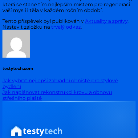
která se stane tím nejlepším místem pro regeneraci
vaší mysli i těla v každém ročním období.
Tento příspěvek byl publikován v
Aktuality a zprávy
.
Nastavit záložku na
trvalý odkaz
.
testytech.com
Jak vybrat nejlepší zahradní ohniště pro stylové
bydlení
Jak naplánovat rekonstrukci krovu a obnovu
střešního pláště
testy
tech