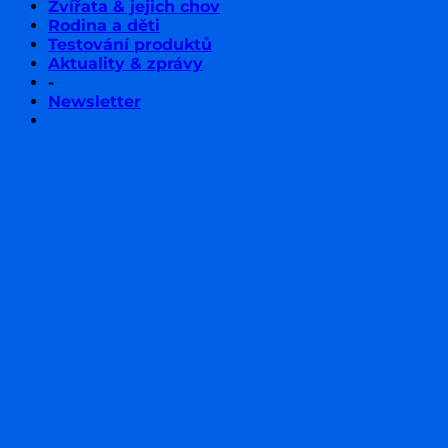
Zvířata & jejich chov
Rodina a děti
Testování produktů
Aktuality & zprávy
-
Newsletter