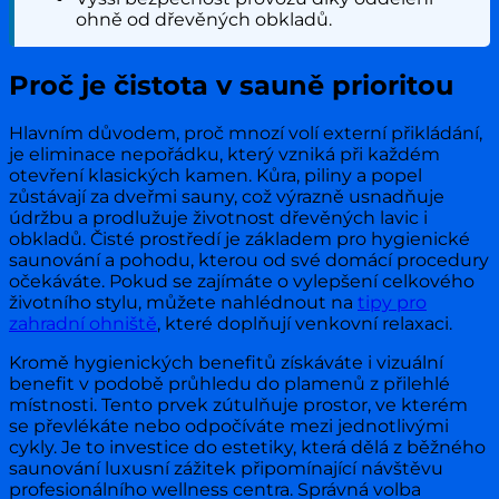
ohně od dřevěných obkladů.
Proč je čistota v sauně prioritou
Hlavním důvodem, proč mnozí volí externí přikládání,
je eliminace nepořádku, který vzniká při každém
otevření klasických kamen. Kůra, piliny a popel
zůstávají za dveřmi sauny, což výrazně usnadňuje
údržbu a prodlužuje životnost dřevěných lavic i
obkladů. Čisté prostředí je základem pro hygienické
saunování a pohodu, kterou od své domácí procedury
očekáváte. Pokud se zajímáte o vylepšení celkového
životního stylu, můžete nahlédnout na
tipy pro
zahradní ohniště
, které doplňují venkovní relaxaci.
Kromě hygienických benefitů získáváte i vizuální
benefit v podobě průhledu do plamenů z přilehlé
místnosti. Tento prvek zútulňuje prostor, ve kterém
se převlékáte nebo odpočíváte mezi jednotlivými
cykly. Je to investice do estetiky, která dělá z běžného
saunování luxusní zážitek připomínající návštěvu
profesionálního wellness centra. Správná volba