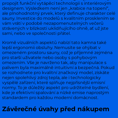
propojit funkční vytápěcí technologii s interiérovým
designem. Výsledkem není jen „krabice na topení“,
ale plnohodnotný prvek, který definuje charakter celé
sauny. Investice do modelů s kvalitním prosklením se
vám vrátí v podobě nezapomenutelných večerů
strávených v blízkosti uklidňujícího ohně, ať už jste
sami, nebo ve společnosti přátel.
Kromě vizuálních aspektů nabízí tato kamna také
lepší ergonomii obsluhy. Nemusíte se ohýbat v
omezeném prostoru sauny, což je příjemné zejména
pro starší uživatele nebo osoby s pohybovým
omezením. Vše je navrženo tak, aby manipulace s
palivem byla maximálně intuitivní a bezpečná. Pokud
se rozhodnete pro kvalitní značkový model, získáte
nejen spolehlivý zdroj tepla, ale i technologicky
vyspělé zařízení, které splňuje nejpřísnější emisní
normy. To je důležitý aspekt pro udržitelné bydlení,
kde je efektivní spalování a nízké emise naprostým
standardem pro každou moderní domácnost.
Závěrečné úvahy před nákupem