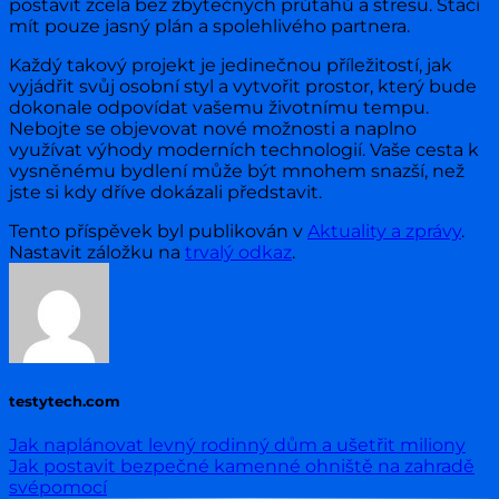
postavit zcela bez zbytečných průtahů a stresu. Stačí
mít pouze jasný plán a spolehlivého partnera.
Každý takový projekt je jedinečnou příležitostí, jak
vyjádřit svůj osobní styl a vytvořit prostor, který bude
dokonale odpovídat vašemu životnímu tempu.
Nebojte se objevovat nové možnosti a naplno
využívat výhody moderních technologií. Vaše cesta k
vysněnému bydlení může být mnohem snazší, než
jste si kdy dříve dokázali představit.
Tento příspěvek byl publikován v
Aktuality a zprávy
.
Nastavit záložku na
trvalý odkaz
.
testytech.com
Jak naplánovat levný rodinný dům a ušetřit miliony
Jak postavit bezpečné kamenné ohniště na zahradě
svépomocí