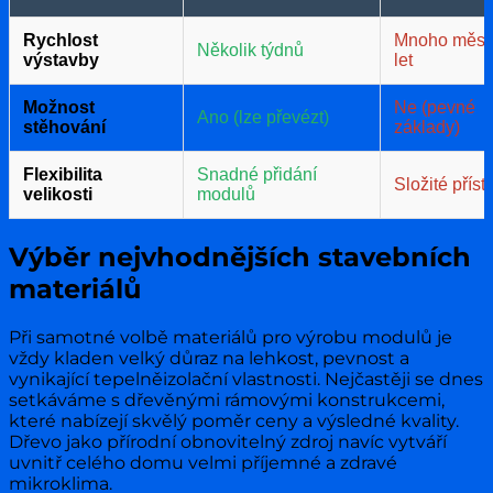
Rychlost
Mnoho měsí
Několik týdnů
výstavby
let
Možnost
Ne (pevné
Ano (lze převézt)
stěhování
základy)
Flexibilita
Snadné přidání
Složité příst
velikosti
modulů
Výběr nejvhodnějších stavebních
materiálů
Při samotné volbě materiálů pro výrobu modulů je
vždy kladen velký důraz na lehkost, pevnost a
vynikající tepelněizolační vlastnosti. Nejčastěji se dnes
setkáváme s dřevěnými rámovými konstrukcemi,
které nabízejí skvělý poměr ceny a výsledné kvality.
Dřevo jako přírodní obnovitelný zdroj navíc vytváří
uvnitř celého domu velmi příjemné a zdravé
mikroklima.