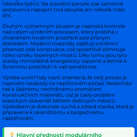
několika týdnů. Na stavební parcele pak samotné
sestavení a napojení trvá obvykle jen několik málo
dní.
Druhým významným plusem je naprostá kontrola
nad celým výrobním procesem, který probíhá v
chráněném továrním prostředí pod přísným
dohledem. Moderní materiály zajišťují extrémní
přesnost celé konstrukce, což spolehlivě eliminuje
riziko vzniku tepelných mostů. Díky tomu jsou tyto
stavby mimořádně energeticky úsporné a šetrné k
životnímu prostředí i k vaší peněžence.
Výroba uvnitř haly navíc znamená, že celý proces je
naprosto nezávislý na nepříznivém počasí. Nedochází
tak k žádnému nechtěnému promáčení
konstrukčních materiálů, což je častý problém
klasických stavenišť během deštivých měsíců.
Výsledkem je dokonale suchá a zdravá stavba, která je
připravena k okamžitému a bezpečnému
nastěhování.
Hlavní přednosti modulárního