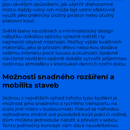
jsou skvělým způsobem, jak ušetřit drahocenné
místo. Každý volný roh může být velmi efektivně
využit jako praktický úložný prostor nebo útulný
pracovní kout.
Světlé barvy na stěnách a minimalistický design
nábytku dokážou opticky výrazně zvětšit i ty
nejmenší obytné místnosti. Pečlivý výběr kvalitních
materiálů, jako je přírodní dřevo nebo kov, dodává
celému interiéru pocit luxusu a útulnosti. Správně
navržené osvětlení opěrně dokáže vytvořit příjemnou
rodinnou atmosféru v kteroukoli denní či noční dobu.
Možnosti snadného rozšíření a
mobilita staveb
Jednou z největších výhod tohoto typu bydlení je
možnost jeho snadného a rychlého transportu na
zcela jiné místo v budoucnosti. Pokud se náhodou
rozhodnete změnit své působiště kvůli práci či rodině,
dům můžete jednoduše naložit a převézt s sebou.
Tento jedinečný koncept vám dává neuvěřitelnou