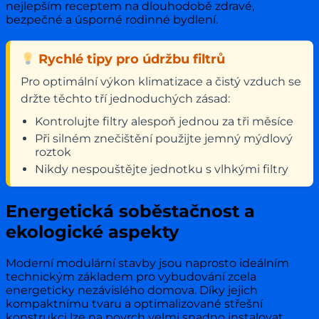
nejlepším receptem na dlouhodobě zdravé,
bezpečné a úsporné rodinné bydlení.
Rychlé tipy pro údržbu filtrů
Pro optimální výkon klimatizace a čistý vzduch se
držte těchto tří jednoduchých zásad:
Kontrolujte filtry alespoň jednou za tři měsíce
Při silném znečištění použijte jemný mýdlový
roztok
Nikdy nespouštějte jednotku s vlhkými filtry
Energetická soběstačnost a
ekologické aspekty
Moderní modulární stavby jsou naprosto ideálním
technickým základem pro vybudování zcela
energeticky nezávislého domova. Díky jejich
kompaktnímu tvaru a optimalizované střešní
konstrukci lze na povrch velmi snadno instalovat