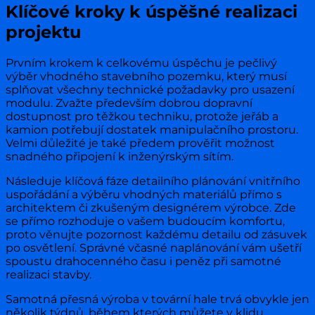
Klíčové kroky k úspěšné realizaci
projektu
Prvním krokem k celkovému úspěchu je pečlivý
výběr vhodného stavebního pozemku, který musí
splňovat všechny technické požadavky pro usazení
modulu. Zvažte především dobrou dopravní
dostupnost pro těžkou techniku, protože jeřáb a
kamion potřebují dostatek manipulačního prostoru.
Velmi důležité je také předem prověřit možnost
snadného připojení k inženýrským sítím.
Následuje klíčová fáze detailního plánování vnitřního
uspořádání a výběru vhodných materiálů přímo s
architektem či zkušeným designérem výrobce. Zde
se přímo rozhoduje o vašem budoucím komfortu,
proto věnujte pozornost každému detailu od zásuvek
po osvětlení. Správné včasné naplánování vám ušetří
spoustu drahocenného času i peněz při samotné
realizaci stavby.
Samotná přesná výroba v tovární hale trvá obvykle jen
několik týdnů, během kterých můžete v klidu