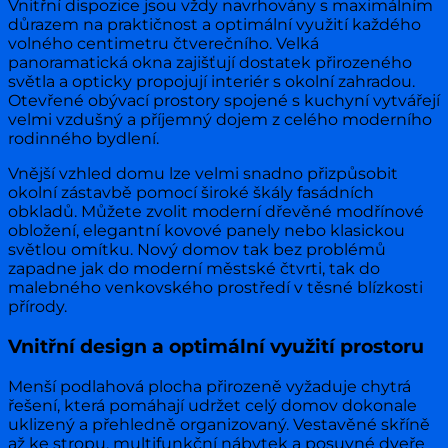
Vnitřní dispozice jsou vždy navrhovány s maximálním
důrazem na praktičnost a optimální využití každého
volného centimetru čtverečního. Velká
panoramatická okna zajišťují dostatek přirozeného
světla a opticky propojují interiér s okolní zahradou.
Otevřené obývací prostory spojené s kuchyní vytvářejí
velmi vzdušný a příjemný dojem z celého moderního
rodinného bydlení.
Vnější vzhled domu lze velmi snadno přizpůsobit
okolní zástavbě pomocí široké škály fasádních
obkladů. Můžete zvolit moderní dřevěné modřínové
obložení, elegantní kovové panely nebo klasickou
světlou omítku. Nový domov tak bez problémů
zapadne jak do moderní městské čtvrti, tak do
malebného venkovského prostředí v těsné blízkosti
přírody.
Vnitřní design a optimální využití prostoru
Menší podlahová plocha přirozeně vyžaduje chytrá
řešení, která pomáhají udržet celý domov dokonale
uklizený a přehledně organizovaný. Vestavěné skříně
až ke stropu, multifunkční nábytek a posuvné dveře