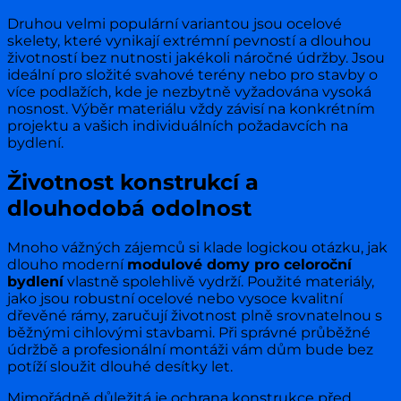
Druhou velmi populární variantou jsou ocelové
skelety, které vynikají extrémní pevností a dlouhou
životností bez nutnosti jakékoli náročné údržby. Jsou
ideální pro složité svahové terény nebo pro stavby o
více podlažích, kde je nezbytně vyžadována vysoká
nosnost. Výběr materiálu vždy závisí na konkrétním
projektu a vašich individuálních požadavcích na
bydlení.
Životnost konstrukcí a
dlouhodobá odolnost
Mnoho vážných zájemců si klade logickou otázku, jak
dlouho moderní
modulové domy pro celoroční
bydlení
vlastně spolehlivě vydrží. Použité materiály,
jako jsou robustní ocelové nebo vysoce kvalitní
dřevěné rámy, zaručují životnost plně srovnatelnou s
běžnými cihlovými stavbami. Při správné průběžné
údržbě a profesionální montáži vám dům bude bez
potíží sloužit dlouhé desítky let.
Mimořádně důležitá je ochrana konstrukce před