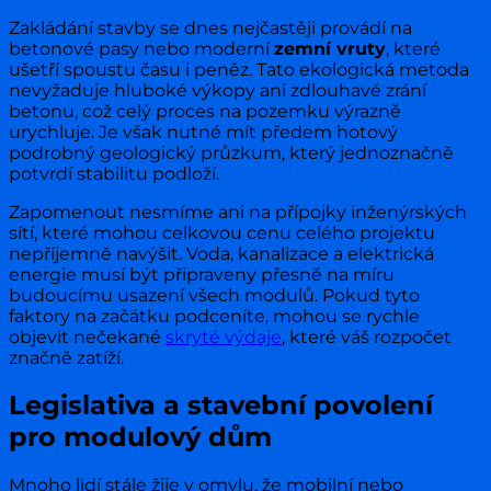
Zakládání stavby se dnes nejčastěji provádí na
betonové pasy nebo moderní
zemní vruty
, které
ušetří spoustu času i peněz. Tato ekologická metoda
nevyžaduje hluboké výkopy ani zdlouhavé zrání
betonu, což celý proces na pozemku výrazně
urychluje. Je však nutné mít předem hotový
podrobný geologický průzkum, který jednoznačně
potvrdí stabilitu podloží.
Zapomenout nesmíme ani na přípojky inženýrských
sítí, které mohou celkovou cenu celého projektu
nepříjemně navýšit. Voda, kanalizace a elektrická
energie musí být připraveny přesně na míru
budoucímu usazení všech modulů. Pokud tyto
faktory na začátku podceníte, mohou se rychle
objevit nečekané
skryté výdaje
, které váš rozpočet
značně zatíží.
Legislativa a stavební povolení
pro modulový dům
Mnoho lidí stále žije v omylu, že mobilní nebo