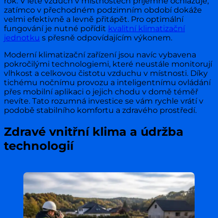
rok. V létě vzduch v místnostech příjemně ochlazuje,
zatímco v přechodném podzimním období dokáže
velmi efektivně a levně přitápět. Pro optimální
fungování je nutné pořídit
kvalitní klimatizační
jednotku
s přesně odpovídajícím výkonem.
Moderní klimatizační zařízení jsou navíc vybavena
pokročilými technologiemi, které neustále monitorují
vlhkost a celkovou čistotu vzduchu v místnosti. Díky
tichému nočnímu provozu a inteligentnímu ovládání
přes mobilní aplikaci o jejich chodu v domě téměř
nevíte. Tato rozumná investice se vám rychle vrátí v
podobě stabilního komfortu a zdravého prostředí.
Zdravé vnitřní klima a údržba
technologií