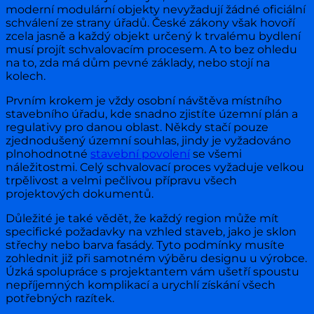
moderní modulární objekty nevyžadují žádné oficiální
schválení ze strany úřadů. České zákony však hovoří
zcela jasně a každý objekt určený k trvalému bydlení
musí projít schvalovacím procesem. A to bez ohledu
na to, zda má dům pevné základy, nebo stojí na
kolech.
Prvním krokem je vždy osobní návštěva místního
stavebního úřadu, kde snadno zjistíte územní plán a
regulativy pro danou oblast. Někdy stačí pouze
zjednodušený územní souhlas, jindy je vyžadováno
plnohodnotné
stavební povolení
se všemi
náležitostmi. Celý schvalovací proces vyžaduje velkou
trpělivost a velmi pečlivou přípravu všech
projektových dokumentů.
Důležité je také vědět, že každý region může mít
specifické požadavky na vzhled staveb, jako je sklon
střechy nebo barva fasády. Tyto podmínky musíte
zohlednit již při samotném výběru designu u výrobce.
Úzká spolupráce s projektantem vám ušetří spoustu
nepříjemných komplikací a urychlí získání všech
potřebných razítek.