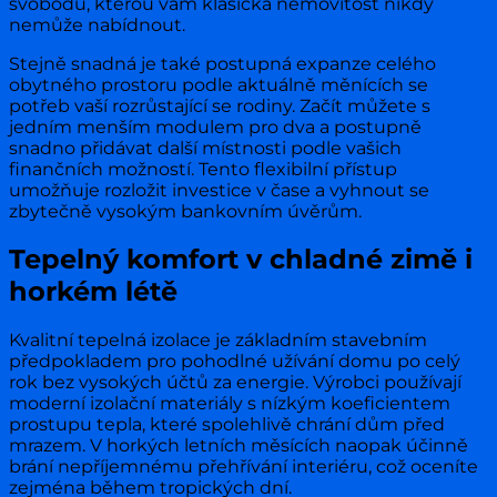
svobodu, kterou vám klasická nemovitost nikdy
nemůže nabídnout.
Stejně snadná je také postupná expanze celého
obytného prostoru podle aktuálně měnících se
potřeb vaší rozrůstající se rodiny. Začít můžete s
jedním menším modulem pro dva a postupně
snadno přidávat další místnosti podle vašich
finančních možností. Tento flexibilní přístup
umožňuje rozložit investice v čase a vyhnout se
zbytečně vysokým bankovním úvěrům.
Tepelný komfort v chladné zimě i
horkém létě
Kvalitní tepelná izolace je základním stavebním
předpokladem pro pohodlné užívání domu po celý
rok bez vysokých účtů za energie. Výrobci používají
moderní izolační materiály s nízkým koeficientem
prostupu tepla, které spolehlivě chrání dům před
mrazem. V horkých letních měsících naopak účinně
brání nepříjemnému přehřívání interiéru, což oceníte
zejména během tropických dní.