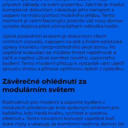
připravit základy na svém pozemku. Jakmile je modul
kompletně dokončen, následuje jeho transport a
usazení na místo pomocí mobilního jeřábu. Tento
moment je velmi fascinující, protože váš nový domov
vyroste doslova před očima během několika hodin.
Úplně posledním krokem je dokončení všech
vnitřních rozvodů, napojení na sítě a finální estetické
úpravy interiéru i bezprostředního okolí domu. Po
úspěšné kolaudaci se můžete ihned nastěhovat a
začít si naplno užívat komfort nového, úsporného
bydlení. Tento moderní přístup k výstavbě vám ušetří
spoustu stresu a přinese upřímnou radost z výsledku.
Závěrečné ohlédnutí za
modulárním světem
Rozhodnutí pro moderní a úsporné bydlení v
modulech představuje krok správným směrem pro
každého, kdo hledá kvalitu, rychlost a vysokou
efektivitu. Tento inovativní koncept úspěšně boří
staré mýty a ukazuje, že komfortní rodinný domov lze