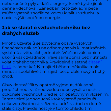
nebezpečné pyly a další alergeny, které byste jinak
denně vdechovali. Zanedbání této základní péče
může výrazně zhoršit celkovou kvalitu vzduchu a
navíc zvýšit spotřebu energie.
Jak se starat o vzduchotechniku bez
drahých služeb
Mnoho uživatelů se zbytečně obává vysokých
finančních nákladů na odborný servis klimatizačních
systémů a větracích jednotek. Většinu základních
úkonů však zvládnete hravě sami doma bez nutnosti
volat drahého technika. Pravidelné a šetrné
čištění
filtrů
zvládne každý majitel během několika málo
minut a spolehlivě tím zajistí bezproblémový a tichý
chod.
Obvykle stačí filtry opatrně vyjmout, důkladně
propláchnout vlažnou vodou nebo vysát a nechat
dokonale vyschnout před jejich opětovným vložením.
Tento velmi jednoduchý krok výrazně prodlouží
celkovou životnost zařízení a udrží vzduch v domě
stále čistý. Pravidelnost je v tomto ohledu tím