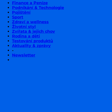
Finance a Peníze
Podnikání & Technologie
Pojištění
Sport
Zdraví a wellness
Životní styl
Zvířata & jejich chov
Rodina a děti
Testování produktů
Aktuality & zprávy
-
Newsletter