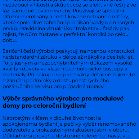
nežádoucí vlhkostí a škůdci, což se efektivně řeší již ve
fázi samotné tovární výroby. Používají se speciální
difuzní membrány a certifikované ochranné nátěry,
které spolehlivě zabraňují pronikání vody do nosných
prvků. Pravidelná vizuální kontrola stavu fasády pak
zajistí, že dům zůstane v perfektní kondici po celou
dobu.
Seriózní čeští výrobci poskytují na nosnou konstrukci
nadstandardní záruku v délce až několika desítek let.
To je jasným a nezpochybnitelným důkazem vysoké
kvality i důvěry ve vlastní technologické postupy a
materiály. Při nákupu se proto vždy detailně zajímejte
o záruční podmínky a dostupnost rychlého
pozáručního servisu pro případné úpravy.
Výběr správného výrobce pro modulové
domy pro celoroční bydlení
Naprostým klíčem k dlouhé životnosti a
spokojenému bydlení je pečlivý výběr renomovaného
dodavatele s prokazatelnými zkušenostmi v oboru.
Důkladně si prověřte dostupné reference, navštivte