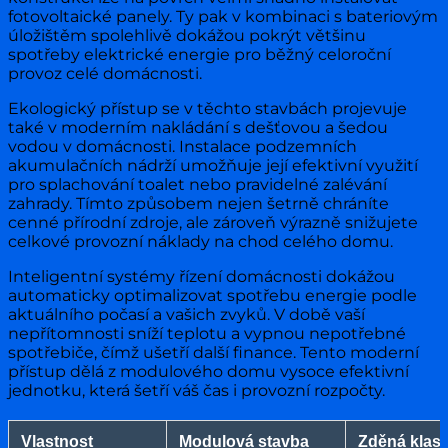
fotovoltaické panely. Ty pak v kombinaci s bateriovým
úložištěm spolehlivě dokážou pokrýt většinu
spotřeby elektrické energie pro běžný celoroční
provoz celé domácnosti.
Ekologický přístup se v těchto stavbách projevuje
také v moderním nakládání s dešťovou a šedou
vodou v domácnosti. Instalace podzemních
akumulačních nádrží umožňuje její efektivní využití
pro splachování toalet nebo pravidelné zalévání
zahrady. Tímto způsobem nejen šetrně chráníte
cenné přírodní zdroje, ale zároveň výrazně snižujete
celkové provozní náklady na chod celého domu.
Inteligentní systémy řízení domácnosti dokážou
automaticky optimalizovat spotřebu energie podle
aktuálního počasí a vašich zvyků. V době vaší
nepřítomnosti sníží teplotu a vypnou nepotřebné
spotřebiče, čímž ušetří další finance. Tento moderní
přístup dělá z modulového domu vysoce efektivní
jednotku, která šetří váš čas i provozní rozpočty.
Vlastnost
Modulová stavba
Zděná klasi