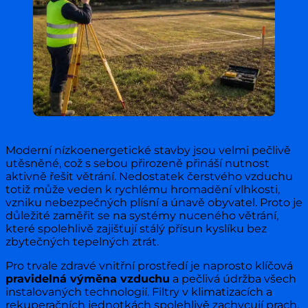
Moderní nízkoenergetické stavby jsou velmi pečlivě
utěsněné, což s sebou přirozeně přináší nutnost
aktivně řešit větrání. Nedostatek čerstvého vzduchu
totiž může veden k rychlému hromadění vlhkosti,
vzniku nebezpečných plísní a únavě obyvatel. Proto je
důležité zaměřit se na systémy nuceného větrání,
které spolehlivě zajišťují stálý přísun kyslíku bez
zbytečných tepelných ztrát.
Pro trvale zdravé vnitřní prostředí je naprosto klíčová
pravidelná výměna vzduchu
a pečlivá údržba všech
instalovaných technologií. Filtry v klimatizacích a
rekuperačních jednotkách spolehlivě zachycují prach,