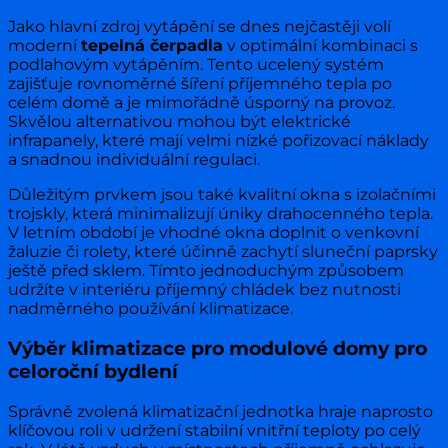
Jako hlavní zdroj vytápění se dnes nejčastěji volí
moderní
tepelná čerpadla
v optimální kombinaci s
podlahovým vytápěním. Tento ucelený systém
zajišťuje rovnoměrné šíření příjemného tepla po
celém domě a je mimořádně úsporný na provoz.
Skvělou alternativou mohou být elektrické
infrapanely, které mají velmi nízké pořizovací náklady
a snadnou individuální regulaci.
Důležitým prvkem jsou také kvalitní okna s izolačními
trojskly, která minimalizují úniky drahocenného tepla.
V letním období je vhodné okna doplnit o venkovní
žaluzie či rolety, které účinně zachytí sluneční paprsky
ještě před sklem. Tímto jednoduchým způsobem
udržíte v interiéru příjemný chládek bez nutnosti
nadměrného používání klimatizace.
Výběr klimatizace pro modulové domy pro
celoroční bydlení
Správně zvolená klimatizační jednotka hraje naprosto
klíčovou roli v udržení stabilní vnitřní teploty po celý