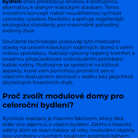
bydlení
dnes představují skvělou a dostupnou
alternativu k drahým klasickým stavbám. Tento
inovativní koncept nabízí neuvěřitelnou rychlost
výstavby, vysokou flexibilitu a splňuje nejpřísnější
ekologické standardy pro maximálně pohodlný
rodinný život.
Současné technologie posouvají tyto modulární
stavby na úroveň klasických rodinných domů s velmi
nízkou spotřebou. Nabízejí výborný tepelný komfort a
snadnou přizpůsobivost individuálním potřebám
každé rodiny. Podívejme se společně na klíčové
aspekty, které vám pomohou proměnit sen o
vlastním dostupném domově v realitu bez jakýchkoli
zbytečných finančních chyb.
Proč zvolit modulové domy pro
celoroční bydlení?
Rychlost realizace je hlavním faktorem, který láká
stále více zájemců o vlastní bydlení. Zatímco klasický
zděný dům se staví měsíce až roky, modulární objekty
jsou vyrobeny v suchém továrním prostředí během