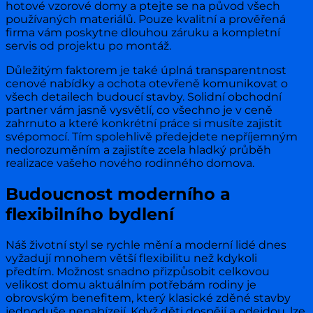
hotové vzorové domy a ptejte se na původ všech
používaných materiálů. Pouze kvalitní a prověřená
firma vám poskytne dlouhou záruku a kompletní
servis od projektu po montáž.
Důležitým faktorem je také úplná transparentnost
cenové nabídky a ochota otevřeně komunikovat o
všech detailech budoucí stavby. Solidní obchodní
partner vám jasně vysvětlí, co všechno je v ceně
zahrnuto a které konkrétní práce si musíte zajistit
svépomocí. Tím spolehlivě předejdete nepříjemným
nedorozuměním a zajistíte zcela hladký průběh
realizace vašeho nového rodinného domova.
Budoucnost moderního a
flexibilního bydlení
Náš životní styl se rychle mění a moderní lidé dnes
vyžadují mnohem větší flexibilitu než kdykoli
předtím. Možnost snadno přizpůsobit celkovou
velikost domu aktuálním potřebám rodiny je
obrovským benefitem, který klasické zděné stavby
jednoduše nenabízejí. Když děti dospějí a odejdou, lze